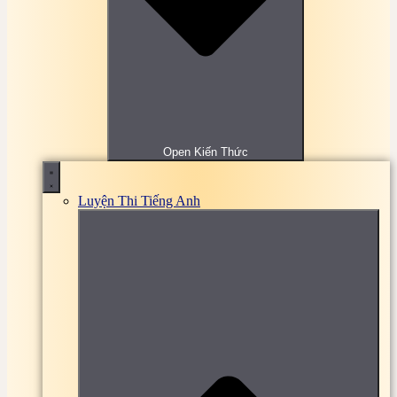
Bài tập, đề thi trắc nghiệm Quản trị xuất nhập
khẩu Online
Bài tập, đề thi trắc nghiệm Răng – Hàm – Mặt
Online
Bài tập, đề thi trắc nghiệm Sinh học đại cương
Online
Bài tập, đề thi trắc nghiệm Sinh lý học Online
Bài tập, đề thi trắc nghiệm SPSS Online
Bài tập, đề thi trắc nghiệm Tai – Mũi – Họng Online
Bài tập, đề thi trắc nghiệm Tài chính công Online
Open Kiến Thức
Bài tập, đề thi trắc nghiệm Tài chính doanh nghiệp
Online
Bài tập, đề thi trắc nghiệm Tài chính ngân hàng
Luyện Thi Tiếng Anh
Online
Bài tập, đề thi trắc Nghiệm Tài chính quốc tế
Online
Bài tập, đề thi trắc nghiệm Tài chính tiền tệ Online
Bài tập, đề thi trắc nghiệm Tâm lý học Online
Bài tập, đề thi trắc nghiệm Tâm lý y đức Online
Bài tập, đề thi trắc nghiệm Thanh toán quốc tế
Online
Bài tập, đề thi trắc nghiệm Thị trường tài chính
Online
Bài tập, đề thi trắc nghiệm Thiên văn học Online
Bài tập, đề thi trắc nghiệm Thiết kế cầu đường hầm