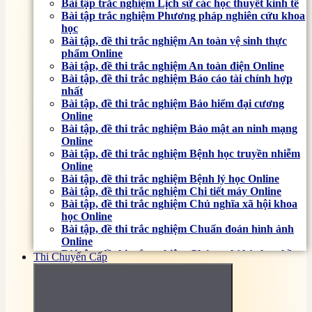
Bài tập trắc nghiệm Lịch sử các học thuyết kinh tế
Bài tập trắc nghiệm Phương pháp nghiên cứu khoa
học
Bài tập, đề thi trắc nghiệm An toàn vệ sinh thực
phẩm Online
Bài tập, đề thi trắc nghiệm An toàn điện Online
Bài tập, đề thi trắc nghiệm Báo cáo tài chính hợp
nhất
Bài tập, đề thi trắc nghiệm Bảo hiểm đại cương
Online
Bài tập, đề thi trắc nghiệm Bảo mật an ninh mạng
Online
Bài tập, đề thi trắc nghiệm Bệnh học truyền nhiễm
Online
Bài tập, đề thi trắc nghiệm Bệnh lý học Online
Bài tập, đề thi trắc nghiệm Chi tiết máy Online
Bài tập, đề thi trắc nghiệm Chủ nghĩa xã hội khoa
học Online
Bài tập, đề thi trắc nghiệm Chuẩn đoán hình ảnh
Online
Bài tập, đề thi trắc nghiệm Chứng chỉ hành nghề
Thi Chuyển Cấp
xây dựng
Bài tập, đề thi trắc nghiệm Cơ học đất Online
Bài tập, đề thi trắc nghiệm Cơ sở văn hóa Việt Nam
Online