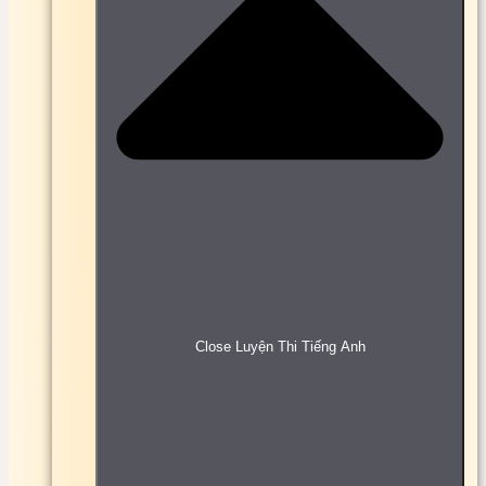
giao thông
Bài tập, đề thi trắc nghiệm Thủ tục hải quan Online
Bài tập, đề thi trắc nghiệm Thương mại quốc tế
Online
Bài tập, đề thi trắc nghiệm Thương mại điện tử
Online
Bài tập, đề thi trắc nghiệm Thủy khí Online
Bài tập, đề thi trắc nghiệm Tín dụng ngân hàng
Online
Bài tập, đề thi trắc nghiệm Tin học nghề phổ thông
Online
Bài tập, đề thi trắc nghiệm Tin học đại cương
Online
Bài tập, đề thi trắc nghiệm Tổ chức và quản lý y tế
Online
Bài tập, đề thi trắc nghiệm Toán cao cấp A1 Online
Bài tập, đề thi trắc nghiệm Toán cao cấp A2 Online
Bài tập, đề thi trắc nghiệm Toán cao cấp C1 Online
Close Luyện Thi Tiếng Anh
Bài tập, đề thi trắc nghiệm Toán cao cấp C2 Online
Bài tập, đề thi trắc nghiệm Toán kinh tế Online
Bài tập, đề thi trắc nghiệm Toán rời rạc Online
Bài tập, đề thi trắc nghiệm Toán tài chính Online
Bài tập, đề thi trắc nghiệm Tổng quát viễn thông
Online
Bài tập, đề thi trắc nghiệm Triết học Mác Lênin