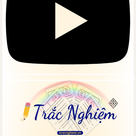
Online
Bài tập, đề thi trắc nghiệm Kinh tế quốc tế Online
Bài tập, đề thi trắc nghiệm Kinh tế vi mô Online
Bài tập, đề thi trắc nghiệm Kinh tế vĩ mô Online
Bài tập, đề thi trắc nghiệm Kỹ năng lãnh đạo
Online
Bài tập, đề thi trắc nghiệm Ký sinh trùng Online
Bài tập, đề thi trắc nghiệm Kỹ thuật an toàn lao
động
Bài tập, đề thi trắc nghiệm Kỹ thuật cảm biến
Online
Bài tập, đề thi trắc nghiệm Kỹ thuật lạnh Online
Bài tập, đề thi trắc nghiệm Kỹ thuật mạch điện tử
Online
Bài tập, đề thi trắc nghiệm Kỹ thuật môi trường
Online
Bài tập, đề thi trắc nghiệm Kỹ thuật nhiệt Online
Bài tập, đề thi trắc nghiệm Kỹ thuật thực phẩm
Online
Bài tập, đề thi trắc nghiệm Kỹ thuật điện Online
Bài tập, đề thi trắc nghiệm Lập trình Java Online
Bài tập, đề thi trắc nghiệm Lịch sử kinh tế quốc
dân
Bài tập, đề thi trắc nghiệm Lịch sử văn minh thế
giới