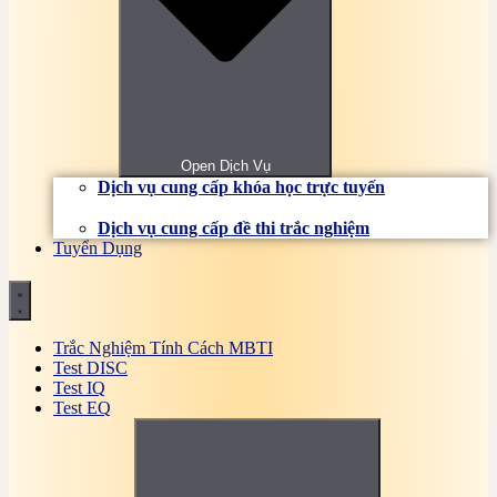
Bài tập, đề thi trắc nghiệm Nghiệp vụ ngân hàng
Online
Bài tập, đề thi trắc nghiệm Nghiệp vụ ngoại thương
Online
Bài tập, đề thi trắc nghiệm Nguyên lý hệ điều hành
Online
Bài tập, đề thi trắc nghiệm Nguyên lý kế toán
Online
Open Dịch Vụ
Bài tập, đề thi trắc nghiệm Nhi khoa Online
Dịch vụ cung cấp khóa học trực tuyến
Bài tập, đề thi trắc nghiệm Nội khoa cơ sở Online
Bài tập, đề thi trắc nghiệm Nội ngoại cơ sở Online
Dịch vụ cung cấp đề thi trắc nghiệm
Bài tập, đề thi trắc nghiệm Phân tích báo cáo tài
Tuyển Dụng
chính
Bài tập, đề thi trắc nghiệm Phân tích kinh doanh
Online
Bài tập, đề thi trắc nghiệm Pháp luật kinh tế Online
Bài tập, đề thi trắc nghiệm Pháp luật trong xây
Trắc Nghiệm Tính Cách MBTI
dựng
Test DISC
Bài tập, đề thi trắc nghiệm Pháp luật đại cương
Test IQ
Online có đáp án
Test EQ
Bài tập, đề thi trắc nghiệm Quan hệ công chúng
(PR)
Bài tập, đề thi trắc nghiệm Quản lý bán hàng
Online