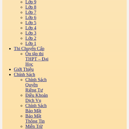
Lớp 9
Lớp 8
Lớp 7
Lớp 6
Lớp 5
Lớp 4
Lớp 3
Lớp 2
Lớp 1
Thi Chuyển Cấp
Ôn tập thi
THPT – Đại
Học
Giới Thiệu
Chính Sách
Chính Sách
Quyền
Riêng Tư
Điều Khoản
Dịch Vụ
Chính Sách
Bảo Mật
Bảo Mật
Thông Tin
Miễn Trừ