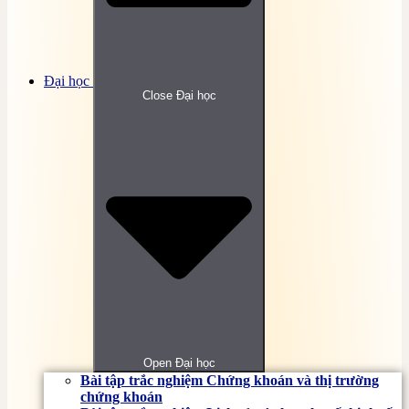
Đại học
Close Đại học
Open Đại học
Bài tập trắc nghiệm Chứng khoán và thị trường
chứng khoán