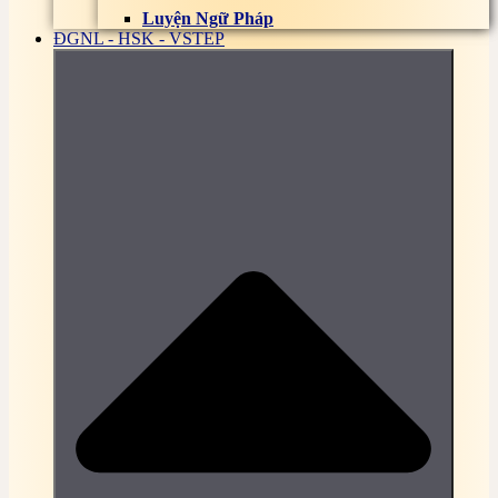
Bài tập, đề thi trắc nghiệm Điều dưỡng cơ bản
Luyện Ngữ Pháp
Bài tập, đề thi trắc nghiệm Định giá tài sản Online
ĐGNL - HSK - VSTEP
Bài tập, đề thi trắc nghiệm Đo lường điện và thiết bị
đo Online
Quản trị nhân lực
Trắc nghiệm Kiến trúc máy tính
Trắc nghiệm Kỹ thuật vi xử lý
Trắc nghiệm Luật kinh doanh
Trắc nghiệm Luật kinh tế
Trắc Nghiệm Nhập môn Internet và E-learning
Trắc Nghiệm Quản Trị mạng
Trắc nghiệm Quản trị nhân lực
Trắc nghiệm quảng quý nguồn lực
Trắc Nghiệm Tâm lý học lứa tuổi và tâm lý học sư
phạm
Trắc nghiệm Tin học nghề phổ thông
Trắc Nghiệm Đường lối cách mạng của Đảng Cộng
sản Việt Nam