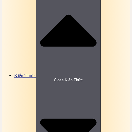
Bài tập, đề thi trắc Nghiệm Quản lý dự án đầu tư
Bài tập, đề thi trắc nghiệm Quản lý thuế Online
Bài tập, đề thi trắc nghiệm Quản trị chất lượng
Online
Bài tập, đề thi trắc nghiệm Quản trị chiến lược
Online
Bài tập, đề thi trắc nghiệm Quản trị cơ sở dữ liệu
Bài tập, đề thi trắc nghiệm Quản trị dịch vụ Online
Bài tập, đề thi trắc nghiệm Quản trị dự án Online
Bài tập, đề thi trắc nghiệm Quản trị học Online
Bài tập, đề thi trắc nghiệm Quản trị kinh doanh
quốc tế
Bài tập, đề thi trắc nghiệm Quản trị logistics Online
Bài tập, đề thi trắc nghiệm Quản trị mạng Online
Bài tập, đề thi trắc nghiệm Quản trị marketing
Kiến Thức
Online
Close Kiến Thức
Bài tập, đề thi trắc nghiệm Quản trị nguồn nhân
lực
Bài tập, đề thi trắc nghiệm Quản trị sản xuất Online
Bài tập, đề thi trắc nghiệm Quản trị tài chính
Online
Bài tập, đề thi trắc nghiệm Quản trị thương mại
Online
Bài tập, đề thi trắc nghiệm Quản trị văn phòng
Online