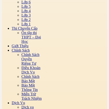
Lớp 6
Bài tập, đề thi trắc nghiệm Vi sinh đại cương Online
Lớp 5
Bài tập, đề thi trắc nghiệm Vi xử lý Online
Lớp 4
Bài tập, đề thi trắc nghiệm Xác suất thống kê
Lớp 3
Online
Lớp 2
Bài tập, đề thi trắc nghiệm Y học cổ truyền Online
Lớp 1
Bài tập, đề thi trắc nghiệm Y sinh học di truyền
Thi Chuyển Cấp
Online
Ôn tập thi
Bài tập, đề thi trắc nghiệm Đại cương y học lao
THPT – Đại
động Online
Học
Bài tập, đề thi trắc nghiệm Đại số tuyến tính Online
Giới Thiệu
Bài tập, đề thi trắc nghiệm Đấu thầu Online
Chính Sách
Bài tập, đề thi trắc nghiệm Địa lý du lịch Việt Nam
Chính Sách
Online
Quyền
Bài tập, đề thi trắc nghiệm Địa lý kinh tế Online
Riêng Tư
Bài tập, đề thi trắc nghiệm Điều dưỡng cơ bản
Điều Khoản
Bài tập, đề thi trắc nghiệm Định giá tài sản Online
Dịch Vụ
Bài tập, đề thi trắc nghiệm Đo lường điện và thiết bị
Chính Sách
đo Online
Bảo Mật
Quản trị nhân lực
Bảo Mật
Trắc nghiệm Kiến trúc máy tính
Thông Tin
Trắc nghiệm Kỹ thuật vi xử lý
Miễn Trừ
Trắc nghiệm Luật kinh doanh
Trách Nhiệm
Trắc nghiệm Luật kinh tế
Dịch Vụ
Trắc Nghiệm Nhập môn Internet và E-learning
Dịch vụ