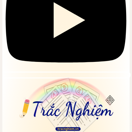
Online
Bài tập, đề thi trắc nghiệm Kinh tế quốc tế Online
Bài tập, đề thi trắc nghiệm Kinh tế vi mô Online
Bài tập, đề thi trắc nghiệm Kinh tế vĩ mô Online
Bài tập, đề thi trắc nghiệm Kỹ năng lãnh đạo
Online
Bài tập, đề thi trắc nghiệm Ký sinh trùng Online
Bài tập, đề thi trắc nghiệm Kỹ thuật an toàn lao
động
Bài tập, đề thi trắc nghiệm Kỹ thuật cảm biến
Online
Bài tập, đề thi trắc nghiệm Kỹ thuật lạnh Online
Bài tập, đề thi trắc nghiệm Kỹ thuật mạch điện tử
Online
Bài tập, đề thi trắc nghiệm Kỹ thuật môi trường
Online
Bài tập, đề thi trắc nghiệm Kỹ thuật nhiệt Online
Bài tập, đề thi trắc nghiệm Kỹ thuật thực phẩm
Online
Bài tập, đề thi trắc nghiệm Kỹ thuật điện Online
Bài tập, đề thi trắc nghiệm Lập trình Java Online
Bài tập, đề thi trắc nghiệm Lịch sử kinh tế quốc
dân
Bài tập, đề thi trắc nghiệm Lịch sử văn minh thế
giới