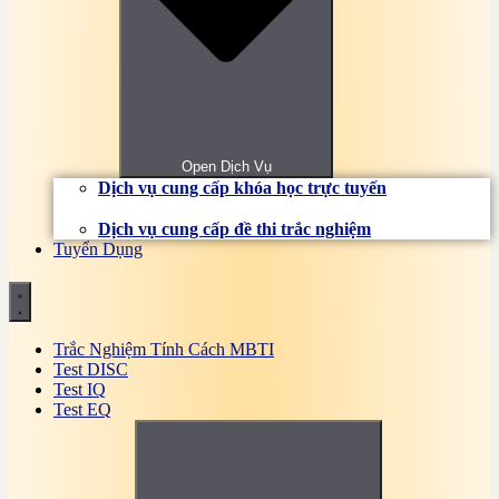
Bài tập, đề thi trắc nghiệm Nghiệp vụ ngân hàng
Online
Bài tập, đề thi trắc nghiệm Nghiệp vụ ngoại thương
Online
Bài tập, đề thi trắc nghiệm Nguyên lý hệ điều hành
Online
Bài tập, đề thi trắc nghiệm Nguyên lý kế toán
Online
Open Dịch Vụ
Bài tập, đề thi trắc nghiệm Nhi khoa Online
Dịch vụ cung cấp khóa học trực tuyến
Bài tập, đề thi trắc nghiệm Nội khoa cơ sở Online
Bài tập, đề thi trắc nghiệm Nội ngoại cơ sở Online
Dịch vụ cung cấp đề thi trắc nghiệm
Bài tập, đề thi trắc nghiệm Phân tích báo cáo tài
Tuyển Dụng
chính
Bài tập, đề thi trắc nghiệm Phân tích kinh doanh
Online
Bài tập, đề thi trắc nghiệm Pháp luật kinh tế Online
Bài tập, đề thi trắc nghiệm Pháp luật trong xây
Trắc Nghiệm Tính Cách MBTI
dựng
Test DISC
Bài tập, đề thi trắc nghiệm Pháp luật đại cương
Test IQ
Online có đáp án
Test EQ
Bài tập, đề thi trắc nghiệm Quan hệ công chúng
(PR)
Bài tập, đề thi trắc nghiệm Quản lý bán hàng
Online