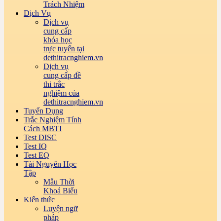
Trách Nhiệm
Dịch Vụ
Dịch vụ
cung cấp
khóa học
trực tuyến tại
dethitracnghiem.vn
Dịch vụ
cung cấp đề
thi trắc
nghiệm của
dethitracnghiem.vn
Tuyển Dụng
Trắc Nghiệm Tính
Cách MBTI
Test DISC
Test IQ
Test EQ
Tài Nguyên Học
Tập
Mẫu Thời
Khoá Biểu
Kiến thức
Luyện ngữ
pháp