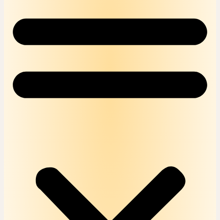
Bài tập, đề thi trắc nghiệm Nội ngoại cơ sở Online
Bài tập, đề thi trắc nghiệm Phân tích báo cáo tài
chính
Bài tập, đề thi trắc nghiệm Phân tích kinh doanh
Online
Bài tập, đề thi trắc nghiệm Pháp luật kinh tế Online
Bài tập, đề thi trắc nghiệm Pháp luật trong xây
dựng
Bài tập, đề thi trắc nghiệm Pháp luật đại cương
Online có đáp án
Bài tập, đề thi trắc nghiệm Quan hệ công chúng
(PR)
Bài tập, đề thi trắc nghiệm Quản lý bán hàng
Online
Bài tập, đề thi trắc Nghiệm Quản lý dự án đầu tư
Bài tập, đề thi trắc nghiệm Quản lý thuế Online
Bài tập, đề thi trắc nghiệm Quản trị chất lượng
Online
Bài tập, đề thi trắc nghiệm Quản trị chiến lược
Online
Bài tập, đề thi trắc nghiệm Quản trị cơ sở dữ liệu
Bài tập, đề thi trắc nghiệm Quản trị dịch vụ Online
Bài tập, đề thi trắc nghiệm Quản trị dự án Online
Bài tập, đề thi trắc nghiệm Quản trị học Online
Bài tập, đề thi trắc nghiệm Quản trị kinh doanh