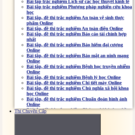
Bài tập trắc nghiệm Lịch sử các học thuyết kinh tế
Bài tập trắc nghiệm Phương pháp nghiên cứu khoa
học
Bài tập, đề thi trắc nghiệm An toàn vệ sinh thực
phẩm Online
Bài tập, đề thi trắc nghiệm An toàn điện Online
Bài tập, đề thi trắc nghiệm Báo cáo tài chính hợp
nhất
Bài tập, đề thi trắc nghiệm Bảo hiểm đại cương
Online
Bài tập, đề thi trắc nghiệm Bảo mật an ninh mạng
Online
Bài tập, đề thi trắc nghiệm Bệnh học truyền nhiễm
Online
Bài tập, đề thi trắc nghiệm Bệnh lý học Online
Bài tập, đề thi trắc nghiệm Chi tiết máy Online
Bài tập, đề thi trắc nghiệm Chủ nghĩa xã hội khoa
học Online
Bài tập, đề thi trắc nghiệm Chuẩn đoán hình ảnh
Online
Bài tập, đề thi trắc nghiệm Chứng chỉ hành nghề
Thi Chuyển Cấp
xây dựng
Bài tập, đề thi trắc nghiệm Cơ học đất Online
Bài tập, đề thi trắc nghiệm Cơ sở văn hóa Việt Nam
Online