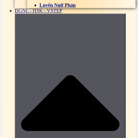
Bài tập, đề thi trắc nghiệm Điều dưỡng cơ bản
Luyện Ngữ Pháp
Bài tập, đề thi trắc nghiệm Định giá tài sản Online
ĐGNL - HSK - VSTEP
Bài tập, đề thi trắc nghiệm Đo lường điện và thiết bị
đo Online
Quản trị nhân lực
Trắc nghiệm Kiến trúc máy tính
Trắc nghiệm Kỹ thuật vi xử lý
Trắc nghiệm Luật kinh doanh
Trắc nghiệm Luật kinh tế
Trắc Nghiệm Nhập môn Internet và E-learning
Trắc Nghiệm Quản Trị mạng
Trắc nghiệm Quản trị nhân lực
Trắc nghiệm quảng quý nguồn lực
Trắc Nghiệm Tâm lý học lứa tuổi và tâm lý học sư
phạm
Trắc nghiệm Tin học nghề phổ thông
Trắc Nghiệm Đường lối cách mạng của Đảng Cộng
sản Việt Nam