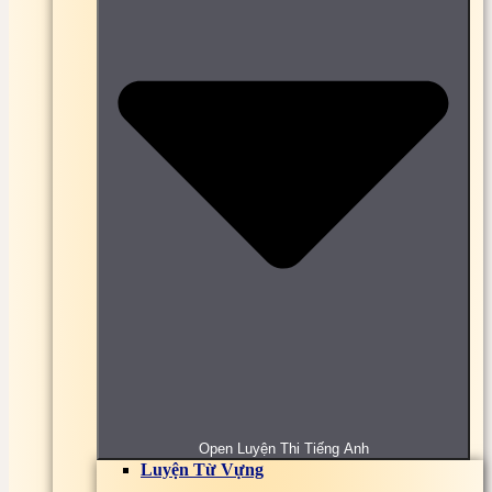
Online
Bài tập, đề thi trắc nghiệm Truyền số liệu Online
1000 + Bài tập, đề thi trắc nghiệm Tư tưởng Hồ Chí
Minh Online Có Đáp Án
Bài tập, đề thi Trắc Nghiệm Vật liệu cơ khí Online
Bài tập, đề thi trắc nghiệm Vật liệu kỹ thuật Online
Bài tập, đề thi trắc nghiệm Vật liệu điện Online
Bài tập, đề thi trắc nghiệm Vật lý đại cương Online
Bài tập, đề thi trắc nghiệm Vi sinh thực phẩm
Online
Bài tập, đề thi trắc nghiệm Vi sinh vật Online
Bài tập, đề thi trắc nghiệm Vi sinh đại cương Online
Bài tập, đề thi trắc nghiệm Vi xử lý Online
Bài tập, đề thi trắc nghiệm Xác suất thống kê
Online
Bài tập, đề thi trắc nghiệm Y học cổ truyền Online
Bài tập, đề thi trắc nghiệm Y sinh học di truyền
Online
Bài tập, đề thi trắc nghiệm Đại cương y học lao
động Online
Bài tập, đề thi trắc nghiệm Đại số tuyến tính Online
Bài tập, đề thi trắc nghiệm Đấu thầu Online
Bài tập, đề thi trắc nghiệm Địa lý du lịch Việt Nam
Open Luyện Thi Tiếng Anh
Online
Luyện Từ Vựng
Bài tập, đề thi trắc nghiệm Địa lý kinh tế Online