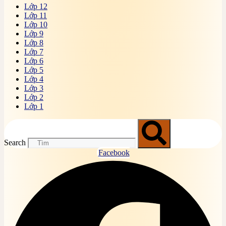
Lớp 12
Online
Lớp 11
Bài tập, đề thi trắc nghiệm Bệnh học truyền nhiễm
Lớp 10
Online
Lớp 9
Bài tập, đề thi trắc nghiệm Bệnh lý học Online
Lớp 8
Bài tập, đề thi trắc nghiệm Chi tiết máy Online
Lớp 7
Bài tập, đề thi trắc nghiệm Chủ nghĩa xã hội khoa
Lớp 6
học Online
Lớp 5
Bài tập, đề thi trắc nghiệm Chuẩn đoán hình ảnh
Lớp 4
Online
Lớp 3
Bài tập, đề thi trắc nghiệm Chứng chỉ hành nghề
Lớp 2
xây dựng
Lớp 1
Bài tập, đề thi trắc nghiệm Cơ học đất Online
Bài tập, đề thi trắc nghiệm Cơ sở văn hóa Việt Nam
Online
Bài tập, đề thi trắc nghiệm Công nghệ chế tạo máy
Search
Online
Facebook
Bài tập, đề thi trắc nghiệm Công nghệ hàn Online
Bài tập, đề thi trắc nghiệm Công nghệ phần mềm
Online
Bài tập, đề thi trắc nghiệm Công nghệ sản xuất
dược phẩm
Bài tập, đề thi trắc nghiệm Da liễu Online
Bài tập, đề thi trắc nghiệm Dẫn luận ngôn ngữ
Online
Bài tập, đề thi trắc nghiệm Dân số học Online