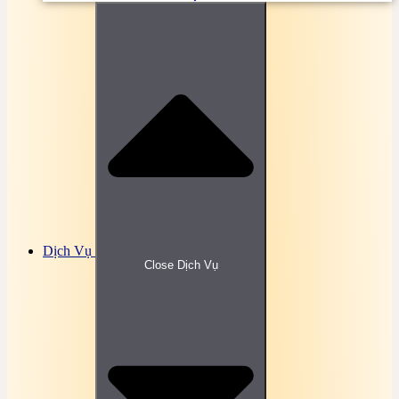
Bài tập, đề thi trắc nghiệm Luật hình sự Online
Bài tập, đề thi trắc Nghiệm Luật hôn nhân và gia
đình
Bài tập, đề thi trắc nghiệm Luật kinh doanh Online
Bài tập, đề thi trắc nghiệm Luật kinh tế Online
Bài tập, đề thi trắc nghiệm Luật lao động Online
Bài tập, đề thi trắc nghiệm Luật môi trường Online
Bài tập, đề thi trắc nghiệm Luật ngân hàng Online
Bài tập, đề thi trắc nghiệm Luật so sánh Online
Bài tập, đề thi trắc nghiệm Luật tài chính Online
Bài tập, đề thi trắc nghiệm Luật tố tụng dân sự
Online
Bài tập, đề thi trắc nghiệm Luật đất đai Online
Bài tập, đề thi trắc nghiệm Luật đầu tư Online
Bài tập, đề thi trắc nghiệm Lý thuyết điều khiển tự
Dịch Vụ
động
Close Dịch Vụ
Bài tập, đề thi trắc nghiệm Mạng không dây Online
Bài tập, đề thi trắc nghiệm Mạng máy tính Online
Bài tập, đề thi trắc nghiệm Marketing căn bản
Online
Bài tập, đề thi trắc nghiệm Miễn dịch học Online
Bài tập, đề thi trắc nghiệm Mô học đại cương
Online
Bài tập, đề thi trắc nghiệm Môi trường và con
người Online