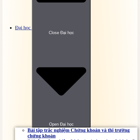
Đại học
Close Đại học
Open Đại học
Bài tập trắc nghiệm Chứng khoán và thị trường
chứng khoán