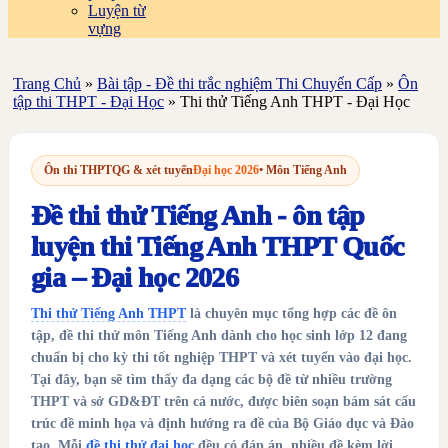
Luyện từ
vựng
Trang Chủ
»
Bài tập - Đề thi trắc nghiệm Thi Chuyển Cấp
»
Ôn
tập thi THPT - Đại Học
»
Thi thử Tiếng Anh THPT - Đại Học
Ôn thi THPTQG & xét tuyển
Đại học 2026
• Môn Tiếng Anh
Đề thi thử Tiếng Anh
- ôn tập
luyện thi Tiếng Anh THPT Quốc
gia – Đại học 2026
Thi thử Tiếng Anh THPT
là chuyên mục tổng hợp các đề ôn
tập, đề thi thử môn Tiếng Anh dành cho học sinh lớp 12 đang
chuẩn bị cho kỳ thi tốt nghiệp THPT và xét tuyển vào đại học.
Tại đây, bạn sẽ tìm thấy đa dạng các bộ đề từ nhiều trường
THPT và sở GD&ĐT trên cả nước, được biên soạn bám sát cấu
trúc đề minh họa và định hướng ra đề của Bộ Giáo dục và Đào
tạo. Mỗi
đề thi thử đại học
đều có đáp án, nhiều đề kèm lời