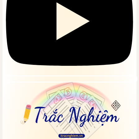
Online
Bài tập, đề thi trắc nghiệm Kinh tế quốc tế Online
Bài tập, đề thi trắc nghiệm Kinh tế vi mô Online
Bài tập, đề thi trắc nghiệm Kinh tế vĩ mô Online
Bài tập, đề thi trắc nghiệm Kỹ năng lãnh đạo
Online
Bài tập, đề thi trắc nghiệm Ký sinh trùng Online
Bài tập, đề thi trắc nghiệm Kỹ thuật an toàn lao
động
Bài tập, đề thi trắc nghiệm Kỹ thuật cảm biến
Online
Bài tập, đề thi trắc nghiệm Kỹ thuật lạnh Online
Bài tập, đề thi trắc nghiệm Kỹ thuật mạch điện tử
Online
Bài tập, đề thi trắc nghiệm Kỹ thuật môi trường
Online
Bài tập, đề thi trắc nghiệm Kỹ thuật nhiệt Online
Bài tập, đề thi trắc nghiệm Kỹ thuật thực phẩm
Online
Bài tập, đề thi trắc nghiệm Kỹ thuật điện Online
Bài tập, đề thi trắc nghiệm Lập trình Java Online
Bài tập, đề thi trắc nghiệm Lịch sử kinh tế quốc
dân
Bài tập, đề thi trắc nghiệm Lịch sử văn minh thế
giới