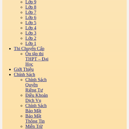
Lớp 9
Lớp 8
Lớp 7
Lớp 6
Lớp 5
Lớp 4
Lớp 3
Lớp 2
Lớp 1
Thi Chuyển Cấp
Ôn tập thi
THPT – Đại
Học
Giới Thiệu
Chính Sách
Chính Sách
Quyền
Riêng Tư
Điều Khoản
Dịch Vụ
Chính Sách
Bảo Mật
Bảo Mật
Thông Tin
Miễn Trừ