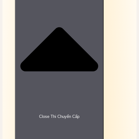
Bài tập, đề thi trắc nghiệm Công nghệ chế tạo máy
Online
Bài tập, đề thi trắc nghiệm Công nghệ hàn Online
Bài tập, đề thi trắc nghiệm Công nghệ phần mềm
Online
Bài tập, đề thi trắc nghiệm Công nghệ sản xuất
dược phẩm
Bài tập, đề thi trắc nghiệm Da liễu Online
Bài tập, đề thi trắc nghiệm Dẫn luận ngôn ngữ
Online
Bài tập, đề thi trắc nghiệm Dân số học Online
Bài tập, đề thi trắc nghiệm Dịch tễ học Online
Bài tập, đề thi trắc nghiệm Dinh dưỡng học Online
Bài tập, đề thi trắc nghiệm Dược lý Online
Bài tập, đề thi trắc nghiệm Gây mê hồi sức Online
Bài tập, đề thi trắc nghiệm Giải phẫu bệnh Online
Bài tập, đề thi trắc nghiệm Giải phẫu đại cương
Online
Bài tập, đề thi trắc nghiệm Giáo dục học đại cương
Online
Bài tập, đề thi trắc nghiệm Giáo dục nghề nghiệp
Close Thi Chuyển Cấp
Online
Bài tập, đề thi trắc nghiệm Giáo dục quốc phòng
Online
Bài tập, đề thi trắc nghiệm Giao tiếp trong kinh