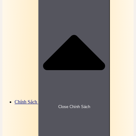
Online
Bài tập, đề thi trắc nghiệm Kiến trúc máy tính
Online
Bài tập, đề thi trắc nghiệm Kinh tế chính trị Online
Bài tập, đề thi trắc nghiệm Kinh tế học đại cương
Online
Bài tập, đề thi trắc nghiệm Kinh tế lượng Online
Bài tập, đề thi trắc nghiệm Kinh tế môi trường
Online
Bài tập, đề thi trắc nghiệm Kinh tế phát triển
Online
Bài tập, đề thi trắc nghiệm Kinh tế quốc tế Online
Bài tập, đề thi trắc nghiệm Kinh tế vi mô Online
Bài tập, đề thi trắc nghiệm Kinh tế vĩ mô Online
Bài tập, đề thi trắc nghiệm Kỹ năng lãnh đạo
Online
Bài tập, đề thi trắc nghiệm Ký sinh trùng Online
Bài tập, đề thi trắc nghiệm Kỹ thuật an toàn lao
động
Chính Sách
Bài tập, đề thi trắc nghiệm Kỹ thuật cảm biến
Close Chính Sách
Online
Bài tập, đề thi trắc nghiệm Kỹ thuật lạnh Online
Bài tập, đề thi trắc nghiệm Kỹ thuật mạch điện tử
Online
Bài tập, đề thi trắc nghiệm Kỹ thuật môi trường