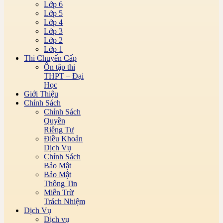
Lớp 6
Bài tập, đề thi trắc nghiệm Vi sinh đại cương Online
Lớp 5
Bài tập, đề thi trắc nghiệm Vi xử lý Online
Lớp 4
Bài tập, đề thi trắc nghiệm Xác suất thống kê
Lớp 3
Online
Lớp 2
Bài tập, đề thi trắc nghiệm Y học cổ truyền Online
Lớp 1
Bài tập, đề thi trắc nghiệm Y sinh học di truyền
Thi Chuyển Cấp
Online
Ôn tập thi
Bài tập, đề thi trắc nghiệm Đại cương y học lao
THPT – Đại
động Online
Học
Bài tập, đề thi trắc nghiệm Đại số tuyến tính Online
Giới Thiệu
Bài tập, đề thi trắc nghiệm Đấu thầu Online
Chính Sách
Bài tập, đề thi trắc nghiệm Địa lý du lịch Việt Nam
Chính Sách
Online
Quyền
Bài tập, đề thi trắc nghiệm Địa lý kinh tế Online
Riêng Tư
Bài tập, đề thi trắc nghiệm Điều dưỡng cơ bản
Điều Khoản
Bài tập, đề thi trắc nghiệm Định giá tài sản Online
Dịch Vụ
Bài tập, đề thi trắc nghiệm Đo lường điện và thiết bị
Chính Sách
đo Online
Bảo Mật
Quản trị nhân lực
Bảo Mật
Trắc nghiệm Kiến trúc máy tính
Thông Tin
Trắc nghiệm Kỹ thuật vi xử lý
Miễn Trừ
Trắc nghiệm Luật kinh doanh
Trách Nhiệm
Trắc nghiệm Luật kinh tế
Dịch Vụ
Trắc Nghiệm Nhập môn Internet và E-learning
Dịch vụ