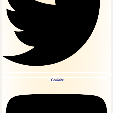
Bài tập, đề thi trắc nghiệm Huyết học – Truyền
máu Online
Bài tập, đề thi trắc nghiệm Kế toán công Online
Bài tập, đề thi trắc nghiệm Kế toán doanh nghiệp
Online
Bài tập, đề thi trắc nghiệm Kế toán hành chính sự
nghiệp
Bài tập, đề thi trắc nghiệm Kế toán máy Online
Bài tập, đề thi trắc nghiệm Kế toán quản trị Online
Bài tập, đề thi trắc nghiệm Kế toán quốc tế Online
Bài tập, đề thi trắc nghiệm Kế toán tài chính Online
Bài tập, đề thi trắc nghiệm Kế toán thuế Online
Bài tập, đề thi trắc nghiệm Khoa học quản lý
Online
Bài tập, đề thi trắc nghiệm Kiểm toán căn bản
Online
Bài tập, đề thi trắc nghiệm Kiến trúc máy tính
Online
Youtube
Bài tập, đề thi trắc nghiệm Kinh tế chính trị Online
Bài tập, đề thi trắc nghiệm Kinh tế học đại cương
Online
Bài tập, đề thi trắc nghiệm Kinh tế lượng Online
Bài tập, đề thi trắc nghiệm Kinh tế môi trường
Online
Bài tập, đề thi trắc nghiệm Kinh tế phát triển