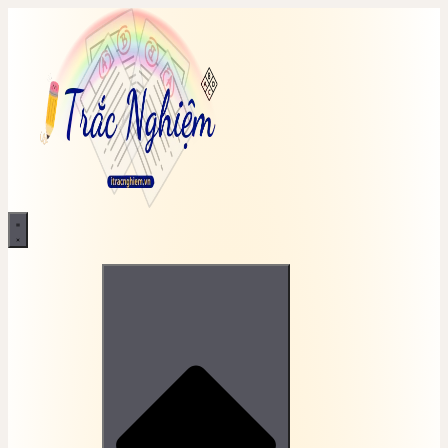
Chuyển
đến
nội
dung