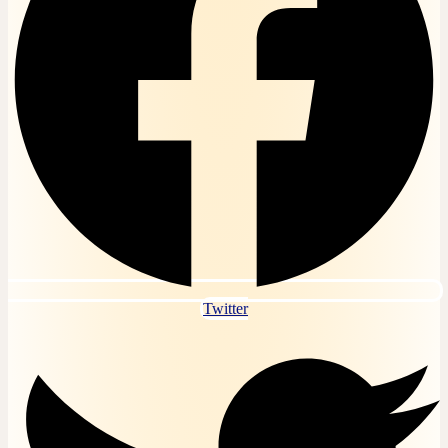
Bài tập, đề thi trắc nghiệm Dịch tễ học Online
Bài tập, đề thi trắc nghiệm Dinh dưỡng học Online
Bài tập, đề thi trắc nghiệm Dược lý Online
Bài tập, đề thi trắc nghiệm Gây mê hồi sức Online
Bài tập, đề thi trắc nghiệm Giải phẫu bệnh Online
Bài tập, đề thi trắc nghiệm Giải phẫu đại cương
Online
Bài tập, đề thi trắc nghiệm Giáo dục học đại cương
Online
Bài tập, đề thi trắc nghiệm Giáo dục nghề nghiệp
Online
Bài tập, đề thi trắc nghiệm Giáo dục quốc phòng
Online
Bài tập, đề thi trắc nghiệm Giao tiếp trong kinh
doanh
Bài tập, đề thi trắc nghiệm Hành vi tổ chức Online
Bài tập, đề thi trắc nghiệm Hệ điều hành Linux
Twitter
Online
Bài tập, đề thi trắc nghiệm Hệ điều hành Windows
Online
Bài tập, đề thi trắc nghiệm Hóa lí dược Online
Bài tập, đề thi trắc nghiệm Hóa phân tích Online
Bài tập, đề thi trắc nghiệm Hóa sinh Online
Bài tập, đề thi trắc nghiệm Hóa đại cương Online