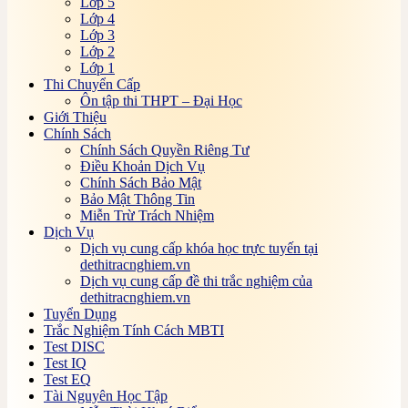
Lớp 5
Online
Lớp 4
Bài tập, đề thi trắc nghiệm Tài chính ngân hàng
Lớp 3
Online
Lớp 2
Bài tập, đề thi trắc Nghiệm Tài chính quốc tế
Lớp 1
Online
Thi Chuyển Cấp
Bài tập, đề thi trắc nghiệm Tài chính tiền tệ Online
Ôn tập thi THPT – Đại Học
Bài tập, đề thi trắc nghiệm Tâm lý học Online
Giới Thiệu
Bài tập, đề thi trắc nghiệm Tâm lý y đức Online
Chính Sách
Bài tập, đề thi trắc nghiệm Thanh toán quốc tế
Chính Sách Quyền Riêng Tư
Online
Điều Khoản Dịch Vụ
Bài tập, đề thi trắc nghiệm Thị trường tài chính
Chính Sách Bảo Mật
Online
Bảo Mật Thông Tin
Bài tập, đề thi trắc nghiệm Thiên văn học Online
Miễn Trừ Trách Nhiệm
Bài tập, đề thi trắc nghiệm Thiết kế cầu đường hầm
Dịch Vụ
giao thông
Dịch vụ cung cấp khóa học trực tuyến tại
Bài tập, đề thi trắc nghiệm Thủ tục hải quan Online
dethitracnghiem.vn
Bài tập, đề thi trắc nghiệm Thương mại quốc tế
Dịch vụ cung cấp đề thi trắc nghiệm của
Online
dethitracnghiem.vn
Bài tập, đề thi trắc nghiệm Thương mại điện tử
Tuyển Dụng
Online
Trắc Nghiệm Tính Cách MBTI
Bài tập, đề thi trắc nghiệm Thủy khí Online
Test DISC
Bài tập, đề thi trắc nghiệm Tín dụng ngân hàng
Test IQ
Online
Test EQ
Bài tập, đề thi trắc nghiệm Tin học nghề phổ thông
Tài Nguyên Học Tập
Online