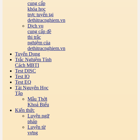
Trắc Nghiệm Quản Trị mạng
cung cấp
Trắc nghiệm Quản trị nhân lực
khóa học
Trắc nghiệm quảng quý nguồn lực
trực tuyến tại
Trắc Nghiệm Tâm lý học lứa tuổi và tâm lý học sư
dethitracnghiem.vn
phạm
Dịch vụ
Trắc nghiệm Tin học nghề phổ thông
cung cấp đề
Trắc Nghiệm Đường lối cách mạng của Đảng Cộng
thi trắc
sản Việt Nam
nghiệm của
dethitracnghiem.vn
Tuyển Dụng
Trắc Nghiệm Tính
Cách MBTI
Test DISC
Test IQ
Test EQ
Tài Nguyên Học
Tập
Mẫu Thời
Khoá Biểu
Kiến thức
Luyện ngữ
pháp
Luyện từ
vựng