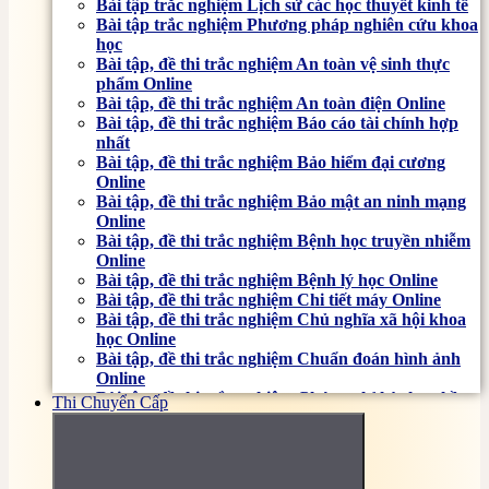
Bài tập trắc nghiệm Lịch sử các học thuyết kinh tế
Bài tập trắc nghiệm Phương pháp nghiên cứu khoa
học
Bài tập, đề thi trắc nghiệm An toàn vệ sinh thực
phẩm Online
Bài tập, đề thi trắc nghiệm An toàn điện Online
Bài tập, đề thi trắc nghiệm Báo cáo tài chính hợp
nhất
Bài tập, đề thi trắc nghiệm Bảo hiểm đại cương
Online
Bài tập, đề thi trắc nghiệm Bảo mật an ninh mạng
Online
Bài tập, đề thi trắc nghiệm Bệnh học truyền nhiễm
Online
Bài tập, đề thi trắc nghiệm Bệnh lý học Online
Bài tập, đề thi trắc nghiệm Chi tiết máy Online
Bài tập, đề thi trắc nghiệm Chủ nghĩa xã hội khoa
học Online
Bài tập, đề thi trắc nghiệm Chuẩn đoán hình ảnh
Online
Bài tập, đề thi trắc nghiệm Chứng chỉ hành nghề
Thi Chuyển Cấp
xây dựng
Bài tập, đề thi trắc nghiệm Cơ học đất Online
Bài tập, đề thi trắc nghiệm Cơ sở văn hóa Việt Nam
Online