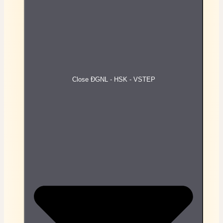
Close ĐGNL - HSK - VSTEP