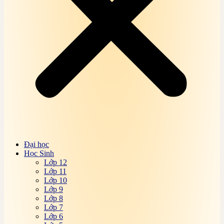
quốc tế
Bài tập, đề thi trắc nghiệm Quản trị logistics Online
Bài tập, đề thi trắc nghiệm Quản trị mạng Online
Bài tập, đề thi trắc nghiệm Quản trị marketing
Online
Bài tập, đề thi trắc nghiệm Quản trị nguồn nhân
lực
Bài tập, đề thi trắc nghiệm Quản trị sản xuất Online
Bài tập, đề thi trắc nghiệm Quản trị tài chính
Online
Bài tập, đề thi trắc nghiệm Quản trị thương mại
Online
Bài tập, đề thi trắc nghiệm Quản trị văn phòng
Online
Bài tập, đề thi trắc nghiệm Quản trị xuất nhập
khẩu Online
Đại học
Bài tập, đề thi trắc nghiệm Răng – Hàm – Mặt
Học Sinh
Online
Lớp 12
Bài tập, đề thi trắc nghiệm Sinh học đại cương
Lớp 11
Online
Lớp 10
Bài tập, đề thi trắc nghiệm Sinh lý học Online
Lớp 9
Bài tập, đề thi trắc nghiệm SPSS Online
Lớp 8
Bài tập, đề thi trắc nghiệm Tai – Mũi – Họng Online
Lớp 7
Bài tập, đề thi trắc nghiệm Tài chính công Online
Lớp 6
Bài tập, đề thi trắc nghiệm Tài chính doanh nghiệp