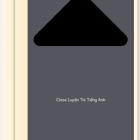
giao thông
Bài tập, đề thi trắc nghiệm Thủ tục hải quan Online
Bài tập, đề thi trắc nghiệm Thương mại quốc tế
Online
Bài tập, đề thi trắc nghiệm Thương mại điện tử
Online
Bài tập, đề thi trắc nghiệm Thủy khí Online
Bài tập, đề thi trắc nghiệm Tín dụng ngân hàng
Online
Bài tập, đề thi trắc nghiệm Tin học nghề phổ thông
Online
Bài tập, đề thi trắc nghiệm Tin học đại cương
Online
Bài tập, đề thi trắc nghiệm Tổ chức và quản lý y tế
Online
Bài tập, đề thi trắc nghiệm Toán cao cấp A1 Online
Bài tập, đề thi trắc nghiệm Toán cao cấp A2 Online
Bài tập, đề thi trắc nghiệm Toán cao cấp C1 Online
Close Luyện Thi Tiếng Anh
Bài tập, đề thi trắc nghiệm Toán cao cấp C2 Online
Bài tập, đề thi trắc nghiệm Toán kinh tế Online
Bài tập, đề thi trắc nghiệm Toán rời rạc Online
Bài tập, đề thi trắc nghiệm Toán tài chính Online
Bài tập, đề thi trắc nghiệm Tổng quát viễn thông
Online
Bài tập, đề thi trắc nghiệm Triết học Mác Lênin