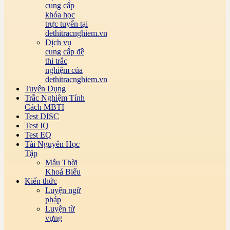
Trắc Nghiệm Quản Trị mạng
cung cấp
Trắc nghiệm Quản trị nhân lực
khóa học
Trắc nghiệm quảng quý nguồn lực
trực tuyến tại
Trắc Nghiệm Tâm lý học lứa tuổi và tâm lý học sư
dethitracnghiem.vn
phạm
Dịch vụ
Trắc nghiệm Tin học nghề phổ thông
cung cấp đề
Trắc Nghiệm Đường lối cách mạng của Đảng Cộng
thi trắc
sản Việt Nam
nghiệm của
dethitracnghiem.vn
Tuyển Dụng
Trắc Nghiệm Tính
Cách MBTI
Test DISC
Test IQ
Test EQ
Tài Nguyên Học
Tập
Mẫu Thời
Khoá Biểu
Kiến thức
Luyện ngữ
pháp
Luyện từ
vựng