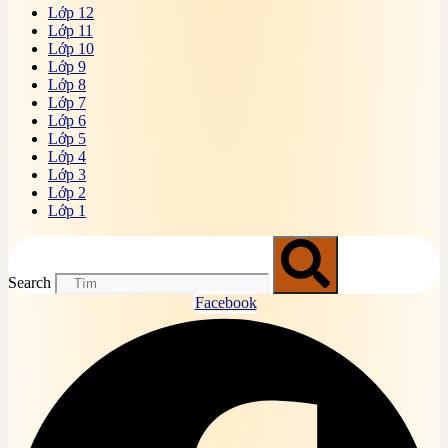
Lớp 12
Online
Lớp 11
Bài tập, đề thi trắc nghiệm Bệnh học truyền nhiễm
Lớp 10
Online
Lớp 9
Bài tập, đề thi trắc nghiệm Bệnh lý học Online
Lớp 8
Bài tập, đề thi trắc nghiệm Chi tiết máy Online
Lớp 7
Bài tập, đề thi trắc nghiệm Chủ nghĩa xã hội khoa
Lớp 6
học Online
Lớp 5
Bài tập, đề thi trắc nghiệm Chuẩn đoán hình ảnh
Lớp 4
Online
Lớp 3
Bài tập, đề thi trắc nghiệm Chứng chỉ hành nghề
Lớp 2
xây dựng
Lớp 1
Bài tập, đề thi trắc nghiệm Cơ học đất Online
Bài tập, đề thi trắc nghiệm Cơ sở văn hóa Việt Nam
Online
Bài tập, đề thi trắc nghiệm Công nghệ chế tạo máy
Search
Online
Facebook
Bài tập, đề thi trắc nghiệm Công nghệ hàn Online
Bài tập, đề thi trắc nghiệm Công nghệ phần mềm
Online
Bài tập, đề thi trắc nghiệm Công nghệ sản xuất
dược phẩm
Bài tập, đề thi trắc nghiệm Da liễu Online
Bài tập, đề thi trắc nghiệm Dẫn luận ngôn ngữ
Online
Bài tập, đề thi trắc nghiệm Dân số học Online