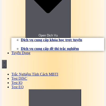
Bài tập, đề thi trắc nghiệm Nghiệp vụ ngân hàng
Online
Bài tập, đề thi trắc nghiệm Nghiệp vụ ngoại thương
Online
Bài tập, đề thi trắc nghiệm Nguyên lý hệ điều hành
Online
Bài tập, đề thi trắc nghiệm Nguyên lý kế toán
Online
Open Dịch Vụ
Bài tập, đề thi trắc nghiệm Nhi khoa Online
Dịch vụ cung cấp khóa học trực tuyến
Bài tập, đề thi trắc nghiệm Nội khoa cơ sở Online
Bài tập, đề thi trắc nghiệm Nội ngoại cơ sở Online
Dịch vụ cung cấp đề thi trắc nghiệm
Bài tập, đề thi trắc nghiệm Phân tích báo cáo tài
Tuyển Dụng
chính
Bài tập, đề thi trắc nghiệm Phân tích kinh doanh
Online
Bài tập, đề thi trắc nghiệm Pháp luật kinh tế Online
Bài tập, đề thi trắc nghiệm Pháp luật trong xây
Trắc Nghiệm Tính Cách MBTI
dựng
Test DISC
Bài tập, đề thi trắc nghiệm Pháp luật đại cương
Test IQ
Online có đáp án
Test EQ
Bài tập, đề thi trắc nghiệm Quan hệ công chúng
(PR)
Bài tập, đề thi trắc nghiệm Quản lý bán hàng
Online