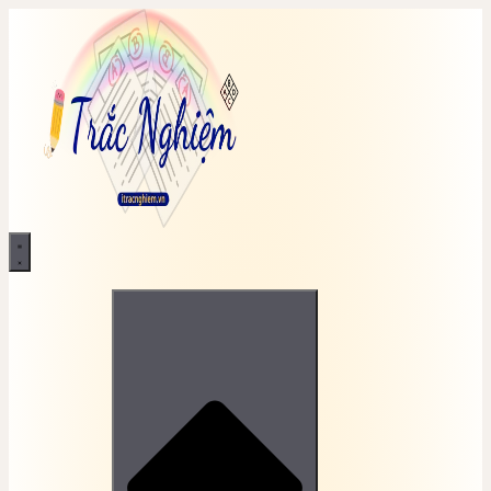
Chuyển
đến
nội
dung