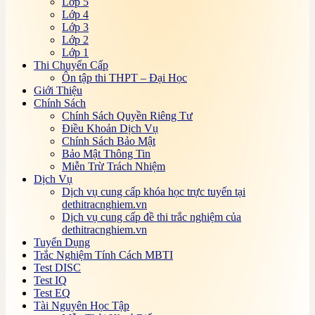
Lớp 5
Online
Lớp 4
Bài tập, đề thi trắc nghiệm Tài chính ngân hàng
Lớp 3
Online
Lớp 2
Bài tập, đề thi trắc Nghiệm Tài chính quốc tế
Lớp 1
Online
Thi Chuyển Cấp
Bài tập, đề thi trắc nghiệm Tài chính tiền tệ Online
Ôn tập thi THPT – Đại Học
Bài tập, đề thi trắc nghiệm Tâm lý học Online
Giới Thiệu
Bài tập, đề thi trắc nghiệm Tâm lý y đức Online
Chính Sách
Bài tập, đề thi trắc nghiệm Thanh toán quốc tế
Chính Sách Quyền Riêng Tư
Online
Điều Khoản Dịch Vụ
Bài tập, đề thi trắc nghiệm Thị trường tài chính
Chính Sách Bảo Mật
Online
Bảo Mật Thông Tin
Bài tập, đề thi trắc nghiệm Thiên văn học Online
Miễn Trừ Trách Nhiệm
Bài tập, đề thi trắc nghiệm Thiết kế cầu đường hầm
Dịch Vụ
giao thông
Dịch vụ cung cấp khóa học trực tuyến tại
Bài tập, đề thi trắc nghiệm Thủ tục hải quan Online
dethitracnghiem.vn
Bài tập, đề thi trắc nghiệm Thương mại quốc tế
Dịch vụ cung cấp đề thi trắc nghiệm của
Online
dethitracnghiem.vn
Bài tập, đề thi trắc nghiệm Thương mại điện tử
Tuyển Dụng
Online
Trắc Nghiệm Tính Cách MBTI
Bài tập, đề thi trắc nghiệm Thủy khí Online
Test DISC
Bài tập, đề thi trắc nghiệm Tín dụng ngân hàng
Test IQ
Online
Test EQ
Bài tập, đề thi trắc nghiệm Tin học nghề phổ thông
Tài Nguyên Học Tập
Online