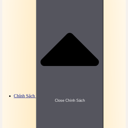
Online
Bài tập, đề thi trắc nghiệm Kiến trúc máy tính
Online
Bài tập, đề thi trắc nghiệm Kinh tế chính trị Online
Bài tập, đề thi trắc nghiệm Kinh tế học đại cương
Online
Bài tập, đề thi trắc nghiệm Kinh tế lượng Online
Bài tập, đề thi trắc nghiệm Kinh tế môi trường
Online
Bài tập, đề thi trắc nghiệm Kinh tế phát triển
Online
Bài tập, đề thi trắc nghiệm Kinh tế quốc tế Online
Bài tập, đề thi trắc nghiệm Kinh tế vi mô Online
Bài tập, đề thi trắc nghiệm Kinh tế vĩ mô Online
Bài tập, đề thi trắc nghiệm Kỹ năng lãnh đạo
Online
Bài tập, đề thi trắc nghiệm Ký sinh trùng Online
Bài tập, đề thi trắc nghiệm Kỹ thuật an toàn lao
động
Chính Sách
Bài tập, đề thi trắc nghiệm Kỹ thuật cảm biến
Close Chính Sách
Online
Bài tập, đề thi trắc nghiệm Kỹ thuật lạnh Online
Bài tập, đề thi trắc nghiệm Kỹ thuật mạch điện tử
Online
Bài tập, đề thi trắc nghiệm Kỹ thuật môi trường