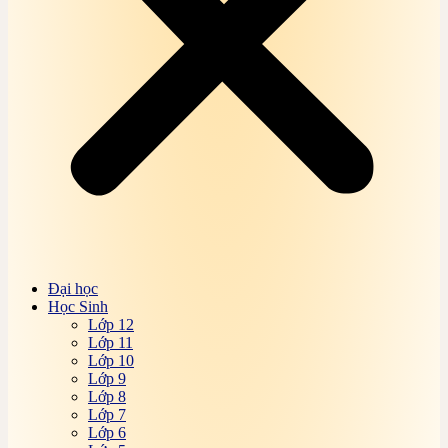
quốc tế
Bài tập, đề thi trắc nghiệm Quản trị logistics Online
Bài tập, đề thi trắc nghiệm Quản trị mạng Online
Bài tập, đề thi trắc nghiệm Quản trị marketing
Online
Bài tập, đề thi trắc nghiệm Quản trị nguồn nhân
lực
Bài tập, đề thi trắc nghiệm Quản trị sản xuất Online
Bài tập, đề thi trắc nghiệm Quản trị tài chính
Online
Bài tập, đề thi trắc nghiệm Quản trị thương mại
Online
Bài tập, đề thi trắc nghiệm Quản trị văn phòng
Online
Bài tập, đề thi trắc nghiệm Quản trị xuất nhập
khẩu Online
Đại học
Bài tập, đề thi trắc nghiệm Răng – Hàm – Mặt
Học Sinh
Online
Lớp 12
Bài tập, đề thi trắc nghiệm Sinh học đại cương
Lớp 11
Online
Lớp 10
Bài tập, đề thi trắc nghiệm Sinh lý học Online
Lớp 9
Bài tập, đề thi trắc nghiệm SPSS Online
Lớp 8
Bài tập, đề thi trắc nghiệm Tai – Mũi – Họng Online
Lớp 7
Bài tập, đề thi trắc nghiệm Tài chính công Online
Lớp 6
Bài tập, đề thi trắc nghiệm Tài chính doanh nghiệp