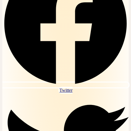
Bài tập, đề thi trắc nghiệm Dịch tễ học Online
Bài tập, đề thi trắc nghiệm Dinh dưỡng học Online
Bài tập, đề thi trắc nghiệm Dược lý Online
Bài tập, đề thi trắc nghiệm Gây mê hồi sức Online
Bài tập, đề thi trắc nghiệm Giải phẫu bệnh Online
Bài tập, đề thi trắc nghiệm Giải phẫu đại cương
Online
Bài tập, đề thi trắc nghiệm Giáo dục học đại cương
Online
Bài tập, đề thi trắc nghiệm Giáo dục nghề nghiệp
Online
Bài tập, đề thi trắc nghiệm Giáo dục quốc phòng
Online
Bài tập, đề thi trắc nghiệm Giao tiếp trong kinh
doanh
Bài tập, đề thi trắc nghiệm Hành vi tổ chức Online
Bài tập, đề thi trắc nghiệm Hệ điều hành Linux
Twitter
Online
Bài tập, đề thi trắc nghiệm Hệ điều hành Windows
Online
Bài tập, đề thi trắc nghiệm Hóa lí dược Online
Bài tập, đề thi trắc nghiệm Hóa phân tích Online
Bài tập, đề thi trắc nghiệm Hóa sinh Online
Bài tập, đề thi trắc nghiệm Hóa đại cương Online