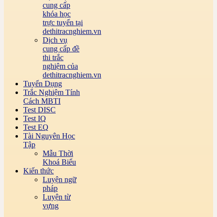
Trắc Nghiệm Quản Trị mạng
cung cấp
Trắc nghiệm Quản trị nhân lực
khóa học
Trắc nghiệm quảng quý nguồn lực
trực tuyến tại
Trắc Nghiệm Tâm lý học lứa tuổi và tâm lý học sư
dethitracnghiem.vn
phạm
Dịch vụ
Trắc nghiệm Tin học nghề phổ thông
cung cấp đề
Trắc Nghiệm Đường lối cách mạng của Đảng Cộng
thi trắc
sản Việt Nam
nghiệm của
dethitracnghiem.vn
Tuyển Dụng
Trắc Nghiệm Tính
Cách MBTI
Test DISC
Test IQ
Test EQ
Tài Nguyên Học
Tập
Mẫu Thời
Khoá Biểu
Kiến thức
Luyện ngữ
pháp
Luyện từ
vựng