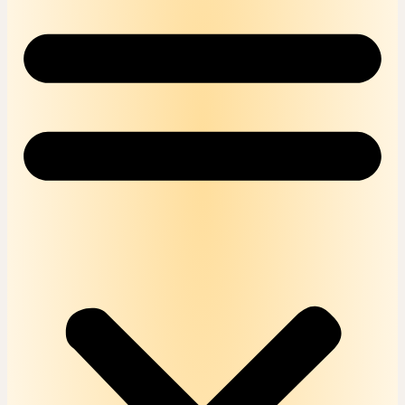
Bài tập, đề thi trắc nghiệm Nội ngoại cơ sở Online
Bài tập, đề thi trắc nghiệm Phân tích báo cáo tài
chính
Bài tập, đề thi trắc nghiệm Phân tích kinh doanh
Online
Bài tập, đề thi trắc nghiệm Pháp luật kinh tế Online
Bài tập, đề thi trắc nghiệm Pháp luật trong xây
dựng
Bài tập, đề thi trắc nghiệm Pháp luật đại cương
Online có đáp án
Bài tập, đề thi trắc nghiệm Quan hệ công chúng
(PR)
Bài tập, đề thi trắc nghiệm Quản lý bán hàng
Online
Bài tập, đề thi trắc Nghiệm Quản lý dự án đầu tư
Bài tập, đề thi trắc nghiệm Quản lý thuế Online
Bài tập, đề thi trắc nghiệm Quản trị chất lượng
Online
Bài tập, đề thi trắc nghiệm Quản trị chiến lược
Online
Bài tập, đề thi trắc nghiệm Quản trị cơ sở dữ liệu
Bài tập, đề thi trắc nghiệm Quản trị dịch vụ Online
Bài tập, đề thi trắc nghiệm Quản trị dự án Online
Bài tập, đề thi trắc nghiệm Quản trị học Online
Bài tập, đề thi trắc nghiệm Quản trị kinh doanh