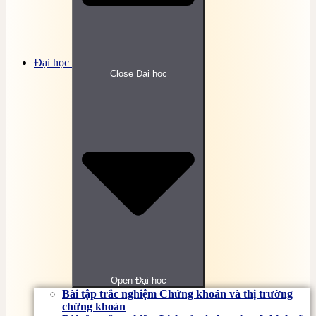
Đại học
Close Đại học
Open Đại học
Bài tập trắc nghiệm Chứng khoán và thị trường
chứng khoán