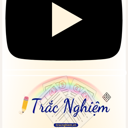
Online
Bài tập, đề thi trắc nghiệm Kinh tế quốc tế Online
Bài tập, đề thi trắc nghiệm Kinh tế vi mô Online
Bài tập, đề thi trắc nghiệm Kinh tế vĩ mô Online
Bài tập, đề thi trắc nghiệm Kỹ năng lãnh đạo
Online
Bài tập, đề thi trắc nghiệm Ký sinh trùng Online
Bài tập, đề thi trắc nghiệm Kỹ thuật an toàn lao
động
Bài tập, đề thi trắc nghiệm Kỹ thuật cảm biến
Online
Bài tập, đề thi trắc nghiệm Kỹ thuật lạnh Online
Bài tập, đề thi trắc nghiệm Kỹ thuật mạch điện tử
Online
Bài tập, đề thi trắc nghiệm Kỹ thuật môi trường
Online
Bài tập, đề thi trắc nghiệm Kỹ thuật nhiệt Online
Bài tập, đề thi trắc nghiệm Kỹ thuật thực phẩm
Online
Bài tập, đề thi trắc nghiệm Kỹ thuật điện Online
Bài tập, đề thi trắc nghiệm Lập trình Java Online
Bài tập, đề thi trắc nghiệm Lịch sử kinh tế quốc
dân
Bài tập, đề thi trắc nghiệm Lịch sử văn minh thế
giới