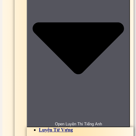
Online
Bài tập, đề thi trắc nghiệm Truyền số liệu Online
1000 + Bài tập, đề thi trắc nghiệm Tư tưởng Hồ Chí
Minh Online Có Đáp Án
Bài tập, đề thi Trắc Nghiệm Vật liệu cơ khí Online
Bài tập, đề thi trắc nghiệm Vật liệu kỹ thuật Online
Bài tập, đề thi trắc nghiệm Vật liệu điện Online
Bài tập, đề thi trắc nghiệm Vật lý đại cương Online
Bài tập, đề thi trắc nghiệm Vi sinh thực phẩm
Online
Bài tập, đề thi trắc nghiệm Vi sinh vật Online
Bài tập, đề thi trắc nghiệm Vi sinh đại cương Online
Bài tập, đề thi trắc nghiệm Vi xử lý Online
Bài tập, đề thi trắc nghiệm Xác suất thống kê
Online
Bài tập, đề thi trắc nghiệm Y học cổ truyền Online
Bài tập, đề thi trắc nghiệm Y sinh học di truyền
Online
Bài tập, đề thi trắc nghiệm Đại cương y học lao
động Online
Bài tập, đề thi trắc nghiệm Đại số tuyến tính Online
Bài tập, đề thi trắc nghiệm Đấu thầu Online
Bài tập, đề thi trắc nghiệm Địa lý du lịch Việt Nam
Open Luyện Thi Tiếng Anh
Online
Luyện Từ Vựng
Bài tập, đề thi trắc nghiệm Địa lý kinh tế Online