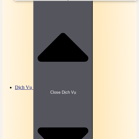
Bài tập, đề thi trắc nghiệm Luật hình sự Online
Bài tập, đề thi trắc Nghiệm Luật hôn nhân và gia
đình
Bài tập, đề thi trắc nghiệm Luật kinh doanh Online
Bài tập, đề thi trắc nghiệm Luật kinh tế Online
Bài tập, đề thi trắc nghiệm Luật lao động Online
Bài tập, đề thi trắc nghiệm Luật môi trường Online
Bài tập, đề thi trắc nghiệm Luật ngân hàng Online
Bài tập, đề thi trắc nghiệm Luật so sánh Online
Bài tập, đề thi trắc nghiệm Luật tài chính Online
Bài tập, đề thi trắc nghiệm Luật tố tụng dân sự
Online
Bài tập, đề thi trắc nghiệm Luật đất đai Online
Bài tập, đề thi trắc nghiệm Luật đầu tư Online
Bài tập, đề thi trắc nghiệm Lý thuyết điều khiển tự
Dịch Vụ
động
Close Dịch Vụ
Bài tập, đề thi trắc nghiệm Mạng không dây Online
Bài tập, đề thi trắc nghiệm Mạng máy tính Online
Bài tập, đề thi trắc nghiệm Marketing căn bản
Online
Bài tập, đề thi trắc nghiệm Miễn dịch học Online
Bài tập, đề thi trắc nghiệm Mô học đại cương
Online
Bài tập, đề thi trắc nghiệm Môi trường và con
người Online