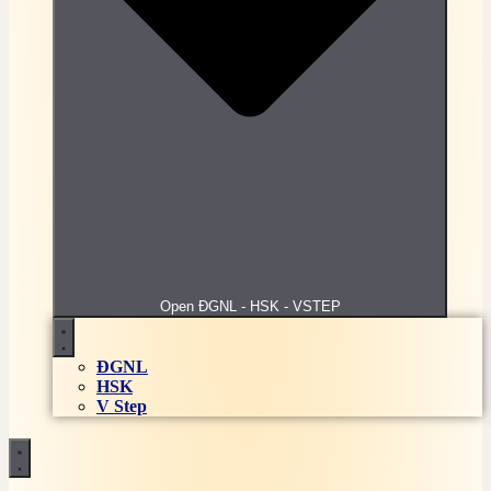
Bài tập trắc nghiệm Chứng khoán và thị trường
chứng khoán
Bài tập trắc nghiệm Lịch sử các học thuyết kinh tế
Open ĐGNL - HSK - VSTEP
Bài tập trắc nghiệm Phương pháp nghiên cứu khoa
học
Bài tập, đề thi trắc nghiệm An toàn vệ sinh thực
ĐGNL
phẩm Online
HSK
Bài tập, đề thi trắc nghiệm An toàn điện Online
V Step
Bài tập, đề thi trắc nghiệm Báo cáo tài chính hợp
nhất
Bài tập, đề thi trắc nghiệm Bảo hiểm đại cương
Online
Bài tập, đề thi trắc nghiệm Bảo mật an ninh mạng