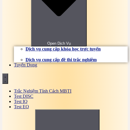
Bài tập, đề thi trắc nghiệm Nghiệp vụ ngân hàng
Online
Bài tập, đề thi trắc nghiệm Nghiệp vụ ngoại thương
Online
Bài tập, đề thi trắc nghiệm Nguyên lý hệ điều hành
Online
Bài tập, đề thi trắc nghiệm Nguyên lý kế toán
Online
Open Dịch Vụ
Bài tập, đề thi trắc nghiệm Nhi khoa Online
Dịch vụ cung cấp khóa học trực tuyến
Bài tập, đề thi trắc nghiệm Nội khoa cơ sở Online
Bài tập, đề thi trắc nghiệm Nội ngoại cơ sở Online
Dịch vụ cung cấp đề thi trắc nghiệm
Bài tập, đề thi trắc nghiệm Phân tích báo cáo tài
Tuyển Dụng
chính
Bài tập, đề thi trắc nghiệm Phân tích kinh doanh
Online
Bài tập, đề thi trắc nghiệm Pháp luật kinh tế Online
Bài tập, đề thi trắc nghiệm Pháp luật trong xây
Trắc Nghiệm Tính Cách MBTI
dựng
Test DISC
Bài tập, đề thi trắc nghiệm Pháp luật đại cương
Test IQ
Online có đáp án
Test EQ
Bài tập, đề thi trắc nghiệm Quan hệ công chúng
(PR)
Bài tập, đề thi trắc nghiệm Quản lý bán hàng
Online