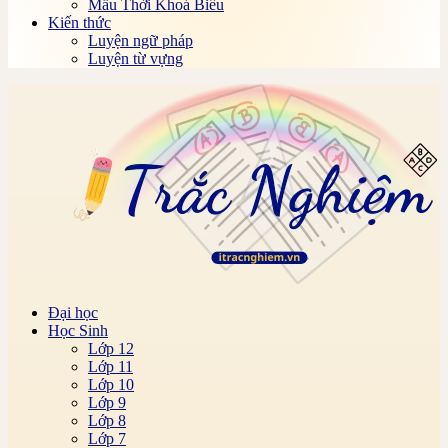
Mẫu Thời Khoá Biểu
Bài tập, đề thi trắc nghiệm Tin học đại cương
Kiến thức
Online
Luyện ngữ pháp
Bài tập, đề thi trắc nghiệm Tổ chức và quản lý y tế
Luyện từ vựng
Online
Bài tập, đề thi trắc nghiệm Toán cao cấp A1 Online
Bài tập, đề thi trắc nghiệm Toán cao cấp A2 Online
Bài tập, đề thi trắc nghiệm Toán cao cấp C1 Online
Bài tập, đề thi trắc nghiệm Toán cao cấp C2 Online
Bài tập, đề thi trắc nghiệm Toán kinh tế Online
Bài tập, đề thi trắc nghiệm Toán rời rạc Online
Bài tập, đề thi trắc nghiệm Toán tài chính Online
Bài tập, đề thi trắc nghiệm Tổng quát viễn thông
Online
Bài tập, đề thi trắc nghiệm Triết học Mác Lênin
Online
Bài tập, đề thi trắc nghiệm Truyền số liệu Online
1000 + Bài tập, đề thi trắc nghiệm Tư tưởng Hồ Chí
Đại học
Minh Online Có Đáp Án
Học Sinh
Bài tập, đề thi Trắc Nghiệm Vật liệu cơ khí Online
Lớp 12
Bài tập, đề thi trắc nghiệm Vật liệu kỹ thuật Online
Lớp 11
Bài tập, đề thi trắc nghiệm Vật liệu điện Online
Lớp 10
Bài tập, đề thi trắc nghiệm Vật lý đại cương Online
Lớp 9
Bài tập, đề thi trắc nghiệm Vi sinh thực phẩm
Lớp 8
Online
Lớp 7
Bài tập, đề thi trắc nghiệm Vi sinh vật Online