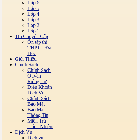
Lớp 6
Bài tập, đề thi trắc nghiệm Vi sinh đại cương Online
Lớp 5
Bài tập, đề thi trắc nghiệm Vi xử lý Online
Lớp 4
Bài tập, đề thi trắc nghiệm Xác suất thống kê
Lớp 3
Online
Lớp 2
Bài tập, đề thi trắc nghiệm Y học cổ truyền Online
Lớp 1
Bài tập, đề thi trắc nghiệm Y sinh học di truyền
Thi Chuyển Cấp
Online
Ôn tập thi
Bài tập, đề thi trắc nghiệm Đại cương y học lao
THPT – Đại
động Online
Học
Bài tập, đề thi trắc nghiệm Đại số tuyến tính Online
Giới Thiệu
Bài tập, đề thi trắc nghiệm Đấu thầu Online
Chính Sách
Bài tập, đề thi trắc nghiệm Địa lý du lịch Việt Nam
Chính Sách
Online
Quyền
Bài tập, đề thi trắc nghiệm Địa lý kinh tế Online
Riêng Tư
Bài tập, đề thi trắc nghiệm Điều dưỡng cơ bản
Điều Khoản
Bài tập, đề thi trắc nghiệm Định giá tài sản Online
Dịch Vụ
Bài tập, đề thi trắc nghiệm Đo lường điện và thiết bị
Chính Sách
đo Online
Bảo Mật
Quản trị nhân lực
Bảo Mật
Trắc nghiệm Kiến trúc máy tính
Thông Tin
Trắc nghiệm Kỹ thuật vi xử lý
Miễn Trừ
Trắc nghiệm Luật kinh doanh
Trách Nhiệm
Trắc nghiệm Luật kinh tế
Dịch Vụ
Trắc Nghiệm Nhập môn Internet và E-learning
Dịch vụ