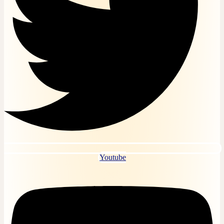
Bài tập, đề thi trắc nghiệm Huyết học – Truyền
máu Online
Bài tập, đề thi trắc nghiệm Kế toán công Online
Bài tập, đề thi trắc nghiệm Kế toán doanh nghiệp
Online
Bài tập, đề thi trắc nghiệm Kế toán hành chính sự
nghiệp
Bài tập, đề thi trắc nghiệm Kế toán máy Online
Bài tập, đề thi trắc nghiệm Kế toán quản trị Online
Bài tập, đề thi trắc nghiệm Kế toán quốc tế Online
Bài tập, đề thi trắc nghiệm Kế toán tài chính Online
Bài tập, đề thi trắc nghiệm Kế toán thuế Online
Bài tập, đề thi trắc nghiệm Khoa học quản lý
Online
Bài tập, đề thi trắc nghiệm Kiểm toán căn bản
Online
Bài tập, đề thi trắc nghiệm Kiến trúc máy tính
Online
Youtube
Bài tập, đề thi trắc nghiệm Kinh tế chính trị Online
Bài tập, đề thi trắc nghiệm Kinh tế học đại cương
Online
Bài tập, đề thi trắc nghiệm Kinh tế lượng Online
Bài tập, đề thi trắc nghiệm Kinh tế môi trường
Online
Bài tập, đề thi trắc nghiệm Kinh tế phát triển