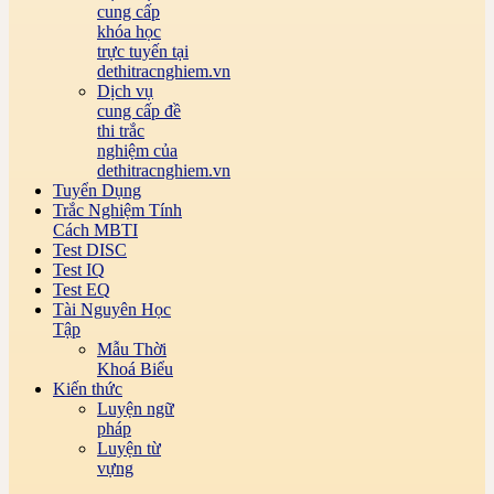
Trắc Nghiệm Quản Trị mạng
cung cấp
Trắc nghiệm Quản trị nhân lực
khóa học
Trắc nghiệm quảng quý nguồn lực
trực tuyến tại
Trắc Nghiệm Tâm lý học lứa tuổi và tâm lý học sư
dethitracnghiem.vn
phạm
Dịch vụ
Trắc nghiệm Tin học nghề phổ thông
cung cấp đề
Trắc Nghiệm Đường lối cách mạng của Đảng Cộng
thi trắc
sản Việt Nam
nghiệm của
dethitracnghiem.vn
Tuyển Dụng
Trắc Nghiệm Tính
Cách MBTI
Test DISC
Test IQ
Test EQ
Tài Nguyên Học
Tập
Mẫu Thời
Khoá Biểu
Kiến thức
Luyện ngữ
pháp
Luyện từ
vựng