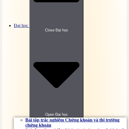
Đại học
Close Đại học
Open Đại học
Bài tập trắc nghiệm Chứng khoán và thị trường
chứng khoán