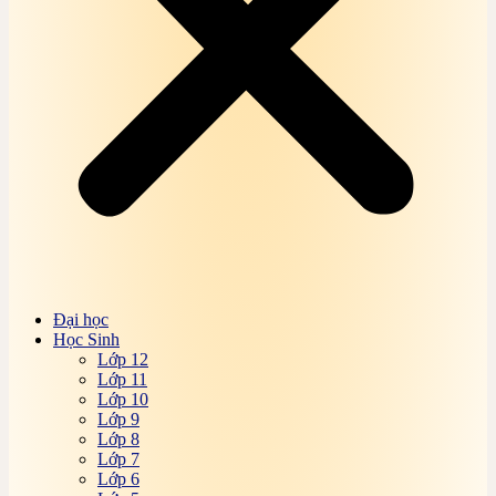
quốc tế
Bài tập, đề thi trắc nghiệm Quản trị logistics Online
Bài tập, đề thi trắc nghiệm Quản trị mạng Online
Bài tập, đề thi trắc nghiệm Quản trị marketing
Online
Bài tập, đề thi trắc nghiệm Quản trị nguồn nhân
lực
Bài tập, đề thi trắc nghiệm Quản trị sản xuất Online
Bài tập, đề thi trắc nghiệm Quản trị tài chính
Online
Bài tập, đề thi trắc nghiệm Quản trị thương mại
Online
Bài tập, đề thi trắc nghiệm Quản trị văn phòng
Online
Bài tập, đề thi trắc nghiệm Quản trị xuất nhập
khẩu Online
Đại học
Bài tập, đề thi trắc nghiệm Răng – Hàm – Mặt
Học Sinh
Online
Lớp 12
Bài tập, đề thi trắc nghiệm Sinh học đại cương
Lớp 11
Online
Lớp 10
Bài tập, đề thi trắc nghiệm Sinh lý học Online
Lớp 9
Bài tập, đề thi trắc nghiệm SPSS Online
Lớp 8
Bài tập, đề thi trắc nghiệm Tai – Mũi – Họng Online
Lớp 7
Bài tập, đề thi trắc nghiệm Tài chính công Online
Lớp 6
Bài tập, đề thi trắc nghiệm Tài chính doanh nghiệp