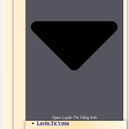
Online
Bài tập, đề thi trắc nghiệm Truyền số liệu Online
1000 + Bài tập, đề thi trắc nghiệm Tư tưởng Hồ Chí
Minh Online Có Đáp Án
Bài tập, đề thi Trắc Nghiệm Vật liệu cơ khí Online
Bài tập, đề thi trắc nghiệm Vật liệu kỹ thuật Online
Bài tập, đề thi trắc nghiệm Vật liệu điện Online
Bài tập, đề thi trắc nghiệm Vật lý đại cương Online
Bài tập, đề thi trắc nghiệm Vi sinh thực phẩm
Online
Bài tập, đề thi trắc nghiệm Vi sinh vật Online
Bài tập, đề thi trắc nghiệm Vi sinh đại cương Online
Bài tập, đề thi trắc nghiệm Vi xử lý Online
Bài tập, đề thi trắc nghiệm Xác suất thống kê
Online
Bài tập, đề thi trắc nghiệm Y học cổ truyền Online
Bài tập, đề thi trắc nghiệm Y sinh học di truyền
Online
Bài tập, đề thi trắc nghiệm Đại cương y học lao
động Online
Bài tập, đề thi trắc nghiệm Đại số tuyến tính Online
Bài tập, đề thi trắc nghiệm Đấu thầu Online
Bài tập, đề thi trắc nghiệm Địa lý du lịch Việt Nam
Open Luyện Thi Tiếng Anh
Online
Luyện Từ Vựng
Bài tập, đề thi trắc nghiệm Địa lý kinh tế Online