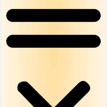
Bài tập, đề thi trắc nghiệm Nội ngoại cơ sở Online
Bài tập, đề thi trắc nghiệm Phân tích báo cáo tài
chính
Bài tập, đề thi trắc nghiệm Phân tích kinh doanh
Online
Bài tập, đề thi trắc nghiệm Pháp luật kinh tế Online
Bài tập, đề thi trắc nghiệm Pháp luật trong xây
dựng
Bài tập, đề thi trắc nghiệm Pháp luật đại cương
Online có đáp án
Bài tập, đề thi trắc nghiệm Quan hệ công chúng
(PR)
Bài tập, đề thi trắc nghiệm Quản lý bán hàng
Online
Bài tập, đề thi trắc Nghiệm Quản lý dự án đầu tư
Bài tập, đề thi trắc nghiệm Quản lý thuế Online
Bài tập, đề thi trắc nghiệm Quản trị chất lượng
Online
Bài tập, đề thi trắc nghiệm Quản trị chiến lược
Online
Bài tập, đề thi trắc nghiệm Quản trị cơ sở dữ liệu
Bài tập, đề thi trắc nghiệm Quản trị dịch vụ Online
Bài tập, đề thi trắc nghiệm Quản trị dự án Online
Bài tập, đề thi trắc nghiệm Quản trị học Online
Bài tập, đề thi trắc nghiệm Quản trị kinh doanh