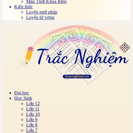
Mẫu Thời Khoá Biểu
Bài tập, đề thi trắc nghiệm Tin học đại cương
Kiến thức
Online
Luyện ngữ pháp
Bài tập, đề thi trắc nghiệm Tổ chức và quản lý y tế
Luyện từ vựng
Online
Bài tập, đề thi trắc nghiệm Toán cao cấp A1 Online
Bài tập, đề thi trắc nghiệm Toán cao cấp A2 Online
Bài tập, đề thi trắc nghiệm Toán cao cấp C1 Online
Bài tập, đề thi trắc nghiệm Toán cao cấp C2 Online
Bài tập, đề thi trắc nghiệm Toán kinh tế Online
Bài tập, đề thi trắc nghiệm Toán rời rạc Online
Bài tập, đề thi trắc nghiệm Toán tài chính Online
Bài tập, đề thi trắc nghiệm Tổng quát viễn thông
Online
Bài tập, đề thi trắc nghiệm Triết học Mác Lênin
Online
Bài tập, đề thi trắc nghiệm Truyền số liệu Online
1000 + Bài tập, đề thi trắc nghiệm Tư tưởng Hồ Chí
Đại học
Minh Online Có Đáp Án
Học Sinh
Bài tập, đề thi Trắc Nghiệm Vật liệu cơ khí Online
Lớp 12
Bài tập, đề thi trắc nghiệm Vật liệu kỹ thuật Online
Lớp 11
Bài tập, đề thi trắc nghiệm Vật liệu điện Online
Lớp 10
Bài tập, đề thi trắc nghiệm Vật lý đại cương Online
Lớp 9
Bài tập, đề thi trắc nghiệm Vi sinh thực phẩm
Lớp 8
Online
Lớp 7
Bài tập, đề thi trắc nghiệm Vi sinh vật Online