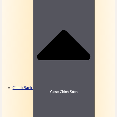
Online
Bài tập, đề thi trắc nghiệm Kiến trúc máy tính
Online
Bài tập, đề thi trắc nghiệm Kinh tế chính trị Online
Bài tập, đề thi trắc nghiệm Kinh tế học đại cương
Online
Bài tập, đề thi trắc nghiệm Kinh tế lượng Online
Bài tập, đề thi trắc nghiệm Kinh tế môi trường
Online
Bài tập, đề thi trắc nghiệm Kinh tế phát triển
Online
Bài tập, đề thi trắc nghiệm Kinh tế quốc tế Online
Bài tập, đề thi trắc nghiệm Kinh tế vi mô Online
Bài tập, đề thi trắc nghiệm Kinh tế vĩ mô Online
Bài tập, đề thi trắc nghiệm Kỹ năng lãnh đạo
Online
Bài tập, đề thi trắc nghiệm Ký sinh trùng Online
Bài tập, đề thi trắc nghiệm Kỹ thuật an toàn lao
động
Chính Sách
Bài tập, đề thi trắc nghiệm Kỹ thuật cảm biến
Close Chính Sách
Online
Bài tập, đề thi trắc nghiệm Kỹ thuật lạnh Online
Bài tập, đề thi trắc nghiệm Kỹ thuật mạch điện tử
Online
Bài tập, đề thi trắc nghiệm Kỹ thuật môi trường