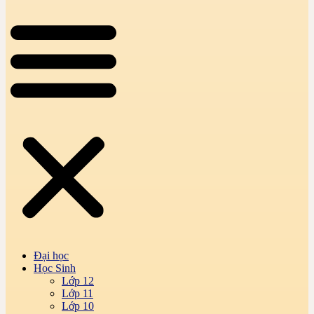
Đại học
Học Sinh
Lớp 12
Lớp 11
Lớp 10