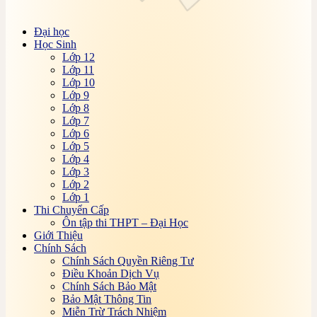
Bài tập, đề thi trắc nghiệm Lịch sử Đảng Online Có
đáp án
Bài tập, đề thi trắc nghiệm Linh kiện điện tử Online
Đại học
Bài tập, đề thi trắc nghiệm Logic học Online
Học Sinh
Bài tập, đề thi trắc nghiệm Luật an sinh xã hội
Lớp 12
Online
Lớp 11
Bài tập, đề thi trắc nghiệm Luật bảo hiểm Online
Lớp 10
Bài tập, đề thi trắc nghiệm Luật cạnh tranh Online
Lớp 9
Bài tập, đề thi trắc nghiệm Luật dân sự Online
Lớp 8
Bài tập, đề thi trắc nghiệm Luật doanh nghiệp
Lớp 7
Online
Lớp 6
Bài tập, đề thi trắc nghiệm Luật du lịch Online
Lớp 5
Bài tập, đề thi trắc nghiệm Luật giáo dục Online
Lớp 4
Bài tập, đề thi trắc nghiệm Luật hành chính Online
Lớp 3
Bài tập, đề thi trắc nghiệm Luật hiến pháp Online
Lớp 2
Bài tập, đề thi trắc nghiệm Luật hình sự Online
Lớp 1
Bài tập, đề thi trắc Nghiệm Luật hôn nhân và gia
Thi Chuyển Cấp
đình
Ôn tập thi THPT – Đại Học
Bài tập, đề thi trắc nghiệm Luật kinh doanh Online
Giới Thiệu
Bài tập, đề thi trắc nghiệm Luật kinh tế Online
Chính Sách
Bài tập, đề thi trắc nghiệm Luật lao động Online
Chính Sách Quyền Riêng Tư
Bài tập, đề thi trắc nghiệm Luật môi trường Online
Điều Khoản Dịch Vụ
Bài tập, đề thi trắc nghiệm Luật ngân hàng Online
Chính Sách Bảo Mật
Bài tập, đề thi trắc nghiệm Luật so sánh Online
Bảo Mật Thông Tin
Bài tập, đề thi trắc nghiệm Luật tài chính Online
Miễn Trừ Trách Nhiệm