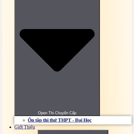
doanh
Bài tập, đề thi trắc nghiệm Hành vi tổ chức Online
Bài tập, đề thi trắc nghiệm Hệ điều hành Linux
Online
Bài tập, đề thi trắc nghiệm Hệ điều hành Windows
Online
Bài tập, đề thi trắc nghiệm Hóa lí dược Online
Bài tập, đề thi trắc nghiệm Hóa phân tích Online
Bài tập, đề thi trắc nghiệm Hóa sinh Online
Bài tập, đề thi trắc nghiệm Hóa đại cương Online
Bài tập, đề thi trắc nghiệm Huyết học – Truyền
máu Online
Bài tập, đề thi trắc nghiệm Kế toán công Online
Bài tập, đề thi trắc nghiệm Kế toán doanh nghiệp
Online
Bài tập, đề thi trắc nghiệm Kế toán hành chính sự
nghiệp
Bài tập, đề thi trắc nghiệm Kế toán máy Online
Bài tập, đề thi trắc nghiệm Kế toán quản trị Online
Bài tập, đề thi trắc nghiệm Kế toán quốc tế Online
Bài tập, đề thi trắc nghiệm Kế toán tài chính Online
Open Thi Chuyển Cấp
Bài tập, đề thi trắc nghiệm Kế toán thuế Online
Ôn tập thi thử THPT - Đại Học
Bài tập, đề thi trắc nghiệm Khoa học quản lý
Online
Giới Thiệu
Bài tập, đề thi trắc nghiệm Kiểm toán căn bản