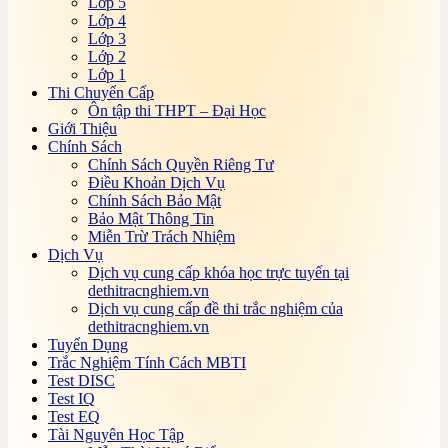
Lớp 5
Online
Lớp 4
Bài tập, đề thi trắc nghiệm Tài chính ngân hàng
Lớp 3
Online
Lớp 2
Bài tập, đề thi trắc Nghiệm Tài chính quốc tế
Lớp 1
Online
Thi Chuyển Cấp
Bài tập, đề thi trắc nghiệm Tài chính tiền tệ Online
Ôn tập thi THPT – Đại Học
Bài tập, đề thi trắc nghiệm Tâm lý học Online
Giới Thiệu
Bài tập, đề thi trắc nghiệm Tâm lý y đức Online
Chính Sách
Bài tập, đề thi trắc nghiệm Thanh toán quốc tế
Chính Sách Quyền Riêng Tư
Online
Điều Khoản Dịch Vụ
Bài tập, đề thi trắc nghiệm Thị trường tài chính
Chính Sách Bảo Mật
Online
Bảo Mật Thông Tin
Bài tập, đề thi trắc nghiệm Thiên văn học Online
Miễn Trừ Trách Nhiệm
Bài tập, đề thi trắc nghiệm Thiết kế cầu đường hầm
Dịch Vụ
giao thông
Dịch vụ cung cấp khóa học trực tuyến tại
Bài tập, đề thi trắc nghiệm Thủ tục hải quan Online
dethitracnghiem.vn
Bài tập, đề thi trắc nghiệm Thương mại quốc tế
Dịch vụ cung cấp đề thi trắc nghiệm của
Online
dethitracnghiem.vn
Bài tập, đề thi trắc nghiệm Thương mại điện tử
Tuyển Dụng
Online
Trắc Nghiệm Tính Cách MBTI
Bài tập, đề thi trắc nghiệm Thủy khí Online
Test DISC
Bài tập, đề thi trắc nghiệm Tín dụng ngân hàng
Test IQ
Online
Test EQ
Bài tập, đề thi trắc nghiệm Tin học nghề phổ thông
Tài Nguyên Học Tập
Online