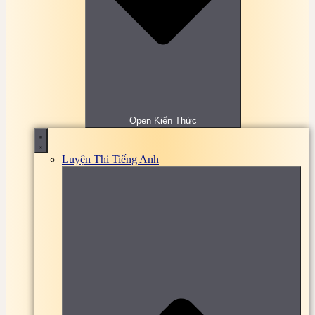
Bài tập, đề thi trắc nghiệm Quản trị xuất nhập
khẩu Online
Bài tập, đề thi trắc nghiệm Răng – Hàm – Mặt
Online
Bài tập, đề thi trắc nghiệm Sinh học đại cương
Online
Bài tập, đề thi trắc nghiệm Sinh lý học Online
Bài tập, đề thi trắc nghiệm SPSS Online
Bài tập, đề thi trắc nghiệm Tai – Mũi – Họng Online
Bài tập, đề thi trắc nghiệm Tài chính công Online
Open Kiến Thức
Bài tập, đề thi trắc nghiệm Tài chính doanh nghiệp
Online
Bài tập, đề thi trắc nghiệm Tài chính ngân hàng
Luyện Thi Tiếng Anh
Online
Bài tập, đề thi trắc Nghiệm Tài chính quốc tế
Online
Bài tập, đề thi trắc nghiệm Tài chính tiền tệ Online
Bài tập, đề thi trắc nghiệm Tâm lý học Online
Bài tập, đề thi trắc nghiệm Tâm lý y đức Online
Bài tập, đề thi trắc nghiệm Thanh toán quốc tế
Online
Bài tập, đề thi trắc nghiệm Thị trường tài chính
Online
Bài tập, đề thi trắc nghiệm Thiên văn học Online
Bài tập, đề thi trắc nghiệm Thiết kế cầu đường hầm