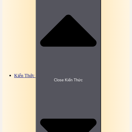
Bài tập, đề thi trắc Nghiệm Quản lý dự án đầu tư
Bài tập, đề thi trắc nghiệm Quản lý thuế Online
Bài tập, đề thi trắc nghiệm Quản trị chất lượng
Online
Bài tập, đề thi trắc nghiệm Quản trị chiến lược
Online
Bài tập, đề thi trắc nghiệm Quản trị cơ sở dữ liệu
Bài tập, đề thi trắc nghiệm Quản trị dịch vụ Online
Bài tập, đề thi trắc nghiệm Quản trị dự án Online
Bài tập, đề thi trắc nghiệm Quản trị học Online
Bài tập, đề thi trắc nghiệm Quản trị kinh doanh
quốc tế
Bài tập, đề thi trắc nghiệm Quản trị logistics Online
Bài tập, đề thi trắc nghiệm Quản trị mạng Online
Bài tập, đề thi trắc nghiệm Quản trị marketing
Kiến Thức
Online
Close Kiến Thức
Bài tập, đề thi trắc nghiệm Quản trị nguồn nhân
lực
Bài tập, đề thi trắc nghiệm Quản trị sản xuất Online
Bài tập, đề thi trắc nghiệm Quản trị tài chính
Online
Bài tập, đề thi trắc nghiệm Quản trị thương mại
Online
Bài tập, đề thi trắc nghiệm Quản trị văn phòng
Online