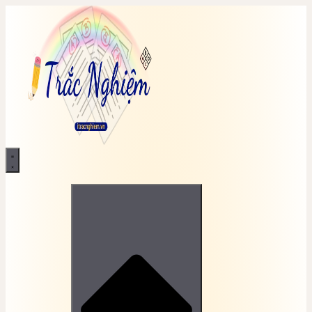
Chuyển
đến
nội
dung