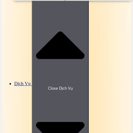
Bài tập, đề thi trắc nghiệm Luật hình sự Online
Bài tập, đề thi trắc Nghiệm Luật hôn nhân và gia
đình
Bài tập, đề thi trắc nghiệm Luật kinh doanh Online
Bài tập, đề thi trắc nghiệm Luật kinh tế Online
Bài tập, đề thi trắc nghiệm Luật lao động Online
Bài tập, đề thi trắc nghiệm Luật môi trường Online
Bài tập, đề thi trắc nghiệm Luật ngân hàng Online
Bài tập, đề thi trắc nghiệm Luật so sánh Online
Bài tập, đề thi trắc nghiệm Luật tài chính Online
Bài tập, đề thi trắc nghiệm Luật tố tụng dân sự
Online
Bài tập, đề thi trắc nghiệm Luật đất đai Online
Bài tập, đề thi trắc nghiệm Luật đầu tư Online
Bài tập, đề thi trắc nghiệm Lý thuyết điều khiển tự
Dịch Vụ
động
Close Dịch Vụ
Bài tập, đề thi trắc nghiệm Mạng không dây Online
Bài tập, đề thi trắc nghiệm Mạng máy tính Online
Bài tập, đề thi trắc nghiệm Marketing căn bản
Online
Bài tập, đề thi trắc nghiệm Miễn dịch học Online
Bài tập, đề thi trắc nghiệm Mô học đại cương
Online
Bài tập, đề thi trắc nghiệm Môi trường và con
người Online