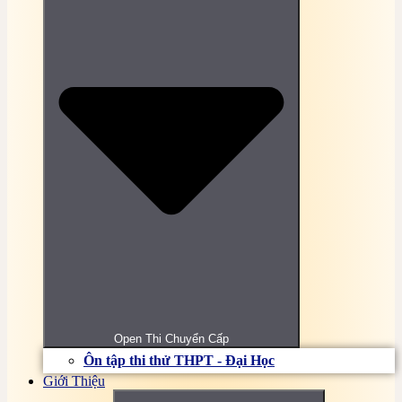
doanh
Bài tập, đề thi trắc nghiệm Hành vi tổ chức Online
Bài tập, đề thi trắc nghiệm Hệ điều hành Linux
Online
Bài tập, đề thi trắc nghiệm Hệ điều hành Windows
Online
Bài tập, đề thi trắc nghiệm Hóa lí dược Online
Bài tập, đề thi trắc nghiệm Hóa phân tích Online
Bài tập, đề thi trắc nghiệm Hóa sinh Online
Bài tập, đề thi trắc nghiệm Hóa đại cương Online
Bài tập, đề thi trắc nghiệm Huyết học – Truyền
máu Online
Bài tập, đề thi trắc nghiệm Kế toán công Online
Bài tập, đề thi trắc nghiệm Kế toán doanh nghiệp
Online
Bài tập, đề thi trắc nghiệm Kế toán hành chính sự
nghiệp
Bài tập, đề thi trắc nghiệm Kế toán máy Online
Bài tập, đề thi trắc nghiệm Kế toán quản trị Online
Bài tập, đề thi trắc nghiệm Kế toán quốc tế Online
Bài tập, đề thi trắc nghiệm Kế toán tài chính Online
Open Thi Chuyển Cấp
Bài tập, đề thi trắc nghiệm Kế toán thuế Online
Ôn tập thi thử THPT - Đại Học
Bài tập, đề thi trắc nghiệm Khoa học quản lý
Online
Giới Thiệu
Bài tập, đề thi trắc nghiệm Kiểm toán căn bản