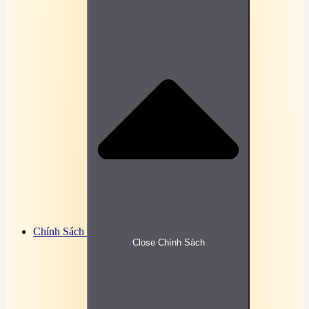
Online
Bài tập, đề thi trắc nghiệm Kiến trúc máy tính
Online
Bài tập, đề thi trắc nghiệm Kinh tế chính trị Online
Bài tập, đề thi trắc nghiệm Kinh tế học đại cương
Online
Bài tập, đề thi trắc nghiệm Kinh tế lượng Online
Bài tập, đề thi trắc nghiệm Kinh tế môi trường
Online
Bài tập, đề thi trắc nghiệm Kinh tế phát triển
Online
Bài tập, đề thi trắc nghiệm Kinh tế quốc tế Online
Bài tập, đề thi trắc nghiệm Kinh tế vi mô Online
Bài tập, đề thi trắc nghiệm Kinh tế vĩ mô Online
Bài tập, đề thi trắc nghiệm Kỹ năng lãnh đạo
Online
Bài tập, đề thi trắc nghiệm Ký sinh trùng Online
Bài tập, đề thi trắc nghiệm Kỹ thuật an toàn lao
động
Chính Sách
Bài tập, đề thi trắc nghiệm Kỹ thuật cảm biến
Close Chính Sách
Online
Bài tập, đề thi trắc nghiệm Kỹ thuật lạnh Online
Bài tập, đề thi trắc nghiệm Kỹ thuật mạch điện tử
Online
Bài tập, đề thi trắc nghiệm Kỹ thuật môi trường