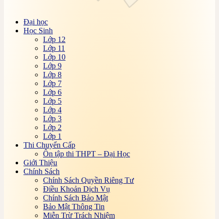
Bài tập, đề thi trắc nghiệm Lịch sử Đảng Online Có
đáp án
Bài tập, đề thi trắc nghiệm Linh kiện điện tử Online
Đại học
Bài tập, đề thi trắc nghiệm Logic học Online
Học Sinh
Bài tập, đề thi trắc nghiệm Luật an sinh xã hội
Lớp 12
Online
Lớp 11
Bài tập, đề thi trắc nghiệm Luật bảo hiểm Online
Lớp 10
Bài tập, đề thi trắc nghiệm Luật cạnh tranh Online
Lớp 9
Bài tập, đề thi trắc nghiệm Luật dân sự Online
Lớp 8
Bài tập, đề thi trắc nghiệm Luật doanh nghiệp
Lớp 7
Online
Lớp 6
Bài tập, đề thi trắc nghiệm Luật du lịch Online
Lớp 5
Bài tập, đề thi trắc nghiệm Luật giáo dục Online
Lớp 4
Bài tập, đề thi trắc nghiệm Luật hành chính Online
Lớp 3
Bài tập, đề thi trắc nghiệm Luật hiến pháp Online
Lớp 2
Bài tập, đề thi trắc nghiệm Luật hình sự Online
Lớp 1
Bài tập, đề thi trắc Nghiệm Luật hôn nhân và gia
Thi Chuyển Cấp
đình
Ôn tập thi THPT – Đại Học
Bài tập, đề thi trắc nghiệm Luật kinh doanh Online
Giới Thiệu
Bài tập, đề thi trắc nghiệm Luật kinh tế Online
Chính Sách
Bài tập, đề thi trắc nghiệm Luật lao động Online
Chính Sách Quyền Riêng Tư
Bài tập, đề thi trắc nghiệm Luật môi trường Online
Điều Khoản Dịch Vụ
Bài tập, đề thi trắc nghiệm Luật ngân hàng Online
Chính Sách Bảo Mật
Bài tập, đề thi trắc nghiệm Luật so sánh Online
Bảo Mật Thông Tin
Bài tập, đề thi trắc nghiệm Luật tài chính Online
Miễn Trừ Trách Nhiệm