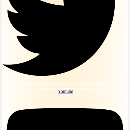
Bài tập, đề thi trắc nghiệm Huyết học – Truyền
máu Online
Bài tập, đề thi trắc nghiệm Kế toán công Online
Bài tập, đề thi trắc nghiệm Kế toán doanh nghiệp
Online
Bài tập, đề thi trắc nghiệm Kế toán hành chính sự
nghiệp
Bài tập, đề thi trắc nghiệm Kế toán máy Online
Bài tập, đề thi trắc nghiệm Kế toán quản trị Online
Bài tập, đề thi trắc nghiệm Kế toán quốc tế Online
Bài tập, đề thi trắc nghiệm Kế toán tài chính Online
Bài tập, đề thi trắc nghiệm Kế toán thuế Online
Bài tập, đề thi trắc nghiệm Khoa học quản lý
Online
Bài tập, đề thi trắc nghiệm Kiểm toán căn bản
Online
Bài tập, đề thi trắc nghiệm Kiến trúc máy tính
Online
Youtube
Bài tập, đề thi trắc nghiệm Kinh tế chính trị Online
Bài tập, đề thi trắc nghiệm Kinh tế học đại cương
Online
Bài tập, đề thi trắc nghiệm Kinh tế lượng Online
Bài tập, đề thi trắc nghiệm Kinh tế môi trường
Online
Bài tập, đề thi trắc nghiệm Kinh tế phát triển