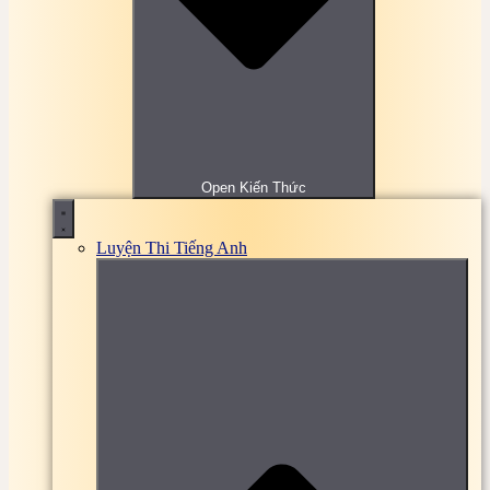
Bài tập, đề thi trắc nghiệm Quản trị xuất nhập
khẩu Online
Bài tập, đề thi trắc nghiệm Răng – Hàm – Mặt
Online
Bài tập, đề thi trắc nghiệm Sinh học đại cương
Online
Bài tập, đề thi trắc nghiệm Sinh lý học Online
Bài tập, đề thi trắc nghiệm SPSS Online
Bài tập, đề thi trắc nghiệm Tai – Mũi – Họng Online
Bài tập, đề thi trắc nghiệm Tài chính công Online
Open Kiến Thức
Bài tập, đề thi trắc nghiệm Tài chính doanh nghiệp
Online
Bài tập, đề thi trắc nghiệm Tài chính ngân hàng
Luyện Thi Tiếng Anh
Online
Bài tập, đề thi trắc Nghiệm Tài chính quốc tế
Online
Bài tập, đề thi trắc nghiệm Tài chính tiền tệ Online
Bài tập, đề thi trắc nghiệm Tâm lý học Online
Bài tập, đề thi trắc nghiệm Tâm lý y đức Online
Bài tập, đề thi trắc nghiệm Thanh toán quốc tế
Online
Bài tập, đề thi trắc nghiệm Thị trường tài chính
Online
Bài tập, đề thi trắc nghiệm Thiên văn học Online
Bài tập, đề thi trắc nghiệm Thiết kế cầu đường hầm