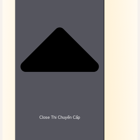
Bài tập, đề thi trắc nghiệm Công nghệ chế tạo máy
Online
Bài tập, đề thi trắc nghiệm Công nghệ hàn Online
Bài tập, đề thi trắc nghiệm Công nghệ phần mềm
Online
Bài tập, đề thi trắc nghiệm Công nghệ sản xuất
dược phẩm
Bài tập, đề thi trắc nghiệm Da liễu Online
Bài tập, đề thi trắc nghiệm Dẫn luận ngôn ngữ
Online
Bài tập, đề thi trắc nghiệm Dân số học Online
Bài tập, đề thi trắc nghiệm Dịch tễ học Online
Bài tập, đề thi trắc nghiệm Dinh dưỡng học Online
Bài tập, đề thi trắc nghiệm Dược lý Online
Bài tập, đề thi trắc nghiệm Gây mê hồi sức Online
Bài tập, đề thi trắc nghiệm Giải phẫu bệnh Online
Bài tập, đề thi trắc nghiệm Giải phẫu đại cương
Online
Bài tập, đề thi trắc nghiệm Giáo dục học đại cương
Online
Bài tập, đề thi trắc nghiệm Giáo dục nghề nghiệp
Close Thi Chuyển Cấp
Online
Bài tập, đề thi trắc nghiệm Giáo dục quốc phòng
Online
Bài tập, đề thi trắc nghiệm Giao tiếp trong kinh