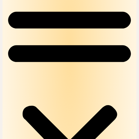
Bài tập, đề thi trắc nghiệm Nội ngoại cơ sở Online
Bài tập, đề thi trắc nghiệm Phân tích báo cáo tài
chính
Bài tập, đề thi trắc nghiệm Phân tích kinh doanh
Online
Bài tập, đề thi trắc nghiệm Pháp luật kinh tế Online
Bài tập, đề thi trắc nghiệm Pháp luật trong xây
dựng
Bài tập, đề thi trắc nghiệm Pháp luật đại cương
Online có đáp án
Bài tập, đề thi trắc nghiệm Quan hệ công chúng
(PR)
Bài tập, đề thi trắc nghiệm Quản lý bán hàng
Online
Bài tập, đề thi trắc Nghiệm Quản lý dự án đầu tư
Bài tập, đề thi trắc nghiệm Quản lý thuế Online
Bài tập, đề thi trắc nghiệm Quản trị chất lượng
Online
Bài tập, đề thi trắc nghiệm Quản trị chiến lược
Online
Bài tập, đề thi trắc nghiệm Quản trị cơ sở dữ liệu
Bài tập, đề thi trắc nghiệm Quản trị dịch vụ Online
Bài tập, đề thi trắc nghiệm Quản trị dự án Online
Bài tập, đề thi trắc nghiệm Quản trị học Online
Bài tập, đề thi trắc nghiệm Quản trị kinh doanh