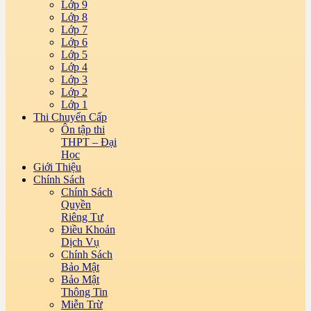
Lớp 9
Lớp 8
Lớp 7
Lớp 6
Lớp 5
Lớp 4
Lớp 3
Lớp 2
Lớp 1
Thi Chuyển Cấp
Ôn tập thi
THPT – Đại
Học
Giới Thiệu
Chính Sách
Chính Sách
Quyền
Riêng Tư
Điều Khoản
Dịch Vụ
Chính Sách
Bảo Mật
Bảo Mật
Thông Tin
Miễn Trừ