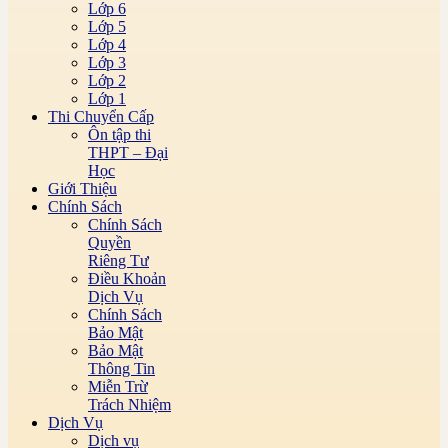
Lớp 6
Bài tập, đề thi trắc nghiệm Vi sinh đại cương Online
Lớp 5
Bài tập, đề thi trắc nghiệm Vi xử lý Online
Lớp 4
Bài tập, đề thi trắc nghiệm Xác suất thống kê
Lớp 3
Online
Lớp 2
Bài tập, đề thi trắc nghiệm Y học cổ truyền Online
Lớp 1
Bài tập, đề thi trắc nghiệm Y sinh học di truyền
Thi Chuyển Cấp
Online
Ôn tập thi
Bài tập, đề thi trắc nghiệm Đại cương y học lao
THPT – Đại
động Online
Học
Bài tập, đề thi trắc nghiệm Đại số tuyến tính Online
Giới Thiệu
Bài tập, đề thi trắc nghiệm Đấu thầu Online
Chính Sách
Bài tập, đề thi trắc nghiệm Địa lý du lịch Việt Nam
Chính Sách
Online
Quyền
Bài tập, đề thi trắc nghiệm Địa lý kinh tế Online
Riêng Tư
Bài tập, đề thi trắc nghiệm Điều dưỡng cơ bản
Điều Khoản
Bài tập, đề thi trắc nghiệm Định giá tài sản Online
Dịch Vụ
Bài tập, đề thi trắc nghiệm Đo lường điện và thiết bị
Chính Sách
đo Online
Bảo Mật
Quản trị nhân lực
Bảo Mật
Trắc nghiệm Kiến trúc máy tính
Thông Tin
Trắc nghiệm Kỹ thuật vi xử lý
Miễn Trừ
Trắc nghiệm Luật kinh doanh
Trách Nhiệm
Trắc nghiệm Luật kinh tế
Dịch Vụ
Trắc Nghiệm Nhập môn Internet và E-learning
Dịch vụ