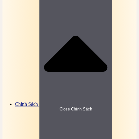
Online
Bài tập, đề thi trắc nghiệm Kiến trúc máy tính
Online
Bài tập, đề thi trắc nghiệm Kinh tế chính trị Online
Bài tập, đề thi trắc nghiệm Kinh tế học đại cương
Online
Bài tập, đề thi trắc nghiệm Kinh tế lượng Online
Bài tập, đề thi trắc nghiệm Kinh tế môi trường
Online
Bài tập, đề thi trắc nghiệm Kinh tế phát triển
Online
Bài tập, đề thi trắc nghiệm Kinh tế quốc tế Online
Bài tập, đề thi trắc nghiệm Kinh tế vi mô Online
Bài tập, đề thi trắc nghiệm Kinh tế vĩ mô Online
Bài tập, đề thi trắc nghiệm Kỹ năng lãnh đạo
Online
Bài tập, đề thi trắc nghiệm Ký sinh trùng Online
Bài tập, đề thi trắc nghiệm Kỹ thuật an toàn lao
động
Chính Sách
Bài tập, đề thi trắc nghiệm Kỹ thuật cảm biến
Close Chính Sách
Online
Bài tập, đề thi trắc nghiệm Kỹ thuật lạnh Online
Bài tập, đề thi trắc nghiệm Kỹ thuật mạch điện tử
Online
Bài tập, đề thi trắc nghiệm Kỹ thuật môi trường