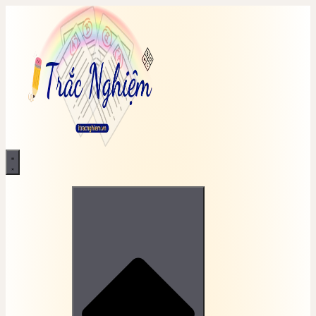
Chuyển
đến
nội
dung