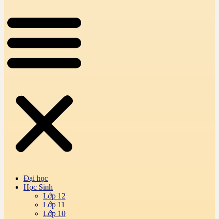
Đại học
Học Sinh
Lớp 12
Lớp 11
Lớp 10