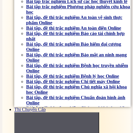
Bài tập trắc nghiệm Lịch sử các học thuyết kinh tế
Bài tập trắc nghiệm Phương pháp nghiên cứu khoa
học
Bài tập, đề thi trắc nghiệm An toàn vệ sinh thực
phẩm Online
Bài tập, đề thi trắc nghiệm An toàn điện Online
Bài tập, đề thi trắc nghiệm Báo cáo tài chính hợp
nhất
Bài tập, đề thi trắc nghiệm Bảo hiểm đại cương
Online
Bài tập, đề thi trắc nghiệm Bảo mật an ninh mạng
Online
Bài tập, đề thi trắc nghiệm Bệnh học truyền nhiễm
Online
Bài tập, đề thi trắc nghiệm Bệnh lý học Online
Bài tập, đề thi trắc nghiệm Chi tiết máy Online
Bài tập, đề thi trắc nghiệm Chủ nghĩa xã hội khoa
học Online
Bài tập, đề thi trắc nghiệm Chuẩn đoán hình ảnh
Online
Bài tập, đề thi trắc nghiệm Chứng chỉ hành nghề
Thi Chuyển Cấp
xây dựng
Bài tập, đề thi trắc nghiệm Cơ học đất Online
Bài tập, đề thi trắc nghiệm Cơ sở văn hóa Việt Nam
Online