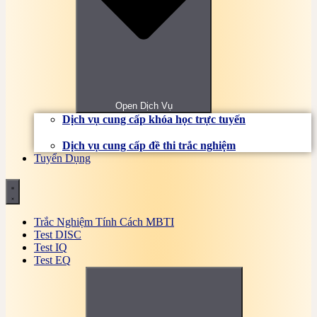
Bài tập, đề thi trắc nghiệm Nghiệp vụ ngân hàng
Online
Bài tập, đề thi trắc nghiệm Nghiệp vụ ngoại thương
Online
Bài tập, đề thi trắc nghiệm Nguyên lý hệ điều hành
Online
Bài tập, đề thi trắc nghiệm Nguyên lý kế toán
Online
Open Dịch Vụ
Bài tập, đề thi trắc nghiệm Nhi khoa Online
Dịch vụ cung cấp khóa học trực tuyến
Bài tập, đề thi trắc nghiệm Nội khoa cơ sở Online
Bài tập, đề thi trắc nghiệm Nội ngoại cơ sở Online
Dịch vụ cung cấp đề thi trắc nghiệm
Bài tập, đề thi trắc nghiệm Phân tích báo cáo tài
Tuyển Dụng
chính
Bài tập, đề thi trắc nghiệm Phân tích kinh doanh
Online
Bài tập, đề thi trắc nghiệm Pháp luật kinh tế Online
Bài tập, đề thi trắc nghiệm Pháp luật trong xây
Trắc Nghiệm Tính Cách MBTI
dựng
Test DISC
Bài tập, đề thi trắc nghiệm Pháp luật đại cương
Test IQ
Online có đáp án
Test EQ
Bài tập, đề thi trắc nghiệm Quan hệ công chúng
(PR)
Bài tập, đề thi trắc nghiệm Quản lý bán hàng
Online