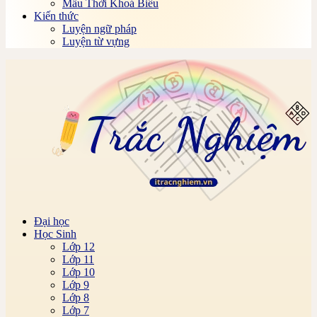
Mẫu Thời Khoá Biểu
Bài tập, đề thi trắc nghiệm Tin học đại cương
Kiến thức
Online
Luyện ngữ pháp
Bài tập, đề thi trắc nghiệm Tổ chức và quản lý y tế
Luyện từ vựng
Online
Bài tập, đề thi trắc nghiệm Toán cao cấp A1 Online
Bài tập, đề thi trắc nghiệm Toán cao cấp A2 Online
Bài tập, đề thi trắc nghiệm Toán cao cấp C1 Online
Bài tập, đề thi trắc nghiệm Toán cao cấp C2 Online
Bài tập, đề thi trắc nghiệm Toán kinh tế Online
Bài tập, đề thi trắc nghiệm Toán rời rạc Online
Bài tập, đề thi trắc nghiệm Toán tài chính Online
Bài tập, đề thi trắc nghiệm Tổng quát viễn thông
Online
Bài tập, đề thi trắc nghiệm Triết học Mác Lênin
Online
Bài tập, đề thi trắc nghiệm Truyền số liệu Online
1000 + Bài tập, đề thi trắc nghiệm Tư tưởng Hồ Chí
Đại học
Minh Online Có Đáp Án
Học Sinh
Bài tập, đề thi Trắc Nghiệm Vật liệu cơ khí Online
Lớp 12
Bài tập, đề thi trắc nghiệm Vật liệu kỹ thuật Online
Lớp 11
Bài tập, đề thi trắc nghiệm Vật liệu điện Online
Lớp 10
Bài tập, đề thi trắc nghiệm Vật lý đại cương Online
Lớp 9
Bài tập, đề thi trắc nghiệm Vi sinh thực phẩm
Lớp 8
Online
Lớp 7
Bài tập, đề thi trắc nghiệm Vi sinh vật Online