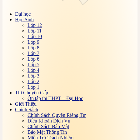
Bài tập, đề thi trắc nghiệm Lịch sử Đảng Online Có
đáp án
Bài tập, đề thi trắc nghiệm Linh kiện điện tử Online
Đại học
Bài tập, đề thi trắc nghiệm Logic học Online
Học Sinh
Bài tập, đề thi trắc nghiệm Luật an sinh xã hội
Lớp 12
Online
Lớp 11
Bài tập, đề thi trắc nghiệm Luật bảo hiểm Online
Lớp 10
Bài tập, đề thi trắc nghiệm Luật cạnh tranh Online
Lớp 9
Bài tập, đề thi trắc nghiệm Luật dân sự Online
Lớp 8
Bài tập, đề thi trắc nghiệm Luật doanh nghiệp
Lớp 7
Online
Lớp 6
Bài tập, đề thi trắc nghiệm Luật du lịch Online
Lớp 5
Bài tập, đề thi trắc nghiệm Luật giáo dục Online
Lớp 4
Bài tập, đề thi trắc nghiệm Luật hành chính Online
Lớp 3
Bài tập, đề thi trắc nghiệm Luật hiến pháp Online
Lớp 2
Bài tập, đề thi trắc nghiệm Luật hình sự Online
Lớp 1
Bài tập, đề thi trắc Nghiệm Luật hôn nhân và gia
Thi Chuyển Cấp
đình
Ôn tập thi THPT – Đại Học
Bài tập, đề thi trắc nghiệm Luật kinh doanh Online
Giới Thiệu
Bài tập, đề thi trắc nghiệm Luật kinh tế Online
Chính Sách
Bài tập, đề thi trắc nghiệm Luật lao động Online
Chính Sách Quyền Riêng Tư
Bài tập, đề thi trắc nghiệm Luật môi trường Online
Điều Khoản Dịch Vụ
Bài tập, đề thi trắc nghiệm Luật ngân hàng Online
Chính Sách Bảo Mật
Bài tập, đề thi trắc nghiệm Luật so sánh Online
Bảo Mật Thông Tin
Bài tập, đề thi trắc nghiệm Luật tài chính Online
Miễn Trừ Trách Nhiệm