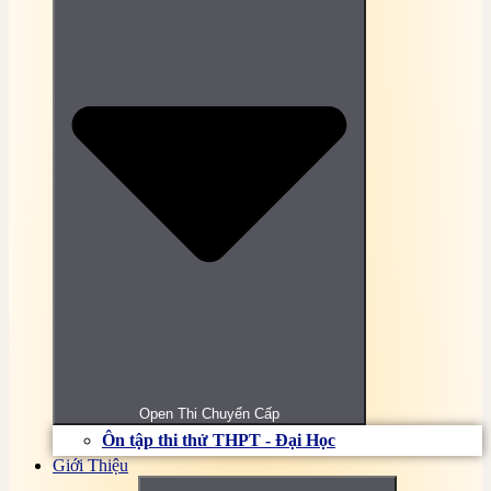
doanh
Bài tập, đề thi trắc nghiệm Hành vi tổ chức Online
Bài tập, đề thi trắc nghiệm Hệ điều hành Linux
Online
Bài tập, đề thi trắc nghiệm Hệ điều hành Windows
Online
Bài tập, đề thi trắc nghiệm Hóa lí dược Online
Bài tập, đề thi trắc nghiệm Hóa phân tích Online
Bài tập, đề thi trắc nghiệm Hóa sinh Online
Bài tập, đề thi trắc nghiệm Hóa đại cương Online
Bài tập, đề thi trắc nghiệm Huyết học – Truyền
máu Online
Bài tập, đề thi trắc nghiệm Kế toán công Online
Bài tập, đề thi trắc nghiệm Kế toán doanh nghiệp
Online
Bài tập, đề thi trắc nghiệm Kế toán hành chính sự
nghiệp
Bài tập, đề thi trắc nghiệm Kế toán máy Online
Bài tập, đề thi trắc nghiệm Kế toán quản trị Online
Bài tập, đề thi trắc nghiệm Kế toán quốc tế Online
Bài tập, đề thi trắc nghiệm Kế toán tài chính Online
Open Thi Chuyển Cấp
Bài tập, đề thi trắc nghiệm Kế toán thuế Online
Ôn tập thi thử THPT - Đại Học
Bài tập, đề thi trắc nghiệm Khoa học quản lý
Online
Giới Thiệu
Bài tập, đề thi trắc nghiệm Kiểm toán căn bản