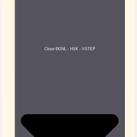
Close ĐGNL - HSK - VSTEP