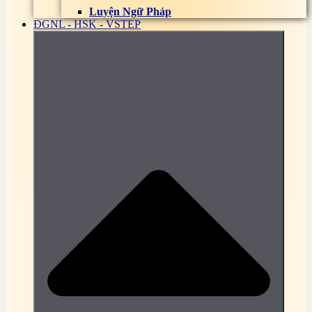
Bài tập, đề thi trắc nghiệm Điều dưỡng cơ bản
Luyện Ngữ Pháp
Bài tập, đề thi trắc nghiệm Định giá tài sản Online
ĐGNL - HSK - VSTEP
Bài tập, đề thi trắc nghiệm Đo lường điện và thiết bị
đo Online
Quản trị nhân lực
Trắc nghiệm Kiến trúc máy tính
Trắc nghiệm Kỹ thuật vi xử lý
Trắc nghiệm Luật kinh doanh
Trắc nghiệm Luật kinh tế
Trắc Nghiệm Nhập môn Internet và E-learning
Trắc Nghiệm Quản Trị mạng
Trắc nghiệm Quản trị nhân lực
Trắc nghiệm quảng quý nguồn lực
Trắc Nghiệm Tâm lý học lứa tuổi và tâm lý học sư
phạm
Trắc nghiệm Tin học nghề phổ thông
Trắc Nghiệm Đường lối cách mạng của Đảng Cộng
sản Việt Nam