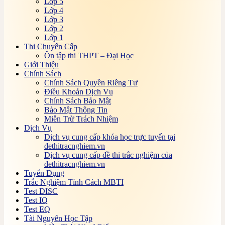
Lớp 5
Online
Lớp 4
Bài tập, đề thi trắc nghiệm Tài chính ngân hàng
Lớp 3
Online
Lớp 2
Bài tập, đề thi trắc Nghiệm Tài chính quốc tế
Lớp 1
Online
Thi Chuyển Cấp
Bài tập, đề thi trắc nghiệm Tài chính tiền tệ Online
Ôn tập thi THPT – Đại Học
Bài tập, đề thi trắc nghiệm Tâm lý học Online
Giới Thiệu
Bài tập, đề thi trắc nghiệm Tâm lý y đức Online
Chính Sách
Bài tập, đề thi trắc nghiệm Thanh toán quốc tế
Chính Sách Quyền Riêng Tư
Online
Điều Khoản Dịch Vụ
Bài tập, đề thi trắc nghiệm Thị trường tài chính
Chính Sách Bảo Mật
Online
Bảo Mật Thông Tin
Bài tập, đề thi trắc nghiệm Thiên văn học Online
Miễn Trừ Trách Nhiệm
Bài tập, đề thi trắc nghiệm Thiết kế cầu đường hầm
Dịch Vụ
giao thông
Dịch vụ cung cấp khóa học trực tuyến tại
Bài tập, đề thi trắc nghiệm Thủ tục hải quan Online
dethitracnghiem.vn
Bài tập, đề thi trắc nghiệm Thương mại quốc tế
Dịch vụ cung cấp đề thi trắc nghiệm của
Online
dethitracnghiem.vn
Bài tập, đề thi trắc nghiệm Thương mại điện tử
Tuyển Dụng
Online
Trắc Nghiệm Tính Cách MBTI
Bài tập, đề thi trắc nghiệm Thủy khí Online
Test DISC
Bài tập, đề thi trắc nghiệm Tín dụng ngân hàng
Test IQ
Online
Test EQ
Bài tập, đề thi trắc nghiệm Tin học nghề phổ thông
Tài Nguyên Học Tập
Online