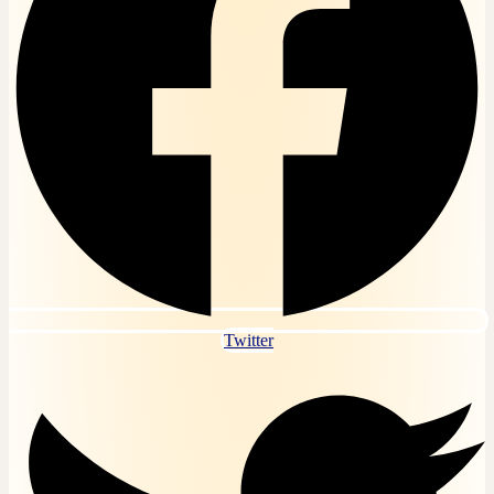
Bài tập, đề thi trắc nghiệm Dịch tễ học Online
Bài tập, đề thi trắc nghiệm Dinh dưỡng học Online
Bài tập, đề thi trắc nghiệm Dược lý Online
Bài tập, đề thi trắc nghiệm Gây mê hồi sức Online
Bài tập, đề thi trắc nghiệm Giải phẫu bệnh Online
Bài tập, đề thi trắc nghiệm Giải phẫu đại cương
Online
Bài tập, đề thi trắc nghiệm Giáo dục học đại cương
Online
Bài tập, đề thi trắc nghiệm Giáo dục nghề nghiệp
Online
Bài tập, đề thi trắc nghiệm Giáo dục quốc phòng
Online
Bài tập, đề thi trắc nghiệm Giao tiếp trong kinh
doanh
Bài tập, đề thi trắc nghiệm Hành vi tổ chức Online
Bài tập, đề thi trắc nghiệm Hệ điều hành Linux
Twitter
Online
Bài tập, đề thi trắc nghiệm Hệ điều hành Windows
Online
Bài tập, đề thi trắc nghiệm Hóa lí dược Online
Bài tập, đề thi trắc nghiệm Hóa phân tích Online
Bài tập, đề thi trắc nghiệm Hóa sinh Online
Bài tập, đề thi trắc nghiệm Hóa đại cương Online