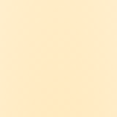
e
nh
ne
động
e