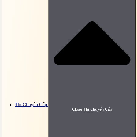
Bài tập, đề thi trắc nghiệm Giải phẫu bệnh Online
Bài tập, đề thi trắc nghiệm Giải phẫu đại cương Onli
Bài tập, đề thi trắc nghiệm Giáo dục học đại cương O
Bài tập, đề thi trắc nghiệm Giáo dục nghề nghiệp On
Bài tập, đề thi trắc nghiệm Giáo dục quốc phòng Onl
Bài tập, đề thi trắc nghiệm Giao tiếp trong kinh doa
Bài tập, đề thi trắc nghiệm Hành vi tổ chức Online
Bài tập, đề thi trắc nghiệm Hệ điều hành Linux Onli
Bài tập, đề thi trắc nghiệm Hệ điều hành Windows O
Bài tập, đề thi trắc nghiệm Hóa lí dược Online
Bài tập, đề thi trắc nghiệm Hóa phân tích Online
Bài tập, đề thi trắc nghiệm Hóa sinh Online
Bài tập, đề thi trắc nghiệm Hóa đại cương Online
Bài tập, đề thi trắc nghiệm Huyết học – Truyền máu 
Bài tập, đề thi trắc nghiệm Kế toán công Online
Bài tập, đề thi trắc nghiệm Kế toán doanh nghiệp On
Bài tập, đề thi trắc nghiệm Kế toán hành chính sự n
Bài tập, đề thi trắc nghiệm Kế toán máy Online
Bài tập, đề thi trắc nghiệm Kế toán quản trị Online
Thi Chuyển Cấp
Bài tập, đề thi trắc nghiệm Kế toán quốc tế Online
Close Thi Chuyển Cấp
Bài tập, đề thi trắc nghiệm Kế toán tài chính Online
Bài tập, đề thi trắc nghiệm Kế toán thuế Online
Bài tập, đề thi trắc nghiệm Khoa học quản lý Online
Bài tập, đề thi trắc nghiệm Kiểm toán căn bản Onlin
Bài tập, đề thi trắc nghiệm Kiến trúc máy tính Onlin