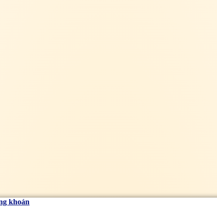
ứng khoán