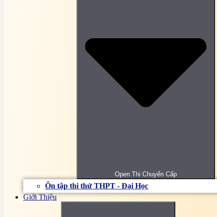
Bài tập, đề thi trắc nghiệm Kinh tế chính trị Online
Bài tập, đề thi trắc nghiệm Kinh tế học đại cương On
Bài tập, đề thi trắc nghiệm Kinh tế lượng Online
Bài tập, đề thi trắc nghiệm Kinh tế môi trường Onlin
Bài tập, đề thi trắc nghiệm Kinh tế phát triển Online
Bài tập, đề thi trắc nghiệm Kinh tế quốc tế Online
Bài tập, đề thi trắc nghiệm Kinh tế vi mô Online
Bài tập, đề thi trắc nghiệm Kinh tế vĩ mô Online
Bài tập, đề thi trắc nghiệm Kỹ năng lãnh đạo Online
Bài tập, đề thi trắc nghiệm Ký sinh trùng Online
Bài tập, đề thi trắc nghiệm Kỹ thuật an toàn lao độn
Bài tập, đề thi trắc nghiệm Kỹ thuật cảm biến Online
Bài tập, đề thi trắc nghiệm Kỹ thuật lạnh Online
Bài tập, đề thi trắc nghiệm Kỹ thuật mạch điện tử On
Bài tập, đề thi trắc nghiệm Kỹ thuật môi trường Onl
Bài tập, đề thi trắc nghiệm Kỹ thuật nhiệt Online
Bài tập, đề thi trắc nghiệm Kỹ thuật thực phẩm Onli
Bài tập, đề thi trắc nghiệm Kỹ thuật điện Online
Bài tập, đề thi trắc nghiệm Lập trình Java Online
Bài tập, đề thi trắc nghiệm Lịch sử kinh tế quốc dân
Open Thi Chuyển Cấp
Bài tập, đề thi trắc nghiệm Lịch sử văn minh thế giới
Ôn tập thi thử THPT - Đại Học
Bài tập, đề thi trắc nghiệm Lịch sử Đảng Online Có 
Bài tập, đề thi trắc nghiệm Linh kiện điện tử Online
Giới Thiệu
Bài tập, đề thi trắc nghiệm Logic học Online
Bài tập, đề thi trắc nghiệm Luật an sinh xã hội Onlin