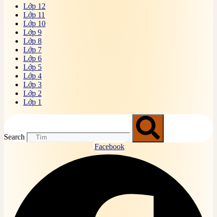
Lớp 12
Online
Lớp 11
Bài tập, đề thi trắc nghiệm Bệnh học truyền nhiễm
Lớp 10
Online
Lớp 9
Bài tập, đề thi trắc nghiệm Bệnh lý học Online
Lớp 8
Bài tập, đề thi trắc nghiệm Chi tiết máy Online
Lớp 7
Bài tập, đề thi trắc nghiệm Chủ nghĩa xã hội khoa
Lớp 6
học Online
Lớp 5
Bài tập, đề thi trắc nghiệm Chuẩn đoán hình ảnh
Lớp 4
Online
Lớp 3
Bài tập, đề thi trắc nghiệm Chứng chỉ hành nghề
Lớp 2
xây dựng
Lớp 1
Bài tập, đề thi trắc nghiệm Cơ học đất Online
Bài tập, đề thi trắc nghiệm Cơ sở văn hóa Việt Nam
Online
Bài tập, đề thi trắc nghiệm Công nghệ chế tạo máy
Search
Online
Facebook
Bài tập, đề thi trắc nghiệm Công nghệ hàn Online
Bài tập, đề thi trắc nghiệm Công nghệ phần mềm
Online
Bài tập, đề thi trắc nghiệm Công nghệ sản xuất
dược phẩm
Bài tập, đề thi trắc nghiệm Da liễu Online
Bài tập, đề thi trắc nghiệm Dẫn luận ngôn ngữ
Online
Bài tập, đề thi trắc nghiệm Dân số học Online