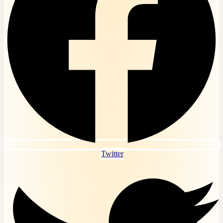
Bài tập, đề thi trắc nghiệm Dịch tễ học Online
Bài tập, đề thi trắc nghiệm Dinh dưỡng học Online
Bài tập, đề thi trắc nghiệm Dược lý Online
Bài tập, đề thi trắc nghiệm Gây mê hồi sức Online
Bài tập, đề thi trắc nghiệm Giải phẫu bệnh Online
Bài tập, đề thi trắc nghiệm Giải phẫu đại cương
Online
Bài tập, đề thi trắc nghiệm Giáo dục học đại cương
Online
Bài tập, đề thi trắc nghiệm Giáo dục nghề nghiệp
Online
Bài tập, đề thi trắc nghiệm Giáo dục quốc phòng
Online
Bài tập, đề thi trắc nghiệm Giao tiếp trong kinh
doanh
Bài tập, đề thi trắc nghiệm Hành vi tổ chức Online
Bài tập, đề thi trắc nghiệm Hệ điều hành Linux
Twitter
Online
Bài tập, đề thi trắc nghiệm Hệ điều hành Windows
Online
Bài tập, đề thi trắc nghiệm Hóa lí dược Online
Bài tập, đề thi trắc nghiệm Hóa phân tích Online
Bài tập, đề thi trắc nghiệm Hóa sinh Online
Bài tập, đề thi trắc nghiệm Hóa đại cương Online