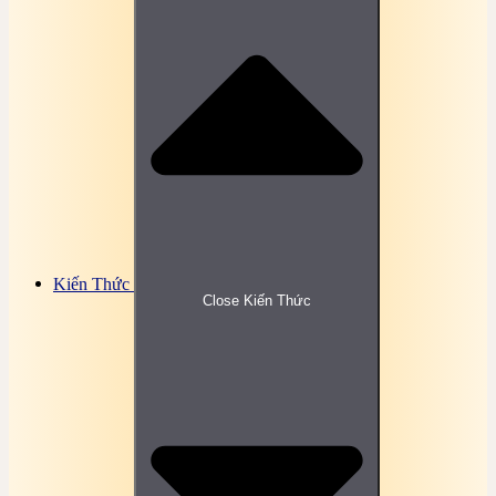
Bài tập, đề thi trắc Nghiệm Quản lý dự án đầu tư
Bài tập, đề thi trắc nghiệm Quản lý thuế Online
Bài tập, đề thi trắc nghiệm Quản trị chất lượng
Online
Bài tập, đề thi trắc nghiệm Quản trị chiến lược
Online
Bài tập, đề thi trắc nghiệm Quản trị cơ sở dữ liệu
Bài tập, đề thi trắc nghiệm Quản trị dịch vụ Online
Bài tập, đề thi trắc nghiệm Quản trị dự án Online
Bài tập, đề thi trắc nghiệm Quản trị học Online
Bài tập, đề thi trắc nghiệm Quản trị kinh doanh
quốc tế
Bài tập, đề thi trắc nghiệm Quản trị logistics Online
Bài tập, đề thi trắc nghiệm Quản trị mạng Online
Bài tập, đề thi trắc nghiệm Quản trị marketing
Kiến Thức
Online
Close Kiến Thức
Bài tập, đề thi trắc nghiệm Quản trị nguồn nhân
lực
Bài tập, đề thi trắc nghiệm Quản trị sản xuất Online
Bài tập, đề thi trắc nghiệm Quản trị tài chính
Online
Bài tập, đề thi trắc nghiệm Quản trị thương mại
Online
Bài tập, đề thi trắc nghiệm Quản trị văn phòng
Online