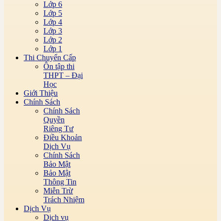
Lớp 6
Bài tập, đề thi trắc nghiệm Vi sinh đại cương Online
Lớp 5
Bài tập, đề thi trắc nghiệm Vi xử lý Online
Lớp 4
Bài tập, đề thi trắc nghiệm Xác suất thống kê
Lớp 3
Online
Lớp 2
Bài tập, đề thi trắc nghiệm Y học cổ truyền Online
Lớp 1
Bài tập, đề thi trắc nghiệm Y sinh học di truyền
Thi Chuyển Cấp
Online
Ôn tập thi
Bài tập, đề thi trắc nghiệm Đại cương y học lao
THPT – Đại
động Online
Học
Bài tập, đề thi trắc nghiệm Đại số tuyến tính Online
Giới Thiệu
Bài tập, đề thi trắc nghiệm Đấu thầu Online
Chính Sách
Bài tập, đề thi trắc nghiệm Địa lý du lịch Việt Nam
Chính Sách
Online
Quyền
Bài tập, đề thi trắc nghiệm Địa lý kinh tế Online
Riêng Tư
Bài tập, đề thi trắc nghiệm Điều dưỡng cơ bản
Điều Khoản
Bài tập, đề thi trắc nghiệm Định giá tài sản Online
Dịch Vụ
Bài tập, đề thi trắc nghiệm Đo lường điện và thiết bị
Chính Sách
đo Online
Bảo Mật
Quản trị nhân lực
Bảo Mật
Trắc nghiệm Kiến trúc máy tính
Thông Tin
Trắc nghiệm Kỹ thuật vi xử lý
Miễn Trừ
Trắc nghiệm Luật kinh doanh
Trách Nhiệm
Trắc nghiệm Luật kinh tế
Dịch Vụ
Trắc Nghiệm Nhập môn Internet và E-learning
Dịch vụ