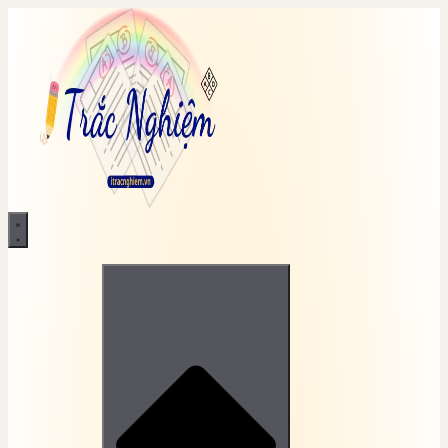
Chuyển
đến
nội
dung