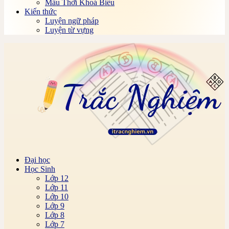
Mẫu Thời Khoá Biểu
Bài tập, đề thi trắc nghiệm Tin học đại cương
Kiến thức
Online
Luyện ngữ pháp
Bài tập, đề thi trắc nghiệm Tổ chức và quản lý y tế
Luyện từ vựng
Online
Bài tập, đề thi trắc nghiệm Toán cao cấp A1 Online
Bài tập, đề thi trắc nghiệm Toán cao cấp A2 Online
Bài tập, đề thi trắc nghiệm Toán cao cấp C1 Online
Bài tập, đề thi trắc nghiệm Toán cao cấp C2 Online
Bài tập, đề thi trắc nghiệm Toán kinh tế Online
Bài tập, đề thi trắc nghiệm Toán rời rạc Online
Bài tập, đề thi trắc nghiệm Toán tài chính Online
Bài tập, đề thi trắc nghiệm Tổng quát viễn thông
Online
Bài tập, đề thi trắc nghiệm Triết học Mác Lênin
Online
Bài tập, đề thi trắc nghiệm Truyền số liệu Online
1000 + Bài tập, đề thi trắc nghiệm Tư tưởng Hồ Chí
Đại học
Minh Online Có Đáp Án
Học Sinh
Bài tập, đề thi Trắc Nghiệm Vật liệu cơ khí Online
Lớp 12
Bài tập, đề thi trắc nghiệm Vật liệu kỹ thuật Online
Lớp 11
Bài tập, đề thi trắc nghiệm Vật liệu điện Online
Lớp 10
Bài tập, đề thi trắc nghiệm Vật lý đại cương Online
Lớp 9
Bài tập, đề thi trắc nghiệm Vi sinh thực phẩm
Lớp 8
Online
Lớp 7
Bài tập, đề thi trắc nghiệm Vi sinh vật Online