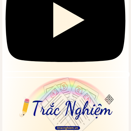
Online
Bài tập, đề thi trắc nghiệm Kinh tế quốc tế Online
Bài tập, đề thi trắc nghiệm Kinh tế vi mô Online
Bài tập, đề thi trắc nghiệm Kinh tế vĩ mô Online
Bài tập, đề thi trắc nghiệm Kỹ năng lãnh đạo
Online
Bài tập, đề thi trắc nghiệm Ký sinh trùng Online
Bài tập, đề thi trắc nghiệm Kỹ thuật an toàn lao
động
Bài tập, đề thi trắc nghiệm Kỹ thuật cảm biến
Online
Bài tập, đề thi trắc nghiệm Kỹ thuật lạnh Online
Bài tập, đề thi trắc nghiệm Kỹ thuật mạch điện tử
Online
Bài tập, đề thi trắc nghiệm Kỹ thuật môi trường
Online
Bài tập, đề thi trắc nghiệm Kỹ thuật nhiệt Online
Bài tập, đề thi trắc nghiệm Kỹ thuật thực phẩm
Online
Bài tập, đề thi trắc nghiệm Kỹ thuật điện Online
Bài tập, đề thi trắc nghiệm Lập trình Java Online
Bài tập, đề thi trắc nghiệm Lịch sử kinh tế quốc
dân
Bài tập, đề thi trắc nghiệm Lịch sử văn minh thế
giới