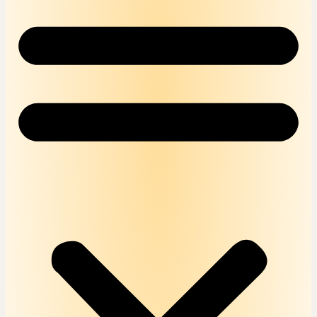
Bài tập, đề thi trắc nghiệm Nội ngoại cơ sở Online
Bài tập, đề thi trắc nghiệm Phân tích báo cáo tài
chính
Bài tập, đề thi trắc nghiệm Phân tích kinh doanh
Online
Bài tập, đề thi trắc nghiệm Pháp luật kinh tế Online
Bài tập, đề thi trắc nghiệm Pháp luật trong xây
dựng
Bài tập, đề thi trắc nghiệm Pháp luật đại cương
Online có đáp án
Bài tập, đề thi trắc nghiệm Quan hệ công chúng
(PR)
Bài tập, đề thi trắc nghiệm Quản lý bán hàng
Online
Bài tập, đề thi trắc Nghiệm Quản lý dự án đầu tư
Bài tập, đề thi trắc nghiệm Quản lý thuế Online
Bài tập, đề thi trắc nghiệm Quản trị chất lượng
Online
Bài tập, đề thi trắc nghiệm Quản trị chiến lược
Online
Bài tập, đề thi trắc nghiệm Quản trị cơ sở dữ liệu
Bài tập, đề thi trắc nghiệm Quản trị dịch vụ Online
Bài tập, đề thi trắc nghiệm Quản trị dự án Online
Bài tập, đề thi trắc nghiệm Quản trị học Online
Bài tập, đề thi trắc nghiệm Quản trị kinh doanh