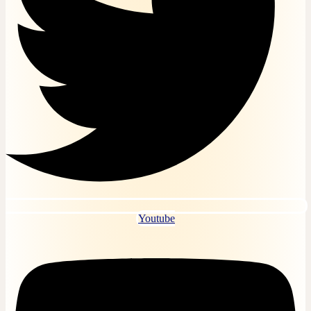
Bài tập, đề thi trắc nghiệm Huyết học – Truyền
máu Online
Bài tập, đề thi trắc nghiệm Kế toán công Online
Bài tập, đề thi trắc nghiệm Kế toán doanh nghiệp
Online
Bài tập, đề thi trắc nghiệm Kế toán hành chính sự
nghiệp
Bài tập, đề thi trắc nghiệm Kế toán máy Online
Bài tập, đề thi trắc nghiệm Kế toán quản trị Online
Bài tập, đề thi trắc nghiệm Kế toán quốc tế Online
Bài tập, đề thi trắc nghiệm Kế toán tài chính Online
Bài tập, đề thi trắc nghiệm Kế toán thuế Online
Bài tập, đề thi trắc nghiệm Khoa học quản lý
Online
Bài tập, đề thi trắc nghiệm Kiểm toán căn bản
Online
Bài tập, đề thi trắc nghiệm Kiến trúc máy tính
Online
Youtube
Bài tập, đề thi trắc nghiệm Kinh tế chính trị Online
Bài tập, đề thi trắc nghiệm Kinh tế học đại cương
Online
Bài tập, đề thi trắc nghiệm Kinh tế lượng Online
Bài tập, đề thi trắc nghiệm Kinh tế môi trường
Online
Bài tập, đề thi trắc nghiệm Kinh tế phát triển