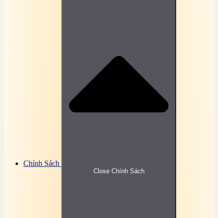
Online
Bài tập, đề thi trắc nghiệm Kiến trúc máy tính
Online
Bài tập, đề thi trắc nghiệm Kinh tế chính trị Online
Bài tập, đề thi trắc nghiệm Kinh tế học đại cương
Online
Bài tập, đề thi trắc nghiệm Kinh tế lượng Online
Bài tập, đề thi trắc nghiệm Kinh tế môi trường
Online
Bài tập, đề thi trắc nghiệm Kinh tế phát triển
Online
Bài tập, đề thi trắc nghiệm Kinh tế quốc tế Online
Bài tập, đề thi trắc nghiệm Kinh tế vi mô Online
Bài tập, đề thi trắc nghiệm Kinh tế vĩ mô Online
Bài tập, đề thi trắc nghiệm Kỹ năng lãnh đạo
Online
Bài tập, đề thi trắc nghiệm Ký sinh trùng Online
Bài tập, đề thi trắc nghiệm Kỹ thuật an toàn lao
động
Chính Sách
Bài tập, đề thi trắc nghiệm Kỹ thuật cảm biến
Close Chính Sách
Online
Bài tập, đề thi trắc nghiệm Kỹ thuật lạnh Online
Bài tập, đề thi trắc nghiệm Kỹ thuật mạch điện tử
Online
Bài tập, đề thi trắc nghiệm Kỹ thuật môi trường