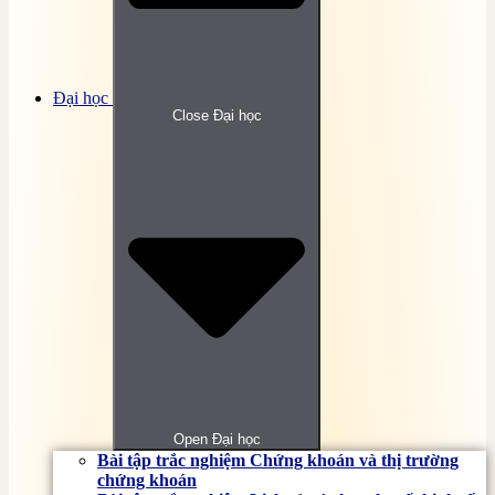
Đại học
Close Đại học
Open Đại học
Bài tập trắc nghiệm Chứng khoán và thị trường
chứng khoán