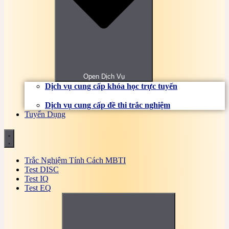
Bài tập, đề thi trắc nghiệm Nghiệp vụ ngân hàng
Online
Bài tập, đề thi trắc nghiệm Nghiệp vụ ngoại thương
Online
Bài tập, đề thi trắc nghiệm Nguyên lý hệ điều hành
Online
Bài tập, đề thi trắc nghiệm Nguyên lý kế toán
Online
Open Dịch Vụ
Bài tập, đề thi trắc nghiệm Nhi khoa Online
Dịch vụ cung cấp khóa học trực tuyến
Bài tập, đề thi trắc nghiệm Nội khoa cơ sở Online
Bài tập, đề thi trắc nghiệm Nội ngoại cơ sở Online
Dịch vụ cung cấp đề thi trắc nghiệm
Bài tập, đề thi trắc nghiệm Phân tích báo cáo tài
Tuyển Dụng
chính
Bài tập, đề thi trắc nghiệm Phân tích kinh doanh
Online
Bài tập, đề thi trắc nghiệm Pháp luật kinh tế Online
Bài tập, đề thi trắc nghiệm Pháp luật trong xây
Trắc Nghiệm Tính Cách MBTI
dựng
Test DISC
Bài tập, đề thi trắc nghiệm Pháp luật đại cương
Test IQ
Online có đáp án
Test EQ
Bài tập, đề thi trắc nghiệm Quan hệ công chúng
(PR)
Bài tập, đề thi trắc nghiệm Quản lý bán hàng
Online