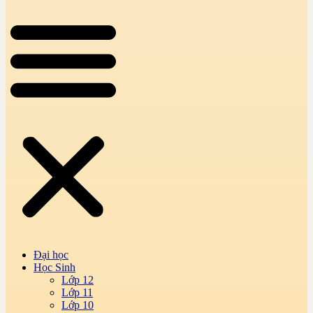
Đại học
Học Sinh
Lớp 12
Lớp 11
Lớp 10