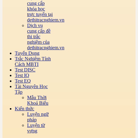
Trắc Nghiệm Quản Trị mạng
cung cấp
Trắc nghiệm Quản trị nhân lực
khóa học
Trắc nghiệm quảng quý nguồn lực
trực tuyến tại
Trắc Nghiệm Tâm lý học lứa tuổi và tâm lý học sư
dethitracnghiem.vn
phạm
Dịch vụ
Trắc nghiệm Tin học nghề phổ thông
cung cấp đề
Trắc Nghiệm Đường lối cách mạng của Đảng Cộng
thi trắc
sản Việt Nam
nghiệm của
dethitracnghiem.vn
Tuyển Dụng
Trắc Nghiệm Tính
Cách MBTI
Test DISC
Test IQ
Test EQ
Tài Nguyên Học
Tập
Mẫu Thời
Khoá Biểu
Kiến thức
Luyện ngữ
pháp
Luyện từ
vựng