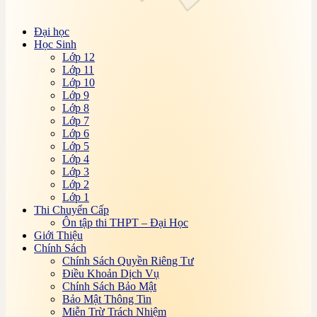
Bài tập, đề thi trắc nghiệm Lịch sử Đảng Online Có
đáp án
Bài tập, đề thi trắc nghiệm Linh kiện điện tử Online
Đại học
Bài tập, đề thi trắc nghiệm Logic học Online
Học Sinh
Bài tập, đề thi trắc nghiệm Luật an sinh xã hội
Lớp 12
Online
Lớp 11
Bài tập, đề thi trắc nghiệm Luật bảo hiểm Online
Lớp 10
Bài tập, đề thi trắc nghiệm Luật cạnh tranh Online
Lớp 9
Bài tập, đề thi trắc nghiệm Luật dân sự Online
Lớp 8
Bài tập, đề thi trắc nghiệm Luật doanh nghiệp
Lớp 7
Online
Lớp 6
Bài tập, đề thi trắc nghiệm Luật du lịch Online
Lớp 5
Bài tập, đề thi trắc nghiệm Luật giáo dục Online
Lớp 4
Bài tập, đề thi trắc nghiệm Luật hành chính Online
Lớp 3
Bài tập, đề thi trắc nghiệm Luật hiến pháp Online
Lớp 2
Bài tập, đề thi trắc nghiệm Luật hình sự Online
Lớp 1
Bài tập, đề thi trắc Nghiệm Luật hôn nhân và gia
Thi Chuyển Cấp
đình
Ôn tập thi THPT – Đại Học
Bài tập, đề thi trắc nghiệm Luật kinh doanh Online
Giới Thiệu
Bài tập, đề thi trắc nghiệm Luật kinh tế Online
Chính Sách
Bài tập, đề thi trắc nghiệm Luật lao động Online
Chính Sách Quyền Riêng Tư
Bài tập, đề thi trắc nghiệm Luật môi trường Online
Điều Khoản Dịch Vụ
Bài tập, đề thi trắc nghiệm Luật ngân hàng Online
Chính Sách Bảo Mật
Bài tập, đề thi trắc nghiệm Luật so sánh Online
Bảo Mật Thông Tin
Bài tập, đề thi trắc nghiệm Luật tài chính Online
Miễn Trừ Trách Nhiệm