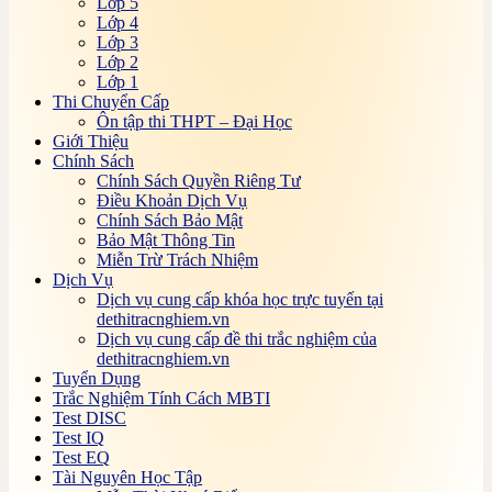
Lớp 5
Online
Lớp 4
Bài tập, đề thi trắc nghiệm Tài chính ngân hàng
Lớp 3
Online
Lớp 2
Bài tập, đề thi trắc Nghiệm Tài chính quốc tế
Lớp 1
Online
Thi Chuyển Cấp
Bài tập, đề thi trắc nghiệm Tài chính tiền tệ Online
Ôn tập thi THPT – Đại Học
Bài tập, đề thi trắc nghiệm Tâm lý học Online
Giới Thiệu
Bài tập, đề thi trắc nghiệm Tâm lý y đức Online
Chính Sách
Bài tập, đề thi trắc nghiệm Thanh toán quốc tế
Chính Sách Quyền Riêng Tư
Online
Điều Khoản Dịch Vụ
Bài tập, đề thi trắc nghiệm Thị trường tài chính
Chính Sách Bảo Mật
Online
Bảo Mật Thông Tin
Bài tập, đề thi trắc nghiệm Thiên văn học Online
Miễn Trừ Trách Nhiệm
Bài tập, đề thi trắc nghiệm Thiết kế cầu đường hầm
Dịch Vụ
giao thông
Dịch vụ cung cấp khóa học trực tuyến tại
Bài tập, đề thi trắc nghiệm Thủ tục hải quan Online
dethitracnghiem.vn
Bài tập, đề thi trắc nghiệm Thương mại quốc tế
Dịch vụ cung cấp đề thi trắc nghiệm của
Online
dethitracnghiem.vn
Bài tập, đề thi trắc nghiệm Thương mại điện tử
Tuyển Dụng
Online
Trắc Nghiệm Tính Cách MBTI
Bài tập, đề thi trắc nghiệm Thủy khí Online
Test DISC
Bài tập, đề thi trắc nghiệm Tín dụng ngân hàng
Test IQ
Online
Test EQ
Bài tập, đề thi trắc nghiệm Tin học nghề phổ thông
Tài Nguyên Học Tập
Online