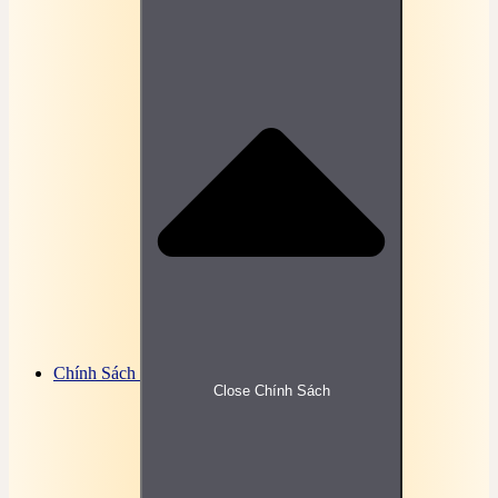
Online
Bài tập, đề thi trắc nghiệm Kiến trúc máy tính
Online
Bài tập, đề thi trắc nghiệm Kinh tế chính trị Online
Bài tập, đề thi trắc nghiệm Kinh tế học đại cương
Online
Bài tập, đề thi trắc nghiệm Kinh tế lượng Online
Bài tập, đề thi trắc nghiệm Kinh tế môi trường
Online
Bài tập, đề thi trắc nghiệm Kinh tế phát triển
Online
Bài tập, đề thi trắc nghiệm Kinh tế quốc tế Online
Bài tập, đề thi trắc nghiệm Kinh tế vi mô Online
Bài tập, đề thi trắc nghiệm Kinh tế vĩ mô Online
Bài tập, đề thi trắc nghiệm Kỹ năng lãnh đạo
Online
Bài tập, đề thi trắc nghiệm Ký sinh trùng Online
Bài tập, đề thi trắc nghiệm Kỹ thuật an toàn lao
động
Chính Sách
Bài tập, đề thi trắc nghiệm Kỹ thuật cảm biến
Close Chính Sách
Online
Bài tập, đề thi trắc nghiệm Kỹ thuật lạnh Online
Bài tập, đề thi trắc nghiệm Kỹ thuật mạch điện tử
Online
Bài tập, đề thi trắc nghiệm Kỹ thuật môi trường