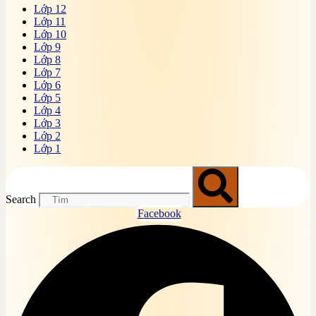
Lớp 12
Online
Lớp 11
Bài tập, đề thi trắc nghiệm Bệnh học truyền nhiễm
Lớp 10
Online
Lớp 9
Bài tập, đề thi trắc nghiệm Bệnh lý học Online
Lớp 8
Bài tập, đề thi trắc nghiệm Chi tiết máy Online
Lớp 7
Bài tập, đề thi trắc nghiệm Chủ nghĩa xã hội khoa
Lớp 6
học Online
Lớp 5
Bài tập, đề thi trắc nghiệm Chuẩn đoán hình ảnh
Lớp 4
Online
Lớp 3
Bài tập, đề thi trắc nghiệm Chứng chỉ hành nghề
Lớp 2
xây dựng
Lớp 1
Bài tập, đề thi trắc nghiệm Cơ học đất Online
Bài tập, đề thi trắc nghiệm Cơ sở văn hóa Việt Nam
Online
Bài tập, đề thi trắc nghiệm Công nghệ chế tạo máy
Search
Online
Facebook
Bài tập, đề thi trắc nghiệm Công nghệ hàn Online
Bài tập, đề thi trắc nghiệm Công nghệ phần mềm
Online
Bài tập, đề thi trắc nghiệm Công nghệ sản xuất
dược phẩm
Bài tập, đề thi trắc nghiệm Da liễu Online
Bài tập, đề thi trắc nghiệm Dẫn luận ngôn ngữ
Online
Bài tập, đề thi trắc nghiệm Dân số học Online