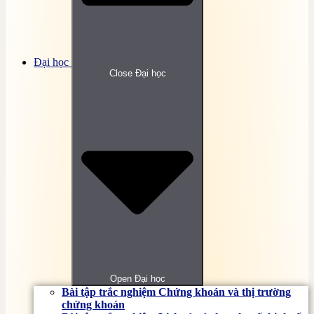
Đại học
Close Đại học
Open Đại học
Bài tập trắc nghiệm Chứng khoán và thị trường
chứng khoán