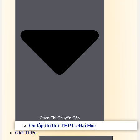
doanh
Bài tập, đề thi trắc nghiệm Hành vi tổ chức Online
Bài tập, đề thi trắc nghiệm Hệ điều hành Linux
Online
Bài tập, đề thi trắc nghiệm Hệ điều hành Windows
Online
Bài tập, đề thi trắc nghiệm Hóa lí dược Online
Bài tập, đề thi trắc nghiệm Hóa phân tích Online
Bài tập, đề thi trắc nghiệm Hóa sinh Online
Bài tập, đề thi trắc nghiệm Hóa đại cương Online
Bài tập, đề thi trắc nghiệm Huyết học – Truyền
máu Online
Bài tập, đề thi trắc nghiệm Kế toán công Online
Bài tập, đề thi trắc nghiệm Kế toán doanh nghiệp
Online
Bài tập, đề thi trắc nghiệm Kế toán hành chính sự
nghiệp
Bài tập, đề thi trắc nghiệm Kế toán máy Online
Bài tập, đề thi trắc nghiệm Kế toán quản trị Online
Bài tập, đề thi trắc nghiệm Kế toán quốc tế Online
Bài tập, đề thi trắc nghiệm Kế toán tài chính Online
Open Thi Chuyển Cấp
Bài tập, đề thi trắc nghiệm Kế toán thuế Online
Ôn tập thi thử THPT - Đại Học
Bài tập, đề thi trắc nghiệm Khoa học quản lý
Online
Giới Thiệu
Bài tập, đề thi trắc nghiệm Kiểm toán căn bản