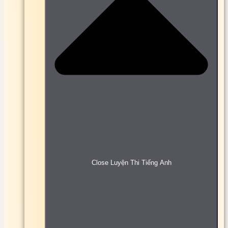
giao thông
Bài tập, đề thi trắc nghiệm Thủ tục hải quan Online
Bài tập, đề thi trắc nghiệm Thương mại quốc tế
Online
Bài tập, đề thi trắc nghiệm Thương mại điện tử
Online
Bài tập, đề thi trắc nghiệm Thủy khí Online
Bài tập, đề thi trắc nghiệm Tín dụng ngân hàng
Online
Bài tập, đề thi trắc nghiệm Tin học nghề phổ thông
Online
Bài tập, đề thi trắc nghiệm Tin học đại cương
Online
Bài tập, đề thi trắc nghiệm Tổ chức và quản lý y tế
Online
Bài tập, đề thi trắc nghiệm Toán cao cấp A1 Online
Bài tập, đề thi trắc nghiệm Toán cao cấp A2 Online
Bài tập, đề thi trắc nghiệm Toán cao cấp C1 Online
Close Luyện Thi Tiếng Anh
Bài tập, đề thi trắc nghiệm Toán cao cấp C2 Online
Bài tập, đề thi trắc nghiệm Toán kinh tế Online
Bài tập, đề thi trắc nghiệm Toán rời rạc Online
Bài tập, đề thi trắc nghiệm Toán tài chính Online
Bài tập, đề thi trắc nghiệm Tổng quát viễn thông
Online
Bài tập, đề thi trắc nghiệm Triết học Mác Lênin