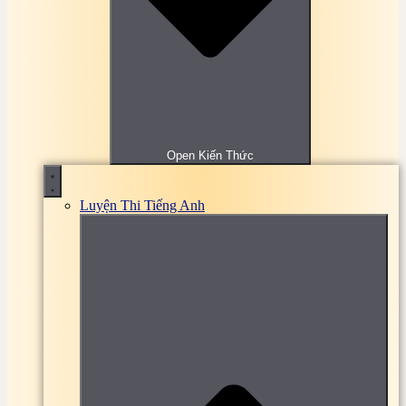
Bài tập, đề thi trắc nghiệm Quản trị xuất nhập
khẩu Online
Bài tập, đề thi trắc nghiệm Răng – Hàm – Mặt
Online
Bài tập, đề thi trắc nghiệm Sinh học đại cương
Online
Bài tập, đề thi trắc nghiệm Sinh lý học Online
Bài tập, đề thi trắc nghiệm SPSS Online
Bài tập, đề thi trắc nghiệm Tai – Mũi – Họng Online
Bài tập, đề thi trắc nghiệm Tài chính công Online
Open Kiến Thức
Bài tập, đề thi trắc nghiệm Tài chính doanh nghiệp
Online
Bài tập, đề thi trắc nghiệm Tài chính ngân hàng
Luyện Thi Tiếng Anh
Online
Bài tập, đề thi trắc Nghiệm Tài chính quốc tế
Online
Bài tập, đề thi trắc nghiệm Tài chính tiền tệ Online
Bài tập, đề thi trắc nghiệm Tâm lý học Online
Bài tập, đề thi trắc nghiệm Tâm lý y đức Online
Bài tập, đề thi trắc nghiệm Thanh toán quốc tế
Online
Bài tập, đề thi trắc nghiệm Thị trường tài chính
Online
Bài tập, đề thi trắc nghiệm Thiên văn học Online
Bài tập, đề thi trắc nghiệm Thiết kế cầu đường hầm