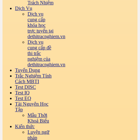
Trách Nhiệm
Dịch Vụ
Dịch vụ
cung cấp
khóa học
trực tuyến tại
dethitracnghiem.vn
Dịch vụ
cung cấp đề
thi trắc
nghiệm của
dethitracnghiem.vn
Tuyển Dụng
Trắc Nghiệm Tính
Cách MBTI
Test DISC
Test IQ
Test EQ
Tài Nguyên Học
Tập
Mẫu Thời
Khoá Biểu
Kiến thức
Luyện ngữ
pháp