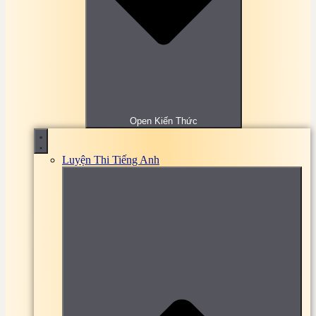
Bài tập, đề thi trắc nghiệm Quản trị xuất nhập
khẩu Online
Bài tập, đề thi trắc nghiệm Răng – Hàm – Mặt
Online
Bài tập, đề thi trắc nghiệm Sinh học đại cương
Online
Bài tập, đề thi trắc nghiệm Sinh lý học Online
Bài tập, đề thi trắc nghiệm SPSS Online
Bài tập, đề thi trắc nghiệm Tai – Mũi – Họng Online
Bài tập, đề thi trắc nghiệm Tài chính công Online
Open Kiến Thức
Bài tập, đề thi trắc nghiệm Tài chính doanh nghiệp
Online
Bài tập, đề thi trắc nghiệm Tài chính ngân hàng
Luyện Thi Tiếng Anh
Online
Bài tập, đề thi trắc Nghiệm Tài chính quốc tế
Online
Bài tập, đề thi trắc nghiệm Tài chính tiền tệ Online
Bài tập, đề thi trắc nghiệm Tâm lý học Online
Bài tập, đề thi trắc nghiệm Tâm lý y đức Online
Bài tập, đề thi trắc nghiệm Thanh toán quốc tế
Online
Bài tập, đề thi trắc nghiệm Thị trường tài chính
Online
Bài tập, đề thi trắc nghiệm Thiên văn học Online
Bài tập, đề thi trắc nghiệm Thiết kế cầu đường hầm