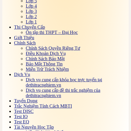
Lớp 5
Online
Lớp 4
Bài tập, đề thi trắc nghiệm Tài chính ngân hàng
Lớp 3
Online
Lớp 2
Bài tập, đề thi trắc Nghiệm Tài chính quốc tế
Lớp 1
Online
Thi Chuyển Cấp
Bài tập, đề thi trắc nghiệm Tài chính tiền tệ Online
Ôn tập thi THPT – Đại Học
Bài tập, đề thi trắc nghiệm Tâm lý học Online
Giới Thiệu
Bài tập, đề thi trắc nghiệm Tâm lý y đức Online
Chính Sách
Bài tập, đề thi trắc nghiệm Thanh toán quốc tế
Chính Sách Quyền Riêng Tư
Online
Điều Khoản Dịch Vụ
Bài tập, đề thi trắc nghiệm Thị trường tài chính
Chính Sách Bảo Mật
Online
Bảo Mật Thông Tin
Bài tập, đề thi trắc nghiệm Thiên văn học Online
Miễn Trừ Trách Nhiệm
Bài tập, đề thi trắc nghiệm Thiết kế cầu đường hầm
Dịch Vụ
giao thông
Dịch vụ cung cấp khóa học trực tuyến tại
Bài tập, đề thi trắc nghiệm Thủ tục hải quan Online
dethitracnghiem.vn
Bài tập, đề thi trắc nghiệm Thương mại quốc tế
Dịch vụ cung cấp đề thi trắc nghiệm của
Online
dethitracnghiem.vn
Bài tập, đề thi trắc nghiệm Thương mại điện tử
Tuyển Dụng
Online
Trắc Nghiệm Tính Cách MBTI
Bài tập, đề thi trắc nghiệm Thủy khí Online
Test DISC
Bài tập, đề thi trắc nghiệm Tín dụng ngân hàng
Test IQ
Online
Test EQ
Bài tập, đề thi trắc nghiệm Tin học nghề phổ thông
Tài Nguyên Học Tập
Online