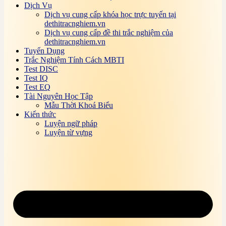
Bài tập, đề thi trắc nghiệm Luật tố tụng dân sự
Dịch Vụ
Online
Dịch vụ cung cấp khóa học trực tuyến tại
Bài tập, đề thi trắc nghiệm Luật đất đai Online
dethitracnghiem.vn
Bài tập, đề thi trắc nghiệm Luật đầu tư Online
Dịch vụ cung cấp đề thi trắc nghiệm của
Bài tập, đề thi trắc nghiệm Lý thuyết điều khiển tự
dethitracnghiem.vn
động
Tuyển Dụng
Bài tập, đề thi trắc nghiệm Mạng không dây Online
Trắc Nghiệm Tính Cách MBTI
Bài tập, đề thi trắc nghiệm Mạng máy tính Online
Test DISC
Bài tập, đề thi trắc nghiệm Marketing căn bản
Test IQ
Online
Test EQ
Bài tập, đề thi trắc nghiệm Miễn dịch học Online
Tài Nguyên Học Tập
Bài tập, đề thi trắc nghiệm Mô học đại cương
Mẫu Thời Khoá Biểu
Online
Kiến thức
Bài tập, đề thi trắc nghiệm Môi trường và con
Luyện ngữ pháp
người Online
Luyện từ vựng
Bài tập, đề thi trắc nghiệm Nghiệp vụ ngân hàng
Online
Bài tập, đề thi trắc nghiệm Nghiệp vụ ngoại thương
Online
Bài tập, đề thi trắc nghiệm Nguyên lý hệ điều hành
Online
Bài tập, đề thi trắc nghiệm Nguyên lý kế toán
Online
Bài tập, đề thi trắc nghiệm Nhi khoa Online
Bài tập, đề thi trắc nghiệm Nội khoa cơ sở Online