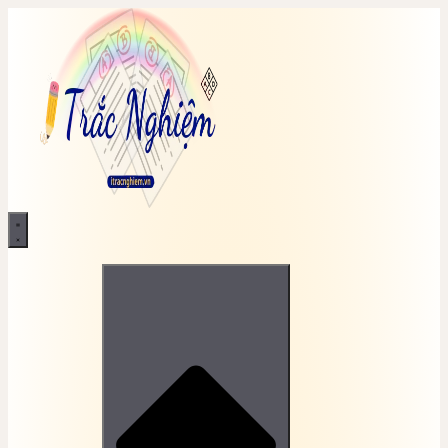
Chuyển
đến
nội
dung