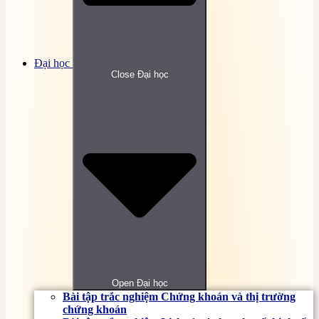
Đại học
Close Đại học
Open Đại học
Bài tập trắc nghiệm Chứng khoán và thị trường
chứng khoán