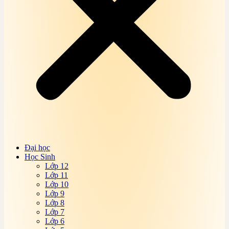
quốc tế
Bài tập, đề thi trắc nghiệm Quản trị logistics Online
Bài tập, đề thi trắc nghiệm Quản trị mạng Online
Bài tập, đề thi trắc nghiệm Quản trị marketing
Online
Bài tập, đề thi trắc nghiệm Quản trị nguồn nhân
lực
Bài tập, đề thi trắc nghiệm Quản trị sản xuất Online
Bài tập, đề thi trắc nghiệm Quản trị tài chính
Online
Bài tập, đề thi trắc nghiệm Quản trị thương mại
Online
Bài tập, đề thi trắc nghiệm Quản trị văn phòng
Online
Bài tập, đề thi trắc nghiệm Quản trị xuất nhập
khẩu Online
Đại học
Bài tập, đề thi trắc nghiệm Răng – Hàm – Mặt
Học Sinh
Online
Lớp 12
Bài tập, đề thi trắc nghiệm Sinh học đại cương
Lớp 11
Online
Lớp 10
Bài tập, đề thi trắc nghiệm Sinh lý học Online
Lớp 9
Bài tập, đề thi trắc nghiệm SPSS Online
Lớp 8
Bài tập, đề thi trắc nghiệm Tai – Mũi – Họng Online
Lớp 7
Bài tập, đề thi trắc nghiệm Tài chính công Online
Lớp 6
Bài tập, đề thi trắc nghiệm Tài chính doanh nghiệp