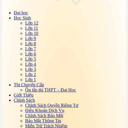
Bài tập, đề thi trắc nghiệm Lịch sử Đảng Online Có
đáp án
Bài tập, đề thi trắc nghiệm Linh kiện điện tử Online
Đại học
Bài tập, đề thi trắc nghiệm Logic học Online
Học Sinh
Bài tập, đề thi trắc nghiệm Luật an sinh xã hội
Lớp 12
Online
Lớp 11
Bài tập, đề thi trắc nghiệm Luật bảo hiểm Online
Lớp 10
Bài tập, đề thi trắc nghiệm Luật cạnh tranh Online
Lớp 9
Bài tập, đề thi trắc nghiệm Luật dân sự Online
Lớp 8
Bài tập, đề thi trắc nghiệm Luật doanh nghiệp
Lớp 7
Online
Lớp 6
Bài tập, đề thi trắc nghiệm Luật du lịch Online
Lớp 5
Bài tập, đề thi trắc nghiệm Luật giáo dục Online
Lớp 4
Bài tập, đề thi trắc nghiệm Luật hành chính Online
Lớp 3
Bài tập, đề thi trắc nghiệm Luật hiến pháp Online
Lớp 2
Bài tập, đề thi trắc nghiệm Luật hình sự Online
Lớp 1
Bài tập, đề thi trắc Nghiệm Luật hôn nhân và gia
Thi Chuyển Cấp
đình
Ôn tập thi THPT – Đại Học
Bài tập, đề thi trắc nghiệm Luật kinh doanh Online
Giới Thiệu
Bài tập, đề thi trắc nghiệm Luật kinh tế Online
Chính Sách
Bài tập, đề thi trắc nghiệm Luật lao động Online
Chính Sách Quyền Riêng Tư
Bài tập, đề thi trắc nghiệm Luật môi trường Online
Điều Khoản Dịch Vụ
Bài tập, đề thi trắc nghiệm Luật ngân hàng Online
Chính Sách Bảo Mật
Bài tập, đề thi trắc nghiệm Luật so sánh Online
Bảo Mật Thông Tin
Bài tập, đề thi trắc nghiệm Luật tài chính Online
Miễn Trừ Trách Nhiệm