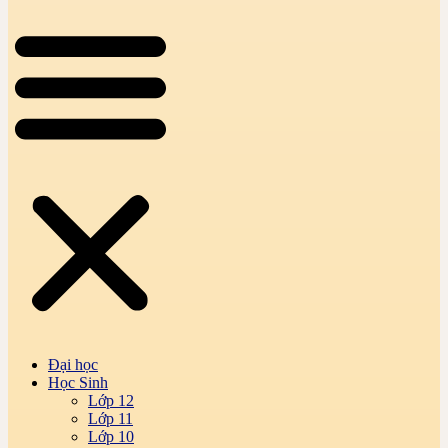
Đại học
Học Sinh
Lớp 12
Lớp 11
Lớp 10