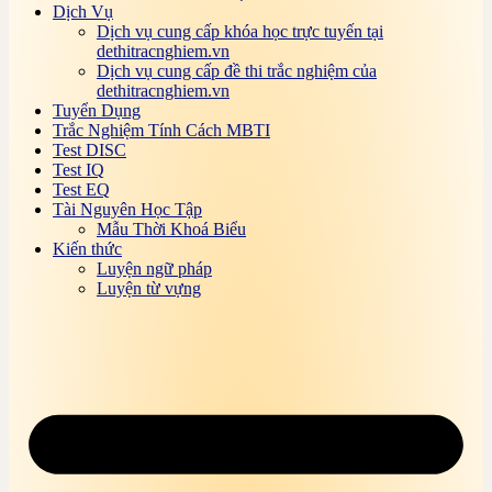
Bài tập, đề thi trắc nghiệm Luật tố tụng dân sự
Dịch Vụ
Online
Dịch vụ cung cấp khóa học trực tuyến tại
Bài tập, đề thi trắc nghiệm Luật đất đai Online
dethitracnghiem.vn
Bài tập, đề thi trắc nghiệm Luật đầu tư Online
Dịch vụ cung cấp đề thi trắc nghiệm của
Bài tập, đề thi trắc nghiệm Lý thuyết điều khiển tự
dethitracnghiem.vn
động
Tuyển Dụng
Bài tập, đề thi trắc nghiệm Mạng không dây Online
Trắc Nghiệm Tính Cách MBTI
Bài tập, đề thi trắc nghiệm Mạng máy tính Online
Test DISC
Bài tập, đề thi trắc nghiệm Marketing căn bản
Test IQ
Online
Test EQ
Bài tập, đề thi trắc nghiệm Miễn dịch học Online
Tài Nguyên Học Tập
Bài tập, đề thi trắc nghiệm Mô học đại cương
Mẫu Thời Khoá Biểu
Online
Kiến thức
Bài tập, đề thi trắc nghiệm Môi trường và con
Luyện ngữ pháp
người Online
Luyện từ vựng
Bài tập, đề thi trắc nghiệm Nghiệp vụ ngân hàng
Online
Bài tập, đề thi trắc nghiệm Nghiệp vụ ngoại thương
Online
Bài tập, đề thi trắc nghiệm Nguyên lý hệ điều hành
Online
Bài tập, đề thi trắc nghiệm Nguyên lý kế toán
Online
Bài tập, đề thi trắc nghiệm Nhi khoa Online
Bài tập, đề thi trắc nghiệm Nội khoa cơ sở Online