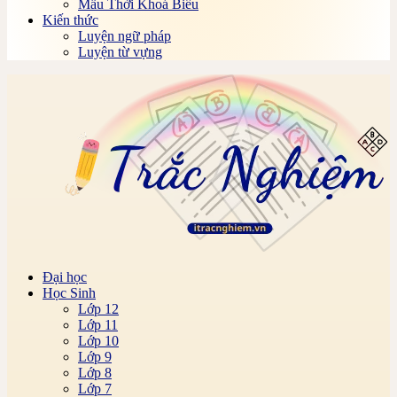
Mẫu Thời Khoá Biểu
Bài tập, đề thi trắc nghiệm Tin học đại cương
Kiến thức
Online
Luyện ngữ pháp
Bài tập, đề thi trắc nghiệm Tổ chức và quản lý y tế
Luyện từ vựng
Online
Bài tập, đề thi trắc nghiệm Toán cao cấp A1 Online
Bài tập, đề thi trắc nghiệm Toán cao cấp A2 Online
Bài tập, đề thi trắc nghiệm Toán cao cấp C1 Online
Bài tập, đề thi trắc nghiệm Toán cao cấp C2 Online
Bài tập, đề thi trắc nghiệm Toán kinh tế Online
Bài tập, đề thi trắc nghiệm Toán rời rạc Online
Bài tập, đề thi trắc nghiệm Toán tài chính Online
Bài tập, đề thi trắc nghiệm Tổng quát viễn thông
Online
Bài tập, đề thi trắc nghiệm Triết học Mác Lênin
Online
Bài tập, đề thi trắc nghiệm Truyền số liệu Online
1000 + Bài tập, đề thi trắc nghiệm Tư tưởng Hồ Chí
Đại học
Minh Online Có Đáp Án
Học Sinh
Bài tập, đề thi Trắc Nghiệm Vật liệu cơ khí Online
Lớp 12
Bài tập, đề thi trắc nghiệm Vật liệu kỹ thuật Online
Lớp 11
Bài tập, đề thi trắc nghiệm Vật liệu điện Online
Lớp 10
Bài tập, đề thi trắc nghiệm Vật lý đại cương Online
Lớp 9
Bài tập, đề thi trắc nghiệm Vi sinh thực phẩm
Lớp 8
Online
Lớp 7
Bài tập, đề thi trắc nghiệm Vi sinh vật Online