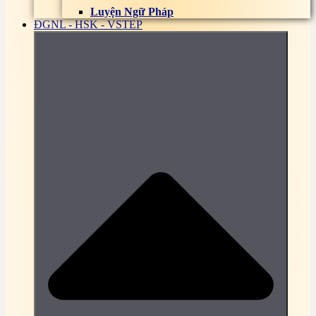
Bài tập, đề thi trắc nghiệm Điều dưỡng cơ bản
Luyện Ngữ Pháp
Bài tập, đề thi trắc nghiệm Định giá tài sản Online
ĐGNL - HSK - VSTEP
Bài tập, đề thi trắc nghiệm Đo lường điện và thiết bị
đo Online
Quản trị nhân lực
Trắc nghiệm Kiến trúc máy tính
Trắc nghiệm Kỹ thuật vi xử lý
Trắc nghiệm Luật kinh doanh
Trắc nghiệm Luật kinh tế
Trắc Nghiệm Nhập môn Internet và E-learning
Trắc Nghiệm Quản Trị mạng
Trắc nghiệm Quản trị nhân lực
Trắc nghiệm quảng quý nguồn lực
Trắc Nghiệm Tâm lý học lứa tuổi và tâm lý học sư
phạm
Trắc nghiệm Tin học nghề phổ thông
Trắc Nghiệm Đường lối cách mạng của Đảng Cộng
sản Việt Nam