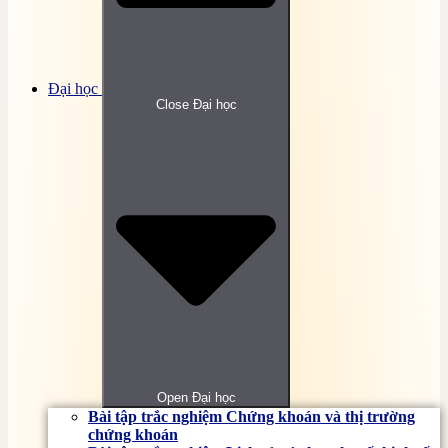
Đại học
Close Đại học
Open Đại học
Bài tập trắc nghiệm Chứng khoán và thị trường
chứng khoán