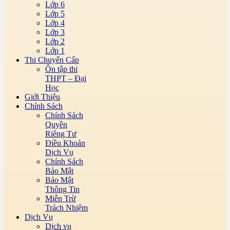
Lớp 6
Bài tập, đề thi trắc nghiệm Vi sinh đại cương Online
Lớp 5
Bài tập, đề thi trắc nghiệm Vi xử lý Online
Lớp 4
Bài tập, đề thi trắc nghiệm Xác suất thống kê
Lớp 3
Online
Lớp 2
Bài tập, đề thi trắc nghiệm Y học cổ truyền Online
Lớp 1
Bài tập, đề thi trắc nghiệm Y sinh học di truyền
Thi Chuyển Cấp
Online
Ôn tập thi
Bài tập, đề thi trắc nghiệm Đại cương y học lao
THPT – Đại
động Online
Học
Bài tập, đề thi trắc nghiệm Đại số tuyến tính Online
Giới Thiệu
Bài tập, đề thi trắc nghiệm Đấu thầu Online
Chính Sách
Bài tập, đề thi trắc nghiệm Địa lý du lịch Việt Nam
Chính Sách
Online
Quyền
Bài tập, đề thi trắc nghiệm Địa lý kinh tế Online
Riêng Tư
Bài tập, đề thi trắc nghiệm Điều dưỡng cơ bản
Điều Khoản
Bài tập, đề thi trắc nghiệm Định giá tài sản Online
Dịch Vụ
Bài tập, đề thi trắc nghiệm Đo lường điện và thiết bị
Chính Sách
đo Online
Bảo Mật
Quản trị nhân lực
Bảo Mật
Trắc nghiệm Kiến trúc máy tính
Thông Tin
Trắc nghiệm Kỹ thuật vi xử lý
Miễn Trừ
Trắc nghiệm Luật kinh doanh
Trách Nhiệm
Trắc nghiệm Luật kinh tế
Dịch Vụ
Trắc Nghiệm Nhập môn Internet và E-learning
Dịch vụ