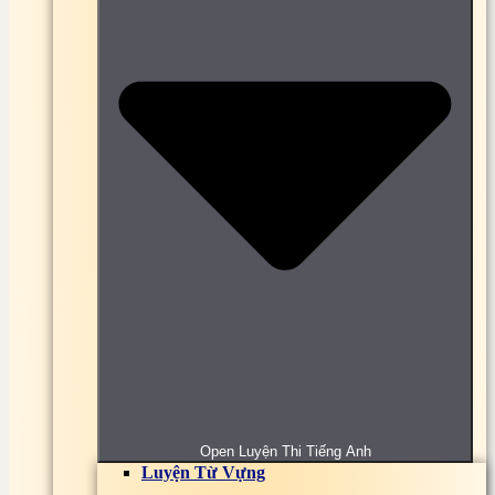
Online
Bài tập, đề thi trắc nghiệm Truyền số liệu Online
1000 + Bài tập, đề thi trắc nghiệm Tư tưởng Hồ Chí
Minh Online Có Đáp Án
Bài tập, đề thi Trắc Nghiệm Vật liệu cơ khí Online
Bài tập, đề thi trắc nghiệm Vật liệu kỹ thuật Online
Bài tập, đề thi trắc nghiệm Vật liệu điện Online
Bài tập, đề thi trắc nghiệm Vật lý đại cương Online
Bài tập, đề thi trắc nghiệm Vi sinh thực phẩm
Online
Bài tập, đề thi trắc nghiệm Vi sinh vật Online
Bài tập, đề thi trắc nghiệm Vi sinh đại cương Online
Bài tập, đề thi trắc nghiệm Vi xử lý Online
Bài tập, đề thi trắc nghiệm Xác suất thống kê
Online
Bài tập, đề thi trắc nghiệm Y học cổ truyền Online
Bài tập, đề thi trắc nghiệm Y sinh học di truyền
Online
Bài tập, đề thi trắc nghiệm Đại cương y học lao
động Online
Bài tập, đề thi trắc nghiệm Đại số tuyến tính Online
Bài tập, đề thi trắc nghiệm Đấu thầu Online
Bài tập, đề thi trắc nghiệm Địa lý du lịch Việt Nam
Open Luyện Thi Tiếng Anh
Online
Luyện Từ Vựng
Bài tập, đề thi trắc nghiệm Địa lý kinh tế Online