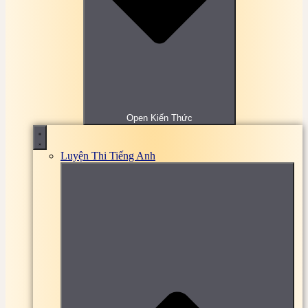
Bài tập, đề thi trắc nghiệm Quản trị xuất nhập
khẩu Online
Bài tập, đề thi trắc nghiệm Răng – Hàm – Mặt
Online
Bài tập, đề thi trắc nghiệm Sinh học đại cương
Online
Bài tập, đề thi trắc nghiệm Sinh lý học Online
Bài tập, đề thi trắc nghiệm SPSS Online
Bài tập, đề thi trắc nghiệm Tai – Mũi – Họng Online
Bài tập, đề thi trắc nghiệm Tài chính công Online
Open Kiến Thức
Bài tập, đề thi trắc nghiệm Tài chính doanh nghiệp
Online
Bài tập, đề thi trắc nghiệm Tài chính ngân hàng
Luyện Thi Tiếng Anh
Online
Bài tập, đề thi trắc Nghiệm Tài chính quốc tế
Online
Bài tập, đề thi trắc nghiệm Tài chính tiền tệ Online
Bài tập, đề thi trắc nghiệm Tâm lý học Online
Bài tập, đề thi trắc nghiệm Tâm lý y đức Online
Bài tập, đề thi trắc nghiệm Thanh toán quốc tế
Online
Bài tập, đề thi trắc nghiệm Thị trường tài chính
Online
Bài tập, đề thi trắc nghiệm Thiên văn học Online
Bài tập, đề thi trắc nghiệm Thiết kế cầu đường hầm