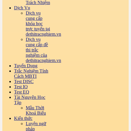
Trách Nhiệm
Dịch Vụ
Dịch vụ
cung cấp
khóa học
trực tuyến tại
dethitracnghiem.vn
Dịch vụ
cung cấp đề
thi trắc
nghiệm của
dethitracnghiem.vn
Tuyển Dụng
Trắc Nghiệm Tính
Cách MBTI
Test DISC
Test IQ
Test EQ
Tài Nguyên Học
Tập
Mẫu Thời
Khoá Biểu
Kiến thức
Luyện ngữ
pháp