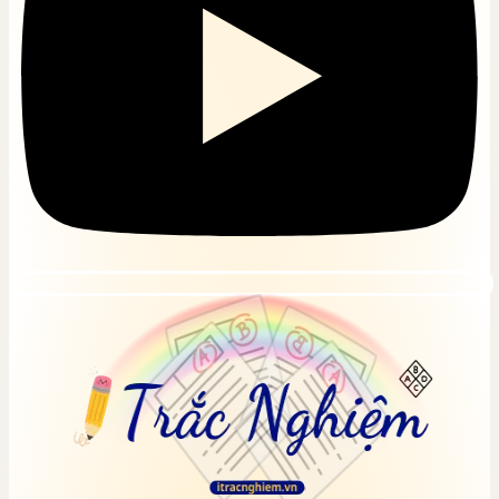
Online
Bài tập, đề thi trắc nghiệm Kinh tế quốc tế Online
Bài tập, đề thi trắc nghiệm Kinh tế vi mô Online
Bài tập, đề thi trắc nghiệm Kinh tế vĩ mô Online
Bài tập, đề thi trắc nghiệm Kỹ năng lãnh đạo
Online
Bài tập, đề thi trắc nghiệm Ký sinh trùng Online
Bài tập, đề thi trắc nghiệm Kỹ thuật an toàn lao
động
Bài tập, đề thi trắc nghiệm Kỹ thuật cảm biến
Online
Bài tập, đề thi trắc nghiệm Kỹ thuật lạnh Online
Bài tập, đề thi trắc nghiệm Kỹ thuật mạch điện tử
Online
Bài tập, đề thi trắc nghiệm Kỹ thuật môi trường
Online
Bài tập, đề thi trắc nghiệm Kỹ thuật nhiệt Online
Bài tập, đề thi trắc nghiệm Kỹ thuật thực phẩm
Online
Bài tập, đề thi trắc nghiệm Kỹ thuật điện Online
Bài tập, đề thi trắc nghiệm Lập trình Java Online
Bài tập, đề thi trắc nghiệm Lịch sử kinh tế quốc
dân
Bài tập, đề thi trắc nghiệm Lịch sử văn minh thế
giới