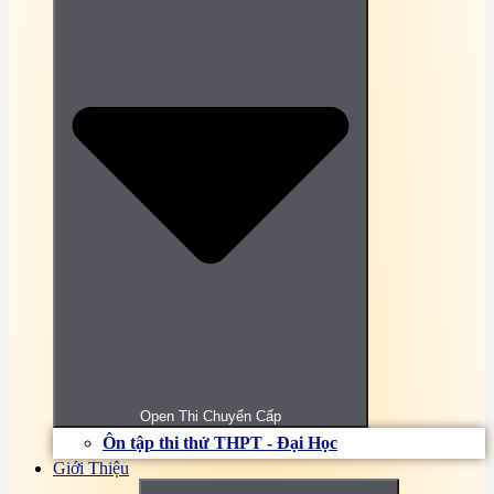
doanh
Bài tập, đề thi trắc nghiệm Hành vi tổ chức Online
Bài tập, đề thi trắc nghiệm Hệ điều hành Linux
Online
Bài tập, đề thi trắc nghiệm Hệ điều hành Windows
Online
Bài tập, đề thi trắc nghiệm Hóa lí dược Online
Bài tập, đề thi trắc nghiệm Hóa phân tích Online
Bài tập, đề thi trắc nghiệm Hóa sinh Online
Bài tập, đề thi trắc nghiệm Hóa đại cương Online
Bài tập, đề thi trắc nghiệm Huyết học – Truyền
máu Online
Bài tập, đề thi trắc nghiệm Kế toán công Online
Bài tập, đề thi trắc nghiệm Kế toán doanh nghiệp
Online
Bài tập, đề thi trắc nghiệm Kế toán hành chính sự
nghiệp
Bài tập, đề thi trắc nghiệm Kế toán máy Online
Bài tập, đề thi trắc nghiệm Kế toán quản trị Online
Bài tập, đề thi trắc nghiệm Kế toán quốc tế Online
Bài tập, đề thi trắc nghiệm Kế toán tài chính Online
Open Thi Chuyển Cấp
Bài tập, đề thi trắc nghiệm Kế toán thuế Online
Ôn tập thi thử THPT - Đại Học
Bài tập, đề thi trắc nghiệm Khoa học quản lý
Online
Giới Thiệu
Bài tập, đề thi trắc nghiệm Kiểm toán căn bản