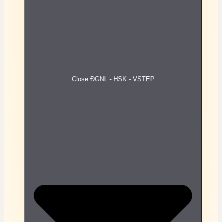
Close ĐGNL - HSK - VSTEP