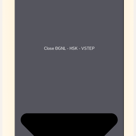
Close ĐGNL - HSK - VSTEP