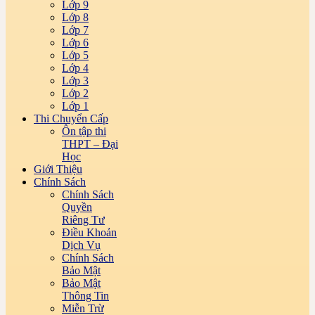
Lớp 9
Lớp 8
Lớp 7
Lớp 6
Lớp 5
Lớp 4
Lớp 3
Lớp 2
Lớp 1
Thi Chuyển Cấp
Ôn tập thi
THPT – Đại
Học
Giới Thiệu
Chính Sách
Chính Sách
Quyền
Riêng Tư
Điều Khoản
Dịch Vụ
Chính Sách
Bảo Mật
Bảo Mật
Thông Tin
Miễn Trừ