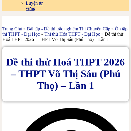
Luyện từ
vựng
Trang Chủ
»
Bài tập - Đề thi trắc nghiệm Thi Chuyển Cấp
»
Ôn tập
thi THPT - Đại Học
»
Thi thử Hóa THPT - Đại Học
»
Đề thi thử
Hoá THPT 2026 – THPT Võ Thị Sáu (Phú Thọ) – Lần 1
Đề thi thử Hoá THPT 2026
– THPT Võ Thị Sáu (Phú
Thọ) – Lần 1