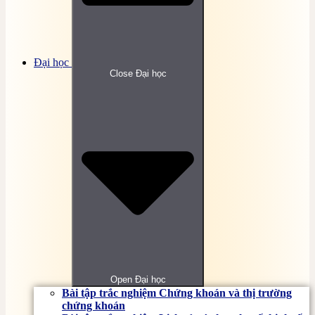
Đại học
Close Đại học
Open Đại học
Bài tập trắc nghiệm Chứng khoán và thị trường
chứng khoán