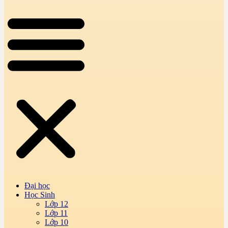
Đại học
Học Sinh
Lớp 12
Lớp 11
Lớp 10