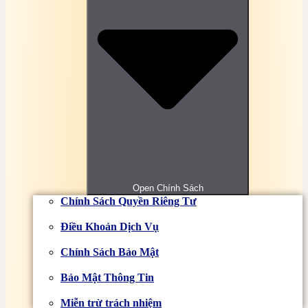
Online
Bài tập, đề thi trắc nghiệm Kỹ thuật nhiệt Online
Bài tập, đề thi trắc nghiệm Kỹ thuật thực phẩm
Online
Bài tập, đề thi trắc nghiệm Kỹ thuật điện Online
Bài tập, đề thi trắc nghiệm Lập trình Java Online
Bài tập, đề thi trắc nghiệm Lịch sử kinh tế quốc
dân
Bài tập, đề thi trắc nghiệm Lịch sử văn minh thế
giới
Bài tập, đề thi trắc nghiệm Lịch sử Đảng Online Có
đáp án
Bài tập, đề thi trắc nghiệm Linh kiện điện tử Online
Bài tập, đề thi trắc nghiệm Logic học Online
Bài tập, đề thi trắc nghiệm Luật an sinh xã hội
Open Chính Sách
Online
Chính Sách Quyền Riêng Tư
Bài tập, đề thi trắc nghiệm Luật bảo hiểm Online
Bài tập, đề thi trắc nghiệm Luật cạnh tranh Online
Điều Khoản Dịch Vụ
Bài tập, đề thi trắc nghiệm Luật dân sự Online
Bài tập, đề thi trắc nghiệm Luật doanh nghiệp
Chính Sách Bảo Mật
Online
Bài tập, đề thi trắc nghiệm Luật du lịch Online
Bảo Mật Thông Tin
Bài tập, đề thi trắc nghiệm Luật giáo dục Online
Bài tập, đề thi trắc nghiệm Luật hành chính Online
Miễn trừ trách nhiệm
Bài tập, đề thi trắc nghiệm Luật hiến pháp Online