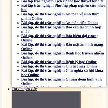
Bài tập trắc nghiệm Lịch sử các học thuyết kinh tế
Bài tập trắc nghiệm Phương pháp nghiên cứu khoa
học
Bài tập, đề thi trắc nghiệm An toàn vệ sinh thực
phẩm Online
Bài tập, đề thi trắc nghiệm An toàn điện Online
Bài tập, đề thi trắc nghiệm Báo cáo tài chính hợp
nhất
Bài tập, đề thi trắc nghiệm Bảo hiểm đại cương
Online
Bài tập, đề thi trắc nghiệm Bảo mật an ninh mạng
Online
Bài tập, đề thi trắc nghiệm Bệnh học truyền nhiễm
Online
Bài tập, đề thi trắc nghiệm Bệnh lý học Online
Bài tập, đề thi trắc nghiệm Chi tiết máy Online
Bài tập, đề thi trắc nghiệm Chủ nghĩa xã hội khoa
học Online
Bài tập, đề thi trắc nghiệm Chuẩn đoán hình ảnh
Online
Bài tập, đề thi trắc nghiệm Chứng chỉ hành nghề
Thi Chuyển Cấp
xây dựng
Bài tập, đề thi trắc nghiệm Cơ học đất Online
Bài tập, đề thi trắc nghiệm Cơ sở văn hóa Việt Nam
Online