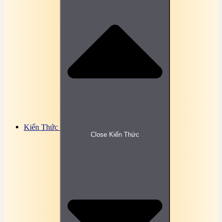
Bài tập, đề thi trắc Nghiệm Quản lý dự án đầu tư
Bài tập, đề thi trắc nghiệm Quản lý thuế Online
Bài tập, đề thi trắc nghiệm Quản trị chất lượng
Online
Bài tập, đề thi trắc nghiệm Quản trị chiến lược
Online
Bài tập, đề thi trắc nghiệm Quản trị cơ sở dữ liệu
Bài tập, đề thi trắc nghiệm Quản trị dịch vụ Online
Bài tập, đề thi trắc nghiệm Quản trị dự án Online
Bài tập, đề thi trắc nghiệm Quản trị học Online
Bài tập, đề thi trắc nghiệm Quản trị kinh doanh
quốc tế
Bài tập, đề thi trắc nghiệm Quản trị logistics Online
Bài tập, đề thi trắc nghiệm Quản trị mạng Online
Bài tập, đề thi trắc nghiệm Quản trị marketing
Kiến Thức
Online
Close Kiến Thức
Bài tập, đề thi trắc nghiệm Quản trị nguồn nhân
lực
Bài tập, đề thi trắc nghiệm Quản trị sản xuất Online
Bài tập, đề thi trắc nghiệm Quản trị tài chính
Online
Bài tập, đề thi trắc nghiệm Quản trị thương mại
Online
Bài tập, đề thi trắc nghiệm Quản trị văn phòng
Online