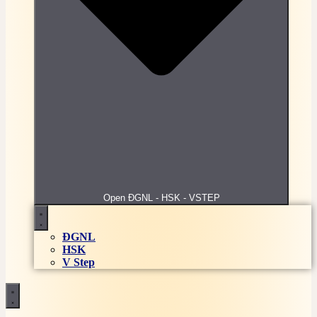
Bài tập trắc nghiệm Chứng khoán và thị trường
chứng khoán
Bài tập trắc nghiệm Lịch sử các học thuyết kinh tế
Open ĐGNL - HSK - VSTEP
Bài tập trắc nghiệm Phương pháp nghiên cứu khoa
học
Bài tập, đề thi trắc nghiệm An toàn vệ sinh thực
ĐGNL
phẩm Online
HSK
Bài tập, đề thi trắc nghiệm An toàn điện Online
V Step
Bài tập, đề thi trắc nghiệm Báo cáo tài chính hợp
nhất
Bài tập, đề thi trắc nghiệm Bảo hiểm đại cương
Online
Bài tập, đề thi trắc nghiệm Bảo mật an ninh mạng