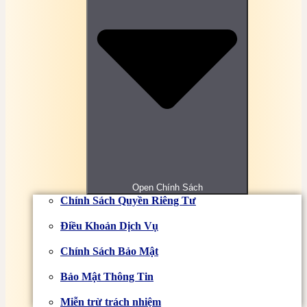
Online
Bài tập, đề thi trắc nghiệm Kỹ thuật nhiệt Online
Bài tập, đề thi trắc nghiệm Kỹ thuật thực phẩm
Online
Bài tập, đề thi trắc nghiệm Kỹ thuật điện Online
Bài tập, đề thi trắc nghiệm Lập trình Java Online
Bài tập, đề thi trắc nghiệm Lịch sử kinh tế quốc
dân
Bài tập, đề thi trắc nghiệm Lịch sử văn minh thế
giới
Bài tập, đề thi trắc nghiệm Lịch sử Đảng Online Có
đáp án
Bài tập, đề thi trắc nghiệm Linh kiện điện tử Online
Bài tập, đề thi trắc nghiệm Logic học Online
Bài tập, đề thi trắc nghiệm Luật an sinh xã hội
Open Chính Sách
Online
Chính Sách Quyền Riêng Tư
Bài tập, đề thi trắc nghiệm Luật bảo hiểm Online
Bài tập, đề thi trắc nghiệm Luật cạnh tranh Online
Điều Khoản Dịch Vụ
Bài tập, đề thi trắc nghiệm Luật dân sự Online
Bài tập, đề thi trắc nghiệm Luật doanh nghiệp
Chính Sách Bảo Mật
Online
Bài tập, đề thi trắc nghiệm Luật du lịch Online
Bảo Mật Thông Tin
Bài tập, đề thi trắc nghiệm Luật giáo dục Online
Bài tập, đề thi trắc nghiệm Luật hành chính Online
Miễn trừ trách nhiệm
Bài tập, đề thi trắc nghiệm Luật hiến pháp Online