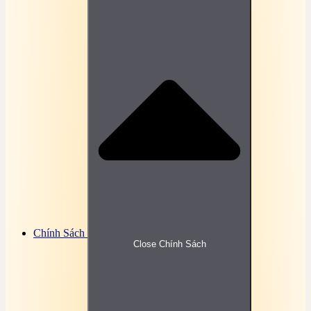
Online
Bài tập, đề thi trắc nghiệm Kiến trúc máy tính
Online
Bài tập, đề thi trắc nghiệm Kinh tế chính trị Online
Bài tập, đề thi trắc nghiệm Kinh tế học đại cương
Online
Bài tập, đề thi trắc nghiệm Kinh tế lượng Online
Bài tập, đề thi trắc nghiệm Kinh tế môi trường
Online
Bài tập, đề thi trắc nghiệm Kinh tế phát triển
Online
Bài tập, đề thi trắc nghiệm Kinh tế quốc tế Online
Bài tập, đề thi trắc nghiệm Kinh tế vi mô Online
Bài tập, đề thi trắc nghiệm Kinh tế vĩ mô Online
Bài tập, đề thi trắc nghiệm Kỹ năng lãnh đạo
Online
Bài tập, đề thi trắc nghiệm Ký sinh trùng Online
Bài tập, đề thi trắc nghiệm Kỹ thuật an toàn lao
động
Chính Sách
Bài tập, đề thi trắc nghiệm Kỹ thuật cảm biến
Close Chính Sách
Online
Bài tập, đề thi trắc nghiệm Kỹ thuật lạnh Online
Bài tập, đề thi trắc nghiệm Kỹ thuật mạch điện tử
Online
Bài tập, đề thi trắc nghiệm Kỹ thuật môi trường