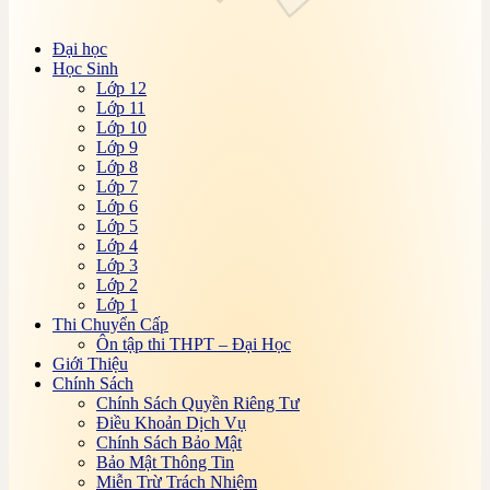
Bài tập, đề thi trắc nghiệm Lịch sử Đảng Online Có
đáp án
Bài tập, đề thi trắc nghiệm Linh kiện điện tử Online
Đại học
Bài tập, đề thi trắc nghiệm Logic học Online
Học Sinh
Bài tập, đề thi trắc nghiệm Luật an sinh xã hội
Lớp 12
Online
Lớp 11
Bài tập, đề thi trắc nghiệm Luật bảo hiểm Online
Lớp 10
Bài tập, đề thi trắc nghiệm Luật cạnh tranh Online
Lớp 9
Bài tập, đề thi trắc nghiệm Luật dân sự Online
Lớp 8
Bài tập, đề thi trắc nghiệm Luật doanh nghiệp
Lớp 7
Online
Lớp 6
Bài tập, đề thi trắc nghiệm Luật du lịch Online
Lớp 5
Bài tập, đề thi trắc nghiệm Luật giáo dục Online
Lớp 4
Bài tập, đề thi trắc nghiệm Luật hành chính Online
Lớp 3
Bài tập, đề thi trắc nghiệm Luật hiến pháp Online
Lớp 2
Bài tập, đề thi trắc nghiệm Luật hình sự Online
Lớp 1
Bài tập, đề thi trắc Nghiệm Luật hôn nhân và gia
Thi Chuyển Cấp
đình
Ôn tập thi THPT – Đại Học
Bài tập, đề thi trắc nghiệm Luật kinh doanh Online
Giới Thiệu
Bài tập, đề thi trắc nghiệm Luật kinh tế Online
Chính Sách
Bài tập, đề thi trắc nghiệm Luật lao động Online
Chính Sách Quyền Riêng Tư
Bài tập, đề thi trắc nghiệm Luật môi trường Online
Điều Khoản Dịch Vụ
Bài tập, đề thi trắc nghiệm Luật ngân hàng Online
Chính Sách Bảo Mật
Bài tập, đề thi trắc nghiệm Luật so sánh Online
Bảo Mật Thông Tin
Bài tập, đề thi trắc nghiệm Luật tài chính Online
Miễn Trừ Trách Nhiệm