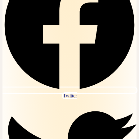
Bài tập, đề thi trắc nghiệm Dịch tễ học Online
Bài tập, đề thi trắc nghiệm Dinh dưỡng học Online
Bài tập, đề thi trắc nghiệm Dược lý Online
Bài tập, đề thi trắc nghiệm Gây mê hồi sức Online
Bài tập, đề thi trắc nghiệm Giải phẫu bệnh Online
Bài tập, đề thi trắc nghiệm Giải phẫu đại cương
Online
Bài tập, đề thi trắc nghiệm Giáo dục học đại cương
Online
Bài tập, đề thi trắc nghiệm Giáo dục nghề nghiệp
Online
Bài tập, đề thi trắc nghiệm Giáo dục quốc phòng
Online
Bài tập, đề thi trắc nghiệm Giao tiếp trong kinh
doanh
Bài tập, đề thi trắc nghiệm Hành vi tổ chức Online
Bài tập, đề thi trắc nghiệm Hệ điều hành Linux
Twitter
Online
Bài tập, đề thi trắc nghiệm Hệ điều hành Windows
Online
Bài tập, đề thi trắc nghiệm Hóa lí dược Online
Bài tập, đề thi trắc nghiệm Hóa phân tích Online
Bài tập, đề thi trắc nghiệm Hóa sinh Online
Bài tập, đề thi trắc nghiệm Hóa đại cương Online