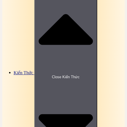
Bài tập, đề thi trắc Nghiệm Quản lý dự án đầu tư
Bài tập, đề thi trắc nghiệm Quản lý thuế Online
Bài tập, đề thi trắc nghiệm Quản trị chất lượng
Online
Bài tập, đề thi trắc nghiệm Quản trị chiến lược
Online
Bài tập, đề thi trắc nghiệm Quản trị cơ sở dữ liệu
Bài tập, đề thi trắc nghiệm Quản trị dịch vụ Online
Bài tập, đề thi trắc nghiệm Quản trị dự án Online
Bài tập, đề thi trắc nghiệm Quản trị học Online
Bài tập, đề thi trắc nghiệm Quản trị kinh doanh
quốc tế
Bài tập, đề thi trắc nghiệm Quản trị logistics Online
Bài tập, đề thi trắc nghiệm Quản trị mạng Online
Bài tập, đề thi trắc nghiệm Quản trị marketing
Kiến Thức
Online
Close Kiến Thức
Bài tập, đề thi trắc nghiệm Quản trị nguồn nhân
lực
Bài tập, đề thi trắc nghiệm Quản trị sản xuất Online
Bài tập, đề thi trắc nghiệm Quản trị tài chính
Online
Bài tập, đề thi trắc nghiệm Quản trị thương mại
Online
Bài tập, đề thi trắc nghiệm Quản trị văn phòng
Online