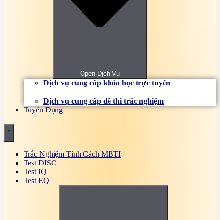
Bài tập, đề thi trắc nghiệm Nghiệp vụ ngân hàng
Online
Bài tập, đề thi trắc nghiệm Nghiệp vụ ngoại thương
Online
Bài tập, đề thi trắc nghiệm Nguyên lý hệ điều hành
Online
Bài tập, đề thi trắc nghiệm Nguyên lý kế toán
Online
Open Dịch Vụ
Bài tập, đề thi trắc nghiệm Nhi khoa Online
Dịch vụ cung cấp khóa học trực tuyến
Bài tập, đề thi trắc nghiệm Nội khoa cơ sở Online
Bài tập, đề thi trắc nghiệm Nội ngoại cơ sở Online
Dịch vụ cung cấp đề thi trắc nghiệm
Bài tập, đề thi trắc nghiệm Phân tích báo cáo tài
Tuyển Dụng
chính
Bài tập, đề thi trắc nghiệm Phân tích kinh doanh
Online
Bài tập, đề thi trắc nghiệm Pháp luật kinh tế Online
Bài tập, đề thi trắc nghiệm Pháp luật trong xây
Trắc Nghiệm Tính Cách MBTI
dựng
Test DISC
Bài tập, đề thi trắc nghiệm Pháp luật đại cương
Test IQ
Online có đáp án
Test EQ
Bài tập, đề thi trắc nghiệm Quan hệ công chúng
(PR)
Bài tập, đề thi trắc nghiệm Quản lý bán hàng
Online