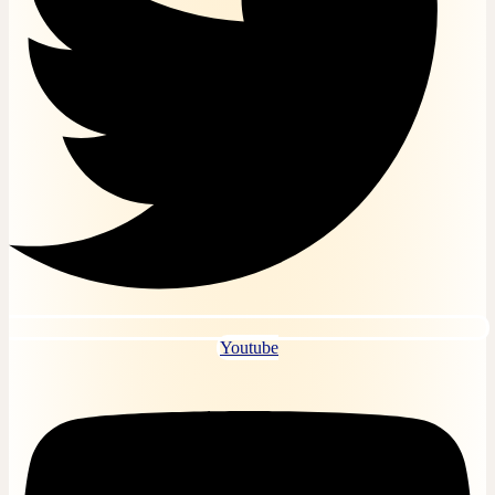
Bài tập, đề thi trắc nghiệm Huyết học – Truyền
máu Online
Bài tập, đề thi trắc nghiệm Kế toán công Online
Bài tập, đề thi trắc nghiệm Kế toán doanh nghiệp
Online
Bài tập, đề thi trắc nghiệm Kế toán hành chính sự
nghiệp
Bài tập, đề thi trắc nghiệm Kế toán máy Online
Bài tập, đề thi trắc nghiệm Kế toán quản trị Online
Bài tập, đề thi trắc nghiệm Kế toán quốc tế Online
Bài tập, đề thi trắc nghiệm Kế toán tài chính Online
Bài tập, đề thi trắc nghiệm Kế toán thuế Online
Bài tập, đề thi trắc nghiệm Khoa học quản lý
Online
Bài tập, đề thi trắc nghiệm Kiểm toán căn bản
Online
Bài tập, đề thi trắc nghiệm Kiến trúc máy tính
Online
Youtube
Bài tập, đề thi trắc nghiệm Kinh tế chính trị Online
Bài tập, đề thi trắc nghiệm Kinh tế học đại cương
Online
Bài tập, đề thi trắc nghiệm Kinh tế lượng Online
Bài tập, đề thi trắc nghiệm Kinh tế môi trường
Online
Bài tập, đề thi trắc nghiệm Kinh tế phát triển