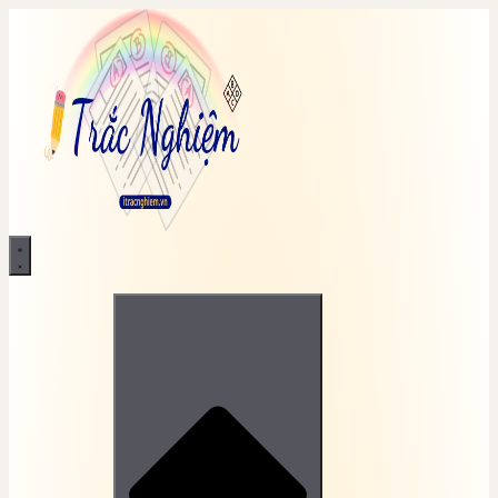
Chuyển
đến
nội
dung