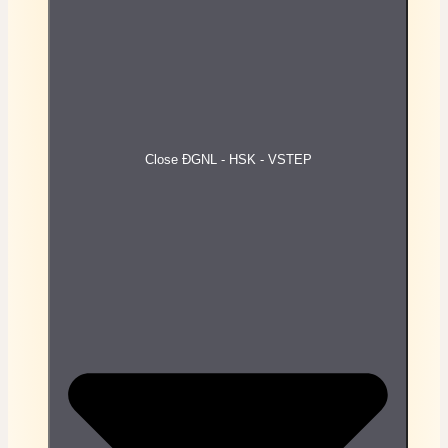
Close ĐGNL - HSK - VSTEP