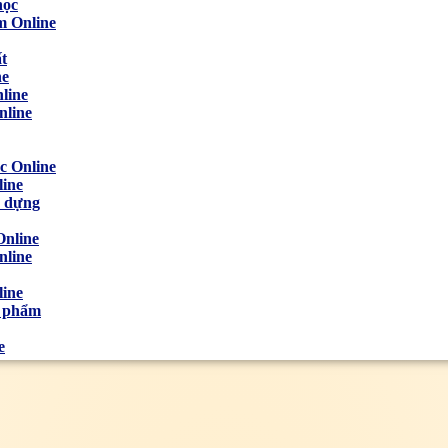
học
ẩm Online
ất
ne
line
nline
ọc Online
line
y dựng
Online
nline
line
c phẩm
e