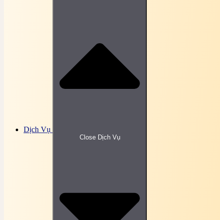
Bài tập, đề thi trắc nghiệm Quản trị logistics Online
Bài tập, đề thi trắc nghiệm Quản trị mạng Online
Bài tập, đề thi trắc nghiệm Quản trị marketing Onlin
Bài tập, đề thi trắc nghiệm Quản trị nguồn nhân lực
Bài tập, đề thi trắc nghiệm Quản trị sản xuất Online
Bài tập, đề thi trắc nghiệm Quản trị tài chính Online
Bài tập, đề thi trắc nghiệm Quản trị thương mại Onl
Bài tập, đề thi trắc nghiệm Quản trị văn phòng Onli
Bài tập, đề thi trắc nghiệm Quản trị xuất nhập khẩu
Bài tập, đề thi trắc nghiệm Răng – Hàm – Mặt Onlin
Bài tập, đề thi trắc nghiệm Sinh học đại cương Onlin
Bài tập, đề thi trắc nghiệm Sinh lý học Online
Bài tập, đề thi trắc nghiệm SPSS Online
Bài tập, đề thi trắc nghiệm Tai – Mũi – Họng Online
Dịch Vụ
Bài tập, đề thi trắc nghiệm Tài chính công Online
Close Dịch Vụ
Bài tập, đề thi trắc nghiệm Tài chính doanh nghiệp 
Bài tập, đề thi trắc nghiệm Tài chính ngân hàng Onl
Bài tập, đề thi trắc Nghiệm Tài chính quốc tế Online
Bài tập, đề thi trắc nghiệm Tài chính tiền tệ Online
Bài tập, đề thi trắc nghiệm Tâm lý học Online
Bài tập, đề thi trắc nghiệm Tâm lý y đức Online
Bài tập, đề thi trắc nghiệm Thanh toán quốc tế Onlin
Bài tập, đề thi trắc nghiệm Thị trường tài chính Onli
Bài tập, đề thi trắc nghiệm Thiên văn học Online
Bài tập, đề thi trắc nghiệm Thiết kế cầu đường hầm 