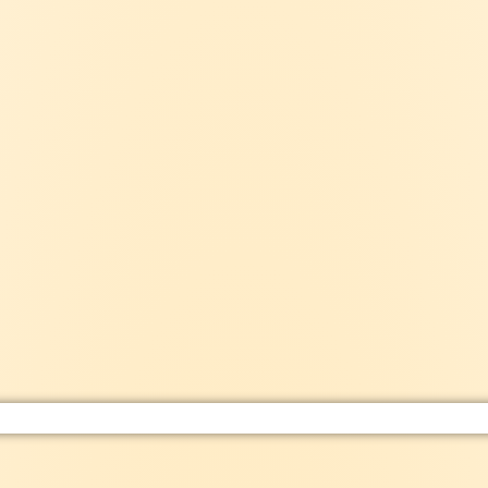
line
e
g
line
ine
ne
đáp án
e