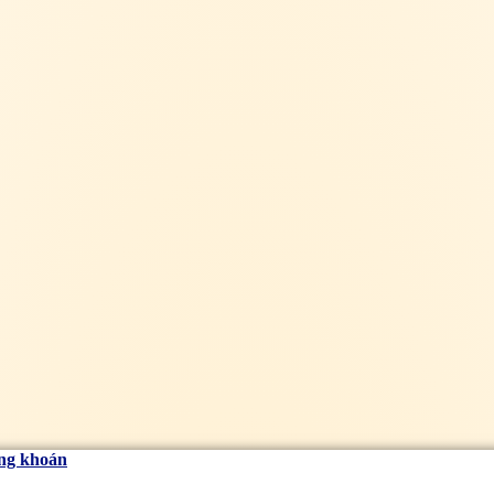
ứng khoán