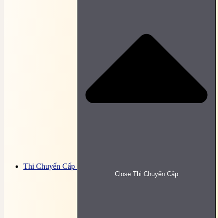
Bài tập, đề thi trắc nghiệm Giải phẫu bệnh Online
Bài tập, đề thi trắc nghiệm Giải phẫu đại cương Onli
Bài tập, đề thi trắc nghiệm Giáo dục học đại cương O
Bài tập, đề thi trắc nghiệm Giáo dục nghề nghiệp On
Bài tập, đề thi trắc nghiệm Giáo dục quốc phòng Onl
Bài tập, đề thi trắc nghiệm Giao tiếp trong kinh doa
Bài tập, đề thi trắc nghiệm Hành vi tổ chức Online
Bài tập, đề thi trắc nghiệm Hệ điều hành Linux Onli
Bài tập, đề thi trắc nghiệm Hệ điều hành Windows O
Bài tập, đề thi trắc nghiệm Hóa lí dược Online
Bài tập, đề thi trắc nghiệm Hóa phân tích Online
Bài tập, đề thi trắc nghiệm Hóa sinh Online
Bài tập, đề thi trắc nghiệm Hóa đại cương Online
Bài tập, đề thi trắc nghiệm Huyết học – Truyền máu 
Bài tập, đề thi trắc nghiệm Kế toán công Online
Bài tập, đề thi trắc nghiệm Kế toán doanh nghiệp On
Bài tập, đề thi trắc nghiệm Kế toán hành chính sự n
Bài tập, đề thi trắc nghiệm Kế toán máy Online
Bài tập, đề thi trắc nghiệm Kế toán quản trị Online
Thi Chuyển Cấp
Bài tập, đề thi trắc nghiệm Kế toán quốc tế Online
Close Thi Chuyển Cấp
Bài tập, đề thi trắc nghiệm Kế toán tài chính Online
Bài tập, đề thi trắc nghiệm Kế toán thuế Online
Bài tập, đề thi trắc nghiệm Khoa học quản lý Online
Bài tập, đề thi trắc nghiệm Kiểm toán căn bản Onlin
Bài tập, đề thi trắc nghiệm Kiến trúc máy tính Onlin