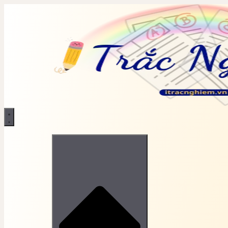
Chuyển
đến
nội
dung