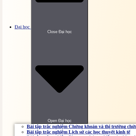
Đại học
Close Đại học
Open Đại học
Bài tập trắc nghiệm Chứng khoán và thị trường ch
Bài tập trắc nghiệm Lịch sử các học thuyết kinh tế