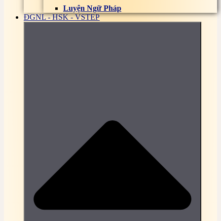
Bài tập, đề thi trắc nghiệm Điều dưỡng cơ bản
Luyện Ngữ Pháp
Bài tập, đề thi trắc nghiệm Định giá tài sản Online
ĐGNL - HSK - VSTEP
Bài tập, đề thi trắc nghiệm Đo lường điện và thiết bị
đo Online
Quản trị nhân lực
Trắc nghiệm Kiến trúc máy tính
Trắc nghiệm Kỹ thuật vi xử lý
Trắc nghiệm Luật kinh doanh
Trắc nghiệm Luật kinh tế
Trắc Nghiệm Nhập môn Internet và E-learning
Trắc Nghiệm Quản Trị mạng
Trắc nghiệm Quản trị nhân lực
Trắc nghiệm quảng quý nguồn lực
Trắc Nghiệm Tâm lý học lứa tuổi và tâm lý học sư
phạm
Trắc nghiệm Tin học nghề phổ thông
Trắc Nghiệm Đường lối cách mạng của Đảng Cộng
sản Việt Nam