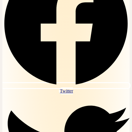
Bài tập, đề thi trắc nghiệm Dịch tễ học Online
Bài tập, đề thi trắc nghiệm Dinh dưỡng học Online
Bài tập, đề thi trắc nghiệm Dược lý Online
Bài tập, đề thi trắc nghiệm Gây mê hồi sức Online
Bài tập, đề thi trắc nghiệm Giải phẫu bệnh Online
Bài tập, đề thi trắc nghiệm Giải phẫu đại cương
Online
Bài tập, đề thi trắc nghiệm Giáo dục học đại cương
Online
Bài tập, đề thi trắc nghiệm Giáo dục nghề nghiệp
Online
Bài tập, đề thi trắc nghiệm Giáo dục quốc phòng
Online
Bài tập, đề thi trắc nghiệm Giao tiếp trong kinh
doanh
Bài tập, đề thi trắc nghiệm Hành vi tổ chức Online
Bài tập, đề thi trắc nghiệm Hệ điều hành Linux
Twitter
Online
Bài tập, đề thi trắc nghiệm Hệ điều hành Windows
Online
Bài tập, đề thi trắc nghiệm Hóa lí dược Online
Bài tập, đề thi trắc nghiệm Hóa phân tích Online
Bài tập, đề thi trắc nghiệm Hóa sinh Online
Bài tập, đề thi trắc nghiệm Hóa đại cương Online