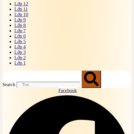
Lớp 12
Online
Lớp 11
Bài tập, đề thi trắc nghiệm Bệnh học truyền nhiễm
Lớp 10
Online
Lớp 9
Bài tập, đề thi trắc nghiệm Bệnh lý học Online
Lớp 8
Bài tập, đề thi trắc nghiệm Chi tiết máy Online
Lớp 7
Bài tập, đề thi trắc nghiệm Chủ nghĩa xã hội khoa
Lớp 6
học Online
Lớp 5
Bài tập, đề thi trắc nghiệm Chuẩn đoán hình ảnh
Lớp 4
Online
Lớp 3
Bài tập, đề thi trắc nghiệm Chứng chỉ hành nghề
Lớp 2
xây dựng
Lớp 1
Bài tập, đề thi trắc nghiệm Cơ học đất Online
Bài tập, đề thi trắc nghiệm Cơ sở văn hóa Việt Nam
Online
Bài tập, đề thi trắc nghiệm Công nghệ chế tạo máy
Search
Online
Facebook
Bài tập, đề thi trắc nghiệm Công nghệ hàn Online
Bài tập, đề thi trắc nghiệm Công nghệ phần mềm
Online
Bài tập, đề thi trắc nghiệm Công nghệ sản xuất
dược phẩm
Bài tập, đề thi trắc nghiệm Da liễu Online
Bài tập, đề thi trắc nghiệm Dẫn luận ngôn ngữ
Online
Bài tập, đề thi trắc nghiệm Dân số học Online