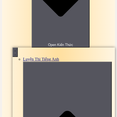
Bài tập, đề thi trắc nghiệm Quản trị xuất nhập
khẩu Online
Bài tập, đề thi trắc nghiệm Răng – Hàm – Mặt
Online
Bài tập, đề thi trắc nghiệm Sinh học đại cương
Online
Bài tập, đề thi trắc nghiệm Sinh lý học Online
Bài tập, đề thi trắc nghiệm SPSS Online
Bài tập, đề thi trắc nghiệm Tai – Mũi – Họng Online
Bài tập, đề thi trắc nghiệm Tài chính công Online
Open Kiến Thức
Bài tập, đề thi trắc nghiệm Tài chính doanh nghiệp
Online
Bài tập, đề thi trắc nghiệm Tài chính ngân hàng
Luyện Thi Tiếng Anh
Online
Bài tập, đề thi trắc Nghiệm Tài chính quốc tế
Online
Bài tập, đề thi trắc nghiệm Tài chính tiền tệ Online
Bài tập, đề thi trắc nghiệm Tâm lý học Online
Bài tập, đề thi trắc nghiệm Tâm lý y đức Online
Bài tập, đề thi trắc nghiệm Thanh toán quốc tế
Online
Bài tập, đề thi trắc nghiệm Thị trường tài chính
Online
Bài tập, đề thi trắc nghiệm Thiên văn học Online
Bài tập, đề thi trắc nghiệm Thiết kế cầu đường hầm