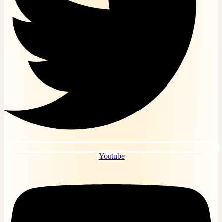
Bài tập, đề thi trắc nghiệm Huyết học – Truyền
máu Online
Bài tập, đề thi trắc nghiệm Kế toán công Online
Bài tập, đề thi trắc nghiệm Kế toán doanh nghiệp
Online
Bài tập, đề thi trắc nghiệm Kế toán hành chính sự
nghiệp
Bài tập, đề thi trắc nghiệm Kế toán máy Online
Bài tập, đề thi trắc nghiệm Kế toán quản trị Online
Bài tập, đề thi trắc nghiệm Kế toán quốc tế Online
Bài tập, đề thi trắc nghiệm Kế toán tài chính Online
Bài tập, đề thi trắc nghiệm Kế toán thuế Online
Bài tập, đề thi trắc nghiệm Khoa học quản lý
Online
Bài tập, đề thi trắc nghiệm Kiểm toán căn bản
Online
Bài tập, đề thi trắc nghiệm Kiến trúc máy tính
Online
Youtube
Bài tập, đề thi trắc nghiệm Kinh tế chính trị Online
Bài tập, đề thi trắc nghiệm Kinh tế học đại cương
Online
Bài tập, đề thi trắc nghiệm Kinh tế lượng Online
Bài tập, đề thi trắc nghiệm Kinh tế môi trường
Online
Bài tập, đề thi trắc nghiệm Kinh tế phát triển