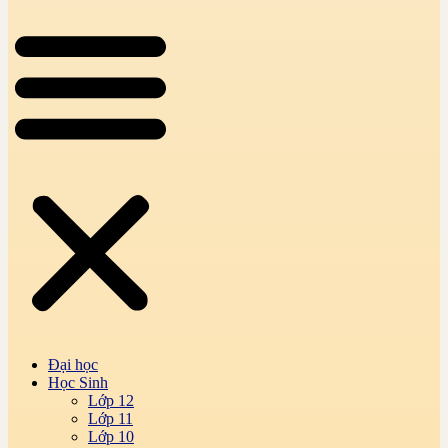
Đại học
Học Sinh
Lớp 12
Lớp 11
Lớp 10