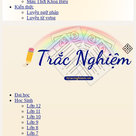
Mẫu Thời Khoá Biểu
Bài tập, đề thi trắc nghiệm Tin học đại cương
Kiến thức
Online
Luyện ngữ pháp
Bài tập, đề thi trắc nghiệm Tổ chức và quản lý y tế
Luyện từ vựng
Online
Bài tập, đề thi trắc nghiệm Toán cao cấp A1 Online
Bài tập, đề thi trắc nghiệm Toán cao cấp A2 Online
Bài tập, đề thi trắc nghiệm Toán cao cấp C1 Online
Bài tập, đề thi trắc nghiệm Toán cao cấp C2 Online
Bài tập, đề thi trắc nghiệm Toán kinh tế Online
Bài tập, đề thi trắc nghiệm Toán rời rạc Online
Bài tập, đề thi trắc nghiệm Toán tài chính Online
Bài tập, đề thi trắc nghiệm Tổng quát viễn thông
Online
Bài tập, đề thi trắc nghiệm Triết học Mác Lênin
Online
Bài tập, đề thi trắc nghiệm Truyền số liệu Online
1000 + Bài tập, đề thi trắc nghiệm Tư tưởng Hồ Chí
Đại học
Minh Online Có Đáp Án
Học Sinh
Bài tập, đề thi Trắc Nghiệm Vật liệu cơ khí Online
Lớp 12
Bài tập, đề thi trắc nghiệm Vật liệu kỹ thuật Online
Lớp 11
Bài tập, đề thi trắc nghiệm Vật liệu điện Online
Lớp 10
Bài tập, đề thi trắc nghiệm Vật lý đại cương Online
Lớp 9
Bài tập, đề thi trắc nghiệm Vi sinh thực phẩm
Lớp 8
Online
Lớp 7
Bài tập, đề thi trắc nghiệm Vi sinh vật Online