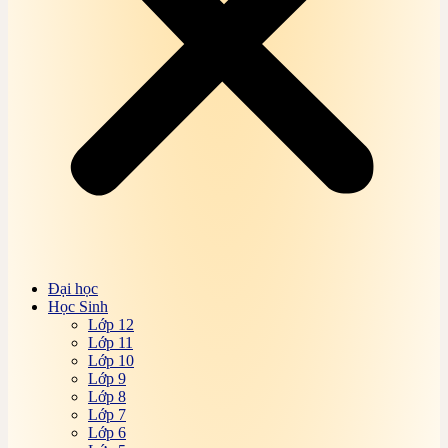
quốc tế
Bài tập, đề thi trắc nghiệm Quản trị logistics Online
Bài tập, đề thi trắc nghiệm Quản trị mạng Online
Bài tập, đề thi trắc nghiệm Quản trị marketing
Online
Bài tập, đề thi trắc nghiệm Quản trị nguồn nhân
lực
Bài tập, đề thi trắc nghiệm Quản trị sản xuất Online
Bài tập, đề thi trắc nghiệm Quản trị tài chính
Online
Bài tập, đề thi trắc nghiệm Quản trị thương mại
Online
Bài tập, đề thi trắc nghiệm Quản trị văn phòng
Online
Bài tập, đề thi trắc nghiệm Quản trị xuất nhập
khẩu Online
Đại học
Bài tập, đề thi trắc nghiệm Răng – Hàm – Mặt
Học Sinh
Online
Lớp 12
Bài tập, đề thi trắc nghiệm Sinh học đại cương
Lớp 11
Online
Lớp 10
Bài tập, đề thi trắc nghiệm Sinh lý học Online
Lớp 9
Bài tập, đề thi trắc nghiệm SPSS Online
Lớp 8
Bài tập, đề thi trắc nghiệm Tai – Mũi – Họng Online
Lớp 7
Bài tập, đề thi trắc nghiệm Tài chính công Online
Lớp 6
Bài tập, đề thi trắc nghiệm Tài chính doanh nghiệp