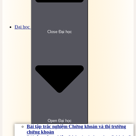
Đại học
Close Đại học
Open Đại học
Bài tập trắc nghiệm Chứng khoán và thị trường
chứng khoán