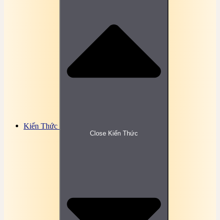
Bài tập, đề thi trắc Nghiệm Quản lý dự án đầu tư
Bài tập, đề thi trắc nghiệm Quản lý thuế Online
Bài tập, đề thi trắc nghiệm Quản trị chất lượng
Online
Bài tập, đề thi trắc nghiệm Quản trị chiến lược
Online
Bài tập, đề thi trắc nghiệm Quản trị cơ sở dữ liệu
Bài tập, đề thi trắc nghiệm Quản trị dịch vụ Online
Bài tập, đề thi trắc nghiệm Quản trị dự án Online
Bài tập, đề thi trắc nghiệm Quản trị học Online
Bài tập, đề thi trắc nghiệm Quản trị kinh doanh
quốc tế
Bài tập, đề thi trắc nghiệm Quản trị logistics Online
Bài tập, đề thi trắc nghiệm Quản trị mạng Online
Bài tập, đề thi trắc nghiệm Quản trị marketing
Kiến Thức
Online
Close Kiến Thức
Bài tập, đề thi trắc nghiệm Quản trị nguồn nhân
lực
Bài tập, đề thi trắc nghiệm Quản trị sản xuất Online
Bài tập, đề thi trắc nghiệm Quản trị tài chính
Online
Bài tập, đề thi trắc nghiệm Quản trị thương mại
Online
Bài tập, đề thi trắc nghiệm Quản trị văn phòng
Online