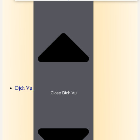
Bài tập, đề thi trắc nghiệm Luật hình sự Online
Bài tập, đề thi trắc Nghiệm Luật hôn nhân và gia
đình
Bài tập, đề thi trắc nghiệm Luật kinh doanh Online
Bài tập, đề thi trắc nghiệm Luật kinh tế Online
Bài tập, đề thi trắc nghiệm Luật lao động Online
Bài tập, đề thi trắc nghiệm Luật môi trường Online
Bài tập, đề thi trắc nghiệm Luật ngân hàng Online
Bài tập, đề thi trắc nghiệm Luật so sánh Online
Bài tập, đề thi trắc nghiệm Luật tài chính Online
Bài tập, đề thi trắc nghiệm Luật tố tụng dân sự
Online
Bài tập, đề thi trắc nghiệm Luật đất đai Online
Bài tập, đề thi trắc nghiệm Luật đầu tư Online
Bài tập, đề thi trắc nghiệm Lý thuyết điều khiển tự
Dịch Vụ
động
Close Dịch Vụ
Bài tập, đề thi trắc nghiệm Mạng không dây Online
Bài tập, đề thi trắc nghiệm Mạng máy tính Online
Bài tập, đề thi trắc nghiệm Marketing căn bản
Online
Bài tập, đề thi trắc nghiệm Miễn dịch học Online
Bài tập, đề thi trắc nghiệm Mô học đại cương
Online
Bài tập, đề thi trắc nghiệm Môi trường và con
người Online