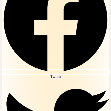
Bài tập, đề thi trắc nghiệm Dịch tễ học Online
Bài tập, đề thi trắc nghiệm Dinh dưỡng học Online
Bài tập, đề thi trắc nghiệm Dược lý Online
Bài tập, đề thi trắc nghiệm Gây mê hồi sức Online
Bài tập, đề thi trắc nghiệm Giải phẫu bệnh Online
Bài tập, đề thi trắc nghiệm Giải phẫu đại cương
Online
Bài tập, đề thi trắc nghiệm Giáo dục học đại cương
Online
Bài tập, đề thi trắc nghiệm Giáo dục nghề nghiệp
Online
Bài tập, đề thi trắc nghiệm Giáo dục quốc phòng
Online
Bài tập, đề thi trắc nghiệm Giao tiếp trong kinh
doanh
Bài tập, đề thi trắc nghiệm Hành vi tổ chức Online
Bài tập, đề thi trắc nghiệm Hệ điều hành Linux
Twitter
Online
Bài tập, đề thi trắc nghiệm Hệ điều hành Windows
Online
Bài tập, đề thi trắc nghiệm Hóa lí dược Online
Bài tập, đề thi trắc nghiệm Hóa phân tích Online
Bài tập, đề thi trắc nghiệm Hóa sinh Online
Bài tập, đề thi trắc nghiệm Hóa đại cương Online