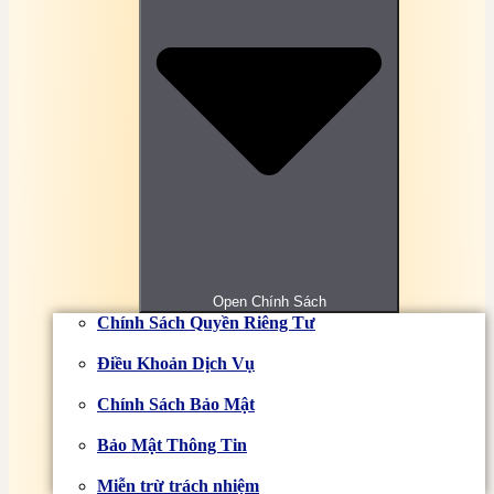
Online
Bài tập, đề thi trắc nghiệm Kỹ thuật nhiệt Online
Bài tập, đề thi trắc nghiệm Kỹ thuật thực phẩm
Online
Bài tập, đề thi trắc nghiệm Kỹ thuật điện Online
Bài tập, đề thi trắc nghiệm Lập trình Java Online
Bài tập, đề thi trắc nghiệm Lịch sử kinh tế quốc
dân
Bài tập, đề thi trắc nghiệm Lịch sử văn minh thế
giới
Bài tập, đề thi trắc nghiệm Lịch sử Đảng Online Có
đáp án
Bài tập, đề thi trắc nghiệm Linh kiện điện tử Online
Bài tập, đề thi trắc nghiệm Logic học Online
Bài tập, đề thi trắc nghiệm Luật an sinh xã hội
Open Chính Sách
Online
Chính Sách Quyền Riêng Tư
Bài tập, đề thi trắc nghiệm Luật bảo hiểm Online
Bài tập, đề thi trắc nghiệm Luật cạnh tranh Online
Điều Khoản Dịch Vụ
Bài tập, đề thi trắc nghiệm Luật dân sự Online
Bài tập, đề thi trắc nghiệm Luật doanh nghiệp
Chính Sách Bảo Mật
Online
Bài tập, đề thi trắc nghiệm Luật du lịch Online
Bảo Mật Thông Tin
Bài tập, đề thi trắc nghiệm Luật giáo dục Online
Bài tập, đề thi trắc nghiệm Luật hành chính Online
Miễn trừ trách nhiệm
Bài tập, đề thi trắc nghiệm Luật hiến pháp Online