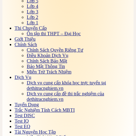
Lớp 5
Online
Lớp 4
Bài tập, đề thi trắc nghiệm Tài chính ngân hàng
Lớp 3
Online
Lớp 2
Bài tập, đề thi trắc Nghiệm Tài chính quốc tế
Lớp 1
Online
Thi Chuyển Cấp
Bài tập, đề thi trắc nghiệm Tài chính tiền tệ Online
Ôn tập thi THPT – Đại Học
Bài tập, đề thi trắc nghiệm Tâm lý học Online
Giới Thiệu
Bài tập, đề thi trắc nghiệm Tâm lý y đức Online
Chính Sách
Bài tập, đề thi trắc nghiệm Thanh toán quốc tế
Chính Sách Quyền Riêng Tư
Online
Điều Khoản Dịch Vụ
Bài tập, đề thi trắc nghiệm Thị trường tài chính
Chính Sách Bảo Mật
Online
Bảo Mật Thông Tin
Bài tập, đề thi trắc nghiệm Thiên văn học Online
Miễn Trừ Trách Nhiệm
Bài tập, đề thi trắc nghiệm Thiết kế cầu đường hầm
Dịch Vụ
giao thông
Dịch vụ cung cấp khóa học trực tuyến tại
Bài tập, đề thi trắc nghiệm Thủ tục hải quan Online
dethitracnghiem.vn
Bài tập, đề thi trắc nghiệm Thương mại quốc tế
Dịch vụ cung cấp đề thi trắc nghiệm của
Online
dethitracnghiem.vn
Bài tập, đề thi trắc nghiệm Thương mại điện tử
Tuyển Dụng
Online
Trắc Nghiệm Tính Cách MBTI
Bài tập, đề thi trắc nghiệm Thủy khí Online
Test DISC
Bài tập, đề thi trắc nghiệm Tín dụng ngân hàng
Test IQ
Online
Test EQ
Bài tập, đề thi trắc nghiệm Tin học nghề phổ thông
Tài Nguyên Học Tập
Online