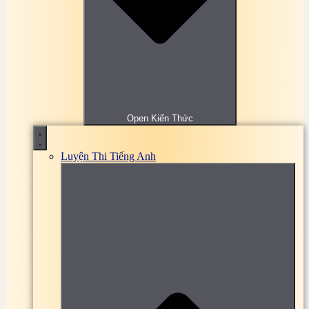
Bài tập, đề thi trắc nghiệm Quản trị xuất nhập
khẩu Online
Bài tập, đề thi trắc nghiệm Răng – Hàm – Mặt
Online
Bài tập, đề thi trắc nghiệm Sinh học đại cương
Online
Bài tập, đề thi trắc nghiệm Sinh lý học Online
Bài tập, đề thi trắc nghiệm SPSS Online
Bài tập, đề thi trắc nghiệm Tai – Mũi – Họng Online
Bài tập, đề thi trắc nghiệm Tài chính công Online
Open Kiến Thức
Bài tập, đề thi trắc nghiệm Tài chính doanh nghiệp
Online
Bài tập, đề thi trắc nghiệm Tài chính ngân hàng
Luyện Thi Tiếng Anh
Online
Bài tập, đề thi trắc Nghiệm Tài chính quốc tế
Online
Bài tập, đề thi trắc nghiệm Tài chính tiền tệ Online
Bài tập, đề thi trắc nghiệm Tâm lý học Online
Bài tập, đề thi trắc nghiệm Tâm lý y đức Online
Bài tập, đề thi trắc nghiệm Thanh toán quốc tế
Online
Bài tập, đề thi trắc nghiệm Thị trường tài chính
Online
Bài tập, đề thi trắc nghiệm Thiên văn học Online
Bài tập, đề thi trắc nghiệm Thiết kế cầu đường hầm