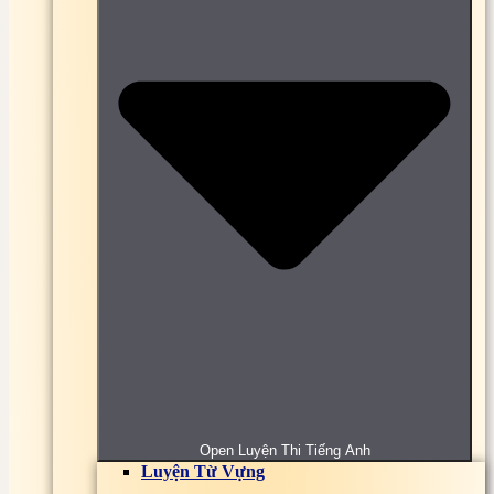
Online
Bài tập, đề thi trắc nghiệm Truyền số liệu Online
1000 + Bài tập, đề thi trắc nghiệm Tư tưởng Hồ Chí
Minh Online Có Đáp Án
Bài tập, đề thi Trắc Nghiệm Vật liệu cơ khí Online
Bài tập, đề thi trắc nghiệm Vật liệu kỹ thuật Online
Bài tập, đề thi trắc nghiệm Vật liệu điện Online
Bài tập, đề thi trắc nghiệm Vật lý đại cương Online
Bài tập, đề thi trắc nghiệm Vi sinh thực phẩm
Online
Bài tập, đề thi trắc nghiệm Vi sinh vật Online
Bài tập, đề thi trắc nghiệm Vi sinh đại cương Online
Bài tập, đề thi trắc nghiệm Vi xử lý Online
Bài tập, đề thi trắc nghiệm Xác suất thống kê
Online
Bài tập, đề thi trắc nghiệm Y học cổ truyền Online
Bài tập, đề thi trắc nghiệm Y sinh học di truyền
Online
Bài tập, đề thi trắc nghiệm Đại cương y học lao
động Online
Bài tập, đề thi trắc nghiệm Đại số tuyến tính Online
Bài tập, đề thi trắc nghiệm Đấu thầu Online
Bài tập, đề thi trắc nghiệm Địa lý du lịch Việt Nam
Open Luyện Thi Tiếng Anh
Online
Luyện Từ Vựng
Bài tập, đề thi trắc nghiệm Địa lý kinh tế Online