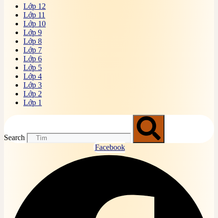
Lớp 12
Online
Lớp 11
Bài tập, đề thi trắc nghiệm Bệnh học truyền nhiễm
Lớp 10
Online
Lớp 9
Bài tập, đề thi trắc nghiệm Bệnh lý học Online
Lớp 8
Bài tập, đề thi trắc nghiệm Chi tiết máy Online
Lớp 7
Bài tập, đề thi trắc nghiệm Chủ nghĩa xã hội khoa
Lớp 6
học Online
Lớp 5
Bài tập, đề thi trắc nghiệm Chuẩn đoán hình ảnh
Lớp 4
Online
Lớp 3
Bài tập, đề thi trắc nghiệm Chứng chỉ hành nghề
Lớp 2
xây dựng
Lớp 1
Bài tập, đề thi trắc nghiệm Cơ học đất Online
Bài tập, đề thi trắc nghiệm Cơ sở văn hóa Việt Nam
Online
Bài tập, đề thi trắc nghiệm Công nghệ chế tạo máy
Search
Online
Facebook
Bài tập, đề thi trắc nghiệm Công nghệ hàn Online
Bài tập, đề thi trắc nghiệm Công nghệ phần mềm
Online
Bài tập, đề thi trắc nghiệm Công nghệ sản xuất
dược phẩm
Bài tập, đề thi trắc nghiệm Da liễu Online
Bài tập, đề thi trắc nghiệm Dẫn luận ngôn ngữ
Online
Bài tập, đề thi trắc nghiệm Dân số học Online