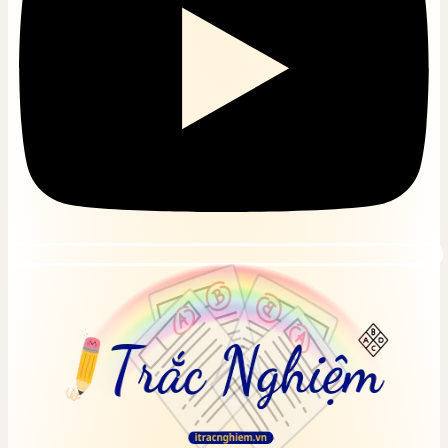
Online
Bài tập, đề thi trắc nghiệm Kinh tế quốc tế Online
Bài tập, đề thi trắc nghiệm Kinh tế vi mô Online
Bài tập, đề thi trắc nghiệm Kinh tế vĩ mô Online
Bài tập, đề thi trắc nghiệm Kỹ năng lãnh đạo
Online
Bài tập, đề thi trắc nghiệm Ký sinh trùng Online
Bài tập, đề thi trắc nghiệm Kỹ thuật an toàn lao
động
Bài tập, đề thi trắc nghiệm Kỹ thuật cảm biến
Online
Bài tập, đề thi trắc nghiệm Kỹ thuật lạnh Online
Bài tập, đề thi trắc nghiệm Kỹ thuật mạch điện tử
Online
Bài tập, đề thi trắc nghiệm Kỹ thuật môi trường
Online
Bài tập, đề thi trắc nghiệm Kỹ thuật nhiệt Online
Bài tập, đề thi trắc nghiệm Kỹ thuật thực phẩm
Online
Bài tập, đề thi trắc nghiệm Kỹ thuật điện Online
Bài tập, đề thi trắc nghiệm Lập trình Java Online
Bài tập, đề thi trắc nghiệm Lịch sử kinh tế quốc
dân
Bài tập, đề thi trắc nghiệm Lịch sử văn minh thế
giới