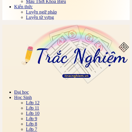
Mẫu Thời Khoá Biểu
Bài tập, đề thi trắc nghiệm Tin học đại cương
Kiến thức
Online
Luyện ngữ pháp
Bài tập, đề thi trắc nghiệm Tổ chức và quản lý y tế
Luyện từ vựng
Online
Bài tập, đề thi trắc nghiệm Toán cao cấp A1 Online
Bài tập, đề thi trắc nghiệm Toán cao cấp A2 Online
Bài tập, đề thi trắc nghiệm Toán cao cấp C1 Online
Bài tập, đề thi trắc nghiệm Toán cao cấp C2 Online
Bài tập, đề thi trắc nghiệm Toán kinh tế Online
Bài tập, đề thi trắc nghiệm Toán rời rạc Online
Bài tập, đề thi trắc nghiệm Toán tài chính Online
Bài tập, đề thi trắc nghiệm Tổng quát viễn thông
Online
Bài tập, đề thi trắc nghiệm Triết học Mác Lênin
Online
Bài tập, đề thi trắc nghiệm Truyền số liệu Online
1000 + Bài tập, đề thi trắc nghiệm Tư tưởng Hồ Chí
Đại học
Minh Online Có Đáp Án
Học Sinh
Bài tập, đề thi Trắc Nghiệm Vật liệu cơ khí Online
Lớp 12
Bài tập, đề thi trắc nghiệm Vật liệu kỹ thuật Online
Lớp 11
Bài tập, đề thi trắc nghiệm Vật liệu điện Online
Lớp 10
Bài tập, đề thi trắc nghiệm Vật lý đại cương Online
Lớp 9
Bài tập, đề thi trắc nghiệm Vi sinh thực phẩm
Lớp 8
Online
Lớp 7
Bài tập, đề thi trắc nghiệm Vi sinh vật Online