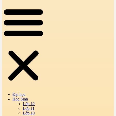
Đại học
Học Sinh
Lớp 12
Lớp 11
Lớp 10