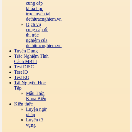
Trắc Nghiệm Quản Trị mạng
cung cấp
Trắc nghiệm Quản trị nhân lực
khóa học
Trắc nghiệm quảng quý nguồn lực
trực tuyến tại
Trắc Nghiệm Tâm lý học lứa tuổi và tâm lý học sư
dethitracnghiem.vn
phạm
Dịch vụ
Trắc nghiệm Tin học nghề phổ thông
cung cấp đề
Trắc Nghiệm Đường lối cách mạng của Đảng Cộng
thi trắc
sản Việt Nam
nghiệm của
dethitracnghiem.vn
Tuyển Dụng
Trắc Nghiệm Tính
Cách MBTI
Test DISC
Test IQ
Test EQ
Tài Nguyên Học
Tập
Mẫu Thời
Khoá Biểu
Kiến thức
Luyện ngữ
pháp
Luyện từ
vựng