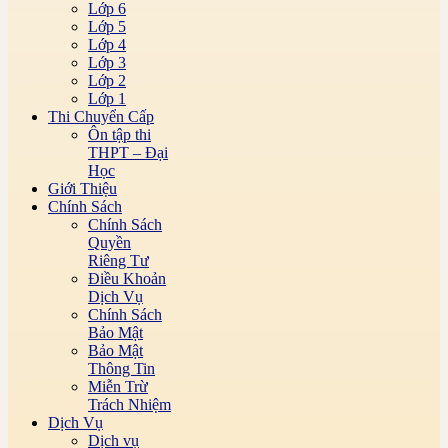
Lớp 6
Bài tập, đề thi trắc nghiệm Vi sinh đại cương Online
Lớp 5
Bài tập, đề thi trắc nghiệm Vi xử lý Online
Lớp 4
Bài tập, đề thi trắc nghiệm Xác suất thống kê
Lớp 3
Online
Lớp 2
Bài tập, đề thi trắc nghiệm Y học cổ truyền Online
Lớp 1
Bài tập, đề thi trắc nghiệm Y sinh học di truyền
Thi Chuyển Cấp
Online
Ôn tập thi
Bài tập, đề thi trắc nghiệm Đại cương y học lao
THPT – Đại
động Online
Học
Bài tập, đề thi trắc nghiệm Đại số tuyến tính Online
Giới Thiệu
Bài tập, đề thi trắc nghiệm Đấu thầu Online
Chính Sách
Bài tập, đề thi trắc nghiệm Địa lý du lịch Việt Nam
Chính Sách
Online
Quyền
Bài tập, đề thi trắc nghiệm Địa lý kinh tế Online
Riêng Tư
Bài tập, đề thi trắc nghiệm Điều dưỡng cơ bản
Điều Khoản
Bài tập, đề thi trắc nghiệm Định giá tài sản Online
Dịch Vụ
Bài tập, đề thi trắc nghiệm Đo lường điện và thiết bị
Chính Sách
đo Online
Bảo Mật
Quản trị nhân lực
Bảo Mật
Trắc nghiệm Kiến trúc máy tính
Thông Tin
Trắc nghiệm Kỹ thuật vi xử lý
Miễn Trừ
Trắc nghiệm Luật kinh doanh
Trách Nhiệm
Trắc nghiệm Luật kinh tế
Dịch Vụ
Trắc Nghiệm Nhập môn Internet và E-learning
Dịch vụ