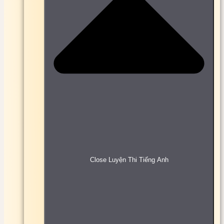
giao thông
Bài tập, đề thi trắc nghiệm Thủ tục hải quan Online
Bài tập, đề thi trắc nghiệm Thương mại quốc tế
Online
Bài tập, đề thi trắc nghiệm Thương mại điện tử
Online
Bài tập, đề thi trắc nghiệm Thủy khí Online
Bài tập, đề thi trắc nghiệm Tín dụng ngân hàng
Online
Bài tập, đề thi trắc nghiệm Tin học nghề phổ thông
Online
Bài tập, đề thi trắc nghiệm Tin học đại cương
Online
Bài tập, đề thi trắc nghiệm Tổ chức và quản lý y tế
Online
Bài tập, đề thi trắc nghiệm Toán cao cấp A1 Online
Bài tập, đề thi trắc nghiệm Toán cao cấp A2 Online
Bài tập, đề thi trắc nghiệm Toán cao cấp C1 Online
Close Luyện Thi Tiếng Anh
Bài tập, đề thi trắc nghiệm Toán cao cấp C2 Online
Bài tập, đề thi trắc nghiệm Toán kinh tế Online
Bài tập, đề thi trắc nghiệm Toán rời rạc Online
Bài tập, đề thi trắc nghiệm Toán tài chính Online
Bài tập, đề thi trắc nghiệm Tổng quát viễn thông
Online
Bài tập, đề thi trắc nghiệm Triết học Mác Lênin