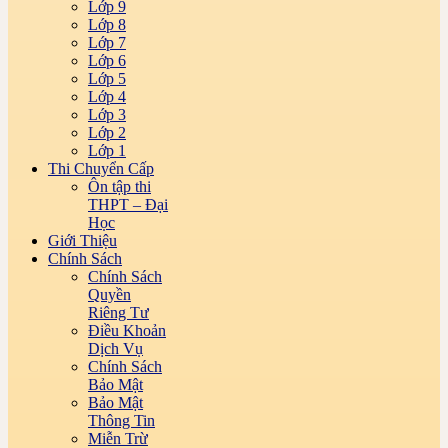
Lớp 9
Lớp 8
Lớp 7
Lớp 6
Lớp 5
Lớp 4
Lớp 3
Lớp 2
Lớp 1
Thi Chuyển Cấp
Ôn tập thi
THPT – Đại
Học
Giới Thiệu
Chính Sách
Chính Sách
Quyền
Riêng Tư
Điều Khoản
Dịch Vụ
Chính Sách
Bảo Mật
Bảo Mật
Thông Tin
Miễn Trừ