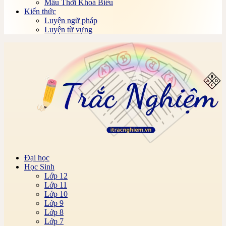
Mẫu Thời Khoá Biểu
Bài tập, đề thi trắc nghiệm Tin học đại cương
Kiến thức
Online
Luyện ngữ pháp
Bài tập, đề thi trắc nghiệm Tổ chức và quản lý y tế
Luyện từ vựng
Online
Bài tập, đề thi trắc nghiệm Toán cao cấp A1 Online
Bài tập, đề thi trắc nghiệm Toán cao cấp A2 Online
Bài tập, đề thi trắc nghiệm Toán cao cấp C1 Online
Bài tập, đề thi trắc nghiệm Toán cao cấp C2 Online
Bài tập, đề thi trắc nghiệm Toán kinh tế Online
Bài tập, đề thi trắc nghiệm Toán rời rạc Online
Bài tập, đề thi trắc nghiệm Toán tài chính Online
Bài tập, đề thi trắc nghiệm Tổng quát viễn thông
Online
Bài tập, đề thi trắc nghiệm Triết học Mác Lênin
Online
Bài tập, đề thi trắc nghiệm Truyền số liệu Online
1000 + Bài tập, đề thi trắc nghiệm Tư tưởng Hồ Chí
Đại học
Minh Online Có Đáp Án
Học Sinh
Bài tập, đề thi Trắc Nghiệm Vật liệu cơ khí Online
Lớp 12
Bài tập, đề thi trắc nghiệm Vật liệu kỹ thuật Online
Lớp 11
Bài tập, đề thi trắc nghiệm Vật liệu điện Online
Lớp 10
Bài tập, đề thi trắc nghiệm Vật lý đại cương Online
Lớp 9
Bài tập, đề thi trắc nghiệm Vi sinh thực phẩm
Lớp 8
Online
Lớp 7
Bài tập, đề thi trắc nghiệm Vi sinh vật Online