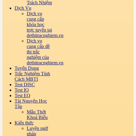
Trách Nhiệm
Dịch Vụ
Dịch vụ
cung cấp
khóa học
trực tuyến tại
dethitracnghiem.vn
Dịch vụ
cung cấp đề
thi trắc
nghiệm của
dethitracnghiem.vn
Tuyển Dụng
Trắc Nghiệm Tính
Cách MBTI
Test DISC
Test IQ
Test EQ
Tài Nguyên Học
Tập
Mẫu Thời
Khoá Biểu
Kiến thức
Luyện ngữ
pháp