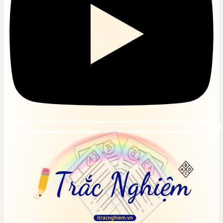
Online
Bài tập, đề thi trắc nghiệm Kinh tế quốc tế Online
Bài tập, đề thi trắc nghiệm Kinh tế vi mô Online
Bài tập, đề thi trắc nghiệm Kinh tế vĩ mô Online
Bài tập, đề thi trắc nghiệm Kỹ năng lãnh đạo
Online
Bài tập, đề thi trắc nghiệm Ký sinh trùng Online
Bài tập, đề thi trắc nghiệm Kỹ thuật an toàn lao
động
Bài tập, đề thi trắc nghiệm Kỹ thuật cảm biến
Online
Bài tập, đề thi trắc nghiệm Kỹ thuật lạnh Online
Bài tập, đề thi trắc nghiệm Kỹ thuật mạch điện tử
Online
Bài tập, đề thi trắc nghiệm Kỹ thuật môi trường
Online
Bài tập, đề thi trắc nghiệm Kỹ thuật nhiệt Online
Bài tập, đề thi trắc nghiệm Kỹ thuật thực phẩm
Online
Bài tập, đề thi trắc nghiệm Kỹ thuật điện Online
Bài tập, đề thi trắc nghiệm Lập trình Java Online
Bài tập, đề thi trắc nghiệm Lịch sử kinh tế quốc
dân
Bài tập, đề thi trắc nghiệm Lịch sử văn minh thế
giới