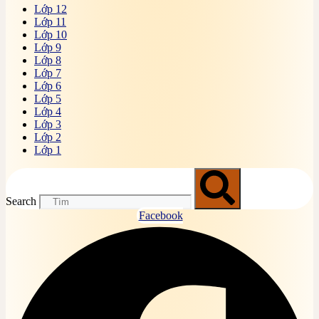
Lớp 12
Online
Lớp 11
Bài tập, đề thi trắc nghiệm Bệnh học truyền nhiễm
Lớp 10
Online
Lớp 9
Bài tập, đề thi trắc nghiệm Bệnh lý học Online
Lớp 8
Bài tập, đề thi trắc nghiệm Chi tiết máy Online
Lớp 7
Bài tập, đề thi trắc nghiệm Chủ nghĩa xã hội khoa
Lớp 6
học Online
Lớp 5
Bài tập, đề thi trắc nghiệm Chuẩn đoán hình ảnh
Lớp 4
Online
Lớp 3
Bài tập, đề thi trắc nghiệm Chứng chỉ hành nghề
Lớp 2
xây dựng
Lớp 1
Bài tập, đề thi trắc nghiệm Cơ học đất Online
Bài tập, đề thi trắc nghiệm Cơ sở văn hóa Việt Nam
Online
Bài tập, đề thi trắc nghiệm Công nghệ chế tạo máy
Search
Online
Facebook
Bài tập, đề thi trắc nghiệm Công nghệ hàn Online
Bài tập, đề thi trắc nghiệm Công nghệ phần mềm
Online
Bài tập, đề thi trắc nghiệm Công nghệ sản xuất
dược phẩm
Bài tập, đề thi trắc nghiệm Da liễu Online
Bài tập, đề thi trắc nghiệm Dẫn luận ngôn ngữ
Online
Bài tập, đề thi trắc nghiệm Dân số học Online