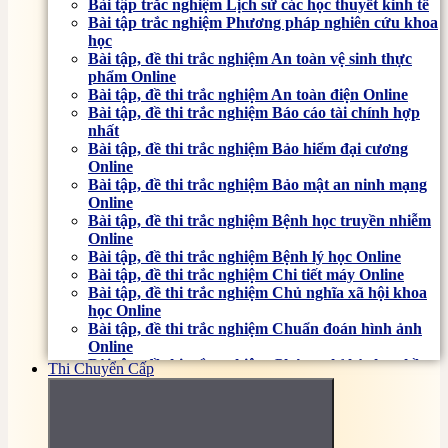
Bài tập trắc nghiệm Lịch sử các học thuyết kinh tế
Bài tập trắc nghiệm Phương pháp nghiên cứu khoa
học
Bài tập, đề thi trắc nghiệm An toàn vệ sinh thực
phẩm Online
Bài tập, đề thi trắc nghiệm An toàn điện Online
Bài tập, đề thi trắc nghiệm Báo cáo tài chính hợp
nhất
Bài tập, đề thi trắc nghiệm Bảo hiểm đại cương
Online
Bài tập, đề thi trắc nghiệm Bảo mật an ninh mạng
Online
Bài tập, đề thi trắc nghiệm Bệnh học truyền nhiễm
Online
Bài tập, đề thi trắc nghiệm Bệnh lý học Online
Bài tập, đề thi trắc nghiệm Chi tiết máy Online
Bài tập, đề thi trắc nghiệm Chủ nghĩa xã hội khoa
học Online
Bài tập, đề thi trắc nghiệm Chuẩn đoán hình ảnh
Online
Bài tập, đề thi trắc nghiệm Chứng chỉ hành nghề
Thi Chuyển Cấp
xây dựng
Bài tập, đề thi trắc nghiệm Cơ học đất Online
Bài tập, đề thi trắc nghiệm Cơ sở văn hóa Việt Nam
Online