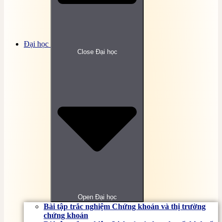
Đại học
Close Đại học
Open Đại học
Bài tập trắc nghiệm Chứng khoán và thị trường
chứng khoán