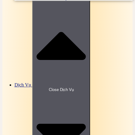
Bài tập, đề thi trắc nghiệm Luật hình sự Online
Bài tập, đề thi trắc Nghiệm Luật hôn nhân và gia
đình
Bài tập, đề thi trắc nghiệm Luật kinh doanh Online
Bài tập, đề thi trắc nghiệm Luật kinh tế Online
Bài tập, đề thi trắc nghiệm Luật lao động Online
Bài tập, đề thi trắc nghiệm Luật môi trường Online
Bài tập, đề thi trắc nghiệm Luật ngân hàng Online
Bài tập, đề thi trắc nghiệm Luật so sánh Online
Bài tập, đề thi trắc nghiệm Luật tài chính Online
Bài tập, đề thi trắc nghiệm Luật tố tụng dân sự
Online
Bài tập, đề thi trắc nghiệm Luật đất đai Online
Bài tập, đề thi trắc nghiệm Luật đầu tư Online
Bài tập, đề thi trắc nghiệm Lý thuyết điều khiển tự
Dịch Vụ
động
Close Dịch Vụ
Bài tập, đề thi trắc nghiệm Mạng không dây Online
Bài tập, đề thi trắc nghiệm Mạng máy tính Online
Bài tập, đề thi trắc nghiệm Marketing căn bản
Online
Bài tập, đề thi trắc nghiệm Miễn dịch học Online
Bài tập, đề thi trắc nghiệm Mô học đại cương
Online
Bài tập, đề thi trắc nghiệm Môi trường và con
người Online