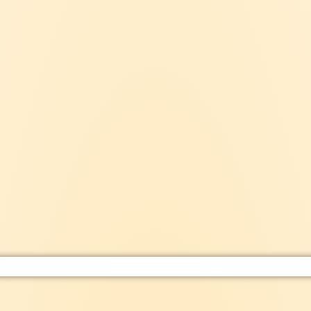
line
e
g
line
ine
ne
đáp án
e