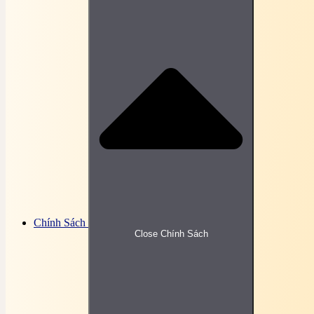
Bài tập, đề thi trắc nghiệm Luật bảo hiểm Online
Bài tập, đề thi trắc nghiệm Luật cạnh tranh Online
Bài tập, đề thi trắc nghiệm Luật dân sự Online
Bài tập, đề thi trắc nghiệm Luật doanh nghiệp Onlin
Bài tập, đề thi trắc nghiệm Luật du lịch Online
Bài tập, đề thi trắc nghiệm Luật giáo dục Online
Bài tập, đề thi trắc nghiệm Luật hành chính Online
Bài tập, đề thi trắc nghiệm Luật hiến pháp Online
Bài tập, đề thi trắc nghiệm Luật hình sự Online
Bài tập, đề thi trắc Nghiệm Luật hôn nhân và gia đì
Bài tập, đề thi trắc nghiệm Luật kinh doanh Online
Bài tập, đề thi trắc nghiệm Luật kinh tế Online
Bài tập, đề thi trắc nghiệm Luật lao động Online
Bài tập, đề thi trắc nghiệm Luật môi trường Online
Bài tập, đề thi trắc nghiệm Luật ngân hàng Online
Bài tập, đề thi trắc nghiệm Luật so sánh Online
Bài tập, đề thi trắc nghiệm Luật tài chính Online
Bài tập, đề thi trắc nghiệm Luật tố tụng dân sự Onli
Chính Sách
Bài tập, đề thi trắc nghiệm Luật đất đai Online
Close Chính Sách
Bài tập, đề thi trắc nghiệm Luật đầu tư Online
Bài tập, đề thi trắc nghiệm Lý thuyết điều khiển tự 
Bài tập, đề thi trắc nghiệm Mạng không dây Online
Bài tập, đề thi trắc nghiệm Mạng máy tính Online
Bài tập, đề thi trắc nghiệm Marketing căn bản Onlin
Bài tập, đề thi trắc nghiệm Miễn dịch học Online