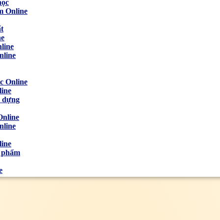
học
ẩm Online
ất
ne
line
nline
ọc Online
line
y dựng
Online
nline
line
c phẩm
e