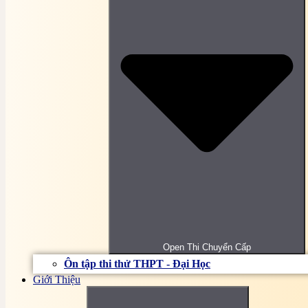
Bài tập, đề thi trắc nghiệm Kinh tế chính trị Online
Bài tập, đề thi trắc nghiệm Kinh tế học đại cương On
Bài tập, đề thi trắc nghiệm Kinh tế lượng Online
Bài tập, đề thi trắc nghiệm Kinh tế môi trường Onlin
Bài tập, đề thi trắc nghiệm Kinh tế phát triển Online
Bài tập, đề thi trắc nghiệm Kinh tế quốc tế Online
Bài tập, đề thi trắc nghiệm Kinh tế vi mô Online
Bài tập, đề thi trắc nghiệm Kinh tế vĩ mô Online
Bài tập, đề thi trắc nghiệm Kỹ năng lãnh đạo Online
Bài tập, đề thi trắc nghiệm Ký sinh trùng Online
Bài tập, đề thi trắc nghiệm Kỹ thuật an toàn lao độn
Bài tập, đề thi trắc nghiệm Kỹ thuật cảm biến Online
Bài tập, đề thi trắc nghiệm Kỹ thuật lạnh Online
Bài tập, đề thi trắc nghiệm Kỹ thuật mạch điện tử On
Bài tập, đề thi trắc nghiệm Kỹ thuật môi trường Onl
Bài tập, đề thi trắc nghiệm Kỹ thuật nhiệt Online
Bài tập, đề thi trắc nghiệm Kỹ thuật thực phẩm Onli
Bài tập, đề thi trắc nghiệm Kỹ thuật điện Online
Bài tập, đề thi trắc nghiệm Lập trình Java Online
Bài tập, đề thi trắc nghiệm Lịch sử kinh tế quốc dân
Open Thi Chuyển Cấp
Bài tập, đề thi trắc nghiệm Lịch sử văn minh thế giới
Ôn tập thi thử THPT - Đại Học
Bài tập, đề thi trắc nghiệm Lịch sử Đảng Online Có 
Bài tập, đề thi trắc nghiệm Linh kiện điện tử Online
Giới Thiệu
Bài tập, đề thi trắc nghiệm Logic học Online
Bài tập, đề thi trắc nghiệm Luật an sinh xã hội Onlin