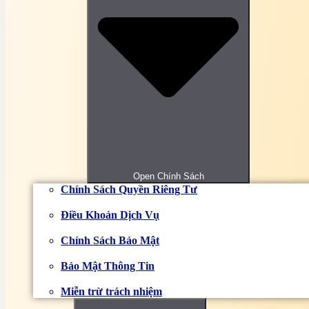
Bài tập, đề thi trắc nghiệm Mô học đại cương Online
Bài tập, đề thi trắc nghiệm Môi trường và con người
Bài tập, đề thi trắc nghiệm Nghiệp vụ ngân hàng Onl
Bài tập, đề thi trắc nghiệm Nghiệp vụ ngoại thương 
Bài tập, đề thi trắc nghiệm Nguyên lý hệ điều hành O
Bài tập, đề thi trắc nghiệm Nguyên lý kế toán Online
Bài tập, đề thi trắc nghiệm Nhi khoa Online
Bài tập, đề thi trắc nghiệm Nội khoa cơ sở Online
Bài tập, đề thi trắc nghiệm Nội ngoại cơ sở Online
Bài tập, đề thi trắc nghiệm Phân tích báo cáo tài chí
Bài tập, đề thi trắc nghiệm Phân tích kinh doanh Onl
Bài tập, đề thi trắc nghiệm Pháp luật kinh tế Online
Bài tập, đề thi trắc nghiệm Pháp luật trong xây dựng
Bài tập, đề thi trắc nghiệm Pháp luật đại cương Onli
Open Chính Sách
Bài tập, đề thi trắc nghiệm Quan hệ công chúng (PR)
Chính Sách Quyền Riêng Tư
Bài tập, đề thi trắc nghiệm Quản lý bán hàng Online
Bài tập, đề thi trắc Nghiệm Quản lý dự án đầu tư
Điều Khoản Dịch Vụ
Bài tập, đề thi trắc nghiệm Quản lý thuế Online
Bài tập, đề thi trắc nghiệm Quản trị chất lượng Onli
Chính Sách Bảo Mật
Bài tập, đề thi trắc nghiệm Quản trị chiến lược Onlin
Bài tập, đề thi trắc nghiệm Quản trị cơ sở dữ liệu
Bảo Mật Thông Tin
Bài tập, đề thi trắc nghiệm Quản trị dịch vụ Online
Bài tập, đề thi trắc nghiệm Quản trị dự án Online
Miễn trừ trách nhiệm
Bài tập, đề thi trắc nghiệm Quản trị học Online
Bài tập, đề thi trắc nghiệm Quản trị kinh doanh quốc