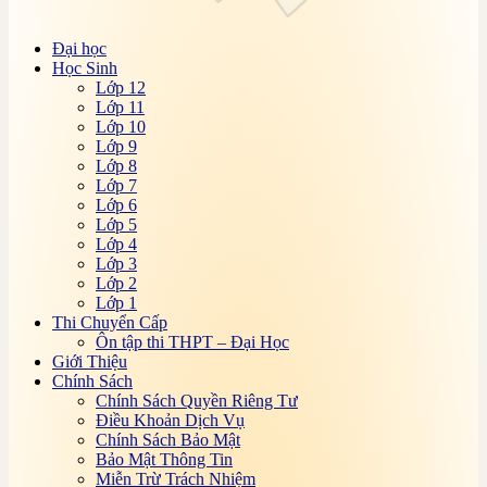
Bài tập, đề thi trắc nghiệm Lịch sử Đảng Online Có
đáp án
Bài tập, đề thi trắc nghiệm Linh kiện điện tử Online
Đại học
Bài tập, đề thi trắc nghiệm Logic học Online
Học Sinh
Bài tập, đề thi trắc nghiệm Luật an sinh xã hội
Lớp 12
Online
Lớp 11
Bài tập, đề thi trắc nghiệm Luật bảo hiểm Online
Lớp 10
Bài tập, đề thi trắc nghiệm Luật cạnh tranh Online
Lớp 9
Bài tập, đề thi trắc nghiệm Luật dân sự Online
Lớp 8
Bài tập, đề thi trắc nghiệm Luật doanh nghiệp
Lớp 7
Online
Lớp 6
Bài tập, đề thi trắc nghiệm Luật du lịch Online
Lớp 5
Bài tập, đề thi trắc nghiệm Luật giáo dục Online
Lớp 4
Bài tập, đề thi trắc nghiệm Luật hành chính Online
Lớp 3
Bài tập, đề thi trắc nghiệm Luật hiến pháp Online
Lớp 2
Bài tập, đề thi trắc nghiệm Luật hình sự Online
Lớp 1
Bài tập, đề thi trắc Nghiệm Luật hôn nhân và gia
Thi Chuyển Cấp
đình
Ôn tập thi THPT – Đại Học
Bài tập, đề thi trắc nghiệm Luật kinh doanh Online
Giới Thiệu
Bài tập, đề thi trắc nghiệm Luật kinh tế Online
Chính Sách
Bài tập, đề thi trắc nghiệm Luật lao động Online
Chính Sách Quyền Riêng Tư
Bài tập, đề thi trắc nghiệm Luật môi trường Online
Điều Khoản Dịch Vụ
Bài tập, đề thi trắc nghiệm Luật ngân hàng Online
Chính Sách Bảo Mật
Bài tập, đề thi trắc nghiệm Luật so sánh Online
Bảo Mật Thông Tin
Bài tập, đề thi trắc nghiệm Luật tài chính Online
Miễn Trừ Trách Nhiệm