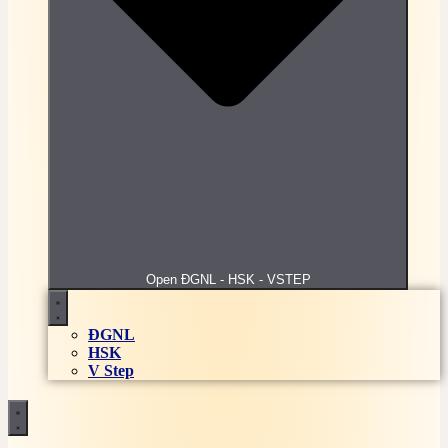
Bài tập trắc nghiệm Chứng khoán và thị trường
chứng khoán
Bài tập trắc nghiệm Lịch sử các học thuyết kinh tế
Open ĐGNL - HSK - VSTEP
Bài tập trắc nghiệm Phương pháp nghiên cứu khoa
học
Bài tập, đề thi trắc nghiệm An toàn vệ sinh thực
ĐGNL
phẩm Online
HSK
Bài tập, đề thi trắc nghiệm An toàn điện Online
V Step
Bài tập, đề thi trắc nghiệm Báo cáo tài chính hợp
nhất
Bài tập, đề thi trắc nghiệm Bảo hiểm đại cương
Online
Bài tập, đề thi trắc nghiệm Bảo mật an ninh mạng