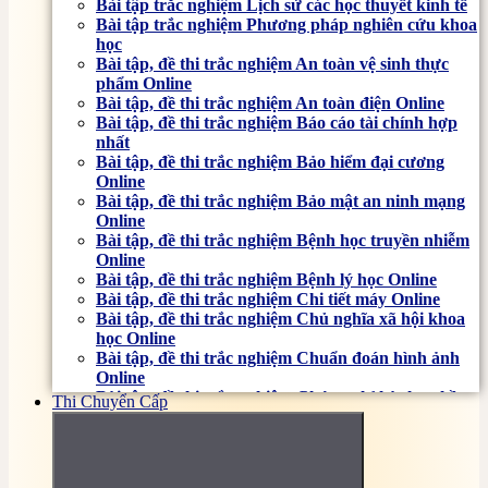
Bài tập trắc nghiệm Lịch sử các học thuyết kinh tế
Bài tập trắc nghiệm Phương pháp nghiên cứu khoa
học
Bài tập, đề thi trắc nghiệm An toàn vệ sinh thực
phẩm Online
Bài tập, đề thi trắc nghiệm An toàn điện Online
Bài tập, đề thi trắc nghiệm Báo cáo tài chính hợp
nhất
Bài tập, đề thi trắc nghiệm Bảo hiểm đại cương
Online
Bài tập, đề thi trắc nghiệm Bảo mật an ninh mạng
Online
Bài tập, đề thi trắc nghiệm Bệnh học truyền nhiễm
Online
Bài tập, đề thi trắc nghiệm Bệnh lý học Online
Bài tập, đề thi trắc nghiệm Chi tiết máy Online
Bài tập, đề thi trắc nghiệm Chủ nghĩa xã hội khoa
học Online
Bài tập, đề thi trắc nghiệm Chuẩn đoán hình ảnh
Online
Bài tập, đề thi trắc nghiệm Chứng chỉ hành nghề
Thi Chuyển Cấp
xây dựng
Bài tập, đề thi trắc nghiệm Cơ học đất Online
Bài tập, đề thi trắc nghiệm Cơ sở văn hóa Việt Nam
Online