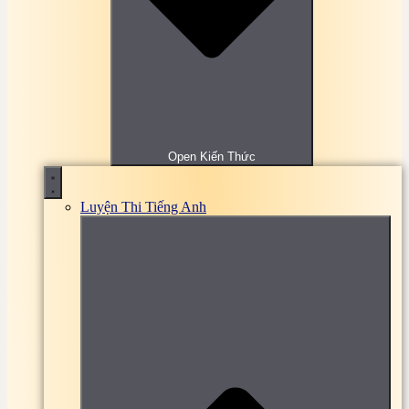
Bài tập, đề thi trắc nghiệm Quản trị xuất nhập
khẩu Online
Bài tập, đề thi trắc nghiệm Răng – Hàm – Mặt
Online
Bài tập, đề thi trắc nghiệm Sinh học đại cương
Online
Bài tập, đề thi trắc nghiệm Sinh lý học Online
Bài tập, đề thi trắc nghiệm SPSS Online
Bài tập, đề thi trắc nghiệm Tai – Mũi – Họng Online
Bài tập, đề thi trắc nghiệm Tài chính công Online
Open Kiến Thức
Bài tập, đề thi trắc nghiệm Tài chính doanh nghiệp
Online
Bài tập, đề thi trắc nghiệm Tài chính ngân hàng
Luyện Thi Tiếng Anh
Online
Bài tập, đề thi trắc Nghiệm Tài chính quốc tế
Online
Bài tập, đề thi trắc nghiệm Tài chính tiền tệ Online
Bài tập, đề thi trắc nghiệm Tâm lý học Online
Bài tập, đề thi trắc nghiệm Tâm lý y đức Online
Bài tập, đề thi trắc nghiệm Thanh toán quốc tế
Online
Bài tập, đề thi trắc nghiệm Thị trường tài chính
Online
Bài tập, đề thi trắc nghiệm Thiên văn học Online
Bài tập, đề thi trắc nghiệm Thiết kế cầu đường hầm