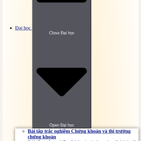
Đại học
Close Đại học
Open Đại học
Bài tập trắc nghiệm Chứng khoán và thị trường
chứng khoán