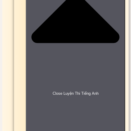
giao thông
Bài tập, đề thi trắc nghiệm Thủ tục hải quan Online
Bài tập, đề thi trắc nghiệm Thương mại quốc tế
Online
Bài tập, đề thi trắc nghiệm Thương mại điện tử
Online
Bài tập, đề thi trắc nghiệm Thủy khí Online
Bài tập, đề thi trắc nghiệm Tín dụng ngân hàng
Online
Bài tập, đề thi trắc nghiệm Tin học nghề phổ thông
Online
Bài tập, đề thi trắc nghiệm Tin học đại cương
Online
Bài tập, đề thi trắc nghiệm Tổ chức và quản lý y tế
Online
Bài tập, đề thi trắc nghiệm Toán cao cấp A1 Online
Bài tập, đề thi trắc nghiệm Toán cao cấp A2 Online
Bài tập, đề thi trắc nghiệm Toán cao cấp C1 Online
Close Luyện Thi Tiếng Anh
Bài tập, đề thi trắc nghiệm Toán cao cấp C2 Online
Bài tập, đề thi trắc nghiệm Toán kinh tế Online
Bài tập, đề thi trắc nghiệm Toán rời rạc Online
Bài tập, đề thi trắc nghiệm Toán tài chính Online
Bài tập, đề thi trắc nghiệm Tổng quát viễn thông
Online
Bài tập, đề thi trắc nghiệm Triết học Mác Lênin