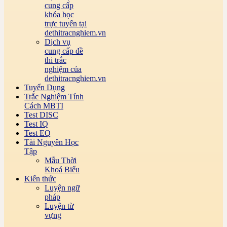
Trắc Nghiệm Quản Trị mạng
cung cấp
Trắc nghiệm Quản trị nhân lực
khóa học
Trắc nghiệm quảng quý nguồn lực
trực tuyến tại
Trắc Nghiệm Tâm lý học lứa tuổi và tâm lý học sư
dethitracnghiem.vn
phạm
Dịch vụ
Trắc nghiệm Tin học nghề phổ thông
cung cấp đề
Trắc Nghiệm Đường lối cách mạng của Đảng Cộng
thi trắc
sản Việt Nam
nghiệm của
dethitracnghiem.vn
Tuyển Dụng
Trắc Nghiệm Tính
Cách MBTI
Test DISC
Test IQ
Test EQ
Tài Nguyên Học
Tập
Mẫu Thời
Khoá Biểu
Kiến thức
Luyện ngữ
pháp
Luyện từ
vựng