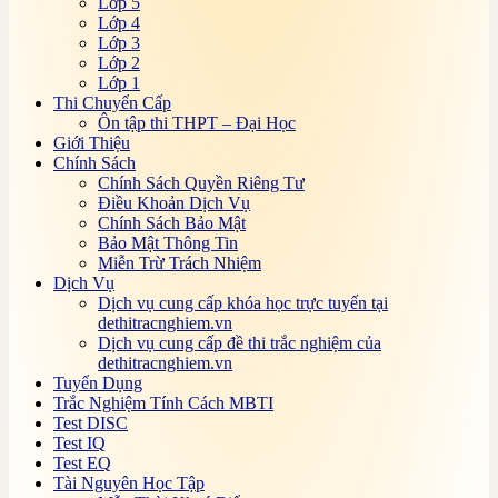
Lớp 5
Online
Lớp 4
Bài tập, đề thi trắc nghiệm Tài chính ngân hàng
Lớp 3
Online
Lớp 2
Bài tập, đề thi trắc Nghiệm Tài chính quốc tế
Lớp 1
Online
Thi Chuyển Cấp
Bài tập, đề thi trắc nghiệm Tài chính tiền tệ Online
Ôn tập thi THPT – Đại Học
Bài tập, đề thi trắc nghiệm Tâm lý học Online
Giới Thiệu
Bài tập, đề thi trắc nghiệm Tâm lý y đức Online
Chính Sách
Bài tập, đề thi trắc nghiệm Thanh toán quốc tế
Chính Sách Quyền Riêng Tư
Online
Điều Khoản Dịch Vụ
Bài tập, đề thi trắc nghiệm Thị trường tài chính
Chính Sách Bảo Mật
Online
Bảo Mật Thông Tin
Bài tập, đề thi trắc nghiệm Thiên văn học Online
Miễn Trừ Trách Nhiệm
Bài tập, đề thi trắc nghiệm Thiết kế cầu đường hầm
Dịch Vụ
giao thông
Dịch vụ cung cấp khóa học trực tuyến tại
Bài tập, đề thi trắc nghiệm Thủ tục hải quan Online
dethitracnghiem.vn
Bài tập, đề thi trắc nghiệm Thương mại quốc tế
Dịch vụ cung cấp đề thi trắc nghiệm của
Online
dethitracnghiem.vn
Bài tập, đề thi trắc nghiệm Thương mại điện tử
Tuyển Dụng
Online
Trắc Nghiệm Tính Cách MBTI
Bài tập, đề thi trắc nghiệm Thủy khí Online
Test DISC
Bài tập, đề thi trắc nghiệm Tín dụng ngân hàng
Test IQ
Online
Test EQ
Bài tập, đề thi trắc nghiệm Tin học nghề phổ thông
Tài Nguyên Học Tập
Online