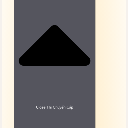
Bài tập, đề thi trắc nghiệm Công nghệ chế tạo máy
Online
Bài tập, đề thi trắc nghiệm Công nghệ hàn Online
Bài tập, đề thi trắc nghiệm Công nghệ phần mềm
Online
Bài tập, đề thi trắc nghiệm Công nghệ sản xuất
dược phẩm
Bài tập, đề thi trắc nghiệm Da liễu Online
Bài tập, đề thi trắc nghiệm Dẫn luận ngôn ngữ
Online
Bài tập, đề thi trắc nghiệm Dân số học Online
Bài tập, đề thi trắc nghiệm Dịch tễ học Online
Bài tập, đề thi trắc nghiệm Dinh dưỡng học Online
Bài tập, đề thi trắc nghiệm Dược lý Online
Bài tập, đề thi trắc nghiệm Gây mê hồi sức Online
Bài tập, đề thi trắc nghiệm Giải phẫu bệnh Online
Bài tập, đề thi trắc nghiệm Giải phẫu đại cương
Online
Bài tập, đề thi trắc nghiệm Giáo dục học đại cương
Online
Bài tập, đề thi trắc nghiệm Giáo dục nghề nghiệp
Close Thi Chuyển Cấp
Online
Bài tập, đề thi trắc nghiệm Giáo dục quốc phòng
Online
Bài tập, đề thi trắc nghiệm Giao tiếp trong kinh