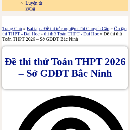
Luyện từ
vựng
Trang Chủ
»
Bài tập - Đề thi trắc nghiệm Thi Chuyển Cấp
»
Ôn tập
thi THPT - Đại Học
»
thi thử Toán THPT - Đại Học
»
Đề thi thử
Toán THPT 2026 – Sở GDĐT Bắc Ninh
Đề thi thử Toán THPT 2026
– Sở GDĐT Bắc Ninh