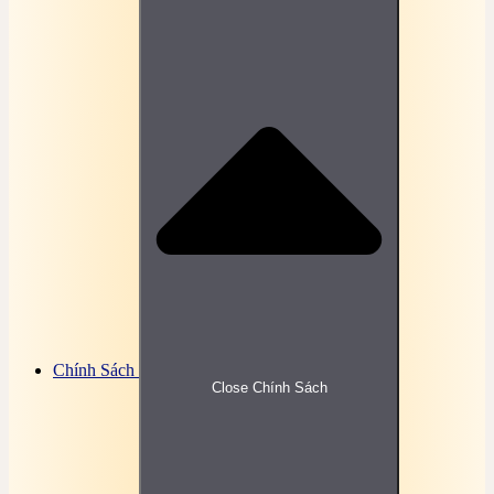
Online
Bài tập, đề thi trắc nghiệm Kiến trúc máy tính
Online
Bài tập, đề thi trắc nghiệm Kinh tế chính trị Online
Bài tập, đề thi trắc nghiệm Kinh tế học đại cương
Online
Bài tập, đề thi trắc nghiệm Kinh tế lượng Online
Bài tập, đề thi trắc nghiệm Kinh tế môi trường
Online
Bài tập, đề thi trắc nghiệm Kinh tế phát triển
Online
Bài tập, đề thi trắc nghiệm Kinh tế quốc tế Online
Bài tập, đề thi trắc nghiệm Kinh tế vi mô Online
Bài tập, đề thi trắc nghiệm Kinh tế vĩ mô Online
Bài tập, đề thi trắc nghiệm Kỹ năng lãnh đạo
Online
Bài tập, đề thi trắc nghiệm Ký sinh trùng Online
Bài tập, đề thi trắc nghiệm Kỹ thuật an toàn lao
động
Chính Sách
Bài tập, đề thi trắc nghiệm Kỹ thuật cảm biến
Close Chính Sách
Online
Bài tập, đề thi trắc nghiệm Kỹ thuật lạnh Online
Bài tập, đề thi trắc nghiệm Kỹ thuật mạch điện tử
Online
Bài tập, đề thi trắc nghiệm Kỹ thuật môi trường