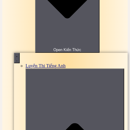
Bài tập, đề thi trắc nghiệm Quản trị xuất nhập
khẩu Online
Bài tập, đề thi trắc nghiệm Răng – Hàm – Mặt
Online
Bài tập, đề thi trắc nghiệm Sinh học đại cương
Online
Bài tập, đề thi trắc nghiệm Sinh lý học Online
Bài tập, đề thi trắc nghiệm SPSS Online
Bài tập, đề thi trắc nghiệm Tai – Mũi – Họng Online
Bài tập, đề thi trắc nghiệm Tài chính công Online
Open Kiến Thức
Bài tập, đề thi trắc nghiệm Tài chính doanh nghiệp
Online
Bài tập, đề thi trắc nghiệm Tài chính ngân hàng
Luyện Thi Tiếng Anh
Online
Bài tập, đề thi trắc Nghiệm Tài chính quốc tế
Online
Bài tập, đề thi trắc nghiệm Tài chính tiền tệ Online
Bài tập, đề thi trắc nghiệm Tâm lý học Online
Bài tập, đề thi trắc nghiệm Tâm lý y đức Online
Bài tập, đề thi trắc nghiệm Thanh toán quốc tế
Online
Bài tập, đề thi trắc nghiệm Thị trường tài chính
Online
Bài tập, đề thi trắc nghiệm Thiên văn học Online
Bài tập, đề thi trắc nghiệm Thiết kế cầu đường hầm