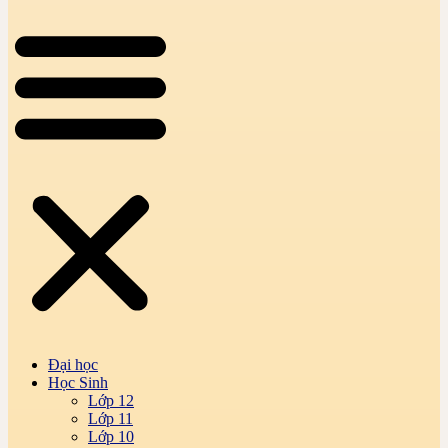
Đại học
Học Sinh
Lớp 12
Lớp 11
Lớp 10