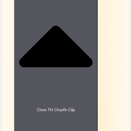
Bài tập, đề thi trắc nghiệm Công nghệ chế tạo máy
Online
Bài tập, đề thi trắc nghiệm Công nghệ hàn Online
Bài tập, đề thi trắc nghiệm Công nghệ phần mềm
Online
Bài tập, đề thi trắc nghiệm Công nghệ sản xuất
dược phẩm
Bài tập, đề thi trắc nghiệm Da liễu Online
Bài tập, đề thi trắc nghiệm Dẫn luận ngôn ngữ
Online
Bài tập, đề thi trắc nghiệm Dân số học Online
Bài tập, đề thi trắc nghiệm Dịch tễ học Online
Bài tập, đề thi trắc nghiệm Dinh dưỡng học Online
Bài tập, đề thi trắc nghiệm Dược lý Online
Bài tập, đề thi trắc nghiệm Gây mê hồi sức Online
Bài tập, đề thi trắc nghiệm Giải phẫu bệnh Online
Bài tập, đề thi trắc nghiệm Giải phẫu đại cương
Online
Bài tập, đề thi trắc nghiệm Giáo dục học đại cương
Online
Bài tập, đề thi trắc nghiệm Giáo dục nghề nghiệp
Close Thi Chuyển Cấp
Online
Bài tập, đề thi trắc nghiệm Giáo dục quốc phòng
Online
Bài tập, đề thi trắc nghiệm Giao tiếp trong kinh