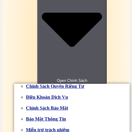
Online
Bài tập, đề thi trắc nghiệm Kỹ thuật nhiệt Online
Bài tập, đề thi trắc nghiệm Kỹ thuật thực phẩm
Online
Bài tập, đề thi trắc nghiệm Kỹ thuật điện Online
Bài tập, đề thi trắc nghiệm Lập trình Java Online
Bài tập, đề thi trắc nghiệm Lịch sử kinh tế quốc
dân
Bài tập, đề thi trắc nghiệm Lịch sử văn minh thế
giới
Bài tập, đề thi trắc nghiệm Lịch sử Đảng Online Có
đáp án
Bài tập, đề thi trắc nghiệm Linh kiện điện tử Online
Bài tập, đề thi trắc nghiệm Logic học Online
Bài tập, đề thi trắc nghiệm Luật an sinh xã hội
Open Chính Sách
Online
Chính Sách Quyền Riêng Tư
Bài tập, đề thi trắc nghiệm Luật bảo hiểm Online
Bài tập, đề thi trắc nghiệm Luật cạnh tranh Online
Điều Khoản Dịch Vụ
Bài tập, đề thi trắc nghiệm Luật dân sự Online
Bài tập, đề thi trắc nghiệm Luật doanh nghiệp
Chính Sách Bảo Mật
Online
Bài tập, đề thi trắc nghiệm Luật du lịch Online
Bảo Mật Thông Tin
Bài tập, đề thi trắc nghiệm Luật giáo dục Online
Bài tập, đề thi trắc nghiệm Luật hành chính Online
Miễn trừ trách nhiệm
Bài tập, đề thi trắc nghiệm Luật hiến pháp Online