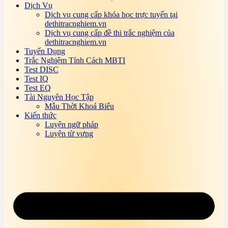
Bài tập, đề thi trắc nghiệm Luật tố tụng dân sự
Dịch Vụ
Online
Dịch vụ cung cấp khóa học trực tuyến tại
Bài tập, đề thi trắc nghiệm Luật đất đai Online
dethitracnghiem.vn
Bài tập, đề thi trắc nghiệm Luật đầu tư Online
Dịch vụ cung cấp đề thi trắc nghiệm của
Bài tập, đề thi trắc nghiệm Lý thuyết điều khiển tự
dethitracnghiem.vn
động
Tuyển Dụng
Bài tập, đề thi trắc nghiệm Mạng không dây Online
Trắc Nghiệm Tính Cách MBTI
Bài tập, đề thi trắc nghiệm Mạng máy tính Online
Test DISC
Bài tập, đề thi trắc nghiệm Marketing căn bản
Test IQ
Online
Test EQ
Bài tập, đề thi trắc nghiệm Miễn dịch học Online
Tài Nguyên Học Tập
Bài tập, đề thi trắc nghiệm Mô học đại cương
Mẫu Thời Khoá Biểu
Online
Kiến thức
Bài tập, đề thi trắc nghiệm Môi trường và con
Luyện ngữ pháp
người Online
Luyện từ vựng
Bài tập, đề thi trắc nghiệm Nghiệp vụ ngân hàng
Online
Bài tập, đề thi trắc nghiệm Nghiệp vụ ngoại thương
Online
Bài tập, đề thi trắc nghiệm Nguyên lý hệ điều hành
Online
Bài tập, đề thi trắc nghiệm Nguyên lý kế toán
Online
Bài tập, đề thi trắc nghiệm Nhi khoa Online
Bài tập, đề thi trắc nghiệm Nội khoa cơ sở Online