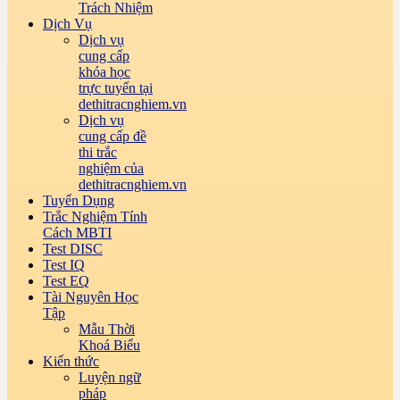
Trách Nhiệm
Dịch Vụ
Dịch vụ
cung cấp
khóa học
trực tuyến tại
dethitracnghiem.vn
Dịch vụ
cung cấp đề
thi trắc
nghiệm của
dethitracnghiem.vn
Tuyển Dụng
Trắc Nghiệm Tính
Cách MBTI
Test DISC
Test IQ
Test EQ
Tài Nguyên Học
Tập
Mẫu Thời
Khoá Biểu
Kiến thức
Luyện ngữ
pháp