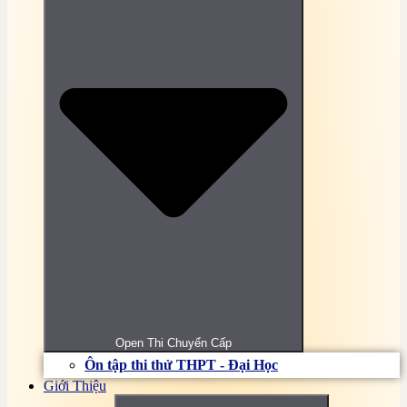
doanh
Bài tập, đề thi trắc nghiệm Hành vi tổ chức Online
Bài tập, đề thi trắc nghiệm Hệ điều hành Linux
Online
Bài tập, đề thi trắc nghiệm Hệ điều hành Windows
Online
Bài tập, đề thi trắc nghiệm Hóa lí dược Online
Bài tập, đề thi trắc nghiệm Hóa phân tích Online
Bài tập, đề thi trắc nghiệm Hóa sinh Online
Bài tập, đề thi trắc nghiệm Hóa đại cương Online
Bài tập, đề thi trắc nghiệm Huyết học – Truyền
máu Online
Bài tập, đề thi trắc nghiệm Kế toán công Online
Bài tập, đề thi trắc nghiệm Kế toán doanh nghiệp
Online
Bài tập, đề thi trắc nghiệm Kế toán hành chính sự
nghiệp
Bài tập, đề thi trắc nghiệm Kế toán máy Online
Bài tập, đề thi trắc nghiệm Kế toán quản trị Online
Bài tập, đề thi trắc nghiệm Kế toán quốc tế Online
Bài tập, đề thi trắc nghiệm Kế toán tài chính Online
Open Thi Chuyển Cấp
Bài tập, đề thi trắc nghiệm Kế toán thuế Online
Ôn tập thi thử THPT - Đại Học
Bài tập, đề thi trắc nghiệm Khoa học quản lý
Online
Giới Thiệu
Bài tập, đề thi trắc nghiệm Kiểm toán căn bản