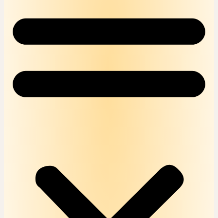
Bài tập, đề thi trắc nghiệm Nội ngoại cơ sở Online
Bài tập, đề thi trắc nghiệm Phân tích báo cáo tài
chính
Bài tập, đề thi trắc nghiệm Phân tích kinh doanh
Online
Bài tập, đề thi trắc nghiệm Pháp luật kinh tế Online
Bài tập, đề thi trắc nghiệm Pháp luật trong xây
dựng
Bài tập, đề thi trắc nghiệm Pháp luật đại cương
Online có đáp án
Bài tập, đề thi trắc nghiệm Quan hệ công chúng
(PR)
Bài tập, đề thi trắc nghiệm Quản lý bán hàng
Online
Bài tập, đề thi trắc Nghiệm Quản lý dự án đầu tư
Bài tập, đề thi trắc nghiệm Quản lý thuế Online
Bài tập, đề thi trắc nghiệm Quản trị chất lượng
Online
Bài tập, đề thi trắc nghiệm Quản trị chiến lược
Online
Bài tập, đề thi trắc nghiệm Quản trị cơ sở dữ liệu
Bài tập, đề thi trắc nghiệm Quản trị dịch vụ Online
Bài tập, đề thi trắc nghiệm Quản trị dự án Online
Bài tập, đề thi trắc nghiệm Quản trị học Online
Bài tập, đề thi trắc nghiệm Quản trị kinh doanh