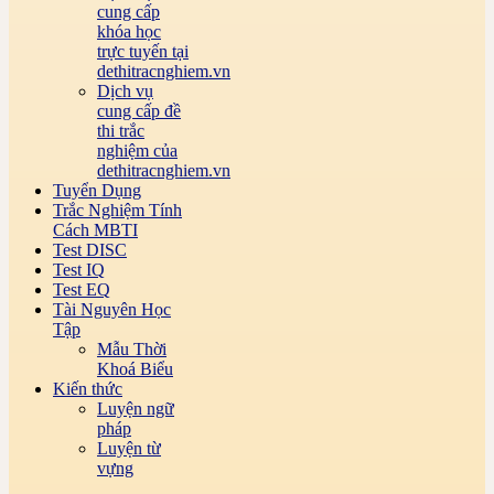
Trắc Nghiệm Quản Trị mạng
cung cấp
Trắc nghiệm Quản trị nhân lực
khóa học
Trắc nghiệm quảng quý nguồn lực
trực tuyến tại
Trắc Nghiệm Tâm lý học lứa tuổi và tâm lý học sư
dethitracnghiem.vn
phạm
Dịch vụ
Trắc nghiệm Tin học nghề phổ thông
cung cấp đề
Trắc Nghiệm Đường lối cách mạng của Đảng Cộng
thi trắc
sản Việt Nam
nghiệm của
dethitracnghiem.vn
Tuyển Dụng
Trắc Nghiệm Tính
Cách MBTI
Test DISC
Test IQ
Test EQ
Tài Nguyên Học
Tập
Mẫu Thời
Khoá Biểu
Kiến thức
Luyện ngữ
pháp
Luyện từ
vựng