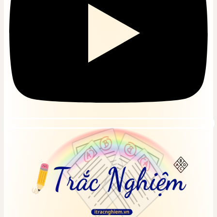
Online
Bài tập, đề thi trắc nghiệm Kinh tế quốc tế Online
Bài tập, đề thi trắc nghiệm Kinh tế vi mô Online
Bài tập, đề thi trắc nghiệm Kinh tế vĩ mô Online
Bài tập, đề thi trắc nghiệm Kỹ năng lãnh đạo
Online
Bài tập, đề thi trắc nghiệm Ký sinh trùng Online
Bài tập, đề thi trắc nghiệm Kỹ thuật an toàn lao
động
Bài tập, đề thi trắc nghiệm Kỹ thuật cảm biến
Online
Bài tập, đề thi trắc nghiệm Kỹ thuật lạnh Online
Bài tập, đề thi trắc nghiệm Kỹ thuật mạch điện tử
Online
Bài tập, đề thi trắc nghiệm Kỹ thuật môi trường
Online
Bài tập, đề thi trắc nghiệm Kỹ thuật nhiệt Online
Bài tập, đề thi trắc nghiệm Kỹ thuật thực phẩm
Online
Bài tập, đề thi trắc nghiệm Kỹ thuật điện Online
Bài tập, đề thi trắc nghiệm Lập trình Java Online
Bài tập, đề thi trắc nghiệm Lịch sử kinh tế quốc
dân
Bài tập, đề thi trắc nghiệm Lịch sử văn minh thế
giới