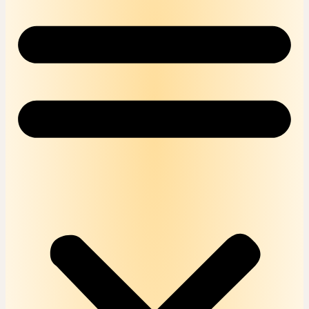
Bài tập, đề thi trắc nghiệm Nội ngoại cơ sở Online
Bài tập, đề thi trắc nghiệm Phân tích báo cáo tài
chính
Bài tập, đề thi trắc nghiệm Phân tích kinh doanh
Online
Bài tập, đề thi trắc nghiệm Pháp luật kinh tế Online
Bài tập, đề thi trắc nghiệm Pháp luật trong xây
dựng
Bài tập, đề thi trắc nghiệm Pháp luật đại cương
Online có đáp án
Bài tập, đề thi trắc nghiệm Quan hệ công chúng
(PR)
Bài tập, đề thi trắc nghiệm Quản lý bán hàng
Online
Bài tập, đề thi trắc Nghiệm Quản lý dự án đầu tư
Bài tập, đề thi trắc nghiệm Quản lý thuế Online
Bài tập, đề thi trắc nghiệm Quản trị chất lượng
Online
Bài tập, đề thi trắc nghiệm Quản trị chiến lược
Online
Bài tập, đề thi trắc nghiệm Quản trị cơ sở dữ liệu
Bài tập, đề thi trắc nghiệm Quản trị dịch vụ Online
Bài tập, đề thi trắc nghiệm Quản trị dự án Online
Bài tập, đề thi trắc nghiệm Quản trị học Online
Bài tập, đề thi trắc nghiệm Quản trị kinh doanh