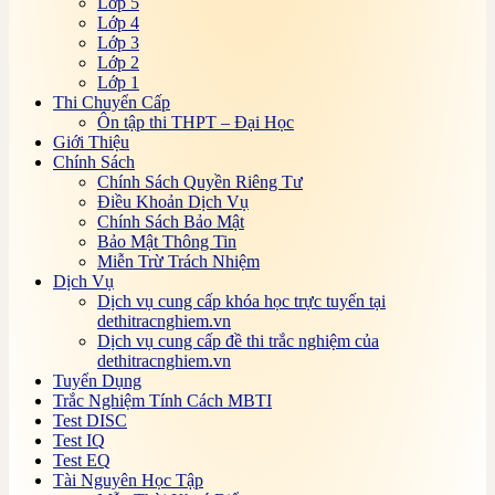
Lớp 5
Online
Lớp 4
Bài tập, đề thi trắc nghiệm Tài chính ngân hàng
Lớp 3
Online
Lớp 2
Bài tập, đề thi trắc Nghiệm Tài chính quốc tế
Lớp 1
Online
Thi Chuyển Cấp
Bài tập, đề thi trắc nghiệm Tài chính tiền tệ Online
Ôn tập thi THPT – Đại Học
Bài tập, đề thi trắc nghiệm Tâm lý học Online
Giới Thiệu
Bài tập, đề thi trắc nghiệm Tâm lý y đức Online
Chính Sách
Bài tập, đề thi trắc nghiệm Thanh toán quốc tế
Chính Sách Quyền Riêng Tư
Online
Điều Khoản Dịch Vụ
Bài tập, đề thi trắc nghiệm Thị trường tài chính
Chính Sách Bảo Mật
Online
Bảo Mật Thông Tin
Bài tập, đề thi trắc nghiệm Thiên văn học Online
Miễn Trừ Trách Nhiệm
Bài tập, đề thi trắc nghiệm Thiết kế cầu đường hầm
Dịch Vụ
giao thông
Dịch vụ cung cấp khóa học trực tuyến tại
Bài tập, đề thi trắc nghiệm Thủ tục hải quan Online
dethitracnghiem.vn
Bài tập, đề thi trắc nghiệm Thương mại quốc tế
Dịch vụ cung cấp đề thi trắc nghiệm của
Online
dethitracnghiem.vn
Bài tập, đề thi trắc nghiệm Thương mại điện tử
Tuyển Dụng
Online
Trắc Nghiệm Tính Cách MBTI
Bài tập, đề thi trắc nghiệm Thủy khí Online
Test DISC
Bài tập, đề thi trắc nghiệm Tín dụng ngân hàng
Test IQ
Online
Test EQ
Bài tập, đề thi trắc nghiệm Tin học nghề phổ thông
Tài Nguyên Học Tập
Online