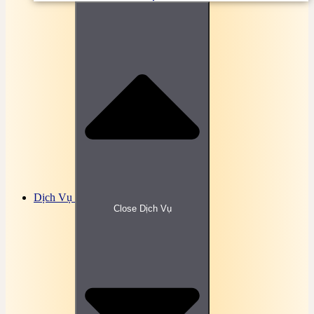
Bài tập, đề thi trắc nghiệm Luật hình sự Online
Bài tập, đề thi trắc Nghiệm Luật hôn nhân và gia
đình
Bài tập, đề thi trắc nghiệm Luật kinh doanh Online
Bài tập, đề thi trắc nghiệm Luật kinh tế Online
Bài tập, đề thi trắc nghiệm Luật lao động Online
Bài tập, đề thi trắc nghiệm Luật môi trường Online
Bài tập, đề thi trắc nghiệm Luật ngân hàng Online
Bài tập, đề thi trắc nghiệm Luật so sánh Online
Bài tập, đề thi trắc nghiệm Luật tài chính Online
Bài tập, đề thi trắc nghiệm Luật tố tụng dân sự
Online
Bài tập, đề thi trắc nghiệm Luật đất đai Online
Bài tập, đề thi trắc nghiệm Luật đầu tư Online
Bài tập, đề thi trắc nghiệm Lý thuyết điều khiển tự
Dịch Vụ
động
Close Dịch Vụ
Bài tập, đề thi trắc nghiệm Mạng không dây Online
Bài tập, đề thi trắc nghiệm Mạng máy tính Online
Bài tập, đề thi trắc nghiệm Marketing căn bản
Online
Bài tập, đề thi trắc nghiệm Miễn dịch học Online
Bài tập, đề thi trắc nghiệm Mô học đại cương
Online
Bài tập, đề thi trắc nghiệm Môi trường và con
người Online