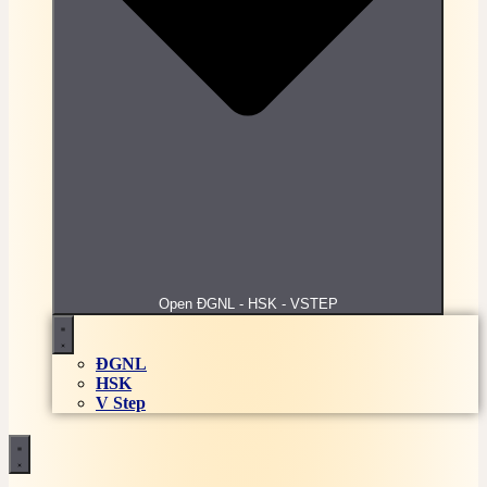
Bài tập trắc nghiệm Chứng khoán và thị trường
chứng khoán
Bài tập trắc nghiệm Lịch sử các học thuyết kinh tế
Open ĐGNL - HSK - VSTEP
Bài tập trắc nghiệm Phương pháp nghiên cứu khoa
học
Bài tập, đề thi trắc nghiệm An toàn vệ sinh thực
ĐGNL
phẩm Online
HSK
Bài tập, đề thi trắc nghiệm An toàn điện Online
V Step
Bài tập, đề thi trắc nghiệm Báo cáo tài chính hợp
nhất
Bài tập, đề thi trắc nghiệm Bảo hiểm đại cương
Online
Bài tập, đề thi trắc nghiệm Bảo mật an ninh mạng