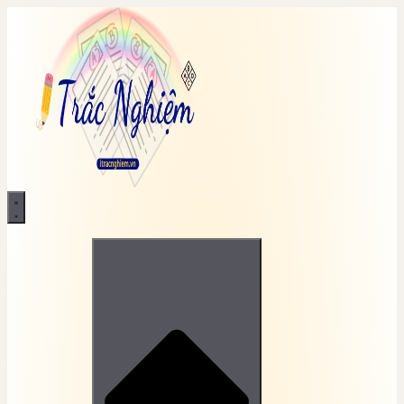
Chuyển
đến
nội
dung