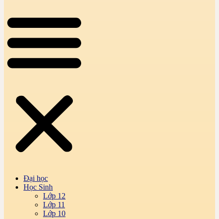
Đại học
Học Sinh
Lớp 12
Lớp 11
Lớp 10