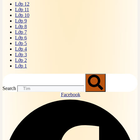
Lớp 12
Online
Lớp 11
Bài tập, đề thi trắc nghiệm Bệnh học truyền nhiễm
Lớp 10
Online
Lớp 9
Bài tập, đề thi trắc nghiệm Bệnh lý học Online
Lớp 8
Bài tập, đề thi trắc nghiệm Chi tiết máy Online
Lớp 7
Bài tập, đề thi trắc nghiệm Chủ nghĩa xã hội khoa
Lớp 6
học Online
Lớp 5
Bài tập, đề thi trắc nghiệm Chuẩn đoán hình ảnh
Lớp 4
Online
Lớp 3
Bài tập, đề thi trắc nghiệm Chứng chỉ hành nghề
Lớp 2
xây dựng
Lớp 1
Bài tập, đề thi trắc nghiệm Cơ học đất Online
Bài tập, đề thi trắc nghiệm Cơ sở văn hóa Việt Nam
Online
Bài tập, đề thi trắc nghiệm Công nghệ chế tạo máy
Search
Online
Facebook
Bài tập, đề thi trắc nghiệm Công nghệ hàn Online
Bài tập, đề thi trắc nghiệm Công nghệ phần mềm
Online
Bài tập, đề thi trắc nghiệm Công nghệ sản xuất
dược phẩm
Bài tập, đề thi trắc nghiệm Da liễu Online
Bài tập, đề thi trắc nghiệm Dẫn luận ngôn ngữ
Online
Bài tập, đề thi trắc nghiệm Dân số học Online