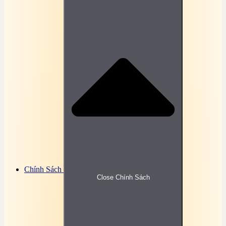
Online
Bài tập, đề thi trắc nghiệm Kiến trúc máy tính
Online
Bài tập, đề thi trắc nghiệm Kinh tế chính trị Online
Bài tập, đề thi trắc nghiệm Kinh tế học đại cương
Online
Bài tập, đề thi trắc nghiệm Kinh tế lượng Online
Bài tập, đề thi trắc nghiệm Kinh tế môi trường
Online
Bài tập, đề thi trắc nghiệm Kinh tế phát triển
Online
Bài tập, đề thi trắc nghiệm Kinh tế quốc tế Online
Bài tập, đề thi trắc nghiệm Kinh tế vi mô Online
Bài tập, đề thi trắc nghiệm Kinh tế vĩ mô Online
Bài tập, đề thi trắc nghiệm Kỹ năng lãnh đạo
Online
Bài tập, đề thi trắc nghiệm Ký sinh trùng Online
Bài tập, đề thi trắc nghiệm Kỹ thuật an toàn lao
động
Chính Sách
Bài tập, đề thi trắc nghiệm Kỹ thuật cảm biến
Close Chính Sách
Online
Bài tập, đề thi trắc nghiệm Kỹ thuật lạnh Online
Bài tập, đề thi trắc nghiệm Kỹ thuật mạch điện tử
Online
Bài tập, đề thi trắc nghiệm Kỹ thuật môi trường