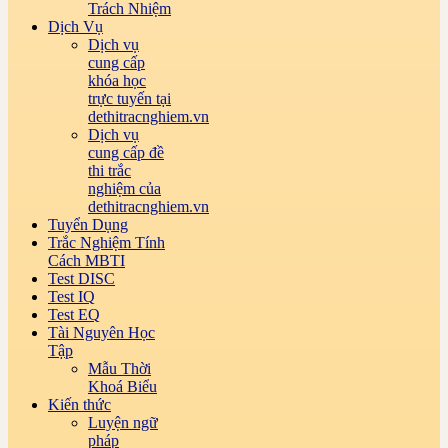
Trách Nhiệm
Dịch Vụ
Dịch vụ
cung cấp
khóa học
trực tuyến tại
dethitracnghiem.vn
Dịch vụ
cung cấp đề
thi trắc
nghiệm của
dethitracnghiem.vn
Tuyển Dụng
Trắc Nghiệm Tính
Cách MBTI
Test DISC
Test IQ
Test EQ
Tài Nguyên Học
Tập
Mẫu Thời
Khoá Biểu
Kiến thức
Luyện ngữ
pháp