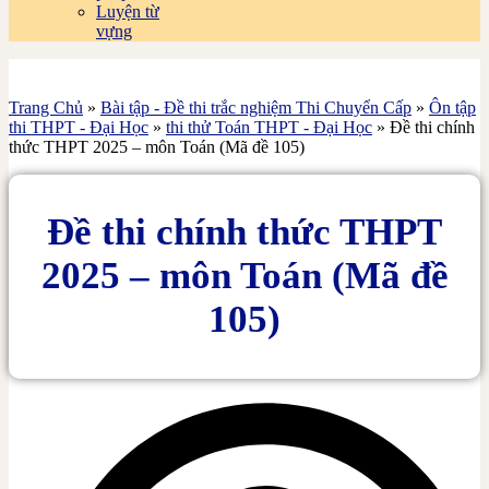
Luyện từ
vựng
Trang Chủ
»
Bài tập - Đề thi trắc nghiệm Thi Chuyển Cấp
»
Ôn tập
thi THPT - Đại Học
»
thi thử Toán THPT - Đại Học
»
Đề thi chính
thức THPT 2025 – môn Toán (Mã đề 105)
Đề thi chính thức THPT
2025 – môn Toán (Mã đề
105)