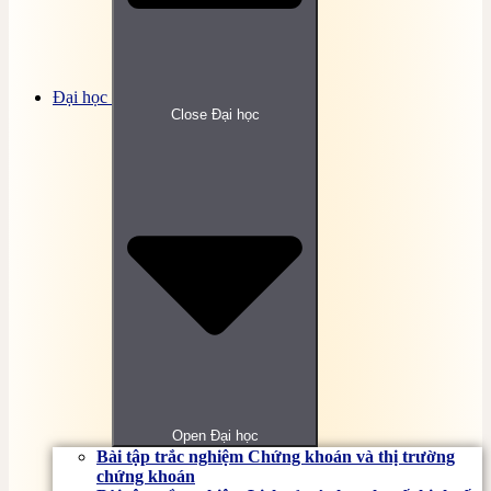
Đại học
Close Đại học
Open Đại học
Bài tập trắc nghiệm Chứng khoán và thị trường
chứng khoán