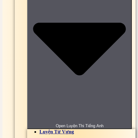
Online
Bài tập, đề thi trắc nghiệm Truyền số liệu Online
1000 + Bài tập, đề thi trắc nghiệm Tư tưởng Hồ Chí
Minh Online Có Đáp Án
Bài tập, đề thi Trắc Nghiệm Vật liệu cơ khí Online
Bài tập, đề thi trắc nghiệm Vật liệu kỹ thuật Online
Bài tập, đề thi trắc nghiệm Vật liệu điện Online
Bài tập, đề thi trắc nghiệm Vật lý đại cương Online
Bài tập, đề thi trắc nghiệm Vi sinh thực phẩm
Online
Bài tập, đề thi trắc nghiệm Vi sinh vật Online
Bài tập, đề thi trắc nghiệm Vi sinh đại cương Online
Bài tập, đề thi trắc nghiệm Vi xử lý Online
Bài tập, đề thi trắc nghiệm Xác suất thống kê
Online
Bài tập, đề thi trắc nghiệm Y học cổ truyền Online
Bài tập, đề thi trắc nghiệm Y sinh học di truyền
Online
Bài tập, đề thi trắc nghiệm Đại cương y học lao
động Online
Bài tập, đề thi trắc nghiệm Đại số tuyến tính Online
Bài tập, đề thi trắc nghiệm Đấu thầu Online
Bài tập, đề thi trắc nghiệm Địa lý du lịch Việt Nam
Open Luyện Thi Tiếng Anh
Online
Luyện Từ Vựng
Bài tập, đề thi trắc nghiệm Địa lý kinh tế Online