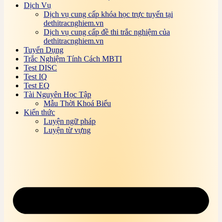
Bài tập, đề thi trắc nghiệm Luật tố tụng dân sự
Dịch Vụ
Online
Dịch vụ cung cấp khóa học trực tuyến tại
Bài tập, đề thi trắc nghiệm Luật đất đai Online
dethitracnghiem.vn
Bài tập, đề thi trắc nghiệm Luật đầu tư Online
Dịch vụ cung cấp đề thi trắc nghiệm của
Bài tập, đề thi trắc nghiệm Lý thuyết điều khiển tự
dethitracnghiem.vn
động
Tuyển Dụng
Bài tập, đề thi trắc nghiệm Mạng không dây Online
Trắc Nghiệm Tính Cách MBTI
Bài tập, đề thi trắc nghiệm Mạng máy tính Online
Test DISC
Bài tập, đề thi trắc nghiệm Marketing căn bản
Test IQ
Online
Test EQ
Bài tập, đề thi trắc nghiệm Miễn dịch học Online
Tài Nguyên Học Tập
Bài tập, đề thi trắc nghiệm Mô học đại cương
Mẫu Thời Khoá Biểu
Online
Kiến thức
Bài tập, đề thi trắc nghiệm Môi trường và con
Luyện ngữ pháp
người Online
Luyện từ vựng
Bài tập, đề thi trắc nghiệm Nghiệp vụ ngân hàng
Online
Bài tập, đề thi trắc nghiệm Nghiệp vụ ngoại thương
Online
Bài tập, đề thi trắc nghiệm Nguyên lý hệ điều hành
Online
Bài tập, đề thi trắc nghiệm Nguyên lý kế toán
Online
Bài tập, đề thi trắc nghiệm Nhi khoa Online
Bài tập, đề thi trắc nghiệm Nội khoa cơ sở Online