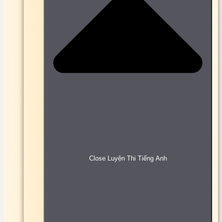
giao thông
Bài tập, đề thi trắc nghiệm Thủ tục hải quan Online
Bài tập, đề thi trắc nghiệm Thương mại quốc tế
Online
Bài tập, đề thi trắc nghiệm Thương mại điện tử
Online
Bài tập, đề thi trắc nghiệm Thủy khí Online
Bài tập, đề thi trắc nghiệm Tín dụng ngân hàng
Online
Bài tập, đề thi trắc nghiệm Tin học nghề phổ thông
Online
Bài tập, đề thi trắc nghiệm Tin học đại cương
Online
Bài tập, đề thi trắc nghiệm Tổ chức và quản lý y tế
Online
Bài tập, đề thi trắc nghiệm Toán cao cấp A1 Online
Bài tập, đề thi trắc nghiệm Toán cao cấp A2 Online
Bài tập, đề thi trắc nghiệm Toán cao cấp C1 Online
Close Luyện Thi Tiếng Anh
Bài tập, đề thi trắc nghiệm Toán cao cấp C2 Online
Bài tập, đề thi trắc nghiệm Toán kinh tế Online
Bài tập, đề thi trắc nghiệm Toán rời rạc Online
Bài tập, đề thi trắc nghiệm Toán tài chính Online
Bài tập, đề thi trắc nghiệm Tổng quát viễn thông
Online
Bài tập, đề thi trắc nghiệm Triết học Mác Lênin