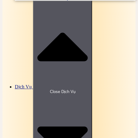
Bài tập, đề thi trắc nghiệm Luật hình sự Online
Bài tập, đề thi trắc Nghiệm Luật hôn nhân và gia
đình
Bài tập, đề thi trắc nghiệm Luật kinh doanh Online
Bài tập, đề thi trắc nghiệm Luật kinh tế Online
Bài tập, đề thi trắc nghiệm Luật lao động Online
Bài tập, đề thi trắc nghiệm Luật môi trường Online
Bài tập, đề thi trắc nghiệm Luật ngân hàng Online
Bài tập, đề thi trắc nghiệm Luật so sánh Online
Bài tập, đề thi trắc nghiệm Luật tài chính Online
Bài tập, đề thi trắc nghiệm Luật tố tụng dân sự
Online
Bài tập, đề thi trắc nghiệm Luật đất đai Online
Bài tập, đề thi trắc nghiệm Luật đầu tư Online
Bài tập, đề thi trắc nghiệm Lý thuyết điều khiển tự
Dịch Vụ
động
Close Dịch Vụ
Bài tập, đề thi trắc nghiệm Mạng không dây Online
Bài tập, đề thi trắc nghiệm Mạng máy tính Online
Bài tập, đề thi trắc nghiệm Marketing căn bản
Online
Bài tập, đề thi trắc nghiệm Miễn dịch học Online
Bài tập, đề thi trắc nghiệm Mô học đại cương
Online
Bài tập, đề thi trắc nghiệm Môi trường và con
người Online