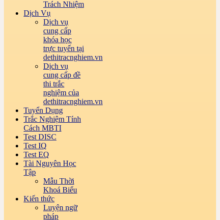
Trách Nhiệm
Dịch Vụ
Dịch vụ
cung cấp
khóa học
trực tuyến tại
dethitracnghiem.vn
Dịch vụ
cung cấp đề
thi trắc
nghiệm của
dethitracnghiem.vn
Tuyển Dụng
Trắc Nghiệm Tính
Cách MBTI
Test DISC
Test IQ
Test EQ
Tài Nguyên Học
Tập
Mẫu Thời
Khoá Biểu
Kiến thức
Luyện ngữ
pháp