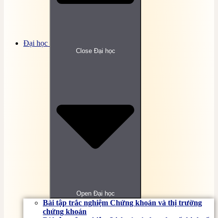
Đại học
Close Đại học
Open Đại học
Bài tập trắc nghiệm Chứng khoán và thị trường
chứng khoán