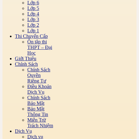
Lớp 6
Bài tập, đề thi trắc nghiệm Vi sinh đại cương Online
Lớp 5
Bài tập, đề thi trắc nghiệm Vi xử lý Online
Lớp 4
Bài tập, đề thi trắc nghiệm Xác suất thống kê
Lớp 3
Online
Lớp 2
Bài tập, đề thi trắc nghiệm Y học cổ truyền Online
Lớp 1
Bài tập, đề thi trắc nghiệm Y sinh học di truyền
Thi Chuyển Cấp
Online
Ôn tập thi
Bài tập, đề thi trắc nghiệm Đại cương y học lao
THPT – Đại
động Online
Học
Bài tập, đề thi trắc nghiệm Đại số tuyến tính Online
Giới Thiệu
Bài tập, đề thi trắc nghiệm Đấu thầu Online
Chính Sách
Bài tập, đề thi trắc nghiệm Địa lý du lịch Việt Nam
Chính Sách
Online
Quyền
Bài tập, đề thi trắc nghiệm Địa lý kinh tế Online
Riêng Tư
Bài tập, đề thi trắc nghiệm Điều dưỡng cơ bản
Điều Khoản
Bài tập, đề thi trắc nghiệm Định giá tài sản Online
Dịch Vụ
Bài tập, đề thi trắc nghiệm Đo lường điện và thiết bị
Chính Sách
đo Online
Bảo Mật
Quản trị nhân lực
Bảo Mật
Trắc nghiệm Kiến trúc máy tính
Thông Tin
Trắc nghiệm Kỹ thuật vi xử lý
Miễn Trừ
Trắc nghiệm Luật kinh doanh
Trách Nhiệm
Trắc nghiệm Luật kinh tế
Dịch Vụ
Trắc Nghiệm Nhập môn Internet và E-learning
Dịch vụ