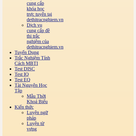
Trắc Nghiệm Quản Trị mạng
cung cấp
Trắc nghiệm Quản trị nhân lực
khóa học
Trắc nghiệm quảng quý nguồn lực
trực tuyến tại
Trắc Nghiệm Tâm lý học lứa tuổi và tâm lý học sư
dethitracnghiem.vn
phạm
Dịch vụ
Trắc nghiệm Tin học nghề phổ thông
cung cấp đề
Trắc Nghiệm Đường lối cách mạng của Đảng Cộng
thi trắc
sản Việt Nam
nghiệm của
dethitracnghiem.vn
Tuyển Dụng
Trắc Nghiệm Tính
Cách MBTI
Test DISC
Test IQ
Test EQ
Tài Nguyên Học
Tập
Mẫu Thời
Khoá Biểu
Kiến thức
Luyện ngữ
pháp
Luyện từ
vựng