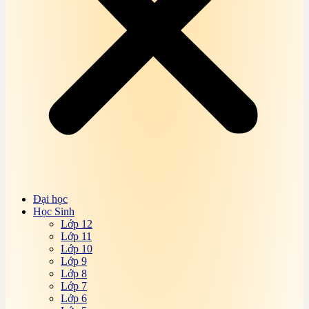
quốc tế
Bài tập, đề thi trắc nghiệm Quản trị logistics Online
Bài tập, đề thi trắc nghiệm Quản trị mạng Online
Bài tập, đề thi trắc nghiệm Quản trị marketing
Online
Bài tập, đề thi trắc nghiệm Quản trị nguồn nhân
lực
Bài tập, đề thi trắc nghiệm Quản trị sản xuất Online
Bài tập, đề thi trắc nghiệm Quản trị tài chính
Online
Bài tập, đề thi trắc nghiệm Quản trị thương mại
Online
Bài tập, đề thi trắc nghiệm Quản trị văn phòng
Online
Bài tập, đề thi trắc nghiệm Quản trị xuất nhập
khẩu Online
Đại học
Bài tập, đề thi trắc nghiệm Răng – Hàm – Mặt
Học Sinh
Online
Lớp 12
Bài tập, đề thi trắc nghiệm Sinh học đại cương
Lớp 11
Online
Lớp 10
Bài tập, đề thi trắc nghiệm Sinh lý học Online
Lớp 9
Bài tập, đề thi trắc nghiệm SPSS Online
Lớp 8
Bài tập, đề thi trắc nghiệm Tai – Mũi – Họng Online
Lớp 7
Bài tập, đề thi trắc nghiệm Tài chính công Online
Lớp 6
Bài tập, đề thi trắc nghiệm Tài chính doanh nghiệp