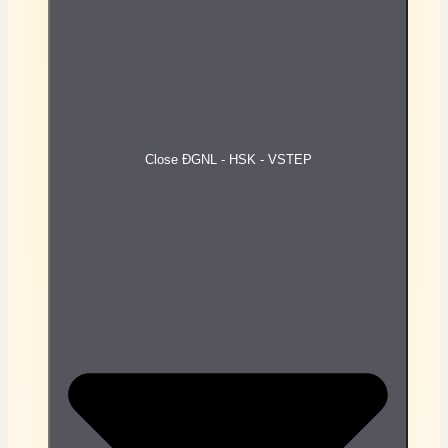
Close ĐGNL - HSK - VSTEP