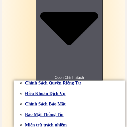
Online
Bài tập, đề thi trắc nghiệm Kỹ thuật nhiệt Online
Bài tập, đề thi trắc nghiệm Kỹ thuật thực phẩm
Online
Bài tập, đề thi trắc nghiệm Kỹ thuật điện Online
Bài tập, đề thi trắc nghiệm Lập trình Java Online
Bài tập, đề thi trắc nghiệm Lịch sử kinh tế quốc
dân
Bài tập, đề thi trắc nghiệm Lịch sử văn minh thế
giới
Bài tập, đề thi trắc nghiệm Lịch sử Đảng Online Có
đáp án
Bài tập, đề thi trắc nghiệm Linh kiện điện tử Online
Bài tập, đề thi trắc nghiệm Logic học Online
Bài tập, đề thi trắc nghiệm Luật an sinh xã hội
Open Chính Sách
Online
Chính Sách Quyền Riêng Tư
Bài tập, đề thi trắc nghiệm Luật bảo hiểm Online
Bài tập, đề thi trắc nghiệm Luật cạnh tranh Online
Điều Khoản Dịch Vụ
Bài tập, đề thi trắc nghiệm Luật dân sự Online
Bài tập, đề thi trắc nghiệm Luật doanh nghiệp
Chính Sách Bảo Mật
Online
Bài tập, đề thi trắc nghiệm Luật du lịch Online
Bảo Mật Thông Tin
Bài tập, đề thi trắc nghiệm Luật giáo dục Online
Bài tập, đề thi trắc nghiệm Luật hành chính Online
Miễn trừ trách nhiệm
Bài tập, đề thi trắc nghiệm Luật hiến pháp Online