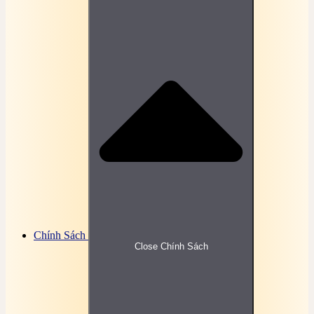
Online
Bài tập, đề thi trắc nghiệm Kiến trúc máy tính
Online
Bài tập, đề thi trắc nghiệm Kinh tế chính trị Online
Bài tập, đề thi trắc nghiệm Kinh tế học đại cương
Online
Bài tập, đề thi trắc nghiệm Kinh tế lượng Online
Bài tập, đề thi trắc nghiệm Kinh tế môi trường
Online
Bài tập, đề thi trắc nghiệm Kinh tế phát triển
Online
Bài tập, đề thi trắc nghiệm Kinh tế quốc tế Online
Bài tập, đề thi trắc nghiệm Kinh tế vi mô Online
Bài tập, đề thi trắc nghiệm Kinh tế vĩ mô Online
Bài tập, đề thi trắc nghiệm Kỹ năng lãnh đạo
Online
Bài tập, đề thi trắc nghiệm Ký sinh trùng Online
Bài tập, đề thi trắc nghiệm Kỹ thuật an toàn lao
động
Chính Sách
Bài tập, đề thi trắc nghiệm Kỹ thuật cảm biến
Close Chính Sách
Online
Bài tập, đề thi trắc nghiệm Kỹ thuật lạnh Online
Bài tập, đề thi trắc nghiệm Kỹ thuật mạch điện tử
Online
Bài tập, đề thi trắc nghiệm Kỹ thuật môi trường