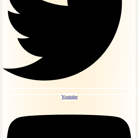
Bài tập, đề thi trắc nghiệm Huyết học – Truyền
máu Online
Bài tập, đề thi trắc nghiệm Kế toán công Online
Bài tập, đề thi trắc nghiệm Kế toán doanh nghiệp
Online
Bài tập, đề thi trắc nghiệm Kế toán hành chính sự
nghiệp
Bài tập, đề thi trắc nghiệm Kế toán máy Online
Bài tập, đề thi trắc nghiệm Kế toán quản trị Online
Bài tập, đề thi trắc nghiệm Kế toán quốc tế Online
Bài tập, đề thi trắc nghiệm Kế toán tài chính Online
Bài tập, đề thi trắc nghiệm Kế toán thuế Online
Bài tập, đề thi trắc nghiệm Khoa học quản lý
Online
Bài tập, đề thi trắc nghiệm Kiểm toán căn bản
Online
Bài tập, đề thi trắc nghiệm Kiến trúc máy tính
Online
Youtube
Bài tập, đề thi trắc nghiệm Kinh tế chính trị Online
Bài tập, đề thi trắc nghiệm Kinh tế học đại cương
Online
Bài tập, đề thi trắc nghiệm Kinh tế lượng Online
Bài tập, đề thi trắc nghiệm Kinh tế môi trường
Online
Bài tập, đề thi trắc nghiệm Kinh tế phát triển