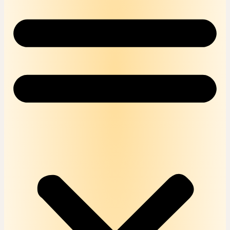
Bài tập, đề thi trắc nghiệm Nội ngoại cơ sở Online
Bài tập, đề thi trắc nghiệm Phân tích báo cáo tài
chính
Bài tập, đề thi trắc nghiệm Phân tích kinh doanh
Online
Bài tập, đề thi trắc nghiệm Pháp luật kinh tế Online
Bài tập, đề thi trắc nghiệm Pháp luật trong xây
dựng
Bài tập, đề thi trắc nghiệm Pháp luật đại cương
Online có đáp án
Bài tập, đề thi trắc nghiệm Quan hệ công chúng
(PR)
Bài tập, đề thi trắc nghiệm Quản lý bán hàng
Online
Bài tập, đề thi trắc Nghiệm Quản lý dự án đầu tư
Bài tập, đề thi trắc nghiệm Quản lý thuế Online
Bài tập, đề thi trắc nghiệm Quản trị chất lượng
Online
Bài tập, đề thi trắc nghiệm Quản trị chiến lược
Online
Bài tập, đề thi trắc nghiệm Quản trị cơ sở dữ liệu
Bài tập, đề thi trắc nghiệm Quản trị dịch vụ Online
Bài tập, đề thi trắc nghiệm Quản trị dự án Online
Bài tập, đề thi trắc nghiệm Quản trị học Online
Bài tập, đề thi trắc nghiệm Quản trị kinh doanh