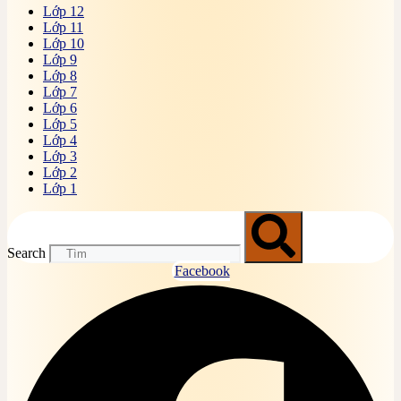
Lớp 12
Online
Lớp 11
Bài tập, đề thi trắc nghiệm Bệnh học truyền nhiễm
Lớp 10
Online
Lớp 9
Bài tập, đề thi trắc nghiệm Bệnh lý học Online
Lớp 8
Bài tập, đề thi trắc nghiệm Chi tiết máy Online
Lớp 7
Bài tập, đề thi trắc nghiệm Chủ nghĩa xã hội khoa
Lớp 6
học Online
Lớp 5
Bài tập, đề thi trắc nghiệm Chuẩn đoán hình ảnh
Lớp 4
Online
Lớp 3
Bài tập, đề thi trắc nghiệm Chứng chỉ hành nghề
Lớp 2
xây dựng
Lớp 1
Bài tập, đề thi trắc nghiệm Cơ học đất Online
Bài tập, đề thi trắc nghiệm Cơ sở văn hóa Việt Nam
Online
Bài tập, đề thi trắc nghiệm Công nghệ chế tạo máy
Search
Online
Facebook
Bài tập, đề thi trắc nghiệm Công nghệ hàn Online
Bài tập, đề thi trắc nghiệm Công nghệ phần mềm
Online
Bài tập, đề thi trắc nghiệm Công nghệ sản xuất
dược phẩm
Bài tập, đề thi trắc nghiệm Da liễu Online
Bài tập, đề thi trắc nghiệm Dẫn luận ngôn ngữ
Online
Bài tập, đề thi trắc nghiệm Dân số học Online