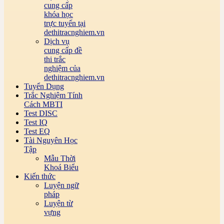
Trắc Nghiệm Quản Trị mạng
cung cấp
Trắc nghiệm Quản trị nhân lực
khóa học
Trắc nghiệm quảng quý nguồn lực
trực tuyến tại
Trắc Nghiệm Tâm lý học lứa tuổi và tâm lý học sư
dethitracnghiem.vn
phạm
Dịch vụ
Trắc nghiệm Tin học nghề phổ thông
cung cấp đề
Trắc Nghiệm Đường lối cách mạng của Đảng Cộng
thi trắc
sản Việt Nam
nghiệm của
dethitracnghiem.vn
Tuyển Dụng
Trắc Nghiệm Tính
Cách MBTI
Test DISC
Test IQ
Test EQ
Tài Nguyên Học
Tập
Mẫu Thời
Khoá Biểu
Kiến thức
Luyện ngữ
pháp
Luyện từ
vựng