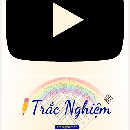
Online
Bài tập, đề thi trắc nghiệm Kinh tế quốc tế Online
Bài tập, đề thi trắc nghiệm Kinh tế vi mô Online
Bài tập, đề thi trắc nghiệm Kinh tế vĩ mô Online
Bài tập, đề thi trắc nghiệm Kỹ năng lãnh đạo
Online
Bài tập, đề thi trắc nghiệm Ký sinh trùng Online
Bài tập, đề thi trắc nghiệm Kỹ thuật an toàn lao
động
Bài tập, đề thi trắc nghiệm Kỹ thuật cảm biến
Online
Bài tập, đề thi trắc nghiệm Kỹ thuật lạnh Online
Bài tập, đề thi trắc nghiệm Kỹ thuật mạch điện tử
Online
Bài tập, đề thi trắc nghiệm Kỹ thuật môi trường
Online
Bài tập, đề thi trắc nghiệm Kỹ thuật nhiệt Online
Bài tập, đề thi trắc nghiệm Kỹ thuật thực phẩm
Online
Bài tập, đề thi trắc nghiệm Kỹ thuật điện Online
Bài tập, đề thi trắc nghiệm Lập trình Java Online
Bài tập, đề thi trắc nghiệm Lịch sử kinh tế quốc
dân
Bài tập, đề thi trắc nghiệm Lịch sử văn minh thế
giới