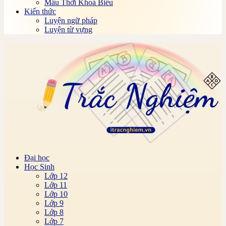
Mẫu Thời Khoá Biểu
Bài tập, đề thi trắc nghiệm Tin học đại cương
Kiến thức
Online
Luyện ngữ pháp
Bài tập, đề thi trắc nghiệm Tổ chức và quản lý y tế
Luyện từ vựng
Online
Bài tập, đề thi trắc nghiệm Toán cao cấp A1 Online
Bài tập, đề thi trắc nghiệm Toán cao cấp A2 Online
Bài tập, đề thi trắc nghiệm Toán cao cấp C1 Online
Bài tập, đề thi trắc nghiệm Toán cao cấp C2 Online
Bài tập, đề thi trắc nghiệm Toán kinh tế Online
Bài tập, đề thi trắc nghiệm Toán rời rạc Online
Bài tập, đề thi trắc nghiệm Toán tài chính Online
Bài tập, đề thi trắc nghiệm Tổng quát viễn thông
Online
Bài tập, đề thi trắc nghiệm Triết học Mác Lênin
Online
Bài tập, đề thi trắc nghiệm Truyền số liệu Online
1000 + Bài tập, đề thi trắc nghiệm Tư tưởng Hồ Chí
Đại học
Minh Online Có Đáp Án
Học Sinh
Bài tập, đề thi Trắc Nghiệm Vật liệu cơ khí Online
Lớp 12
Bài tập, đề thi trắc nghiệm Vật liệu kỹ thuật Online
Lớp 11
Bài tập, đề thi trắc nghiệm Vật liệu điện Online
Lớp 10
Bài tập, đề thi trắc nghiệm Vật lý đại cương Online
Lớp 9
Bài tập, đề thi trắc nghiệm Vi sinh thực phẩm
Lớp 8
Online
Lớp 7
Bài tập, đề thi trắc nghiệm Vi sinh vật Online