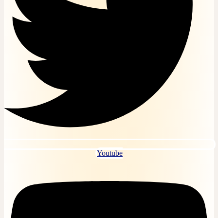
Bài tập, đề thi trắc nghiệm Huyết học – Truyền
máu Online
Bài tập, đề thi trắc nghiệm Kế toán công Online
Bài tập, đề thi trắc nghiệm Kế toán doanh nghiệp
Online
Bài tập, đề thi trắc nghiệm Kế toán hành chính sự
nghiệp
Bài tập, đề thi trắc nghiệm Kế toán máy Online
Bài tập, đề thi trắc nghiệm Kế toán quản trị Online
Bài tập, đề thi trắc nghiệm Kế toán quốc tế Online
Bài tập, đề thi trắc nghiệm Kế toán tài chính Online
Bài tập, đề thi trắc nghiệm Kế toán thuế Online
Bài tập, đề thi trắc nghiệm Khoa học quản lý
Online
Bài tập, đề thi trắc nghiệm Kiểm toán căn bản
Online
Bài tập, đề thi trắc nghiệm Kiến trúc máy tính
Online
Youtube
Bài tập, đề thi trắc nghiệm Kinh tế chính trị Online
Bài tập, đề thi trắc nghiệm Kinh tế học đại cương
Online
Bài tập, đề thi trắc nghiệm Kinh tế lượng Online
Bài tập, đề thi trắc nghiệm Kinh tế môi trường
Online
Bài tập, đề thi trắc nghiệm Kinh tế phát triển