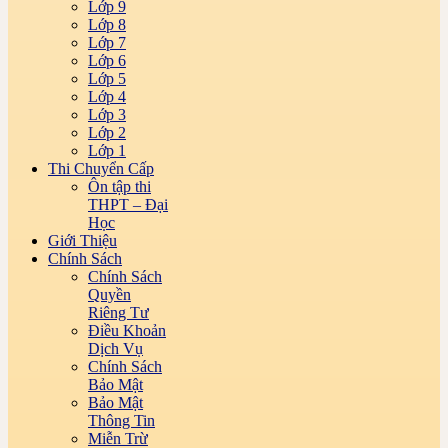
Lớp 9
Lớp 8
Lớp 7
Lớp 6
Lớp 5
Lớp 4
Lớp 3
Lớp 2
Lớp 1
Thi Chuyển Cấp
Ôn tập thi
THPT – Đại
Học
Giới Thiệu
Chính Sách
Chính Sách
Quyền
Riêng Tư
Điều Khoản
Dịch Vụ
Chính Sách
Bảo Mật
Bảo Mật
Thông Tin
Miễn Trừ