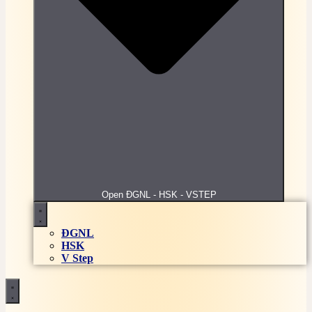
Bài tập trắc nghiệm Chứng khoán và thị trường
chứng khoán
Bài tập trắc nghiệm Lịch sử các học thuyết kinh tế
Open ĐGNL - HSK - VSTEP
Bài tập trắc nghiệm Phương pháp nghiên cứu khoa
học
Bài tập, đề thi trắc nghiệm An toàn vệ sinh thực
ĐGNL
phẩm Online
HSK
Bài tập, đề thi trắc nghiệm An toàn điện Online
V Step
Bài tập, đề thi trắc nghiệm Báo cáo tài chính hợp
nhất
Bài tập, đề thi trắc nghiệm Bảo hiểm đại cương
Online
Bài tập, đề thi trắc nghiệm Bảo mật an ninh mạng