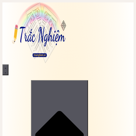
Chuyển
đến
nội
dung