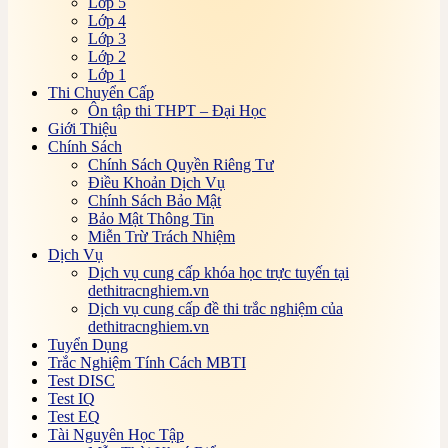
Lớp 5
Online
Lớp 4
Bài tập, đề thi trắc nghiệm Tài chính ngân hàng
Lớp 3
Online
Lớp 2
Bài tập, đề thi trắc Nghiệm Tài chính quốc tế
Lớp 1
Online
Thi Chuyển Cấp
Bài tập, đề thi trắc nghiệm Tài chính tiền tệ Online
Ôn tập thi THPT – Đại Học
Bài tập, đề thi trắc nghiệm Tâm lý học Online
Giới Thiệu
Bài tập, đề thi trắc nghiệm Tâm lý y đức Online
Chính Sách
Bài tập, đề thi trắc nghiệm Thanh toán quốc tế
Chính Sách Quyền Riêng Tư
Online
Điều Khoản Dịch Vụ
Bài tập, đề thi trắc nghiệm Thị trường tài chính
Chính Sách Bảo Mật
Online
Bảo Mật Thông Tin
Bài tập, đề thi trắc nghiệm Thiên văn học Online
Miễn Trừ Trách Nhiệm
Bài tập, đề thi trắc nghiệm Thiết kế cầu đường hầm
Dịch Vụ
giao thông
Dịch vụ cung cấp khóa học trực tuyến tại
Bài tập, đề thi trắc nghiệm Thủ tục hải quan Online
dethitracnghiem.vn
Bài tập, đề thi trắc nghiệm Thương mại quốc tế
Dịch vụ cung cấp đề thi trắc nghiệm của
Online
dethitracnghiem.vn
Bài tập, đề thi trắc nghiệm Thương mại điện tử
Tuyển Dụng
Online
Trắc Nghiệm Tính Cách MBTI
Bài tập, đề thi trắc nghiệm Thủy khí Online
Test DISC
Bài tập, đề thi trắc nghiệm Tín dụng ngân hàng
Test IQ
Online
Test EQ
Bài tập, đề thi trắc nghiệm Tin học nghề phổ thông
Tài Nguyên Học Tập
Online