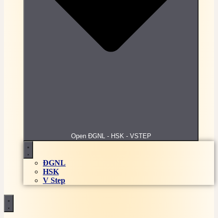
Bài tập trắc nghiệm Chứng khoán và thị trường
chứng khoán
Bài tập trắc nghiệm Lịch sử các học thuyết kinh tế
Open ĐGNL - HSK - VSTEP
Bài tập trắc nghiệm Phương pháp nghiên cứu khoa
học
Bài tập, đề thi trắc nghiệm An toàn vệ sinh thực
ĐGNL
phẩm Online
HSK
Bài tập, đề thi trắc nghiệm An toàn điện Online
V Step
Bài tập, đề thi trắc nghiệm Báo cáo tài chính hợp
nhất
Bài tập, đề thi trắc nghiệm Bảo hiểm đại cương
Online
Bài tập, đề thi trắc nghiệm Bảo mật an ninh mạng