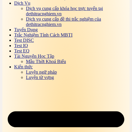
Bài tập, đề thi trắc nghiệm Luật tố tụng dân sự
Dịch Vụ
Online
Dịch vụ cung cấp khóa học trực tuyến tại
Bài tập, đề thi trắc nghiệm Luật đất đai Online
dethitracnghiem.vn
Bài tập, đề thi trắc nghiệm Luật đầu tư Online
Dịch vụ cung cấp đề thi trắc nghiệm của
Bài tập, đề thi trắc nghiệm Lý thuyết điều khiển tự
dethitracnghiem.vn
động
Tuyển Dụng
Bài tập, đề thi trắc nghiệm Mạng không dây Online
Trắc Nghiệm Tính Cách MBTI
Bài tập, đề thi trắc nghiệm Mạng máy tính Online
Test DISC
Bài tập, đề thi trắc nghiệm Marketing căn bản
Test IQ
Online
Test EQ
Bài tập, đề thi trắc nghiệm Miễn dịch học Online
Tài Nguyên Học Tập
Bài tập, đề thi trắc nghiệm Mô học đại cương
Mẫu Thời Khoá Biểu
Online
Kiến thức
Bài tập, đề thi trắc nghiệm Môi trường và con
Luyện ngữ pháp
người Online
Luyện từ vựng
Bài tập, đề thi trắc nghiệm Nghiệp vụ ngân hàng
Online
Bài tập, đề thi trắc nghiệm Nghiệp vụ ngoại thương
Online
Bài tập, đề thi trắc nghiệm Nguyên lý hệ điều hành
Online
Bài tập, đề thi trắc nghiệm Nguyên lý kế toán
Online
Bài tập, đề thi trắc nghiệm Nhi khoa Online
Bài tập, đề thi trắc nghiệm Nội khoa cơ sở Online