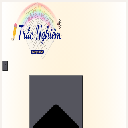
Chuyển
đến
nội
dung