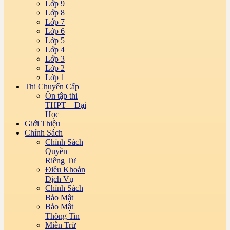
Lớp 9
Lớp 8
Lớp 7
Lớp 6
Lớp 5
Lớp 4
Lớp 3
Lớp 2
Lớp 1
Thi Chuyển Cấp
Ôn tập thi
THPT – Đại
Học
Giới Thiệu
Chính Sách
Chính Sách
Quyền
Riêng Tư
Điều Khoản
Dịch Vụ
Chính Sách
Bảo Mật
Bảo Mật
Thông Tin
Miễn Trừ