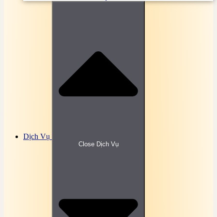
Bài tập, đề thi trắc nghiệm Luật hình sự Online
Bài tập, đề thi trắc Nghiệm Luật hôn nhân và gia
đình
Bài tập, đề thi trắc nghiệm Luật kinh doanh Online
Bài tập, đề thi trắc nghiệm Luật kinh tế Online
Bài tập, đề thi trắc nghiệm Luật lao động Online
Bài tập, đề thi trắc nghiệm Luật môi trường Online
Bài tập, đề thi trắc nghiệm Luật ngân hàng Online
Bài tập, đề thi trắc nghiệm Luật so sánh Online
Bài tập, đề thi trắc nghiệm Luật tài chính Online
Bài tập, đề thi trắc nghiệm Luật tố tụng dân sự
Online
Bài tập, đề thi trắc nghiệm Luật đất đai Online
Bài tập, đề thi trắc nghiệm Luật đầu tư Online
Bài tập, đề thi trắc nghiệm Lý thuyết điều khiển tự
Dịch Vụ
động
Close Dịch Vụ
Bài tập, đề thi trắc nghiệm Mạng không dây Online
Bài tập, đề thi trắc nghiệm Mạng máy tính Online
Bài tập, đề thi trắc nghiệm Marketing căn bản
Online
Bài tập, đề thi trắc nghiệm Miễn dịch học Online
Bài tập, đề thi trắc nghiệm Mô học đại cương
Online
Bài tập, đề thi trắc nghiệm Môi trường và con
người Online