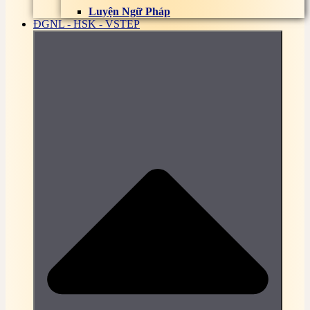
Bài tập, đề thi trắc nghiệm Điều dưỡng cơ bản
Luyện Ngữ Pháp
Bài tập, đề thi trắc nghiệm Định giá tài sản Online
ĐGNL - HSK - VSTEP
Bài tập, đề thi trắc nghiệm Đo lường điện và thiết bị
đo Online
Quản trị nhân lực
Trắc nghiệm Kiến trúc máy tính
Trắc nghiệm Kỹ thuật vi xử lý
Trắc nghiệm Luật kinh doanh
Trắc nghiệm Luật kinh tế
Trắc Nghiệm Nhập môn Internet và E-learning
Trắc Nghiệm Quản Trị mạng
Trắc nghiệm Quản trị nhân lực
Trắc nghiệm quảng quý nguồn lực
Trắc Nghiệm Tâm lý học lứa tuổi và tâm lý học sư
phạm
Trắc nghiệm Tin học nghề phổ thông
Trắc Nghiệm Đường lối cách mạng của Đảng Cộng
sản Việt Nam