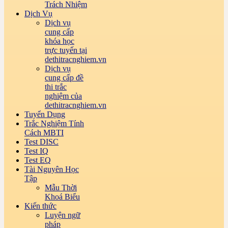
Trách Nhiệm
Dịch Vụ
Dịch vụ
cung cấp
khóa học
trực tuyến tại
dethitracnghiem.vn
Dịch vụ
cung cấp đề
thi trắc
nghiệm của
dethitracnghiem.vn
Tuyển Dụng
Trắc Nghiệm Tính
Cách MBTI
Test DISC
Test IQ
Test EQ
Tài Nguyên Học
Tập
Mẫu Thời
Khoá Biểu
Kiến thức
Luyện ngữ
pháp