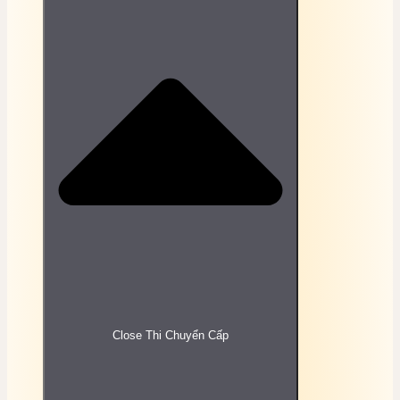
Bài tập, đề thi trắc nghiệm Công nghệ chế tạo máy
Online
Bài tập, đề thi trắc nghiệm Công nghệ hàn Online
Bài tập, đề thi trắc nghiệm Công nghệ phần mềm
Online
Bài tập, đề thi trắc nghiệm Công nghệ sản xuất
dược phẩm
Bài tập, đề thi trắc nghiệm Da liễu Online
Bài tập, đề thi trắc nghiệm Dẫn luận ngôn ngữ
Online
Bài tập, đề thi trắc nghiệm Dân số học Online
Bài tập, đề thi trắc nghiệm Dịch tễ học Online
Bài tập, đề thi trắc nghiệm Dinh dưỡng học Online
Bài tập, đề thi trắc nghiệm Dược lý Online
Bài tập, đề thi trắc nghiệm Gây mê hồi sức Online
Bài tập, đề thi trắc nghiệm Giải phẫu bệnh Online
Bài tập, đề thi trắc nghiệm Giải phẫu đại cương
Online
Bài tập, đề thi trắc nghiệm Giáo dục học đại cương
Online
Bài tập, đề thi trắc nghiệm Giáo dục nghề nghiệp
Close Thi Chuyển Cấp
Online
Bài tập, đề thi trắc nghiệm Giáo dục quốc phòng
Online
Bài tập, đề thi trắc nghiệm Giao tiếp trong kinh