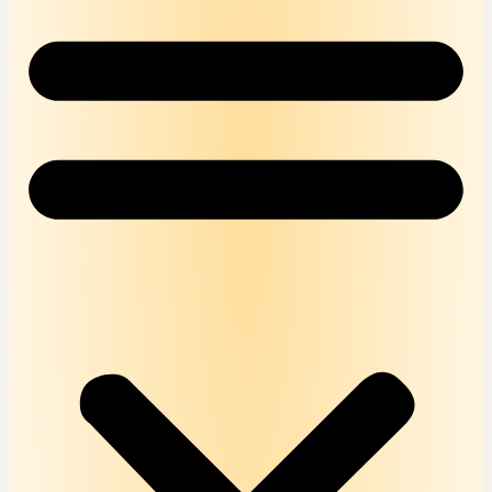
Bài tập, đề thi trắc nghiệm Nội ngoại cơ sở Online
Bài tập, đề thi trắc nghiệm Phân tích báo cáo tài
chính
Bài tập, đề thi trắc nghiệm Phân tích kinh doanh
Online
Bài tập, đề thi trắc nghiệm Pháp luật kinh tế Online
Bài tập, đề thi trắc nghiệm Pháp luật trong xây
dựng
Bài tập, đề thi trắc nghiệm Pháp luật đại cương
Online có đáp án
Bài tập, đề thi trắc nghiệm Quan hệ công chúng
(PR)
Bài tập, đề thi trắc nghiệm Quản lý bán hàng
Online
Bài tập, đề thi trắc Nghiệm Quản lý dự án đầu tư
Bài tập, đề thi trắc nghiệm Quản lý thuế Online
Bài tập, đề thi trắc nghiệm Quản trị chất lượng
Online
Bài tập, đề thi trắc nghiệm Quản trị chiến lược
Online
Bài tập, đề thi trắc nghiệm Quản trị cơ sở dữ liệu
Bài tập, đề thi trắc nghiệm Quản trị dịch vụ Online
Bài tập, đề thi trắc nghiệm Quản trị dự án Online
Bài tập, đề thi trắc nghiệm Quản trị học Online
Bài tập, đề thi trắc nghiệm Quản trị kinh doanh