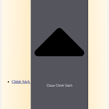
Online
Bài tập, đề thi trắc nghiệm Kiến trúc máy tính
Online
Bài tập, đề thi trắc nghiệm Kinh tế chính trị Online
Bài tập, đề thi trắc nghiệm Kinh tế học đại cương
Online
Bài tập, đề thi trắc nghiệm Kinh tế lượng Online
Bài tập, đề thi trắc nghiệm Kinh tế môi trường
Online
Bài tập, đề thi trắc nghiệm Kinh tế phát triển
Online
Bài tập, đề thi trắc nghiệm Kinh tế quốc tế Online
Bài tập, đề thi trắc nghiệm Kinh tế vi mô Online
Bài tập, đề thi trắc nghiệm Kinh tế vĩ mô Online
Bài tập, đề thi trắc nghiệm Kỹ năng lãnh đạo
Online
Bài tập, đề thi trắc nghiệm Ký sinh trùng Online
Bài tập, đề thi trắc nghiệm Kỹ thuật an toàn lao
động
Chính Sách
Bài tập, đề thi trắc nghiệm Kỹ thuật cảm biến
Close Chính Sách
Online
Bài tập, đề thi trắc nghiệm Kỹ thuật lạnh Online
Bài tập, đề thi trắc nghiệm Kỹ thuật mạch điện tử
Online
Bài tập, đề thi trắc nghiệm Kỹ thuật môi trường