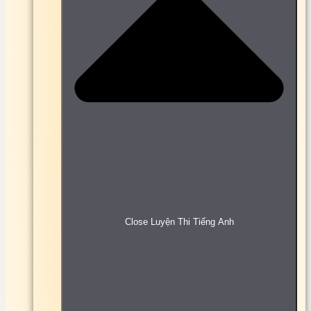
giao thông
Bài tập, đề thi trắc nghiệm Thủ tục hải quan Online
Bài tập, đề thi trắc nghiệm Thương mại quốc tế
Online
Bài tập, đề thi trắc nghiệm Thương mại điện tử
Online
Bài tập, đề thi trắc nghiệm Thủy khí Online
Bài tập, đề thi trắc nghiệm Tín dụng ngân hàng
Online
Bài tập, đề thi trắc nghiệm Tin học nghề phổ thông
Online
Bài tập, đề thi trắc nghiệm Tin học đại cương
Online
Bài tập, đề thi trắc nghiệm Tổ chức và quản lý y tế
Online
Bài tập, đề thi trắc nghiệm Toán cao cấp A1 Online
Bài tập, đề thi trắc nghiệm Toán cao cấp A2 Online
Bài tập, đề thi trắc nghiệm Toán cao cấp C1 Online
Close Luyện Thi Tiếng Anh
Bài tập, đề thi trắc nghiệm Toán cao cấp C2 Online
Bài tập, đề thi trắc nghiệm Toán kinh tế Online
Bài tập, đề thi trắc nghiệm Toán rời rạc Online
Bài tập, đề thi trắc nghiệm Toán tài chính Online
Bài tập, đề thi trắc nghiệm Tổng quát viễn thông
Online
Bài tập, đề thi trắc nghiệm Triết học Mác Lênin