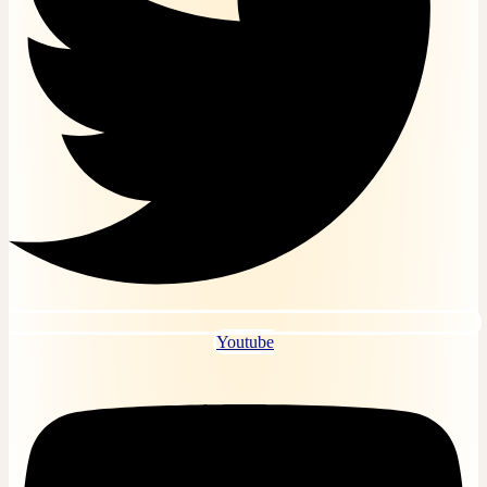
Bài tập, đề thi trắc nghiệm Huyết học – Truyền
máu Online
Bài tập, đề thi trắc nghiệm Kế toán công Online
Bài tập, đề thi trắc nghiệm Kế toán doanh nghiệp
Online
Bài tập, đề thi trắc nghiệm Kế toán hành chính sự
nghiệp
Bài tập, đề thi trắc nghiệm Kế toán máy Online
Bài tập, đề thi trắc nghiệm Kế toán quản trị Online
Bài tập, đề thi trắc nghiệm Kế toán quốc tế Online
Bài tập, đề thi trắc nghiệm Kế toán tài chính Online
Bài tập, đề thi trắc nghiệm Kế toán thuế Online
Bài tập, đề thi trắc nghiệm Khoa học quản lý
Online
Bài tập, đề thi trắc nghiệm Kiểm toán căn bản
Online
Bài tập, đề thi trắc nghiệm Kiến trúc máy tính
Online
Youtube
Bài tập, đề thi trắc nghiệm Kinh tế chính trị Online
Bài tập, đề thi trắc nghiệm Kinh tế học đại cương
Online
Bài tập, đề thi trắc nghiệm Kinh tế lượng Online
Bài tập, đề thi trắc nghiệm Kinh tế môi trường
Online
Bài tập, đề thi trắc nghiệm Kinh tế phát triển