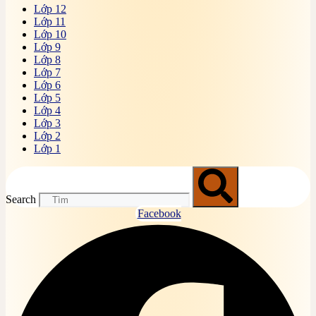
Lớp 12
Online
Lớp 11
Bài tập, đề thi trắc nghiệm Bệnh học truyền nhiễm
Lớp 10
Online
Lớp 9
Bài tập, đề thi trắc nghiệm Bệnh lý học Online
Lớp 8
Bài tập, đề thi trắc nghiệm Chi tiết máy Online
Lớp 7
Bài tập, đề thi trắc nghiệm Chủ nghĩa xã hội khoa
Lớp 6
học Online
Lớp 5
Bài tập, đề thi trắc nghiệm Chuẩn đoán hình ảnh
Lớp 4
Online
Lớp 3
Bài tập, đề thi trắc nghiệm Chứng chỉ hành nghề
Lớp 2
xây dựng
Lớp 1
Bài tập, đề thi trắc nghiệm Cơ học đất Online
Bài tập, đề thi trắc nghiệm Cơ sở văn hóa Việt Nam
Online
Bài tập, đề thi trắc nghiệm Công nghệ chế tạo máy
Search
Online
Facebook
Bài tập, đề thi trắc nghiệm Công nghệ hàn Online
Bài tập, đề thi trắc nghiệm Công nghệ phần mềm
Online
Bài tập, đề thi trắc nghiệm Công nghệ sản xuất
dược phẩm
Bài tập, đề thi trắc nghiệm Da liễu Online
Bài tập, đề thi trắc nghiệm Dẫn luận ngôn ngữ
Online
Bài tập, đề thi trắc nghiệm Dân số học Online