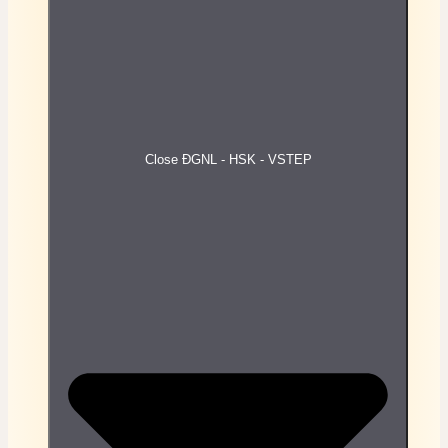
Close ĐGNL - HSK - VSTEP