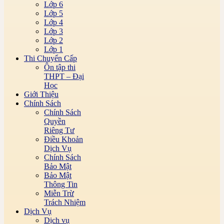
Lớp 6
Bài tập, đề thi trắc nghiệm Vi sinh đại cương Online
Lớp 5
Bài tập, đề thi trắc nghiệm Vi xử lý Online
Lớp 4
Bài tập, đề thi trắc nghiệm Xác suất thống kê
Lớp 3
Online
Lớp 2
Bài tập, đề thi trắc nghiệm Y học cổ truyền Online
Lớp 1
Bài tập, đề thi trắc nghiệm Y sinh học di truyền
Thi Chuyển Cấp
Online
Ôn tập thi
Bài tập, đề thi trắc nghiệm Đại cương y học lao
THPT – Đại
động Online
Học
Bài tập, đề thi trắc nghiệm Đại số tuyến tính Online
Giới Thiệu
Bài tập, đề thi trắc nghiệm Đấu thầu Online
Chính Sách
Bài tập, đề thi trắc nghiệm Địa lý du lịch Việt Nam
Chính Sách
Online
Quyền
Bài tập, đề thi trắc nghiệm Địa lý kinh tế Online
Riêng Tư
Bài tập, đề thi trắc nghiệm Điều dưỡng cơ bản
Điều Khoản
Bài tập, đề thi trắc nghiệm Định giá tài sản Online
Dịch Vụ
Bài tập, đề thi trắc nghiệm Đo lường điện và thiết bị
Chính Sách
đo Online
Bảo Mật
Quản trị nhân lực
Bảo Mật
Trắc nghiệm Kiến trúc máy tính
Thông Tin
Trắc nghiệm Kỹ thuật vi xử lý
Miễn Trừ
Trắc nghiệm Luật kinh doanh
Trách Nhiệm
Trắc nghiệm Luật kinh tế
Dịch Vụ
Trắc Nghiệm Nhập môn Internet và E-learning
Dịch vụ