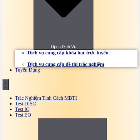
Bài tập, đề thi trắc nghiệm Nghiệp vụ ngân hàng
Online
Bài tập, đề thi trắc nghiệm Nghiệp vụ ngoại thương
Online
Bài tập, đề thi trắc nghiệm Nguyên lý hệ điều hành
Online
Bài tập, đề thi trắc nghiệm Nguyên lý kế toán
Online
Open Dịch Vụ
Bài tập, đề thi trắc nghiệm Nhi khoa Online
Dịch vụ cung cấp khóa học trực tuyến
Bài tập, đề thi trắc nghiệm Nội khoa cơ sở Online
Bài tập, đề thi trắc nghiệm Nội ngoại cơ sở Online
Dịch vụ cung cấp đề thi trắc nghiệm
Bài tập, đề thi trắc nghiệm Phân tích báo cáo tài
Tuyển Dụng
chính
Bài tập, đề thi trắc nghiệm Phân tích kinh doanh
Online
Bài tập, đề thi trắc nghiệm Pháp luật kinh tế Online
Bài tập, đề thi trắc nghiệm Pháp luật trong xây
Trắc Nghiệm Tính Cách MBTI
dựng
Test DISC
Bài tập, đề thi trắc nghiệm Pháp luật đại cương
Test IQ
Online có đáp án
Test EQ
Bài tập, đề thi trắc nghiệm Quan hệ công chúng
(PR)
Bài tập, đề thi trắc nghiệm Quản lý bán hàng
Online