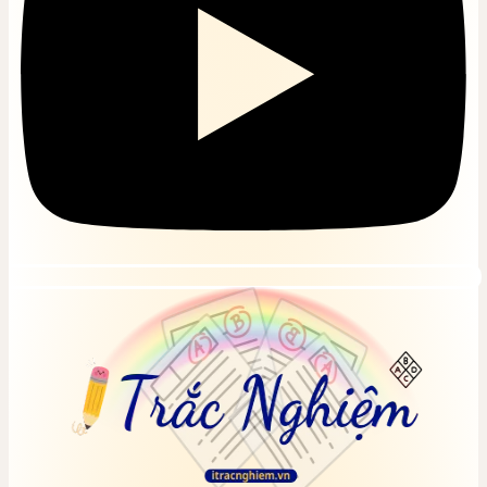
Online
Bài tập, đề thi trắc nghiệm Kinh tế quốc tế Online
Bài tập, đề thi trắc nghiệm Kinh tế vi mô Online
Bài tập, đề thi trắc nghiệm Kinh tế vĩ mô Online
Bài tập, đề thi trắc nghiệm Kỹ năng lãnh đạo
Online
Bài tập, đề thi trắc nghiệm Ký sinh trùng Online
Bài tập, đề thi trắc nghiệm Kỹ thuật an toàn lao
động
Bài tập, đề thi trắc nghiệm Kỹ thuật cảm biến
Online
Bài tập, đề thi trắc nghiệm Kỹ thuật lạnh Online
Bài tập, đề thi trắc nghiệm Kỹ thuật mạch điện tử
Online
Bài tập, đề thi trắc nghiệm Kỹ thuật môi trường
Online
Bài tập, đề thi trắc nghiệm Kỹ thuật nhiệt Online
Bài tập, đề thi trắc nghiệm Kỹ thuật thực phẩm
Online
Bài tập, đề thi trắc nghiệm Kỹ thuật điện Online
Bài tập, đề thi trắc nghiệm Lập trình Java Online
Bài tập, đề thi trắc nghiệm Lịch sử kinh tế quốc
dân
Bài tập, đề thi trắc nghiệm Lịch sử văn minh thế
giới