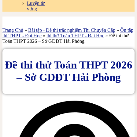
Luyện từ
vựng
Trang Chủ
»
Bài tập - Đề thi trắc nghiệm Thi Chuyển Cấp
»
Ôn tập
thi THPT - Đại Học
»
thi thử Toán THPT - Đại Học
»
Đề thi thử
Toán THPT 2026 – Sở GDĐT Hải Phòng
Đề thi thử Toán THPT 2026
– Sở GDĐT Hải Phòng