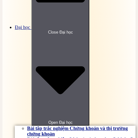
Đại học
Close Đại học
Open Đại học
Bài tập trắc nghiệm Chứng khoán và thị trường
chứng khoán