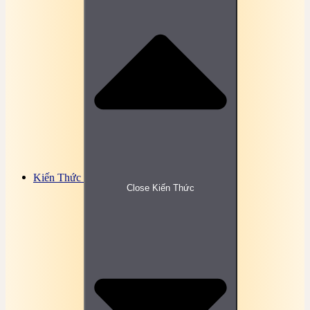
Bài tập, đề thi trắc Nghiệm Quản lý dự án đầu tư
Bài tập, đề thi trắc nghiệm Quản lý thuế Online
Bài tập, đề thi trắc nghiệm Quản trị chất lượng
Online
Bài tập, đề thi trắc nghiệm Quản trị chiến lược
Online
Bài tập, đề thi trắc nghiệm Quản trị cơ sở dữ liệu
Bài tập, đề thi trắc nghiệm Quản trị dịch vụ Online
Bài tập, đề thi trắc nghiệm Quản trị dự án Online
Bài tập, đề thi trắc nghiệm Quản trị học Online
Bài tập, đề thi trắc nghiệm Quản trị kinh doanh
quốc tế
Bài tập, đề thi trắc nghiệm Quản trị logistics Online
Bài tập, đề thi trắc nghiệm Quản trị mạng Online
Bài tập, đề thi trắc nghiệm Quản trị marketing
Kiến Thức
Online
Close Kiến Thức
Bài tập, đề thi trắc nghiệm Quản trị nguồn nhân
lực
Bài tập, đề thi trắc nghiệm Quản trị sản xuất Online
Bài tập, đề thi trắc nghiệm Quản trị tài chính
Online
Bài tập, đề thi trắc nghiệm Quản trị thương mại
Online
Bài tập, đề thi trắc nghiệm Quản trị văn phòng
Online