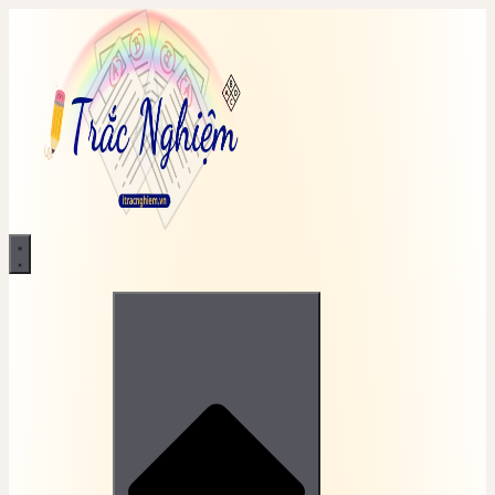
Chuyển
đến
nội
dung