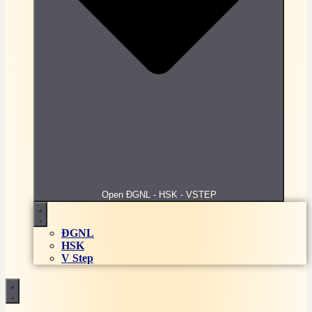
Bài tập trắc nghiệm Chứng khoán và thị trường
chứng khoán
Bài tập trắc nghiệm Lịch sử các học thuyết kinh tế
Open ĐGNL - HSK - VSTEP
Bài tập trắc nghiệm Phương pháp nghiên cứu khoa
học
Bài tập, đề thi trắc nghiệm An toàn vệ sinh thực
ĐGNL
phẩm Online
HSK
Bài tập, đề thi trắc nghiệm An toàn điện Online
V Step
Bài tập, đề thi trắc nghiệm Báo cáo tài chính hợp
nhất
Bài tập, đề thi trắc nghiệm Bảo hiểm đại cương
Online
Bài tập, đề thi trắc nghiệm Bảo mật an ninh mạng