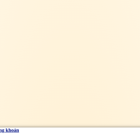
ứng khoán