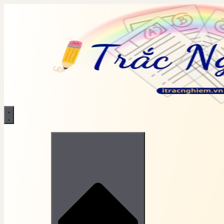
Chuyển
đến
nội
dung