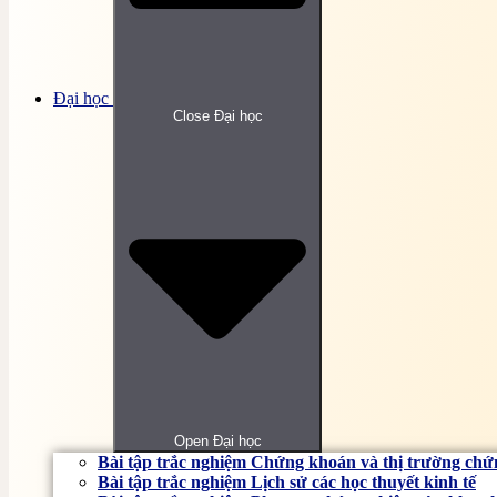
Đại học
Close Đại học
Open Đại học
Bài tập trắc nghiệm Chứng khoán và thị trường ch
Bài tập trắc nghiệm Lịch sử các học thuyết kinh tế