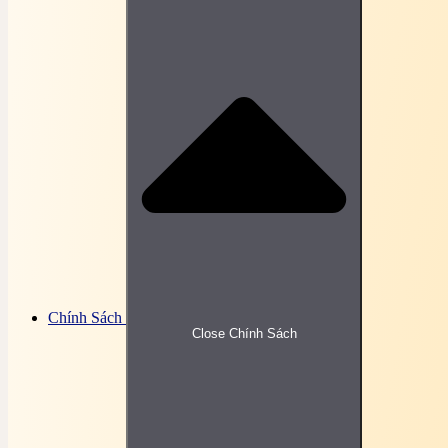
Bài tập, đề thi trắc nghiệm Luật bảo hiểm Online
Bài tập, đề thi trắc nghiệm Luật cạnh tranh Online
Bài tập, đề thi trắc nghiệm Luật dân sự Online
Bài tập, đề thi trắc nghiệm Luật doanh nghiệp Onlin
Bài tập, đề thi trắc nghiệm Luật du lịch Online
Bài tập, đề thi trắc nghiệm Luật giáo dục Online
Bài tập, đề thi trắc nghiệm Luật hành chính Online
Bài tập, đề thi trắc nghiệm Luật hiến pháp Online
Bài tập, đề thi trắc nghiệm Luật hình sự Online
Bài tập, đề thi trắc Nghiệm Luật hôn nhân và gia đì
Bài tập, đề thi trắc nghiệm Luật kinh doanh Online
Bài tập, đề thi trắc nghiệm Luật kinh tế Online
Bài tập, đề thi trắc nghiệm Luật lao động Online
Bài tập, đề thi trắc nghiệm Luật môi trường Online
Bài tập, đề thi trắc nghiệm Luật ngân hàng Online
Bài tập, đề thi trắc nghiệm Luật so sánh Online
Bài tập, đề thi trắc nghiệm Luật tài chính Online
Bài tập, đề thi trắc nghiệm Luật tố tụng dân sự Onli
Chính Sách
Bài tập, đề thi trắc nghiệm Luật đất đai Online
Close Chính Sách
Bài tập, đề thi trắc nghiệm Luật đầu tư Online
Bài tập, đề thi trắc nghiệm Lý thuyết điều khiển tự 
Bài tập, đề thi trắc nghiệm Mạng không dây Online
Bài tập, đề thi trắc nghiệm Mạng máy tính Online
Bài tập, đề thi trắc nghiệm Marketing căn bản Onlin
Bài tập, đề thi trắc nghiệm Miễn dịch học Online