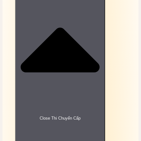
Bài tập, đề thi trắc nghiệm Công nghệ chế tạo máy
Online
Bài tập, đề thi trắc nghiệm Công nghệ hàn Online
Bài tập, đề thi trắc nghiệm Công nghệ phần mềm
Online
Bài tập, đề thi trắc nghiệm Công nghệ sản xuất
dược phẩm
Bài tập, đề thi trắc nghiệm Da liễu Online
Bài tập, đề thi trắc nghiệm Dẫn luận ngôn ngữ
Online
Bài tập, đề thi trắc nghiệm Dân số học Online
Bài tập, đề thi trắc nghiệm Dịch tễ học Online
Bài tập, đề thi trắc nghiệm Dinh dưỡng học Online
Bài tập, đề thi trắc nghiệm Dược lý Online
Bài tập, đề thi trắc nghiệm Gây mê hồi sức Online
Bài tập, đề thi trắc nghiệm Giải phẫu bệnh Online
Bài tập, đề thi trắc nghiệm Giải phẫu đại cương
Online
Bài tập, đề thi trắc nghiệm Giáo dục học đại cương
Online
Bài tập, đề thi trắc nghiệm Giáo dục nghề nghiệp
Close Thi Chuyển Cấp
Online
Bài tập, đề thi trắc nghiệm Giáo dục quốc phòng
Online
Bài tập, đề thi trắc nghiệm Giao tiếp trong kinh