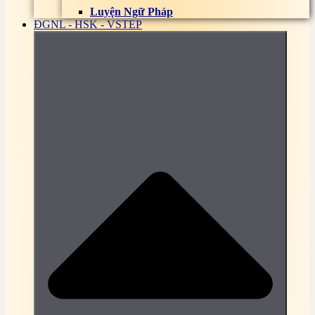
Bài tập, đề thi trắc nghiệm Điều dưỡng cơ bản
Luyện Ngữ Pháp
Bài tập, đề thi trắc nghiệm Định giá tài sản Online
ĐGNL - HSK - VSTEP
Bài tập, đề thi trắc nghiệm Đo lường điện và thiết bị
đo Online
Quản trị nhân lực
Trắc nghiệm Kiến trúc máy tính
Trắc nghiệm Kỹ thuật vi xử lý
Trắc nghiệm Luật kinh doanh
Trắc nghiệm Luật kinh tế
Trắc Nghiệm Nhập môn Internet và E-learning
Trắc Nghiệm Quản Trị mạng
Trắc nghiệm Quản trị nhân lực
Trắc nghiệm quảng quý nguồn lực
Trắc Nghiệm Tâm lý học lứa tuổi và tâm lý học sư
phạm
Trắc nghiệm Tin học nghề phổ thông
Trắc Nghiệm Đường lối cách mạng của Đảng Cộng
sản Việt Nam