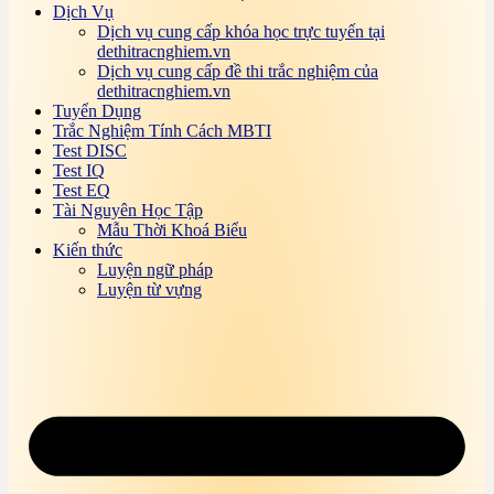
Bài tập, đề thi trắc nghiệm Luật tố tụng dân sự
Dịch Vụ
Online
Dịch vụ cung cấp khóa học trực tuyến tại
Bài tập, đề thi trắc nghiệm Luật đất đai Online
dethitracnghiem.vn
Bài tập, đề thi trắc nghiệm Luật đầu tư Online
Dịch vụ cung cấp đề thi trắc nghiệm của
Bài tập, đề thi trắc nghiệm Lý thuyết điều khiển tự
dethitracnghiem.vn
động
Tuyển Dụng
Bài tập, đề thi trắc nghiệm Mạng không dây Online
Trắc Nghiệm Tính Cách MBTI
Bài tập, đề thi trắc nghiệm Mạng máy tính Online
Test DISC
Bài tập, đề thi trắc nghiệm Marketing căn bản
Test IQ
Online
Test EQ
Bài tập, đề thi trắc nghiệm Miễn dịch học Online
Tài Nguyên Học Tập
Bài tập, đề thi trắc nghiệm Mô học đại cương
Mẫu Thời Khoá Biểu
Online
Kiến thức
Bài tập, đề thi trắc nghiệm Môi trường và con
Luyện ngữ pháp
người Online
Luyện từ vựng
Bài tập, đề thi trắc nghiệm Nghiệp vụ ngân hàng
Online
Bài tập, đề thi trắc nghiệm Nghiệp vụ ngoại thương
Online
Bài tập, đề thi trắc nghiệm Nguyên lý hệ điều hành
Online
Bài tập, đề thi trắc nghiệm Nguyên lý kế toán
Online
Bài tập, đề thi trắc nghiệm Nhi khoa Online
Bài tập, đề thi trắc nghiệm Nội khoa cơ sở Online