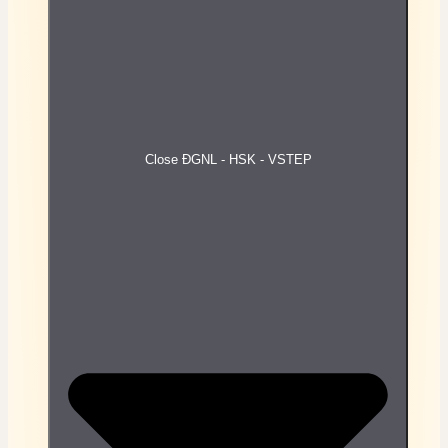
Close ĐGNL - HSK - VSTEP