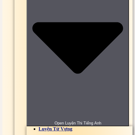
Online
Bài tập, đề thi trắc nghiệm Truyền số liệu Online
1000 + Bài tập, đề thi trắc nghiệm Tư tưởng Hồ Chí
Minh Online Có Đáp Án
Bài tập, đề thi Trắc Nghiệm Vật liệu cơ khí Online
Bài tập, đề thi trắc nghiệm Vật liệu kỹ thuật Online
Bài tập, đề thi trắc nghiệm Vật liệu điện Online
Bài tập, đề thi trắc nghiệm Vật lý đại cương Online
Bài tập, đề thi trắc nghiệm Vi sinh thực phẩm
Online
Bài tập, đề thi trắc nghiệm Vi sinh vật Online
Bài tập, đề thi trắc nghiệm Vi sinh đại cương Online
Bài tập, đề thi trắc nghiệm Vi xử lý Online
Bài tập, đề thi trắc nghiệm Xác suất thống kê
Online
Bài tập, đề thi trắc nghiệm Y học cổ truyền Online
Bài tập, đề thi trắc nghiệm Y sinh học di truyền
Online
Bài tập, đề thi trắc nghiệm Đại cương y học lao
động Online
Bài tập, đề thi trắc nghiệm Đại số tuyến tính Online
Bài tập, đề thi trắc nghiệm Đấu thầu Online
Bài tập, đề thi trắc nghiệm Địa lý du lịch Việt Nam
Open Luyện Thi Tiếng Anh
Online
Luyện Từ Vựng
Bài tập, đề thi trắc nghiệm Địa lý kinh tế Online