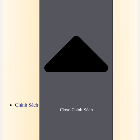
Online
Bài tập, đề thi trắc nghiệm Kiến trúc máy tính
Online
Bài tập, đề thi trắc nghiệm Kinh tế chính trị Online
Bài tập, đề thi trắc nghiệm Kinh tế học đại cương
Online
Bài tập, đề thi trắc nghiệm Kinh tế lượng Online
Bài tập, đề thi trắc nghiệm Kinh tế môi trường
Online
Bài tập, đề thi trắc nghiệm Kinh tế phát triển
Online
Bài tập, đề thi trắc nghiệm Kinh tế quốc tế Online
Bài tập, đề thi trắc nghiệm Kinh tế vi mô Online
Bài tập, đề thi trắc nghiệm Kinh tế vĩ mô Online
Bài tập, đề thi trắc nghiệm Kỹ năng lãnh đạo
Online
Bài tập, đề thi trắc nghiệm Ký sinh trùng Online
Bài tập, đề thi trắc nghiệm Kỹ thuật an toàn lao
động
Chính Sách
Bài tập, đề thi trắc nghiệm Kỹ thuật cảm biến
Close Chính Sách
Online
Bài tập, đề thi trắc nghiệm Kỹ thuật lạnh Online
Bài tập, đề thi trắc nghiệm Kỹ thuật mạch điện tử
Online
Bài tập, đề thi trắc nghiệm Kỹ thuật môi trường