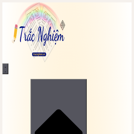
Chuyển
đến
nội
dung