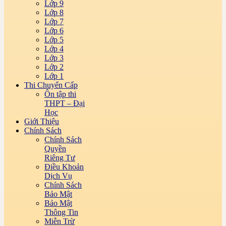
Lớp 9
Lớp 8
Lớp 7
Lớp 6
Lớp 5
Lớp 4
Lớp 3
Lớp 2
Lớp 1
Thi Chuyển Cấp
Ôn tập thi
THPT – Đại
Học
Giới Thiệu
Chính Sách
Chính Sách
Quyền
Riêng Tư
Điều Khoản
Dịch Vụ
Chính Sách
Bảo Mật
Bảo Mật
Thông Tin
Miễn Trừ