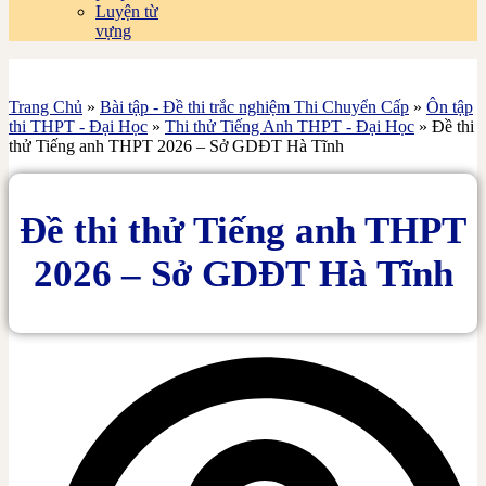
Luyện từ
vựng
Trang Chủ
»
Bài tập - Đề thi trắc nghiệm Thi Chuyển Cấp
»
Ôn tập
thi THPT - Đại Học
»
Thi thử Tiếng Anh THPT - Đại Học
»
Đề thi
thử Tiếng anh THPT 2026 – Sở GDĐT Hà Tĩnh
Đề thi thử Tiếng anh THPT
2026 – Sở GDĐT Hà Tĩnh