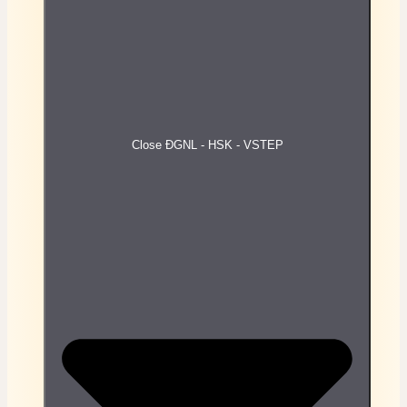
Close ĐGNL - HSK - VSTEP