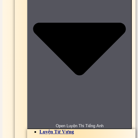
Online
Bài tập, đề thi trắc nghiệm Truyền số liệu Online
1000 + Bài tập, đề thi trắc nghiệm Tư tưởng Hồ Chí
Minh Online Có Đáp Án
Bài tập, đề thi Trắc Nghiệm Vật liệu cơ khí Online
Bài tập, đề thi trắc nghiệm Vật liệu kỹ thuật Online
Bài tập, đề thi trắc nghiệm Vật liệu điện Online
Bài tập, đề thi trắc nghiệm Vật lý đại cương Online
Bài tập, đề thi trắc nghiệm Vi sinh thực phẩm
Online
Bài tập, đề thi trắc nghiệm Vi sinh vật Online
Bài tập, đề thi trắc nghiệm Vi sinh đại cương Online
Bài tập, đề thi trắc nghiệm Vi xử lý Online
Bài tập, đề thi trắc nghiệm Xác suất thống kê
Online
Bài tập, đề thi trắc nghiệm Y học cổ truyền Online
Bài tập, đề thi trắc nghiệm Y sinh học di truyền
Online
Bài tập, đề thi trắc nghiệm Đại cương y học lao
động Online
Bài tập, đề thi trắc nghiệm Đại số tuyến tính Online
Bài tập, đề thi trắc nghiệm Đấu thầu Online
Bài tập, đề thi trắc nghiệm Địa lý du lịch Việt Nam
Open Luyện Thi Tiếng Anh
Online
Luyện Từ Vựng
Bài tập, đề thi trắc nghiệm Địa lý kinh tế Online