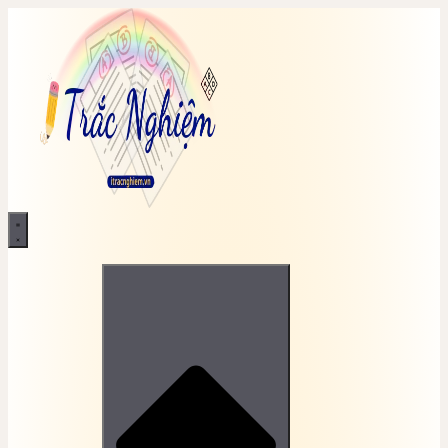
Chuyển
đến
nội
dung