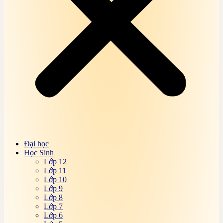
quốc tế
Bài tập, đề thi trắc nghiệm Quản trị logistics Online
Bài tập, đề thi trắc nghiệm Quản trị mạng Online
Bài tập, đề thi trắc nghiệm Quản trị marketing
Online
Bài tập, đề thi trắc nghiệm Quản trị nguồn nhân
lực
Bài tập, đề thi trắc nghiệm Quản trị sản xuất Online
Bài tập, đề thi trắc nghiệm Quản trị tài chính
Online
Bài tập, đề thi trắc nghiệm Quản trị thương mại
Online
Bài tập, đề thi trắc nghiệm Quản trị văn phòng
Online
Bài tập, đề thi trắc nghiệm Quản trị xuất nhập
khẩu Online
Đại học
Bài tập, đề thi trắc nghiệm Răng – Hàm – Mặt
Học Sinh
Online
Lớp 12
Bài tập, đề thi trắc nghiệm Sinh học đại cương
Lớp 11
Online
Lớp 10
Bài tập, đề thi trắc nghiệm Sinh lý học Online
Lớp 9
Bài tập, đề thi trắc nghiệm SPSS Online
Lớp 8
Bài tập, đề thi trắc nghiệm Tai – Mũi – Họng Online
Lớp 7
Bài tập, đề thi trắc nghiệm Tài chính công Online
Lớp 6
Bài tập, đề thi trắc nghiệm Tài chính doanh nghiệp