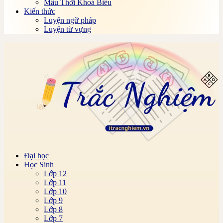
Mẫu Thời Khoá Biểu
Bài tập, đề thi trắc nghiệm Tin học đại cương
Kiến thức
Online
Luyện ngữ pháp
Bài tập, đề thi trắc nghiệm Tổ chức và quản lý y tế
Luyện từ vựng
Online
Bài tập, đề thi trắc nghiệm Toán cao cấp A1 Online
Bài tập, đề thi trắc nghiệm Toán cao cấp A2 Online
Bài tập, đề thi trắc nghiệm Toán cao cấp C1 Online
Bài tập, đề thi trắc nghiệm Toán cao cấp C2 Online
Bài tập, đề thi trắc nghiệm Toán kinh tế Online
Bài tập, đề thi trắc nghiệm Toán rời rạc Online
Bài tập, đề thi trắc nghiệm Toán tài chính Online
Bài tập, đề thi trắc nghiệm Tổng quát viễn thông
Online
Bài tập, đề thi trắc nghiệm Triết học Mác Lênin
Online
Bài tập, đề thi trắc nghiệm Truyền số liệu Online
1000 + Bài tập, đề thi trắc nghiệm Tư tưởng Hồ Chí
Đại học
Minh Online Có Đáp Án
Học Sinh
Bài tập, đề thi Trắc Nghiệm Vật liệu cơ khí Online
Lớp 12
Bài tập, đề thi trắc nghiệm Vật liệu kỹ thuật Online
Lớp 11
Bài tập, đề thi trắc nghiệm Vật liệu điện Online
Lớp 10
Bài tập, đề thi trắc nghiệm Vật lý đại cương Online
Lớp 9
Bài tập, đề thi trắc nghiệm Vi sinh thực phẩm
Lớp 8
Online
Lớp 7
Bài tập, đề thi trắc nghiệm Vi sinh vật Online