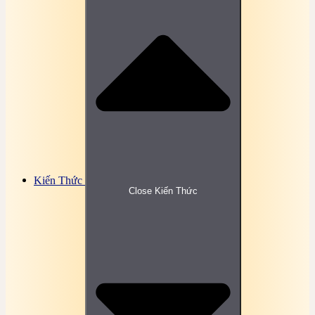
Bài tập, đề thi trắc Nghiệm Quản lý dự án đầu tư
Bài tập, đề thi trắc nghiệm Quản lý thuế Online
Bài tập, đề thi trắc nghiệm Quản trị chất lượng
Online
Bài tập, đề thi trắc nghiệm Quản trị chiến lược
Online
Bài tập, đề thi trắc nghiệm Quản trị cơ sở dữ liệu
Bài tập, đề thi trắc nghiệm Quản trị dịch vụ Online
Bài tập, đề thi trắc nghiệm Quản trị dự án Online
Bài tập, đề thi trắc nghiệm Quản trị học Online
Bài tập, đề thi trắc nghiệm Quản trị kinh doanh
quốc tế
Bài tập, đề thi trắc nghiệm Quản trị logistics Online
Bài tập, đề thi trắc nghiệm Quản trị mạng Online
Bài tập, đề thi trắc nghiệm Quản trị marketing
Kiến Thức
Online
Close Kiến Thức
Bài tập, đề thi trắc nghiệm Quản trị nguồn nhân
lực
Bài tập, đề thi trắc nghiệm Quản trị sản xuất Online
Bài tập, đề thi trắc nghiệm Quản trị tài chính
Online
Bài tập, đề thi trắc nghiệm Quản trị thương mại
Online
Bài tập, đề thi trắc nghiệm Quản trị văn phòng
Online