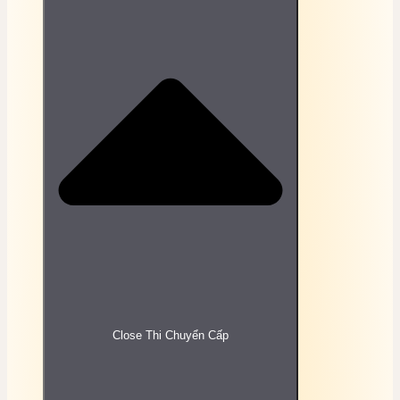
Bài tập, đề thi trắc nghiệm Công nghệ chế tạo máy
Online
Bài tập, đề thi trắc nghiệm Công nghệ hàn Online
Bài tập, đề thi trắc nghiệm Công nghệ phần mềm
Online
Bài tập, đề thi trắc nghiệm Công nghệ sản xuất
dược phẩm
Bài tập, đề thi trắc nghiệm Da liễu Online
Bài tập, đề thi trắc nghiệm Dẫn luận ngôn ngữ
Online
Bài tập, đề thi trắc nghiệm Dân số học Online
Bài tập, đề thi trắc nghiệm Dịch tễ học Online
Bài tập, đề thi trắc nghiệm Dinh dưỡng học Online
Bài tập, đề thi trắc nghiệm Dược lý Online
Bài tập, đề thi trắc nghiệm Gây mê hồi sức Online
Bài tập, đề thi trắc nghiệm Giải phẫu bệnh Online
Bài tập, đề thi trắc nghiệm Giải phẫu đại cương
Online
Bài tập, đề thi trắc nghiệm Giáo dục học đại cương
Online
Bài tập, đề thi trắc nghiệm Giáo dục nghề nghiệp
Close Thi Chuyển Cấp
Online
Bài tập, đề thi trắc nghiệm Giáo dục quốc phòng
Online
Bài tập, đề thi trắc nghiệm Giao tiếp trong kinh