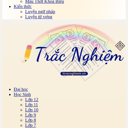
Mẫu Thời Khoá Biểu
Bài tập, đề thi trắc nghiệm Tin học đại cương
Kiến thức
Online
Luyện ngữ pháp
Bài tập, đề thi trắc nghiệm Tổ chức và quản lý y tế
Luyện từ vựng
Online
Bài tập, đề thi trắc nghiệm Toán cao cấp A1 Online
Bài tập, đề thi trắc nghiệm Toán cao cấp A2 Online
Bài tập, đề thi trắc nghiệm Toán cao cấp C1 Online
Bài tập, đề thi trắc nghiệm Toán cao cấp C2 Online
Bài tập, đề thi trắc nghiệm Toán kinh tế Online
Bài tập, đề thi trắc nghiệm Toán rời rạc Online
Bài tập, đề thi trắc nghiệm Toán tài chính Online
Bài tập, đề thi trắc nghiệm Tổng quát viễn thông
Online
Bài tập, đề thi trắc nghiệm Triết học Mác Lênin
Online
Bài tập, đề thi trắc nghiệm Truyền số liệu Online
1000 + Bài tập, đề thi trắc nghiệm Tư tưởng Hồ Chí
Đại học
Minh Online Có Đáp Án
Học Sinh
Bài tập, đề thi Trắc Nghiệm Vật liệu cơ khí Online
Lớp 12
Bài tập, đề thi trắc nghiệm Vật liệu kỹ thuật Online
Lớp 11
Bài tập, đề thi trắc nghiệm Vật liệu điện Online
Lớp 10
Bài tập, đề thi trắc nghiệm Vật lý đại cương Online
Lớp 9
Bài tập, đề thi trắc nghiệm Vi sinh thực phẩm
Lớp 8
Online
Lớp 7
Bài tập, đề thi trắc nghiệm Vi sinh vật Online