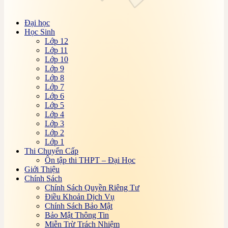
Bài tập, đề thi trắc nghiệm Lịch sử Đảng Online Có
đáp án
Bài tập, đề thi trắc nghiệm Linh kiện điện tử Online
Đại học
Bài tập, đề thi trắc nghiệm Logic học Online
Học Sinh
Bài tập, đề thi trắc nghiệm Luật an sinh xã hội
Lớp 12
Online
Lớp 11
Bài tập, đề thi trắc nghiệm Luật bảo hiểm Online
Lớp 10
Bài tập, đề thi trắc nghiệm Luật cạnh tranh Online
Lớp 9
Bài tập, đề thi trắc nghiệm Luật dân sự Online
Lớp 8
Bài tập, đề thi trắc nghiệm Luật doanh nghiệp
Lớp 7
Online
Lớp 6
Bài tập, đề thi trắc nghiệm Luật du lịch Online
Lớp 5
Bài tập, đề thi trắc nghiệm Luật giáo dục Online
Lớp 4
Bài tập, đề thi trắc nghiệm Luật hành chính Online
Lớp 3
Bài tập, đề thi trắc nghiệm Luật hiến pháp Online
Lớp 2
Bài tập, đề thi trắc nghiệm Luật hình sự Online
Lớp 1
Bài tập, đề thi trắc Nghiệm Luật hôn nhân và gia
Thi Chuyển Cấp
đình
Ôn tập thi THPT – Đại Học
Bài tập, đề thi trắc nghiệm Luật kinh doanh Online
Giới Thiệu
Bài tập, đề thi trắc nghiệm Luật kinh tế Online
Chính Sách
Bài tập, đề thi trắc nghiệm Luật lao động Online
Chính Sách Quyền Riêng Tư
Bài tập, đề thi trắc nghiệm Luật môi trường Online
Điều Khoản Dịch Vụ
Bài tập, đề thi trắc nghiệm Luật ngân hàng Online
Chính Sách Bảo Mật
Bài tập, đề thi trắc nghiệm Luật so sánh Online
Bảo Mật Thông Tin
Bài tập, đề thi trắc nghiệm Luật tài chính Online
Miễn Trừ Trách Nhiệm