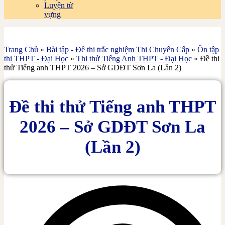
Luyện từ
vựng
Trang Chủ
»
Bài tập - Đề thi trắc nghiệm Thi Chuyển Cấp
»
Ôn tập
thi THPT - Đại Học
»
Thi thử Tiếng Anh THPT - Đại Học
»
Đề thi
thử Tiếng anh THPT 2026 – Sở GDĐT Sơn La (Lần 2)
Đề thi thử Tiếng anh THPT
2026 – Sở GDĐT Sơn La
(Lần 2)