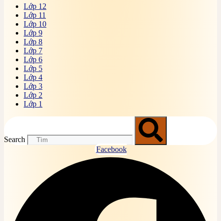
Lớp 12
Online
Lớp 11
Bài tập, đề thi trắc nghiệm Bệnh học truyền nhiễm
Lớp 10
Online
Lớp 9
Bài tập, đề thi trắc nghiệm Bệnh lý học Online
Lớp 8
Bài tập, đề thi trắc nghiệm Chi tiết máy Online
Lớp 7
Bài tập, đề thi trắc nghiệm Chủ nghĩa xã hội khoa
Lớp 6
học Online
Lớp 5
Bài tập, đề thi trắc nghiệm Chuẩn đoán hình ảnh
Lớp 4
Online
Lớp 3
Bài tập, đề thi trắc nghiệm Chứng chỉ hành nghề
Lớp 2
xây dựng
Lớp 1
Bài tập, đề thi trắc nghiệm Cơ học đất Online
Bài tập, đề thi trắc nghiệm Cơ sở văn hóa Việt Nam
Online
Bài tập, đề thi trắc nghiệm Công nghệ chế tạo máy
Search
Online
Facebook
Bài tập, đề thi trắc nghiệm Công nghệ hàn Online
Bài tập, đề thi trắc nghiệm Công nghệ phần mềm
Online
Bài tập, đề thi trắc nghiệm Công nghệ sản xuất
dược phẩm
Bài tập, đề thi trắc nghiệm Da liễu Online
Bài tập, đề thi trắc nghiệm Dẫn luận ngôn ngữ
Online
Bài tập, đề thi trắc nghiệm Dân số học Online