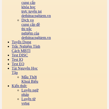
Trắc Nghiệm Quản Trị mạng
cung cấp
Trắc nghiệm Quản trị nhân lực
khóa học
Trắc nghiệm quảng quý nguồn lực
trực tuyến tại
Trắc Nghiệm Tâm lý học lứa tuổi và tâm lý học sư
dethitracnghiem.vn
phạm
Dịch vụ
Trắc nghiệm Tin học nghề phổ thông
cung cấp đề
Trắc Nghiệm Đường lối cách mạng của Đảng Cộng
thi trắc
sản Việt Nam
nghiệm của
dethitracnghiem.vn
Tuyển Dụng
Trắc Nghiệm Tính
Cách MBTI
Test DISC
Test IQ
Test EQ
Tài Nguyên Học
Tập
Mẫu Thời
Khoá Biểu
Kiến thức
Luyện ngữ
pháp
Luyện từ
vựng