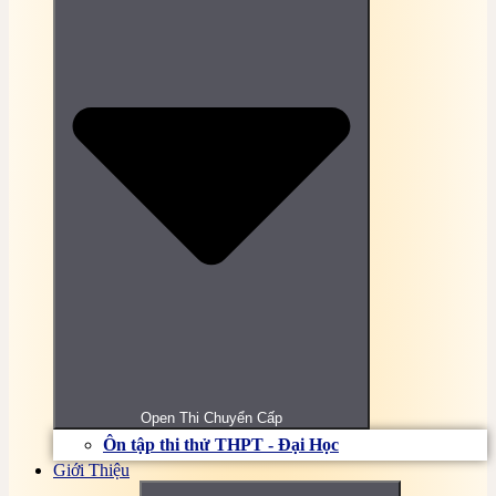
doanh
Bài tập, đề thi trắc nghiệm Hành vi tổ chức Online
Bài tập, đề thi trắc nghiệm Hệ điều hành Linux
Online
Bài tập, đề thi trắc nghiệm Hệ điều hành Windows
Online
Bài tập, đề thi trắc nghiệm Hóa lí dược Online
Bài tập, đề thi trắc nghiệm Hóa phân tích Online
Bài tập, đề thi trắc nghiệm Hóa sinh Online
Bài tập, đề thi trắc nghiệm Hóa đại cương Online
Bài tập, đề thi trắc nghiệm Huyết học – Truyền
máu Online
Bài tập, đề thi trắc nghiệm Kế toán công Online
Bài tập, đề thi trắc nghiệm Kế toán doanh nghiệp
Online
Bài tập, đề thi trắc nghiệm Kế toán hành chính sự
nghiệp
Bài tập, đề thi trắc nghiệm Kế toán máy Online
Bài tập, đề thi trắc nghiệm Kế toán quản trị Online
Bài tập, đề thi trắc nghiệm Kế toán quốc tế Online
Bài tập, đề thi trắc nghiệm Kế toán tài chính Online
Open Thi Chuyển Cấp
Bài tập, đề thi trắc nghiệm Kế toán thuế Online
Ôn tập thi thử THPT - Đại Học
Bài tập, đề thi trắc nghiệm Khoa học quản lý
Online
Giới Thiệu
Bài tập, đề thi trắc nghiệm Kiểm toán căn bản