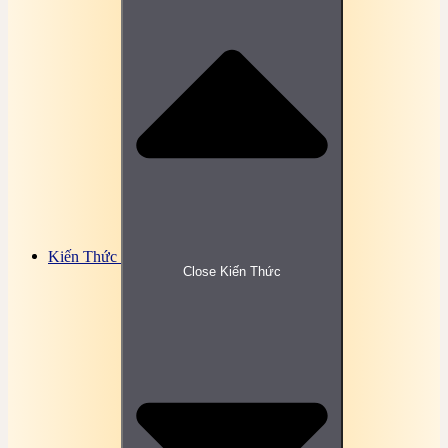
Bài tập, đề thi trắc Nghiệm Quản lý dự án đầu tư
Bài tập, đề thi trắc nghiệm Quản lý thuế Online
Bài tập, đề thi trắc nghiệm Quản trị chất lượng
Online
Bài tập, đề thi trắc nghiệm Quản trị chiến lược
Online
Bài tập, đề thi trắc nghiệm Quản trị cơ sở dữ liệu
Bài tập, đề thi trắc nghiệm Quản trị dịch vụ Online
Bài tập, đề thi trắc nghiệm Quản trị dự án Online
Bài tập, đề thi trắc nghiệm Quản trị học Online
Bài tập, đề thi trắc nghiệm Quản trị kinh doanh
quốc tế
Bài tập, đề thi trắc nghiệm Quản trị logistics Online
Bài tập, đề thi trắc nghiệm Quản trị mạng Online
Bài tập, đề thi trắc nghiệm Quản trị marketing
Kiến Thức
Online
Close Kiến Thức
Bài tập, đề thi trắc nghiệm Quản trị nguồn nhân
lực
Bài tập, đề thi trắc nghiệm Quản trị sản xuất Online
Bài tập, đề thi trắc nghiệm Quản trị tài chính
Online
Bài tập, đề thi trắc nghiệm Quản trị thương mại
Online
Bài tập, đề thi trắc nghiệm Quản trị văn phòng
Online