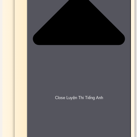
giao thông
Bài tập, đề thi trắc nghiệm Thủ tục hải quan Online
Bài tập, đề thi trắc nghiệm Thương mại quốc tế
Online
Bài tập, đề thi trắc nghiệm Thương mại điện tử
Online
Bài tập, đề thi trắc nghiệm Thủy khí Online
Bài tập, đề thi trắc nghiệm Tín dụng ngân hàng
Online
Bài tập, đề thi trắc nghiệm Tin học nghề phổ thông
Online
Bài tập, đề thi trắc nghiệm Tin học đại cương
Online
Bài tập, đề thi trắc nghiệm Tổ chức và quản lý y tế
Online
Bài tập, đề thi trắc nghiệm Toán cao cấp A1 Online
Bài tập, đề thi trắc nghiệm Toán cao cấp A2 Online
Bài tập, đề thi trắc nghiệm Toán cao cấp C1 Online
Close Luyện Thi Tiếng Anh
Bài tập, đề thi trắc nghiệm Toán cao cấp C2 Online
Bài tập, đề thi trắc nghiệm Toán kinh tế Online
Bài tập, đề thi trắc nghiệm Toán rời rạc Online
Bài tập, đề thi trắc nghiệm Toán tài chính Online
Bài tập, đề thi trắc nghiệm Tổng quát viễn thông
Online
Bài tập, đề thi trắc nghiệm Triết học Mác Lênin