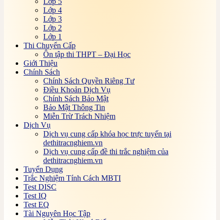
Lớp 5
Online
Lớp 4
Bài tập, đề thi trắc nghiệm Tài chính ngân hàng
Lớp 3
Online
Lớp 2
Bài tập, đề thi trắc Nghiệm Tài chính quốc tế
Lớp 1
Online
Thi Chuyển Cấp
Bài tập, đề thi trắc nghiệm Tài chính tiền tệ Online
Ôn tập thi THPT – Đại Học
Bài tập, đề thi trắc nghiệm Tâm lý học Online
Giới Thiệu
Bài tập, đề thi trắc nghiệm Tâm lý y đức Online
Chính Sách
Bài tập, đề thi trắc nghiệm Thanh toán quốc tế
Chính Sách Quyền Riêng Tư
Online
Điều Khoản Dịch Vụ
Bài tập, đề thi trắc nghiệm Thị trường tài chính
Chính Sách Bảo Mật
Online
Bảo Mật Thông Tin
Bài tập, đề thi trắc nghiệm Thiên văn học Online
Miễn Trừ Trách Nhiệm
Bài tập, đề thi trắc nghiệm Thiết kế cầu đường hầm
Dịch Vụ
giao thông
Dịch vụ cung cấp khóa học trực tuyến tại
Bài tập, đề thi trắc nghiệm Thủ tục hải quan Online
dethitracnghiem.vn
Bài tập, đề thi trắc nghiệm Thương mại quốc tế
Dịch vụ cung cấp đề thi trắc nghiệm của
Online
dethitracnghiem.vn
Bài tập, đề thi trắc nghiệm Thương mại điện tử
Tuyển Dụng
Online
Trắc Nghiệm Tính Cách MBTI
Bài tập, đề thi trắc nghiệm Thủy khí Online
Test DISC
Bài tập, đề thi trắc nghiệm Tín dụng ngân hàng
Test IQ
Online
Test EQ
Bài tập, đề thi trắc nghiệm Tin học nghề phổ thông
Tài Nguyên Học Tập
Online