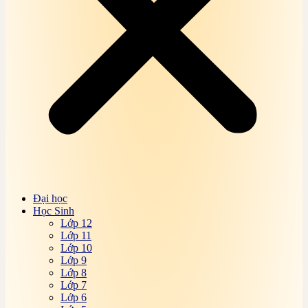
quốc tế
Bài tập, đề thi trắc nghiệm Quản trị logistics Online
Bài tập, đề thi trắc nghiệm Quản trị mạng Online
Bài tập, đề thi trắc nghiệm Quản trị marketing
Online
Bài tập, đề thi trắc nghiệm Quản trị nguồn nhân
lực
Bài tập, đề thi trắc nghiệm Quản trị sản xuất Online
Bài tập, đề thi trắc nghiệm Quản trị tài chính
Online
Bài tập, đề thi trắc nghiệm Quản trị thương mại
Online
Bài tập, đề thi trắc nghiệm Quản trị văn phòng
Online
Bài tập, đề thi trắc nghiệm Quản trị xuất nhập
khẩu Online
Đại học
Bài tập, đề thi trắc nghiệm Răng – Hàm – Mặt
Học Sinh
Online
Lớp 12
Bài tập, đề thi trắc nghiệm Sinh học đại cương
Lớp 11
Online
Lớp 10
Bài tập, đề thi trắc nghiệm Sinh lý học Online
Lớp 9
Bài tập, đề thi trắc nghiệm SPSS Online
Lớp 8
Bài tập, đề thi trắc nghiệm Tai – Mũi – Họng Online
Lớp 7
Bài tập, đề thi trắc nghiệm Tài chính công Online
Lớp 6
Bài tập, đề thi trắc nghiệm Tài chính doanh nghiệp