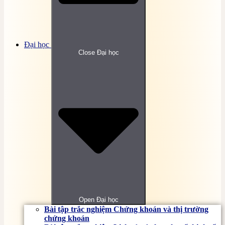
Đại học
Close Đại học
Open Đại học
Bài tập trắc nghiệm Chứng khoán và thị trường
chứng khoán