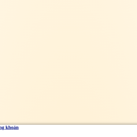
ứng khoán