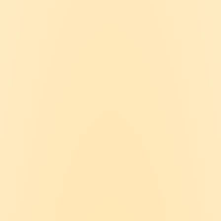
e
ine
ne
 Online
e
e
Online
ine
e
ne
giao thông