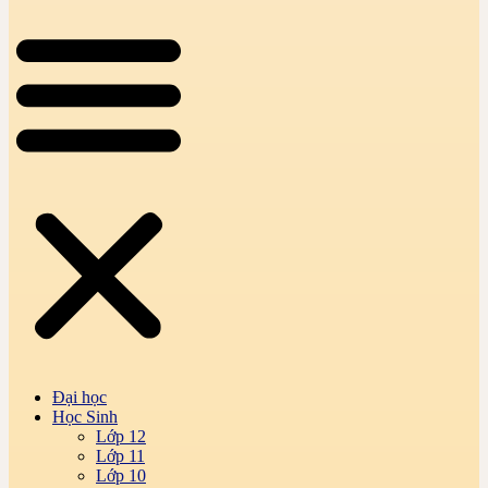
Đại học
Học Sinh
Lớp 12
Lớp 11
Lớp 10