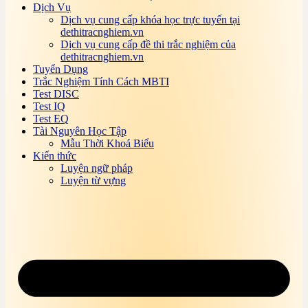
Bài tập, đề thi trắc nghiệm Luật tố tụng dân sự
Dịch Vụ
Online
Dịch vụ cung cấp khóa học trực tuyến tại
Bài tập, đề thi trắc nghiệm Luật đất đai Online
dethitracnghiem.vn
Bài tập, đề thi trắc nghiệm Luật đầu tư Online
Dịch vụ cung cấp đề thi trắc nghiệm của
Bài tập, đề thi trắc nghiệm Lý thuyết điều khiển tự
dethitracnghiem.vn
động
Tuyển Dụng
Bài tập, đề thi trắc nghiệm Mạng không dây Online
Trắc Nghiệm Tính Cách MBTI
Bài tập, đề thi trắc nghiệm Mạng máy tính Online
Test DISC
Bài tập, đề thi trắc nghiệm Marketing căn bản
Test IQ
Online
Test EQ
Bài tập, đề thi trắc nghiệm Miễn dịch học Online
Tài Nguyên Học Tập
Bài tập, đề thi trắc nghiệm Mô học đại cương
Mẫu Thời Khoá Biểu
Online
Kiến thức
Bài tập, đề thi trắc nghiệm Môi trường và con
Luyện ngữ pháp
người Online
Luyện từ vựng
Bài tập, đề thi trắc nghiệm Nghiệp vụ ngân hàng
Online
Bài tập, đề thi trắc nghiệm Nghiệp vụ ngoại thương
Online
Bài tập, đề thi trắc nghiệm Nguyên lý hệ điều hành
Online
Bài tập, đề thi trắc nghiệm Nguyên lý kế toán
Online
Bài tập, đề thi trắc nghiệm Nhi khoa Online
Bài tập, đề thi trắc nghiệm Nội khoa cơ sở Online