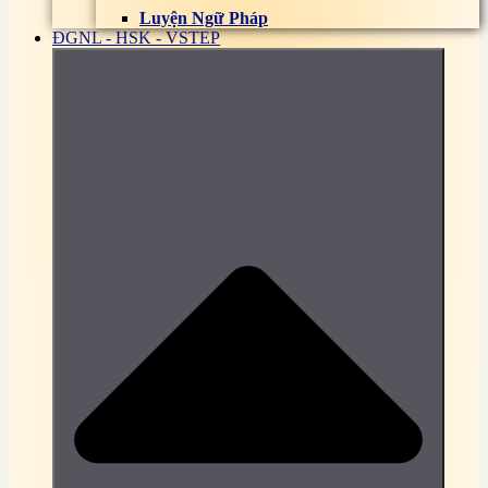
Bài tập, đề thi trắc nghiệm Điều dưỡng cơ bản
Luyện Ngữ Pháp
Bài tập, đề thi trắc nghiệm Định giá tài sản Online
ĐGNL - HSK - VSTEP
Bài tập, đề thi trắc nghiệm Đo lường điện và thiết bị
đo Online
Quản trị nhân lực
Trắc nghiệm Kiến trúc máy tính
Trắc nghiệm Kỹ thuật vi xử lý
Trắc nghiệm Luật kinh doanh
Trắc nghiệm Luật kinh tế
Trắc Nghiệm Nhập môn Internet và E-learning
Trắc Nghiệm Quản Trị mạng
Trắc nghiệm Quản trị nhân lực
Trắc nghiệm quảng quý nguồn lực
Trắc Nghiệm Tâm lý học lứa tuổi và tâm lý học sư
phạm
Trắc nghiệm Tin học nghề phổ thông
Trắc Nghiệm Đường lối cách mạng của Đảng Cộng
sản Việt Nam