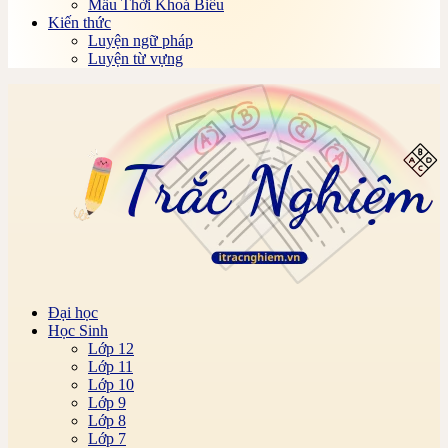
Mẫu Thời Khoá Biểu
Bài tập, đề thi trắc nghiệm Tin học đại cương
Kiến thức
Online
Luyện ngữ pháp
Bài tập, đề thi trắc nghiệm Tổ chức và quản lý y tế
Luyện từ vựng
Online
Bài tập, đề thi trắc nghiệm Toán cao cấp A1 Online
Bài tập, đề thi trắc nghiệm Toán cao cấp A2 Online
Bài tập, đề thi trắc nghiệm Toán cao cấp C1 Online
Bài tập, đề thi trắc nghiệm Toán cao cấp C2 Online
Bài tập, đề thi trắc nghiệm Toán kinh tế Online
Bài tập, đề thi trắc nghiệm Toán rời rạc Online
Bài tập, đề thi trắc nghiệm Toán tài chính Online
Bài tập, đề thi trắc nghiệm Tổng quát viễn thông
Online
Bài tập, đề thi trắc nghiệm Triết học Mác Lênin
Online
Bài tập, đề thi trắc nghiệm Truyền số liệu Online
1000 + Bài tập, đề thi trắc nghiệm Tư tưởng Hồ Chí
Đại học
Minh Online Có Đáp Án
Học Sinh
Bài tập, đề thi Trắc Nghiệm Vật liệu cơ khí Online
Lớp 12
Bài tập, đề thi trắc nghiệm Vật liệu kỹ thuật Online
Lớp 11
Bài tập, đề thi trắc nghiệm Vật liệu điện Online
Lớp 10
Bài tập, đề thi trắc nghiệm Vật lý đại cương Online
Lớp 9
Bài tập, đề thi trắc nghiệm Vi sinh thực phẩm
Lớp 8
Online
Lớp 7
Bài tập, đề thi trắc nghiệm Vi sinh vật Online