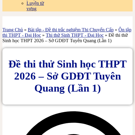
Luyện từ
vựng
Trang Chủ
»
Bài tập - Đề thi trắc nghiệm Thi Chuyển Cấp
»
Ôn tập
thi THPT - Đại Học
»
Thi thử Sinh THPT - Đại Học
»
Đề thi thử
Sinh học THPT 2026 – Sở GDĐT Tuyên Quang (Lần 1)
Đề thi thử Sinh học THPT
2026 – Sở GDĐT Tuyên
Quang (Lần 1)