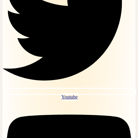
Bài tập, đề thi trắc nghiệm Huyết học – Truyền
máu Online
Bài tập, đề thi trắc nghiệm Kế toán công Online
Bài tập, đề thi trắc nghiệm Kế toán doanh nghiệp
Online
Bài tập, đề thi trắc nghiệm Kế toán hành chính sự
nghiệp
Bài tập, đề thi trắc nghiệm Kế toán máy Online
Bài tập, đề thi trắc nghiệm Kế toán quản trị Online
Bài tập, đề thi trắc nghiệm Kế toán quốc tế Online
Bài tập, đề thi trắc nghiệm Kế toán tài chính Online
Bài tập, đề thi trắc nghiệm Kế toán thuế Online
Bài tập, đề thi trắc nghiệm Khoa học quản lý
Online
Bài tập, đề thi trắc nghiệm Kiểm toán căn bản
Online
Bài tập, đề thi trắc nghiệm Kiến trúc máy tính
Online
Youtube
Bài tập, đề thi trắc nghiệm Kinh tế chính trị Online
Bài tập, đề thi trắc nghiệm Kinh tế học đại cương
Online
Bài tập, đề thi trắc nghiệm Kinh tế lượng Online
Bài tập, đề thi trắc nghiệm Kinh tế môi trường
Online
Bài tập, đề thi trắc nghiệm Kinh tế phát triển