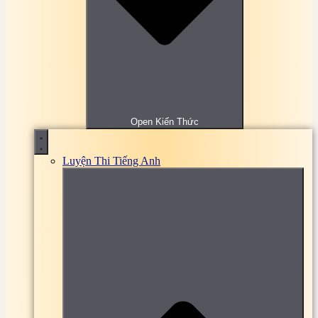
Bài tập, đề thi trắc nghiệm Quản trị xuất nhập
khẩu Online
Bài tập, đề thi trắc nghiệm Răng – Hàm – Mặt
Online
Bài tập, đề thi trắc nghiệm Sinh học đại cương
Online
Bài tập, đề thi trắc nghiệm Sinh lý học Online
Bài tập, đề thi trắc nghiệm SPSS Online
Bài tập, đề thi trắc nghiệm Tai – Mũi – Họng Online
Bài tập, đề thi trắc nghiệm Tài chính công Online
Open Kiến Thức
Bài tập, đề thi trắc nghiệm Tài chính doanh nghiệp
Online
Bài tập, đề thi trắc nghiệm Tài chính ngân hàng
Luyện Thi Tiếng Anh
Online
Bài tập, đề thi trắc Nghiệm Tài chính quốc tế
Online
Bài tập, đề thi trắc nghiệm Tài chính tiền tệ Online
Bài tập, đề thi trắc nghiệm Tâm lý học Online
Bài tập, đề thi trắc nghiệm Tâm lý y đức Online
Bài tập, đề thi trắc nghiệm Thanh toán quốc tế
Online
Bài tập, đề thi trắc nghiệm Thị trường tài chính
Online
Bài tập, đề thi trắc nghiệm Thiên văn học Online
Bài tập, đề thi trắc nghiệm Thiết kế cầu đường hầm