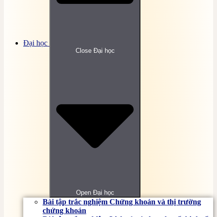
Đại học
Close Đại học
Open Đại học
Bài tập trắc nghiệm Chứng khoán và thị trường
chứng khoán