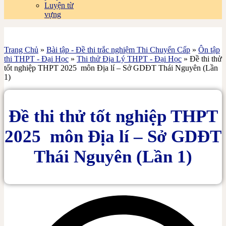
Luyện từ
vựng
Trang Chủ
»
Bài tập - Đề thi trắc nghiệm Thi Chuyển Cấp
»
Ôn tập
thi THPT - Đại Học
»
Thi thử Địa Lý THPT - Đại Học
»
Đề thi thử
tốt nghiệp THPT 2025 môn Địa lí – Sở GDĐT Thái Nguyên (Lần
1)
Đề thi thử tốt nghiệp THPT
2025 môn Địa lí – Sở GDĐT
Thái Nguyên (Lần 1)