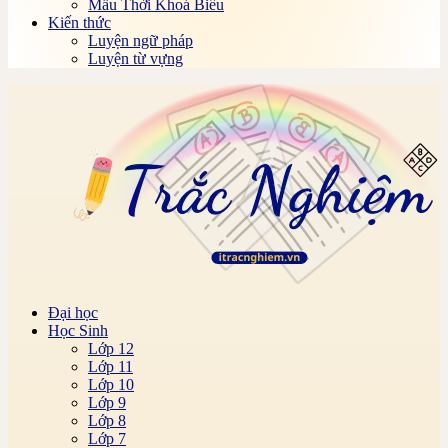
Mẫu Thời Khoá Biểu
Bài tập, đề thi trắc nghiệm Tin học đại cương
Kiến thức
Online
Luyện ngữ pháp
Bài tập, đề thi trắc nghiệm Tổ chức và quản lý y tế
Luyện từ vựng
Online
Bài tập, đề thi trắc nghiệm Toán cao cấp A1 Online
Bài tập, đề thi trắc nghiệm Toán cao cấp A2 Online
Bài tập, đề thi trắc nghiệm Toán cao cấp C1 Online
Bài tập, đề thi trắc nghiệm Toán cao cấp C2 Online
Bài tập, đề thi trắc nghiệm Toán kinh tế Online
Bài tập, đề thi trắc nghiệm Toán rời rạc Online
Bài tập, đề thi trắc nghiệm Toán tài chính Online
Bài tập, đề thi trắc nghiệm Tổng quát viễn thông
Online
Bài tập, đề thi trắc nghiệm Triết học Mác Lênin
Online
Bài tập, đề thi trắc nghiệm Truyền số liệu Online
1000 + Bài tập, đề thi trắc nghiệm Tư tưởng Hồ Chí
Đại học
Minh Online Có Đáp Án
Học Sinh
Bài tập, đề thi Trắc Nghiệm Vật liệu cơ khí Online
Lớp 12
Bài tập, đề thi trắc nghiệm Vật liệu kỹ thuật Online
Lớp 11
Bài tập, đề thi trắc nghiệm Vật liệu điện Online
Lớp 10
Bài tập, đề thi trắc nghiệm Vật lý đại cương Online
Lớp 9
Bài tập, đề thi trắc nghiệm Vi sinh thực phẩm
Lớp 8
Online
Lớp 7
Bài tập, đề thi trắc nghiệm Vi sinh vật Online