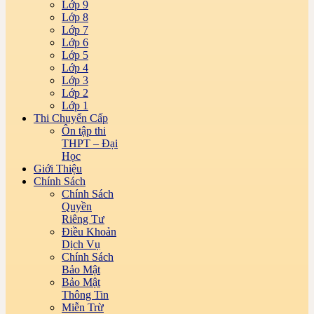
Lớp 9
Lớp 8
Lớp 7
Lớp 6
Lớp 5
Lớp 4
Lớp 3
Lớp 2
Lớp 1
Thi Chuyển Cấp
Ôn tập thi
THPT – Đại
Học
Giới Thiệu
Chính Sách
Chính Sách
Quyền
Riêng Tư
Điều Khoản
Dịch Vụ
Chính Sách
Bảo Mật
Bảo Mật
Thông Tin
Miễn Trừ