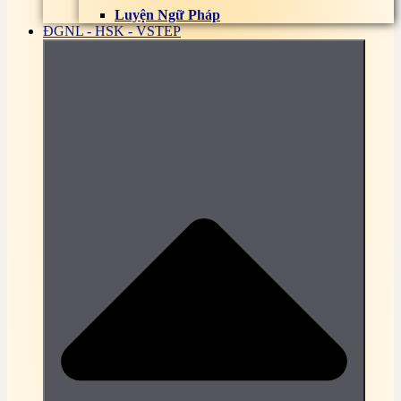
Bài tập, đề thi trắc nghiệm Điều dưỡng cơ bản
Luyện Ngữ Pháp
Bài tập, đề thi trắc nghiệm Định giá tài sản Online
ĐGNL - HSK - VSTEP
Bài tập, đề thi trắc nghiệm Đo lường điện và thiết bị
đo Online
Quản trị nhân lực
Trắc nghiệm Kiến trúc máy tính
Trắc nghiệm Kỹ thuật vi xử lý
Trắc nghiệm Luật kinh doanh
Trắc nghiệm Luật kinh tế
Trắc Nghiệm Nhập môn Internet và E-learning
Trắc Nghiệm Quản Trị mạng
Trắc nghiệm Quản trị nhân lực
Trắc nghiệm quảng quý nguồn lực
Trắc Nghiệm Tâm lý học lứa tuổi và tâm lý học sư
phạm
Trắc nghiệm Tin học nghề phổ thông
Trắc Nghiệm Đường lối cách mạng của Đảng Cộng
sản Việt Nam