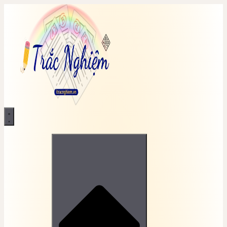
Chuyển
đến
nội
dung