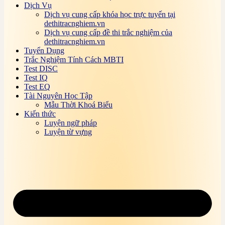
Bài tập, đề thi trắc nghiệm Luật tố tụng dân sự
Dịch Vụ
Online
Dịch vụ cung cấp khóa học trực tuyến tại
Bài tập, đề thi trắc nghiệm Luật đất đai Online
dethitracnghiem.vn
Bài tập, đề thi trắc nghiệm Luật đầu tư Online
Dịch vụ cung cấp đề thi trắc nghiệm của
Bài tập, đề thi trắc nghiệm Lý thuyết điều khiển tự
dethitracnghiem.vn
động
Tuyển Dụng
Bài tập, đề thi trắc nghiệm Mạng không dây Online
Trắc Nghiệm Tính Cách MBTI
Bài tập, đề thi trắc nghiệm Mạng máy tính Online
Test DISC
Bài tập, đề thi trắc nghiệm Marketing căn bản
Test IQ
Online
Test EQ
Bài tập, đề thi trắc nghiệm Miễn dịch học Online
Tài Nguyên Học Tập
Bài tập, đề thi trắc nghiệm Mô học đại cương
Mẫu Thời Khoá Biểu
Online
Kiến thức
Bài tập, đề thi trắc nghiệm Môi trường và con
Luyện ngữ pháp
người Online
Luyện từ vựng
Bài tập, đề thi trắc nghiệm Nghiệp vụ ngân hàng
Online
Bài tập, đề thi trắc nghiệm Nghiệp vụ ngoại thương
Online
Bài tập, đề thi trắc nghiệm Nguyên lý hệ điều hành
Online
Bài tập, đề thi trắc nghiệm Nguyên lý kế toán
Online
Bài tập, đề thi trắc nghiệm Nhi khoa Online
Bài tập, đề thi trắc nghiệm Nội khoa cơ sở Online