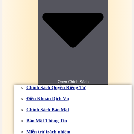
Online
Bài tập, đề thi trắc nghiệm Kỹ thuật nhiệt Online
Bài tập, đề thi trắc nghiệm Kỹ thuật thực phẩm
Online
Bài tập, đề thi trắc nghiệm Kỹ thuật điện Online
Bài tập, đề thi trắc nghiệm Lập trình Java Online
Bài tập, đề thi trắc nghiệm Lịch sử kinh tế quốc
dân
Bài tập, đề thi trắc nghiệm Lịch sử văn minh thế
giới
Bài tập, đề thi trắc nghiệm Lịch sử Đảng Online Có
đáp án
Bài tập, đề thi trắc nghiệm Linh kiện điện tử Online
Bài tập, đề thi trắc nghiệm Logic học Online
Bài tập, đề thi trắc nghiệm Luật an sinh xã hội
Open Chính Sách
Online
Chính Sách Quyền Riêng Tư
Bài tập, đề thi trắc nghiệm Luật bảo hiểm Online
Bài tập, đề thi trắc nghiệm Luật cạnh tranh Online
Điều Khoản Dịch Vụ
Bài tập, đề thi trắc nghiệm Luật dân sự Online
Bài tập, đề thi trắc nghiệm Luật doanh nghiệp
Chính Sách Bảo Mật
Online
Bài tập, đề thi trắc nghiệm Luật du lịch Online
Bảo Mật Thông Tin
Bài tập, đề thi trắc nghiệm Luật giáo dục Online
Bài tập, đề thi trắc nghiệm Luật hành chính Online
Miễn trừ trách nhiệm
Bài tập, đề thi trắc nghiệm Luật hiến pháp Online