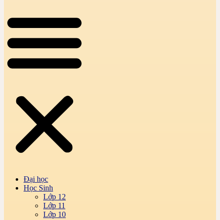
Đại học
Học Sinh
Lớp 12
Lớp 11
Lớp 10