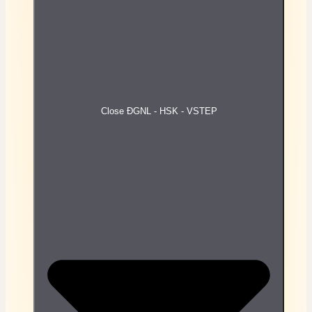
Close ĐGNL - HSK - VSTEP